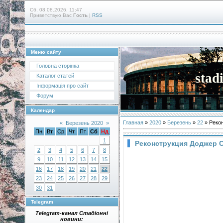
Сб, 08.08.2026, 11:47
Приветствую Вас
Гость
|
RSS
Меню сайту
Головна сторінка
stad
Каталог статей
Інформація про сайт
Форум
Календар
Главная
»
2020
»
Березень
»
22
» Рекон
«
Березень 2020
»
Пн
Вт
Ср
Чт
Пт
Сб
Нд
1
Реконструкция Доджер С
2
3
4
5
6
7
8
9
10
11
12
13
14
15
16
17
18
19
20
21
22
23
24
25
26
27
28
29
30
31
Telegram
Telegram-канал Стадіонні
новини: