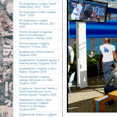
Як будувався стадіон Глоуб
Лайф Філд. 2017 - 2020
Як будувався СоФі Стедіум.
2016 - 2020
Як будувався стадіон
Рейдерс у Лас-Вегасі. 2017 -
2020
Реконструкция стадиона
Мехти Гусейнзаде в
Сумгайыте. Январь 2021
Реконструкція стадіону
Леванте. Січень 2021
Будівництво Арени Бургас.
Грудень 2020
Будівництво Льодової арени у
Кам'янському. Грудень 2020
Будівництво стадіону у місті
Адана. Грудень 2020
Реконструкція стадіону
заводу Арсенал у м. Київ.
Грудень 2020
Cтадіон ім. Анатолія Гемби у
Івано-Франківську після
реконструкції. Грудень 2020
Завершено першу чергу
реконструкції стадіону
Полісся у Житомирі.
Грудень2020
Будівництво нового стадіону