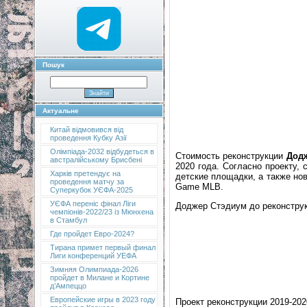
Пошук
Актуальне
Китай відмовився від
проведення Кубку Азії
Олімпіада-2032 відбудеться в
Стоимость реконструкции
Дод
австралійському Брисбені
2020 года. Согласно проекту,
Харків претендує на
детские площадки, а также но
проведення матчу за
Game MLB.
Суперкубок УЄФА-2025
УЄФА переніс фінал Ліги
Доджер Стэдиум до реконструк
чемпіонів-2022/23 із Мюнхена
в Стамбул
Где пройдет Евро-2024?
Тирана примет первый финал
Лиги конференций УЕФА
Зимняя Олимпиада-2026
пройдет в Милане и Кортине
д’Ампеццо
Европейские игры в 2023 году
Проект реконструкции 2019-202