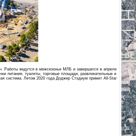
лн. Работы ведутся в межсезонье МЛБ и завершатся в апреле
очки питания, туалеты, торговые площади, развлекательные и
ая система. Летом 2020 года Доджер Стэдиум примет All-Star