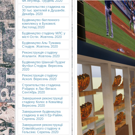
ФК Інгулець. Грудень 2020
Строительство стадиона на
30 тыс зрителей в Душанбе.
Декабрь 2020
Будівництво біатлонного
комплексу в Буковелі.
Листопад 2020
Будівництво стадіону МЛС у
місті Остін. Жовтень 2020
Будівництво Аль-Тумама
Стедіум. Жовтень 2020
Реконструкція стадіону
Аталанти. Жовтень 2020
Будівництво Шанхай Пудонг
Футбол Стедіум. Вересень
2020
Реконструкція стадіону
Асколі. Вересень 2020
Строительство стадиона
Рэйдерс в Лас-Вегасе.
Сентябрь 2020
Завершення реконструкції
стадіону Колос в Ковалівці.
Вересень 2020
Завершення будівництва
стадиону в місті Ер-Райян.
Серпень 2020
Завершення реконструкції
Олімпійського стадіону в
Гельсінкі. Серепнь 2020