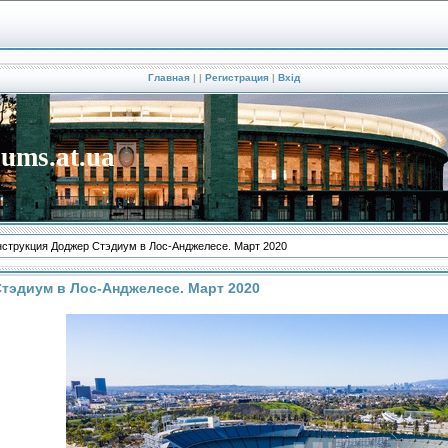
Главная
|
|
Регистрация
|
Вхід
iums.at.ua
струкция Доджер Стэдиум в Лос-Анджелесе. Март 2020
тэдиум в Лос-Анджелесе. Март 2020