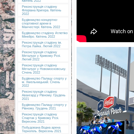
Квітень 2022
Реконструкція стадіону
Флоріана Кригера. Квітень
2022
Будівництво концертно-
спортивної арени в
Манчестері. Квітень 2022
Будівництво стадіону Атлетіко
Мінейро. Квітень 2022
Реконструкція стадіону ім.
Петра Лайка. Лютий 2022
Реконструкція стадіону
Металург у Кривому Розі.
Лютий 2022
Реконструкція стадіону
Металург у Новомосковську.
Січень 2022
Будівництво Палацу спорту у
м. Хмельницький. Січень
2022
Реконструкція стадіону
Авангард у Рівному. Грудень
2021
Будівництво Палацу спорту у
Рівному. Грудень 2021
Реконструкція стадіону
Спартак у Кривому Розі.
Вересень 2021
Побудована Водна арена
Тернопіль. Вересень 2021