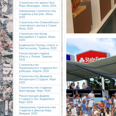
Строительство арены Нью-
Йорк Айлендерс. Июль 2020
Завершение строительства
стадиона в Батуми. Июль
2020
Строительство Олимпийского
спортивного центра в Сиане.
Июнь 2020
Строительство Катар
Фаундейшн Стэдиум. Июнь
2020
Будівництво Палацу спорту в
Кам'янському. Травень 2020
Реконструкція стадіону
Юність у Львові. Травень
2020
Строительство
Национального стадиона Кот-
д’Ивуара. Апрель 2020
Строительство Джакарта
Интернэшнл Стэдиум. Март
2020
Строительство стадиона
Брентфорда. Март 2020
Реконструкция Доджер
Стэдиум в Лос-Анджелесе.
Март 2020
Завершение строительства
стадиона в Джохор-Бару.
Февраль 2020