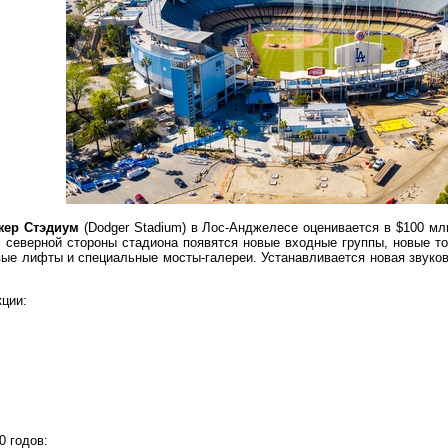
жер Стэдиум
(Dodger Stadium) в Лос-Анджелесе оценивается в $100 м
 с северной стороны стадиона появятся новые входные группы, новые т
вые лифты и специальные мосты-галереи. Устанавливается новая звуков
ции:
0 годов: