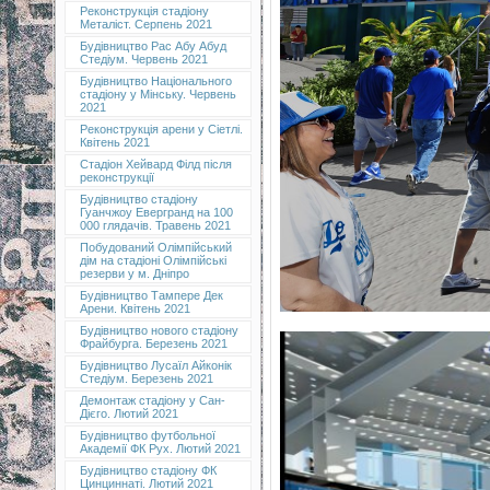
Реконструкція стадіону
Металіст. Серпень 2021
Будівництво Рас Абу Абуд
Стедіум. Червень 2021
Будівництво Національного
стадіону у Мінську. Червень
2021
Реконструкція арени у Сіетлі.
Квітень 2021
Стадіон Хейвард Філд після
реконструкції
Будівництво стадіону
Гуанчжоу Евергранд на 100
000 глядачів. Травень 2021
Побудований Олімпійський
дім на стадіоні Олімпійські
резерви у м. Дніпро
Будівництво Тампере Дек
Арени. Квітень 2021
Будівництво нового стадіону
Фрайбурга. Березень 2021
Будівництво Лусаїл Айконік
Стедіум. Березень 2021
Демонтаж стадіону у Сан-
Дієго. Лютий 2021
Будівництво футбольної
Академії ФК Рух. Лютий 2021
Будівництво стадіону ФК
Цинциннаті. Лютий 2021