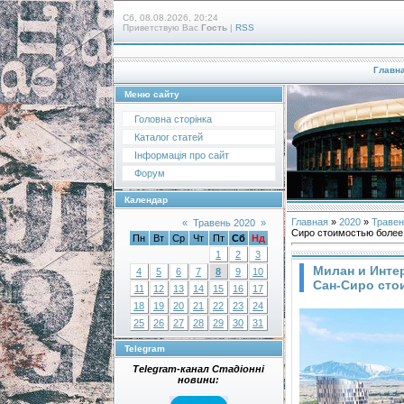
Сб, 08.08.2026, 20:24
Приветствую Вас
Гость
|
RSS
Главн
Меню сайту
Головна сторінка
Каталог статей
Інформація про сайт
Форум
Календар
Главная
»
2020
»
Травен
«
Травень 2020
»
Сиро стоимостью более
Пн
Вт
Ср
Чт
Пт
Сб
Нд
1
2
3
Милан и Инте
4
5
6
7
8
9
10
Сан-Сиро сто
11
12
13
14
15
16
17
18
19
20
21
22
23
24
25
26
27
28
29
30
31
Telegram
Telegram-канал Стадіонні
новини: