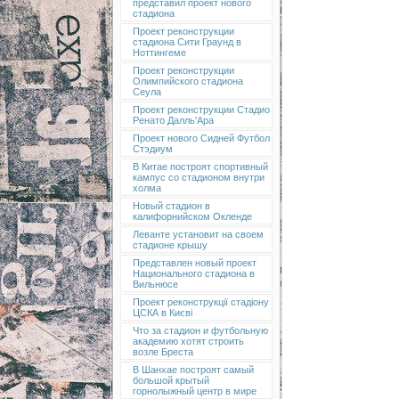
представил проект нового
стадиона
Проект реконструкции
стадиона Сити Граунд в
Ноттингеме
Проект реконструкции
Олимпийского стадиона
Сеула
Проект реконструкции Стадио
Ренато Далль'Ара
Проект нового Сидней Футбол
Стэдиум
В Китае построят спортивный
кампус со стадионом внутри
холма
Новый стадион в
калифорнийском Окленде
Леванте установит на своем
стадионе крышу
Представлен новый проект
Национального стадиона в
Вильнюсе
Проект реконструкції стадіону
ЦСКА в Києві
Что за стадион и футбольную
академию хотят строить
возле Бреста
В Шанхае построят самый
большой крытый
горнолыжный центр в мире