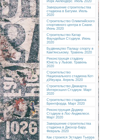
Йорк Айлендерс. Июль 2020
Завершение строительства
стадиона в Батуми. Июль
2020
Строительство Олимпийского
спортивного центра в Сиане.
Июнь 2020
Строительство Катар
Фаундейшн Стэдиум. Июнь
2020
Будівництво Палацу спорту в
Кам'янському. Травень 2020
Реконструкція стадіону
Юність у Львові. Травень
2020
Строительство
Национального стадиона Кот-
д’Ивуара. Апрель 2020
Строительство Джакарта
Интернэшнл Стэдиум. Март
2020
Строительство стадиона
Брентфорда. Март 2020
Реконструкция Доджер
Стэдиум в Лос-Анджелесе.
Март 2020
Завершение строительства
стадиона в Джохор-Бару.
Февраль 2020
Как строился Эстадио Тьерра