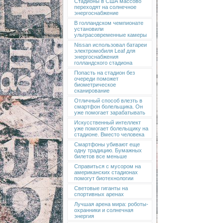
Стадионы в США массово
переходят на солнечное
энергоснабжение
В голландском чемпионате
установили
ультрасовременные камеры
Nissan использовал батареи
электромобиля Leaf для
энергоснабжения
голландского стадиона
Попасть на стадион без
очереди поможет
биометрическое
сканирование
Отличный способ влезть в
смартфон болельщика. Он
уже помогает зарабатывать
Искусственный интеллект
уже помогает болельщику на
стадионе. Вместо человека
Смартфоны убивают еще
одну традицию. Бумажных
билетов все меньше
Справиться с мусором на
американских стадионах
помогут биотехнологии
Световые гиганты на
спортивных аренах
Лучшая арена мира: роботы-
охранники и солнечная
энергия