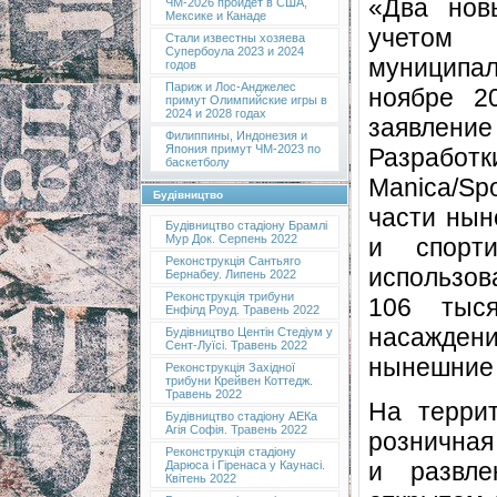
«Два нов
ЧМ-2026 пройдет в США,
Мексике и Канаде
учетом 
Стали известны хозяева
Супербоула 2023 и 2024
муниципа
годов
Париж и Лос-Анджелес
ноябре 2
примут Олимпийские игры в
2024 и 2028 годах
заявление М
Филиппины, Индонезия и
Япония примут ЧМ-2023 по
Разраб
баскетболу
Manica/Sp
Будівництво
части нын
Будівництво стадіону Брамлі
Мур Док. Серпень 2022
и спорт
Реконструкція Сантьяго
использов
Бернабеу. Липень 2022
Реконструкція трибуни
106 тыся
Енфілд Роуд. Травень 2022
насаждени
Будівництво Центін Стедіум у
Сент-Луїсі. Травень 2022
нынешние 
Реконструкція Західної
трибуни Крейвен Коттедж.
Травень 2022
На терри
Будівництво стадіону АЕКа
Агія Софія. Травень 2022
розничная
Реконструкція стадіону
и развле
Дарюса і Гіренаса у Каунасі.
Квітень 2022