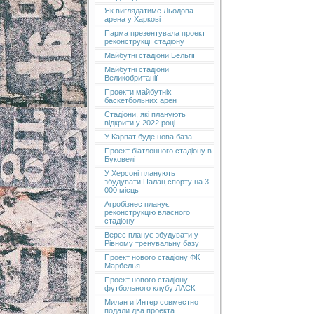
Як виглядатиме Льодова
арена у Харкові
Парма презентувала проект
реконструкції стадіону
Майбутні стадіони Бельгії
Майбутні стадіони
Великобританії
Проекти майбутніх
баскетбольних арен
Стадіони, які планують
відкрити у 2022 році
У Карпат буде нова база
Проект біатлонного стадіону в
Буковелі
У Херсоні планують
збудувати Палац спорту на 3
000 місць
Агробізнес планує
реконструкцію власного
стадіону
Верес планує збудувати у
Рівному тренувальну базу
Проект нового стадіону ФК
Марбелья
Проект нового стадіону
футбольного клубу ЛАСК
Милан и Интер совместно
подали два проекта