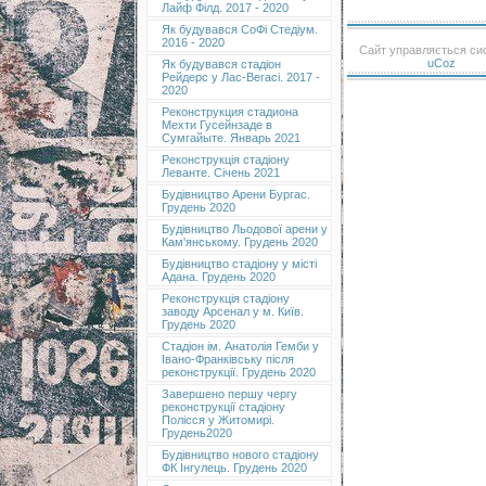
Лайф Філд. 2017 - 2020
Як будувався СоФі Стедіум.
2016 - 2020
Сайт управляється с
uCoz
Як будувався стадіон
Рейдерс у Лас-Вегасі. 2017 -
2020
Реконструкция стадиона
Мехти Гусейнзаде в
Сумгайыте. Январь 2021
Реконструкція стадіону
Леванте. Січень 2021
Будівництво Арени Бургас.
Грудень 2020
Будівництво Льодової арени у
Кам'янському. Грудень 2020
Будівництво стадіону у місті
Адана. Грудень 2020
Реконструкція стадіону
заводу Арсенал у м. Київ.
Грудень 2020
Cтадіон ім. Анатолія Гемби у
Івано-Франківську після
реконструкції. Грудень 2020
Завершено першу чергу
реконструкції стадіону
Полісся у Житомирі.
Грудень2020
Будівництво нового стадіону
ФК Інгулець. Грудень 2020