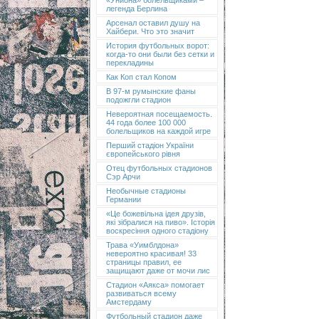
«Униона» болельщиками –
легенда Берлина
Арсенал оставил душу на
Хайбери. Что это значит
История футбольных ворот:
когда-то они были без сетки и
перекладины
Как Коп стал Копом
В 97-м румынские фаны
подожгли стадион
Невероятная посещаемость.
44 года более 100 000
болельщиков на каждой игре
Перший стадіон України
європейського рівня
Отец футбольных стадионов
Сэр Арчи
Необычные стадионы
Германии
«Це божевільна ідея друзів,
які зібралися на пиво». Історія
воскресіння одного стадіону
Трава «Уимблдона»
невероятно красивая! 33
страницы правил, ее
защищают даже от мочи лис
Стадион «Аякса» помогает
развиваться всему
Амстердаму
Футбольный стадион даже