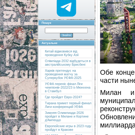
Пошук
Актуальне
Китай відмовився від
проведення Кубку Азії
Олімпіада-2032 відбудеться в
австралійському Брисбені
Обе конце
Харків претендує на
проведення матчу за
Суперкубок УЄФА-2025
части нын
УЄФА переніс фінал Ліги
чемпіонів-2022/23 із Мюнхена
Милан и
в Стамбул
Где пройдет Евро-2024?
муницип
Тирана примет первый финал
реконс
Лиги конференций УЕФА
Зимняя Олимпиада-2026
Обновлени
пройдет в Милане и Кортине
д’Ампеццо
миллиарда
Европейские игры в 2023 году
пройдут в Кракове