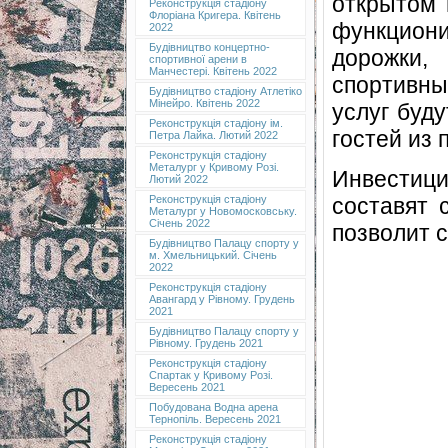
открытом 
Реконструкція стадіону
Флоріана Кригера. Квітень
функцион
2022
Будівництво концертно-
дорожки,
спортивної арени в
Манчестері. Квітень 2022
спортивны
Будівництво стадіону Атлетіко
Мінейро. Квітень 2022
услуг буд
Реконструкція стадіону ім.
гостей из
Петра Лайка. Лютий 2022
Реконструкція стадіону
Металург у Кривому Розі.
Инвестиц
Лютий 2022
составят 
Реконструкція стадіону
Металург у Новомосковську.
Січень 2022
позволит с
Будівництво Палацу спорту у
м. Хмельницький. Січень
2022
Реконструкція стадіону
Авангард у Рівному. Грудень
2021
Будівництво Палацу спорту у
Рівному. Грудень 2021
Реконструкція стадіону
Спартак у Кривому Розі.
Вересень 2021
Побудована Водна арена
Тернопіль. Вересень 2021
Реконструкція стадіону