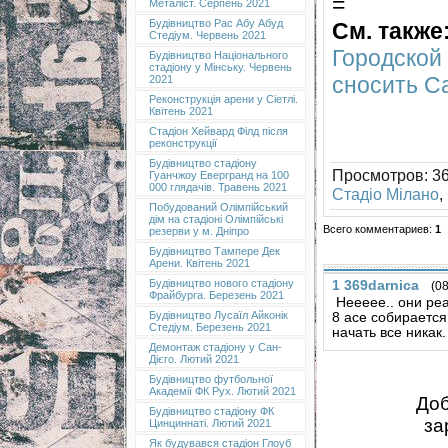
=
Металіст. Серпень 2021
Будівництво Рас Абу Абуд
См. также
Стедіум. Червень 2021
Городской
Будівництво Національного
стадіону у Мінську. Червень
сносить С
2021
Реконструкція арени у Сіетлі.
Квітень 2021
Стадіон Хейвард Філд після
реконструкції
Будівництво стадіону
Просмотров
: 3
Гуанчжоу Евергранд на 100
000 глядачів. Травень 2021
Стадіо Мілано
,
Побудований Олімпійський
дім на стадіоні Олімпійські
Всего комментариев
:
1
резерви у м. Дніпро
Будівництво Тампере Дек
Арени. Квітень 2021
Будівництво нового стадіону
1
369darnica
(08
Фрайбурга. Березень 2021
Неееее.. они ре
Будівництво Лусаїл Айконік
8 асе собирается
Стедіум. Березень 2021
начать все никак.
Демонтаж стадіону у Сан-
Дієго. Лютий 2021
Будівництво футбольної
Академії ФК Рух. Лютий 2021
Доб
Будівництво стадіону ФК
за
Цинциннаті. Лютий 2021
Як будувався стадіон Глоуб