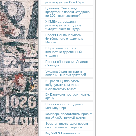
реконструкции Сан-Сиро
Гуанчжоу Эвергранд
представил проект стадиона
на 100 тысяч зрителей
У КМДА затвердили
реконструкцію стадіону
"Старт": яким він буде
Проект Национального
футбольного стадиона в
Минске
В Британии построят
полностью деревянный
стадион
Проект обновления Доджер
Стэдиум
Энфилд будет вмещать
более 61 тысячи зрителей
В Тростянці планують
побудувати комплекс
міжнародного класу
БК Валенсия построит новую
арену
Проект нового стадиона
Коламбус Крю
Клипперс представили проект
новой собственной арены
Эвертон представил проект
своего нового стадиона
Клуб MLS Цинциннати