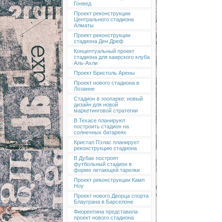
Гонвед
Проект реконструкции
Центрального стадиона
Алматы
Проект реконструкции
стадиона Ден Дреф
Концептуальный проект
стадиона для каирского клуба
Аль-Ахли
Проект Бристоль Арены
Проект нового стадиона в
Лозанне
Стадион в зоопарке: новый
дизайн для новой
маркетинговой стратегии
В Техасе планируют
построить стадион на
солнечных батареях
Кристал Пэлас планирует
реконструкцию стадиона
В Дубае построят
футбольный стадион в
форме летающей тарелки
Проект реконструкции Камп
Ноу
Проект нового Дворца спорта
Блауграна в Барселоне
Фиорентина представила
проект нового стадиона