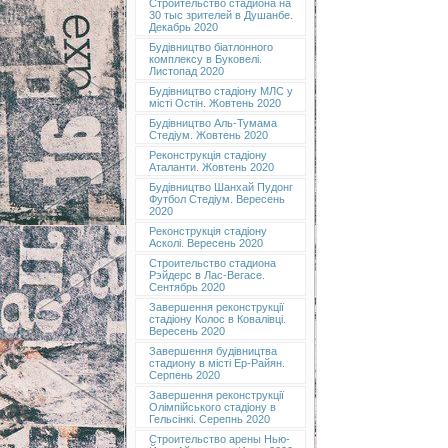
Строительство стадиона на
30 тыс зрителей в Душанбе.
Декабрь 2020
Будівництво біатлонного
комплексу в Буковелі.
Листопад 2020
Будівництво стадіону МЛС у
місті Остін. Жовтень 2020
Будівництво Аль-Тумама
Стедіум. Жовтень 2020
Реконструкція стадіону
Аталанти. Жовтень 2020
Будівництво Шанхай Пудонг
Футбол Стедіум. Вересень
2020
Реконструкція стадіону
Асколі. Вересень 2020
Строительство стадиона
Рэйдерс в Лас-Вегасе.
Сентябрь 2020
Завершення реконструкції
стадіону Колос в Ковалівці.
Вересень 2020
Завершення будівництва
стадиону в місті Ер-Райян.
Серпень 2020
Завершення реконструкції
Олімпійського стадіону в
Гельсінкі. Серепнь 2020
Строительство арены Нью-