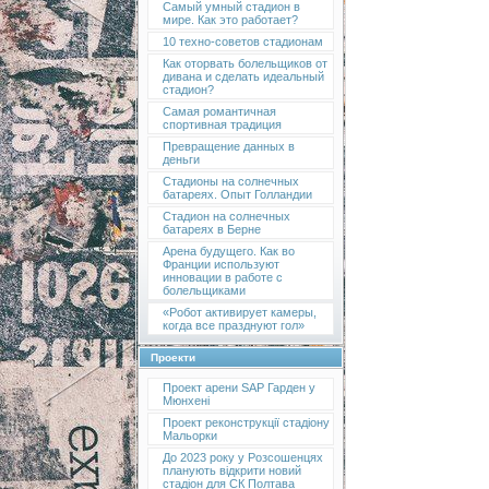
Самый умный стадион в
мире. Как это работает?
10 техно-советов стадионам
Как оторвать болельщиков от
дивана и сделать идеальный
стадион?
Самая романтичная
спортивная традиция
Превращение данных в
деньги
Стадионы на солнечных
батареях. Опыт Голландии
Стадион на солнечных
батареях в Берне
Арена будущего. Как во
Франции используют
инновации в работе с
болельщиками
«Робот активирует камеры,
когда все празднуют гол»
Проекти
Проект арени SAP Гарден у
Мюнхені
Проект реконструкції стадіону
Мальорки
До 2023 року у Розсошенцях
планують відкрити новий
стадіон для СК Полтава