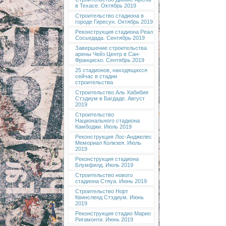
в Техасе. Октябрь 2019
Строительство стадиона в
городе Гиресун. Октябрь 2019
Реконструкция стадиона Реал
Сосьедада. Сентябрь 2019
Завершение строительства
арены Чейз Центр в Сан-
Франциско. Сентябрь 2019
25 стадионов, находящихся
сейчас в стадии
строительства
Строительство Аль Хабибия
Стэдиум в Багдаде. Август
2019
Строительство
Национального стадиона
Камбоджи. Июль 2019
Реконструкция Лос-Анджелес
Мемориал Колизея. Июль
2019
Реконструкция стадиона
Блумфилд. Июль 2019
Строительство нового
стадиона Стяуа. Июнь 2019
Строительство Норт
Квинсленд Стэдиум. Июнь
2019
Реконструкция стадио Марио
Ригамонти. Июнь 2019