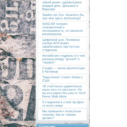
зимой может зарабатывать
каждый день. Доказано в
Варшаве
Stadion am Zoo. Казалось бы,
при чём здесь велосипед?
NASCAR потерял
телезрителей и
посещаемость, но захватил
миллениалов
Цифровой шок. Половина
клубов АПЛ может
зарабатывать при пустых
стадионах
Английские стадионы и в чем
разница между "ground" и
"stadium"
Сподек — икона архитектуры
в Катовице
"Барселона" станет ближе к
США
«В этой песне удивительно
мало чего-то светлого». Но
вы все равно без ума от You’ll
Never Walk Alone
9 стадионов в стиле Ар-Деко
со всего мира
Мы привыкли к полосатым
газонам. Как их такими
делают?
Статистика