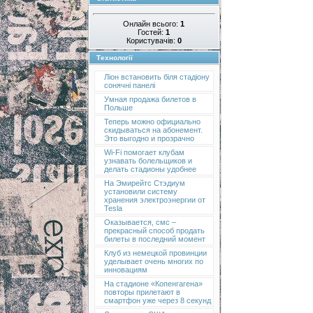
Онлайн всього:
1
Гостей:
1
Користувачів:
0
Технології
Ліон встановить біля стадіону
сонячні панелі
Умная продажа билетов в
Польше
Теперь можно официально
скидываться на абонемент.
Это выгодно и прозрачно
Wi-Fi помогает клубам
узнавать болельщиков и
делать стадионы удобнее
На Эмирейтс Стэдиум
установили систему
хранения электроэнергии от
Tesla
Оказывается, смс –
прекрасный способ продать
билеты в последний момент
Клуб из немецкой провинции
уделывает очень многих по
инновациям
На стадионе «Копенгагена»
повторы прилетают в
смартфон уже через 8 секунд