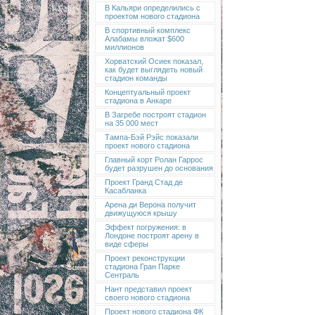
В Кальяри определились с
проектом нового стадиона
В спортивный комплекс
Алабамы вложат $600
миллионов
Хорватский Осиек показал,
как будет выглядеть новый
стадион команды
Концептуальный проект
стадиона в Анкаре
В Загребе построят стадион
на 35 000 мест
Тампа-Бэй Рэйс показали
проект нового стадиона
Главный корт Ролан Гаррос
будет разрушен до основания
Проект Гранд Стад де
Касабланка
Арена ди Верона получит
движущуюся крышу
Эффект погружения: в
Лондоне построят арену в
виде сферы
Проект реконструкции
стадиона Гран Парке
Сентраль
Нант представил проект
своего нового стадиона
Проект нового стадиона ФК