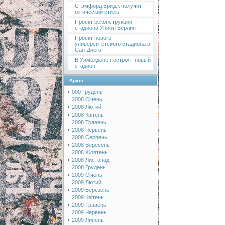
Стэмфорд Бридж получит
готический стиль
Проект реконструкции
стадиона Унион Берлин
Проект нового
университетского стадиона в
Сан-Диего
В Уимблдоне построят новый
стадион
Архів
000 Грудень
2008 Січень
2008 Лютий
2008 Квітень
2008 Травень
2008 Червень
2008 Серпень
2008 Вересень
2008 Жовтень
2008 Листопад
2008 Грудень
2009 Січень
2009 Лютий
2009 Березень
2009 Квітень
2009 Травень
2009 Червень
2009 Липень