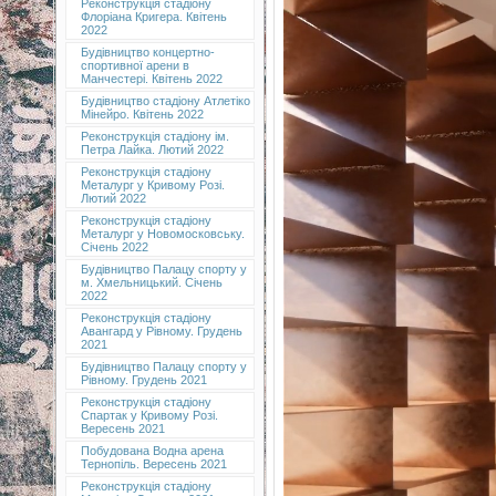
Реконструкція стадіону
Флоріана Кригера. Квітень
2022
Будівництво концертно-
спортивної арени в
Манчестері. Квітень 2022
Будівництво стадіону Атлетіко
Мінейро. Квітень 2022
Реконструкція стадіону ім.
Петра Лайка. Лютий 2022
Реконструкція стадіону
Металург у Кривому Розі.
Лютий 2022
Реконструкція стадіону
Металург у Новомосковську.
Січень 2022
Будівництво Палацу спорту у
м. Хмельницький. Січень
2022
Реконструкція стадіону
Авангард у Рівному. Грудень
2021
Будівництво Палацу спорту у
Рівному. Грудень 2021
Реконструкція стадіону
Спартак у Кривому Розі.
Вересень 2021
Побудована Водна арена
Тернопіль. Вересень 2021
Реконструкція стадіону