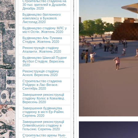
Строительство стадиона на
30 тыс зрителей в Душанбе.
Декабрь 2020
Будівництво біатлонного
комплексу в Буковелі.
Листопад 2020
Будівництво стадіону МЛС у
місті Остін. Жовтень 2020
Будівництво Аль-Тумама
Стедіум. Жовтень 2020
Реконструкція стадіону
Аталанти. Жовтень 2020
Будівництво Шанхай Пудонг
Футбол Стедіум. Вересень
2020
Реконструкція стадіону
Асколі. Вересень 2020
Строительство стадиона
Рэйдерс в Лас-Вегасе.
Сентябрь 2020
Завершення реконструкції
стадіону Колос в Ковалівці.
Вересень 2020
Завершення будівництва
стадиону в місті Ер-Райян.
Серпень 2020
Завершення реконструкції
Олімпійського стадіону в
Гельсінкі. Серепнь 2020
Строительство арены Нью-