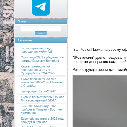
Пошук
Актуальне
Китай відмовився від
Італійська Парма на своєму оф
проведення Кубку Азії
"Жовто-сині" довго працювали 
Олімпіада-2032 відбудеться в
австралійському Брисбені
повністю доопрацює намічений 
Харків претендує на
Реконструкція арени для італій
проведення матчу за
Суперкубок УЄФА-2025
УЄФА переніс фінал Ліги
чемпіонів-2022/23 із Мюнхена
в Стамбул
Где пройдет Евро-2024?
Тирана примет первый финал
Лиги конференций УЕФА
Зимняя Олимпиада-2026
пройдет в Милане и Кортине
д’Ампеццо
Европейские игры в 2023 году
пройдут в Кракове