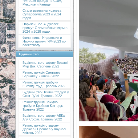
ЧМ-2026 пройдет в США,
Мексике и Канаде
Стали известны хозяева
Супербоула 2023 и 2024
годов
Париж и Лос-Анджелес
примут Олимпийские игры в
2024 и 2028 годах
Филиппины, Индонезия и
Япония примут ЧМ-2023 по
баскетболу
Будівництво
Будівництво стадіону Брамлі
Мур Док. Серпень 2022
Реконструкція Сантьяго
Бернабеу. Липень 2022
Реконструкція трибуни
Енфілд Роуд. Травень 2022
Будівництво Центін Стедіум у
Сент-Луїсі. Травень 2022
Реконструкція Західної
трибуни Крейвен Коттедж.
Травень 2022
Будівництво стадіону АЕКа
Агія Софія. Травень 2022
Реконструкція стадіону
Дарюса і Гіренаса у Каунасі.
Квітень 2022