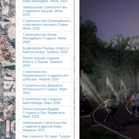
Йорк Айлендерс. Июль 2020
Завершение строительства
стадиона в Батуми. Июль
2020
Строительство Олимпийского
спортивного центра в Сиане.
Июнь 2020
Строительство Катар
Фаундейшн Стэдиум. Июнь
2020
Будівництво Палацу спорту в
Кам'янському. Травень 2020
Реконструкція стадіону
Юність у Львові. Травень
2020
Строительство
Национального стадиона Кот-
д’Ивуара. Апрель 2020
Строительство Джакарта
Интернэшнл Стэдиум. Март
2020
Строительство стадиона
Брентфорда. Март 2020
Реконструкция Доджер
Стэдиум в Лос-Анджелесе.
Март 2020
Завершение строительства
стадиона в Джохор-Бару.
Февраль 2020
Как строился Эстадио Тьерра