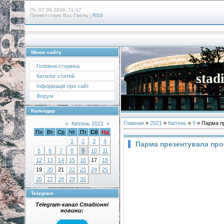
Пт, 07.08.2026, 11:07
Приветствую Вас
Гость
|
RSS
Меню сайту
Головна сторінка
stad
Каталог статей
Інформація про сайт
Форум
Календар
Главная
»
2021
»
Квітень
»
9
» Парма пр
«
Квітень 2021
»
Пн
Вт
Ср
Чт
Пт
Сб
Нд
1
2
3
4
Парма презентувала прое
5
6
7
8
9
10
11
12
13
14
15
16
17
18
19
20
21
22
23
24
25
26
27
28
29
30
Telegram
Telegram-канал Стадіонні
новини: