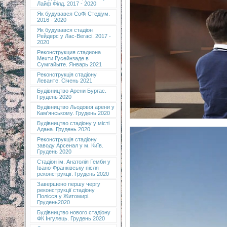
Лайф Філд. 2017 - 2020
Як будувався СоФі Стедіум.
2016 - 2020
Як будувався стадіон
Рейдерс у Лас-Вегасі. 2017 -
2020
Реконструкция стадиона
Мехти Гусейнзаде в
Сумгайыте. Январь 2021
Реконструкція стадіону
Леванте. Січень 2021
Будівництво Арени Бургас.
Грудень 2020
Будівництво Льодової арени у
Кам'янському. Грудень 2020
Будівництво стадіону у місті
Адана. Грудень 2020
Реконструкція стадіону
заводу Арсенал у м. Київ.
Грудень 2020
Cтадіон ім. Анатолія Гемби у
Івано-Франківську після
реконструкції. Грудень 2020
Завершено першу чергу
реконструкції стадіону
Полісся у Житомирі.
Грудень2020
Будівництво нового стадіону
ФК Інгулець. Грудень 2020