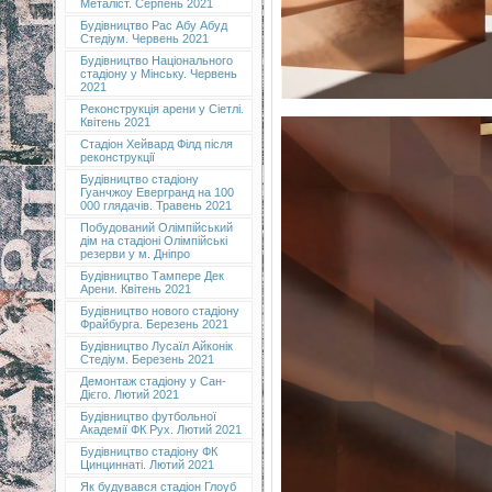
Металіст. Серпень 2021
Будівництво Рас Абу Абуд
Стедіум. Червень 2021
Будівництво Національного
стадіону у Мінську. Червень
2021
Реконструкція арени у Сіетлі.
Квітень 2021
Стадіон Хейвард Філд після
реконструкції
Будівництво стадіону
Гуанчжоу Евергранд на 100
000 глядачів. Травень 2021
Побудований Олімпійський
дім на стадіоні Олімпійські
резерви у м. Дніпро
Будівництво Тампере Дек
Арени. Квітень 2021
Будівництво нового стадіону
Фрайбурга. Березень 2021
Будівництво Лусаїл Айконік
Стедіум. Березень 2021
Демонтаж стадіону у Сан-
Дієго. Лютий 2021
Будівництво футбольної
Академії ФК Рух. Лютий 2021
Будівництво стадіону ФК
Цинциннаті. Лютий 2021
Як будувався стадіон Глоуб