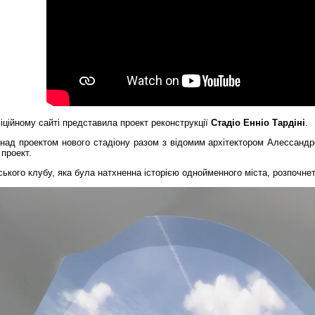
іційному сайті представила проект реконструкції
Стадіо Енніо Тардіні
.
над проектом нового стадіону разом з відомим архітектором Алессандро 
проект.
ського клубу, яка була натхненна історією однойменного міста, розпочнет