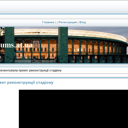
Главная
|
|
Регистрация
|
Вхід
iums.at.ua
езентувала проект реконструкції стадіону
кт реконструкції стадіону