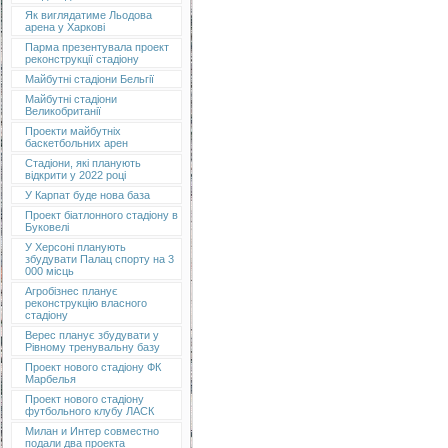
Як виглядатиме Льодова
арена у Харкові
Парма презентувала проект
реконструкції стадіону
Майбутні стадіони Бельгії
Майбутні стадіони
Великобританії
Проекти майбутніх
баскетбольних арен
Стадіони, які планують
відкрити у 2022 році
У Карпат буде нова база
Проект біатлонного стадіону в
Буковелі
У Херсоні планують
збудувати Палац спорту на 3
000 місць
Агробізнес планує
реконструкцію власного
стадіону
Верес планує збудувати у
Рівному тренувальну базу
Проект нового стадіону ФК
Марбелья
Проект нового стадіону
футбольного клубу ЛАСК
Милан и Интер совместно
подали два проекта