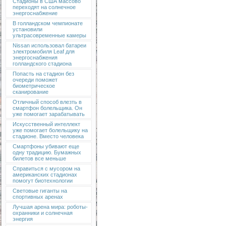
Стадионы в США массово
переходят на солнечное
энергоснабжение
В голландском чемпионате
установили
ультрасовременные камеры
Nissan использовал батареи
электромобиля Leaf для
энергоснабжения
голландского стадиона
Попасть на стадион без
очереди поможет
биометрическое
сканирование
Отличный способ влезть в
смартфон болельщика. Он
уже помогает зарабатывать
Искусственный интеллект
уже помогает болельщику на
стадионе. Вместо человека
Смартфоны убивают еще
одну традицию. Бумажных
билетов все меньше
Справиться с мусором на
американских стадионах
помогут биотехнологии
Световые гиганты на
спортивных аренах
Лучшая арена мира: роботы-
охранники и солнечная
энергия