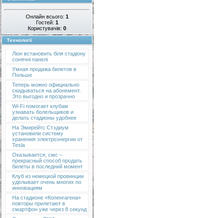
Онлайн всього:
1
Гостей:
1
Користувачів:
0
Технології
Ліон встановить біля стадіону
сонячні панелі
Умная продажа билетов в
Польше
Теперь можно официально
скидываться на абонемент.
Это выгодно и прозрачно
Wi-Fi помогает клубам
узнавать болельщиков и
делать стадионы удобнее
На Эмирейтс Стэдиум
установили систему
хранения электроэнергии от
Tesla
Оказывается, смс –
прекрасный способ продать
билеты в последний момент
Клуб из немецкой провинции
уделывает очень многих по
инновациям
На стадионе «Копенгагена»
повторы прилетают в
смартфон уже через 8 секунд