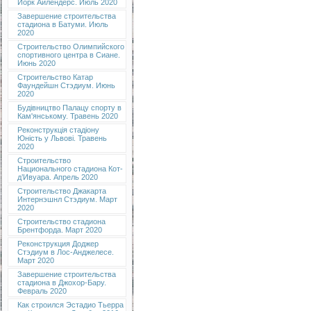
Йорк Айлендерс. Июль 2020
Завершение строительства
стадиона в Батуми. Июль
2020
Строительство Олимпийского
спортивного центра в Сиане.
Июнь 2020
Строительство Катар
Фаундейшн Стэдиум. Июнь
2020
Будівництво Палацу спорту в
Кам'янському. Травень 2020
Реконструкція стадіону
Юність у Львові. Травень
2020
Строительство
Национального стадиона Кот-
д’Ивуара. Апрель 2020
Строительство Джакарта
Интернэшнл Стэдиум. Март
2020
Строительство стадиона
Брентфорда. Март 2020
Реконструкция Доджер
Стэдиум в Лос-Анджелесе.
Март 2020
Завершение строительства
стадиона в Джохор-Бару.
Февраль 2020
Как строился Эстадио Тьерра