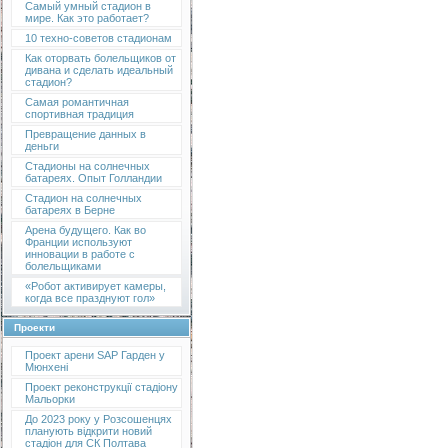
Самый умный стадион в
мире. Как это работает?
10 техно-советов стадионам
Как оторвать болельщиков от
дивана и сделать идеальный
стадион?
Самая романтичная
спортивная традиция
Превращение данных в
деньги
Стадионы на солнечных
батареях. Опыт Голландии
Стадион на солнечных
батареях в Берне
Арена будущего. Как во
Франции используют
инновации в работе с
болельщиками
«Робот активирует камеры,
когда все празднуют гол»
Проекти
Проект арени SAP Гарден у
Мюнхені
Проект реконструкції стадіону
Мальорки
До 2023 року у Розсошенцях
планують відкрити новий
стадіон для СК Полтава