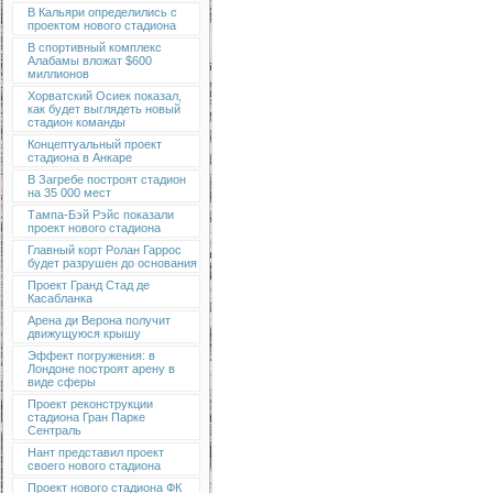
В Кальяри определились с
проектом нового стадиона
В спортивный комплекс
Алабамы вложат $600
миллионов
Хорватский Осиек показал,
как будет выглядеть новый
стадион команды
Концептуальный проект
стадиона в Анкаре
В Загребе построят стадион
на 35 000 мест
Тампа-Бэй Рэйс показали
проект нового стадиона
Главный корт Ролан Гаррос
будет разрушен до основания
Проект Гранд Стад де
Касабланка
Арена ди Верона получит
движущуюся крышу
Эффект погружения: в
Лондоне построят арену в
виде сферы
Проект реконструкции
стадиона Гран Парке
Сентраль
Нант представил проект
своего нового стадиона
Проект нового стадиона ФК