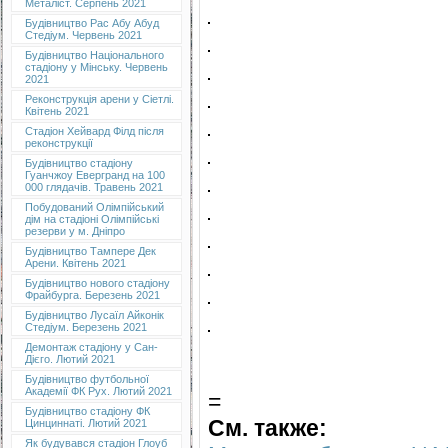
Металіст. Серпень 2021
Будівництво Рас Абу Абуд
Стедіум. Червень 2021
Будівництво Національного
стадіону у Мінську. Червень
2021
Реконструкція арени у Сіетлі.
Квітень 2021
Стадіон Хейвард Філд після
реконструкції
Будівництво стадіону
Гуанчжоу Евергранд на 100
000 глядачів. Травень 2021
Побудований Олімпійський
дім на стадіоні Олімпійські
резерви у м. Дніпро
Будівництво Тампере Дек
Арени. Квітень 2021
Будівництво нового стадіону
Фрайбурга. Березень 2021
Будівництво Лусаїл Айконік
Стедіум. Березень 2021
Демонтаж стадіону у Сан-
Дієго. Лютий 2021
Будівництво футбольної
Академії ФК Рух. Лютий 2021
=
Будівництво стадіону ФК
См. также:
Цинциннаті. Лютий 2021
Як будувався стадіон Глоуб