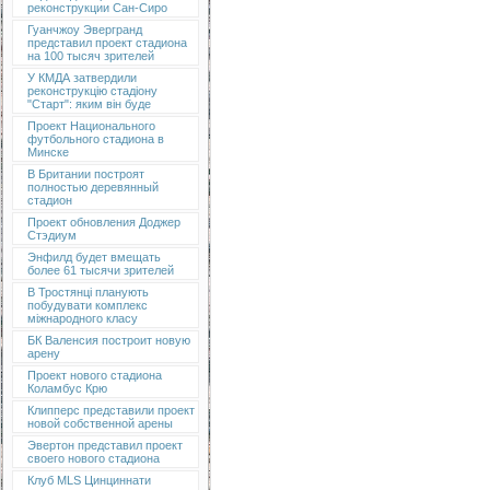
реконструкции Сан-Сиро
Гуанчжоу Эвергранд
представил проект стадиона
на 100 тысяч зрителей
У КМДА затвердили
реконструкцію стадіону
"Старт": яким він буде
Проект Национального
футбольного стадиона в
Минске
В Британии построят
полностью деревянный
стадион
Проект обновления Доджер
Стэдиум
Энфилд будет вмещать
более 61 тысячи зрителей
В Тростянці планують
побудувати комплекс
міжнародного класу
БК Валенсия построит новую
арену
Проект нового стадиона
Коламбус Крю
Клипперс представили проект
новой собственной арены
Эвертон представил проект
своего нового стадиона
Клуб MLS Цинциннати