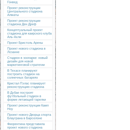
Гонвед
Проект реконструкции
Центрального стадиона
Алматы
Проект реконструкции
стадиона Ден Дреф
Концептуальный проект
стадиона для каирского клуба
Аль-Ахли
Проект Бристоль Арены
Проект нового стадиона в
Лозанне
Стадион в зоопарке: новый
дизайн для новой
маркетинговой стратегии
В Техасе планируют
построить стадион на
солнечных батареях
Кристал Пэлас планирует
реконструкцию стадиона
В Дубае построят
футбольный стадион в
форме летающей тарелки
Проект реконструкции Камп
Ноу
Проект нового Дворца спорта
Блауграна в Барселоне
Фиорентина представила
проект нового стадиона