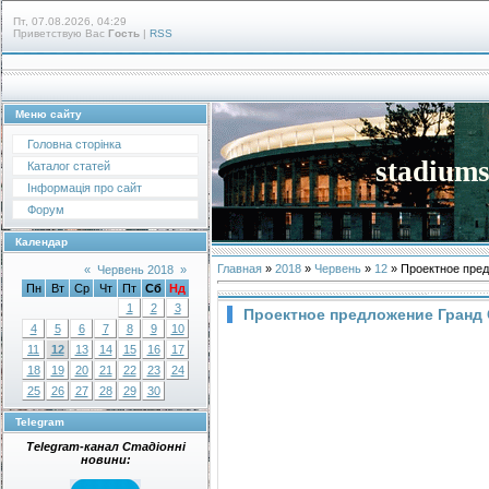
Пт, 07.08.2026, 04:29
Приветствую Вас
Гость
|
RSS
Меню сайту
Головна сторінка
stadiums
Каталог статей
Інформація про сайт
Форум
Календар
Главная
»
2018
»
Червень
»
12
» Проектное предл
«
Червень 2018
»
Пн
Вт
Ср
Чт
Пт
Сб
Нд
1
2
3
Проектное предложение Гранд Ст
4
5
6
7
8
9
10
11
12
13
14
15
16
17
18
19
20
21
22
23
24
25
26
27
28
29
30
Telegram
Telegram-канал Стадіонні
новини: