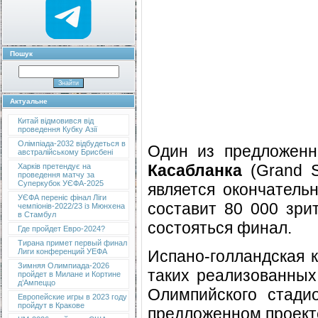
Пошук
Актуальне
Китай відмовився від
проведення Кубку Азії
Олімпіада-2032 відбудеться в
Один из предложенн
австралійському Брисбені
Касабланка
(Grand S
Харків претендує на
проведення матчу за
Суперкубок УЄФА-2025
является окончател
УЄФА переніс фінал Ліги
составит 80 000 зри
чемпіонів-2022/23 із Мюнхена
в Стамбул
состояться финал.
Где пройдет Евро-2024?
Тирана примет первый финал
Испано-голландская к
Лиги конференций УЕФА
Зимняя Олимпиада-2026
таких реализованных
пройдет в Милане и Кортине
д’Ампеццо
Олимпийского стади
Европейские игры в 2023 году
пройдут в Кракове
предложенном проект