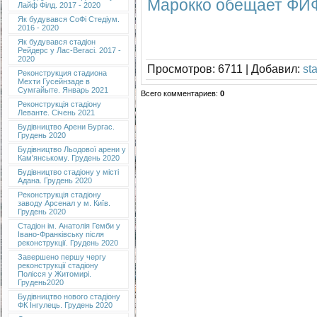
Марокко обещает ФИФ
Лайф Філд. 2017 - 2020
Як будувався СоФі Стедіум.
2016 - 2020
Як будувався стадіон
Рейдерс у Лас-Вегасі. 2017 -
2020
Просмотров
: 6711 |
Добавил
:
st
Реконструкция стадиона
Мехти Гусейнзаде в
Сумгайыте. Январь 2021
Всего комментариев
:
0
Реконструкція стадіону
Леванте. Січень 2021
Будівництво Арени Бургас.
Грудень 2020
Будівництво Льодової арени у
Кам'янському. Грудень 2020
Будівництво стадіону у місті
Адана. Грудень 2020
Реконструкція стадіону
заводу Арсенал у м. Київ.
Грудень 2020
Cтадіон ім. Анатолія Гемби у
Івано-Франківську після
реконструкції. Грудень 2020
Завершено першу чергу
реконструкції стадіону
Полісся у Житомирі.
Грудень2020
Будівництво нового стадіону
ФК Інгулець. Грудень 2020