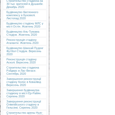
Строительство стадиона на
30 тыс зрителей в Душанбе.
Декабрь 2020
Будівництво біатлонного
комплексу в Буковелі.
Листопад 2020
Будівництво стадіону МЛС у
місті Остін. Жовтень 2020
Будівництво Аль-Тумама
Стедіум. Жовтень 2020
Реконструкція стадіону
Аталанти. Жовтень 2020
Будівництво Шанхай Пудонг
Футбол Стедіум. Вересень
2020
Реконструкція стадіону
Асколі. Вересень 2020
Строительство стадиона
Рэйдерс в Лас-Вегасе.
Сентябрь 2020
Завершення реконструкції
стадіону Колос в Ковалівці.
Вересень 2020
Завершення будівництва
стадиону в місті Ер-Райян.
Серпень 2020
Завершення реконструкції
Олімпійського стадіону в
Гельсінкі. Серепнь 2020
Строительство арены Нью-