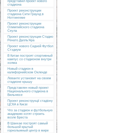
представил проект нового
стадиона
Проект реконструкции
стадиона Сити Граунд в
Ноттингеме
Проект реконструкции
Олимпийского стадиона
Сеула
Проект реконструкции Стадио
Ренато Далль'Ара
Проект нового Сидней Футбол
Стэдиум
В Китае построят спортивный
кампус со стадионом внутри
холма
Новый стадион в
калифорнийском Окленде
Леванте установит на своем
стадионе крышу
Представлен новый проект
Национального стадиона в
Вильнюсе
Проект реконструкції стадіону
ЦСКА в Києві
Что за стадион и футбольную
академию хотят строить
возле Бреста
В Шанхае построят самый
большой крытый
горнолыжный центр в мире