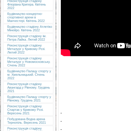
Реконструкція стадіону
Флоріана Кригера. Квітень
2022
Будівництво концертно-
спортивної арени в
Манчестері. Квітень 2022
Будівництво стадіону Атлетіко
Мінейро. Квітень 2022
Реконструкція стадіону ім.
Петра Лайка. Лютий 2022
Реконструкція стадіону
Металург у Кривому Розі.
Лютий 2022
Реконструкція стадіону
Металург у Новомосковську.
Січень 2022
Будівництво Палацу спорту у
м. Хмельницький. Січень
2022
Реконструкція стадіону
Авангард у Рівному. Грудень
2021
Будівництво Палацу спорту у
Рівному. Грудень 2021
Реконструкція стадіону
Спартак у Кривому Розі.
Вересень 2021
Побудована Водна арена
Тернопіль. Вересень 2021
Реконструкція стадіону