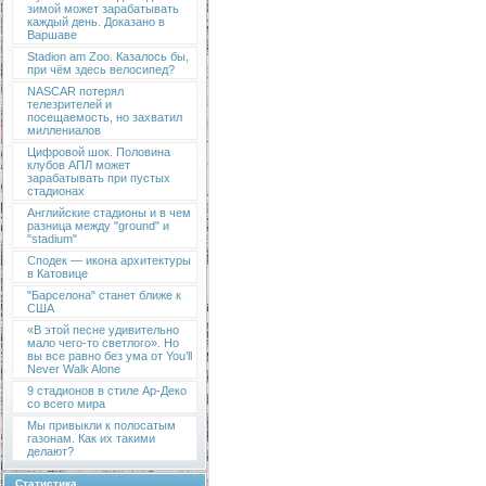
зимой может зарабатывать
каждый день. Доказано в
Варшаве
Stadion am Zoo. Казалось бы,
при чём здесь велосипед?
NASCAR потерял
телезрителей и
посещаемость, но захватил
миллениалов
Цифровой шок. Половина
клубов АПЛ может
зарабатывать при пустых
стадионах
Английские стадионы и в чем
разница между "ground" и
"stadium"
Сподек — икона архитектуры
в Катовице
"Барселона" станет ближе к
США
«В этой песне удивительно
мало чего-то светлого». Но
вы все равно без ума от You’ll
Never Walk Alone
9 стадионов в стиле Ар-Деко
со всего мира
Мы привыкли к полосатым
газонам. Как их такими
делают?
Статистика