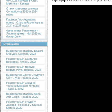
ЧМ-2026 пройдет в США,
Мексике и Канаде
Стали известны хозяева
Супербоула 2023 и 2024
годов
Париж и Лос-Анджелес
примут Олимпийские игры в
2024 и 2028 годах
Филиппины, Индонезия и
Япония примут ЧМ-2023 по
баскетболу
Будівництво
Будівництво стадіону Брамлі
Мур Док. Серпень 2022
Реконструкція Сантьяго
Бернабеу. Липень 2022
Реконструкція трибуни
Енфілд Роуд. Травень 2022
Будівництво Центін Стедіум у
Сент-Луїсі. Травень 2022
Реконструкція Західної
трибуни Крейвен Коттедж.
Травень 2022
Будівництво стадіону АЕКа
Агія Софія. Травень 2022
Реконструкція стадіону
Дарюса і Гіренаса у Каунасі.
Квітень 2022