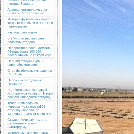
«Униона» болельщиками –
легенда Берлина
Арсенал оставил душу на
Хайбери. Что это значит
История футбольных ворот:
когда-то они были без сетки и
перекладины
Как Коп стал Копом
В 97-м румынские фаны
подожгли стадион
Невероятная посещаемость.
44 года более 100 000
болельщиков на каждой игре
Перший стадіон України
європейського рівня
Отец футбольных стадионов
Сэр Арчи
Необычные стадионы
Германии
«Це божевільна ідея друзів,
які зібралися на пиво». Історія
воскресіння одного стадіону
Трава «Уимблдона»
невероятно красивая! 33
страницы правил, ее
защищают даже от мочи лис
Стадион «Аякса» помогает
развиваться всему
Амстердаму
Футбольный стадион даже