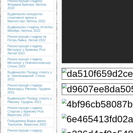
Реконструкція стадіону
Флоріана Кригера. Квітень
2022
Будівництво концертно-
спортивної арени в
Манчестері. Квітень 2022
Будівництво стадіону Атлетіко
Мінейро. Квітень 2022
Реконструкція стадіону ім.
Петра Лайка. Лютий 2022
Реконструкція стадіону
Металург у Кривому Розі.
Лютий 2022
Реконструкція стадіону
Металург у Новомосковську.
Січень 2022
Будівництво Палацу спорту у
м. Хмельницький. Січень
2022
Реконструкція стадіону
Авангард у Рівному. Грудень
2021
Будівництво Палацу спорту у
Рівному. Грудень 2021
Реконструкція стадіону
Спартак у Кривому Розі.
Вересень 2021
Побудована Водна арена
Тернопіль. Вересень 2021
Реконструкція стадіону