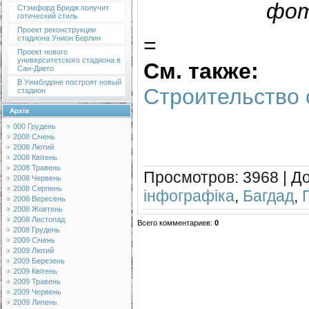
фото
Стэмфорд Бридж получит
готический стиль
Проект реконструкции
=
стадиона Унион Берлин
Проект нового
университетского стадиона в
См. также:
Сан-Диего
В Уимблдоне построят новый
Строительство 
стадион
Архів
000 Грудень
2008 Січень
2008 Лютий
2008 Квітень
2008 Травень
Просмотров
: 3968 |
Д
2008 Червень
2008 Серпень
інфографіка
,
Багдад
,
2008 Вересень
2008 Жовтень
2008 Листопад
Всего комментариев
:
0
2008 Грудень
2009 Січень
2009 Лютий
2009 Березень
2009 Квітень
2009 Травень
2009 Червень
2009 Липень