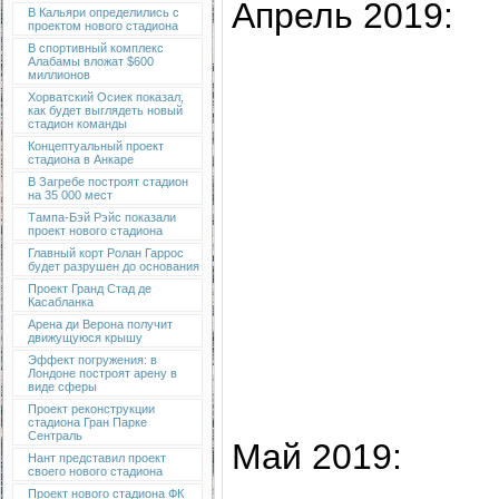
Апрель 2019:
В Кальяри определились с
проектом нового стадиона
В спортивный комплекс
Алабамы вложат $600
миллионов
Хорватский Осиек показал,
как будет выглядеть новый
стадион команды
Концептуальный проект
стадиона в Анкаре
В Загребе построят стадион
на 35 000 мест
Тампа-Бэй Рэйс показали
проект нового стадиона
Главный корт Ролан Гаррос
будет разрушен до основания
Проект Гранд Стад де
Касабланка
Арена ди Верона получит
движущуюся крышу
Эффект погружения: в
Лондоне построят арену в
виде сферы
Проект реконструкции
стадиона Гран Парке
Сентраль
Май 2019:
Нант представил проект
своего нового стадиона
Проект нового стадиона ФК