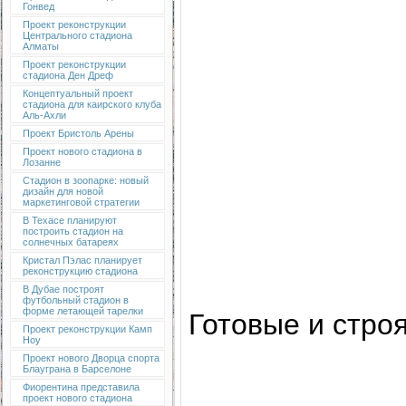
Гонвед
Проект реконструкции
Центрального стадиона
Алматы
Проект реконструкции
стадиона Ден Дреф
Концептуальный проект
стадиона для каирского клуба
Аль-Ахли
Проект Бристоль Арены
Проект нового стадиона в
Лозанне
Стадион в зоопарке: новый
дизайн для новой
маркетинговой стратегии
В Техасе планируют
построить стадион на
солнечных батареях
Кристал Пэлас планирует
реконструкцию стадиона
В Дубае построят
футбольный стадион в
форме летающей тарелки
Готовые и стро
Проект реконструкции Камп
Ноу
Проект нового Дворца спорта
Блауграна в Барселоне
Фиорентина представила
проект нового стадиона