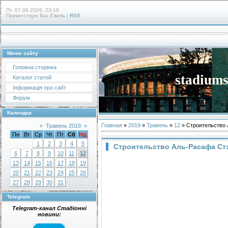
Пт, 07.08.2026, 23:19
Приветствую Вас
Гость
|
RSS
Меню сайту
Головна сторінка
stadiums
Каталог статей
Інформація про сайт
Форум
Календар
Главная
»
2019
»
Травень
»
12
» Строительство 
«
Травень 2019
»
Пн
Вт
Ср
Чт
Пт
Сб
Нд
1
2
3
4
5
Строительство Аль-Расафа Стэ
6
7
8
9
10
11
12
13
14
15
16
17
18
19
20
21
22
23
24
25
26
27
28
29
30
31
Telegram
Telegram-канал Стадіонні
новини: