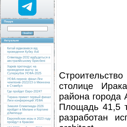
Пошук
Актуальне
Китай відмовився від
проведення Кубку Азії
Олімпіада-2032 відбудеться в
австралійському Брисбені
Харків претендує на
проведення матчу за
Строительств
Суперкубок УЄФА-2025
УЄФА переніс фінал Ліги
чемпіонів-2022/23 із Мюнхена
столице Ирак
в Стамбул
Где пройдет Евро-2024?
района города 
Тирана примет первый финал
Лиги конференций УЕФА
Площадь 41,5 т
Зимняя Олимпиада-2026
пройдет в Милане и Кортине
д’Ампеццо
разработан ис
Европейские игры в 2023 году
пройдут в Кракове