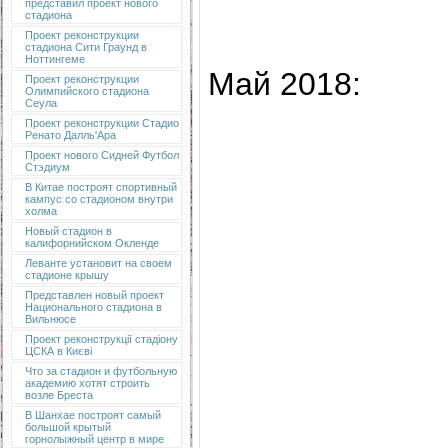
представил проект нового
стадиона
Проект реконструкции
стадиона Сити Граунд в
Ноттингеме
Май 2018:
Проект реконструкции
Олимпийского стадиона
Сеула
Проект реконструкции Стадио
Ренато Далль'Ара
Проект нового Сидней Футбол
Стэдиум
В Китае построят спортивный
кампус со стадионом внутри
холма
Новый стадион в
калифорнийском Окленде
Леванте установит на своем
стадионе крышу
Представлен новый проект
Национального стадиона в
Вильнюсе
Проект реконструкції стадіону
ЦСКА в Києві
Что за стадион и футбольную
академию хотят строить
возле Бреста
В Шанхае построят самый
большой крытый
горнолыжный центр в мире