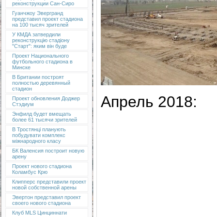
реконструкции Сан-Сиро
Гуанчжоу Эвергранд
представил проект стадиона
на 100 тысяч зрителей
У КМДА затвердили
реконструкцію стадіону
"Старт": яким він буде
Проект Национального
футбольного стадиона в
Минске
В Британии построят
полностью деревянный
стадион
Апрель 2018:
Проект обновления Доджер
Стэдиум
Энфилд будет вмещать
более 61 тысячи зрителей
В Тростянці планують
побудувати комплекс
міжнародного класу
БК Валенсия построит новую
арену
Проект нового стадиона
Коламбус Крю
Клипперс представили проект
новой собственной арены
Эвертон представил проект
своего нового стадиона
Клуб MLS Цинциннати