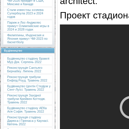
architect.
ЧМ-2026 пройдет в США,
Мексике и Канаде
Стали известны хозяева
Проект стадион
Супербоула 2023 и 2024
годов
Париж и Лос-Анджелес
примут Олимпийские игры в
2024 и 2028 годах
Филиппины, Индонезия и
Япония примут ЧМ-2023 по
баскетболу
Будівництво
Будівництво стадіону Брамлі
Мур Док. Серпень 2022
Реконструкція Сантьяго
Бернабеу. Липень 2022
Реконструкція трибуни
Енфілд Роуд. Травень 2022
Будівництво Центін Стедіум у
Сент-Луїсі. Травень 2022
Реконструкція Західної
трибуни Крейвен Коттедж.
Травень 2022
Будівництво стадіону АЕКа
Агія Софія. Травень 2022
Реконструкція стадіону
Дарюса і Гіренаса у Каунасі.
Квітень 2022