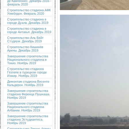
де Кампеонес. Декабрь 2016 -
февраль 2020
Строительство стадиона АФК
Уимблдон. Февраль 2020
Строительство стадиона в
городе Дуала. Декабрь 2019
Строительство стадиона в
городе Антакья. Декабрь 2019
Строительство Аль Бейт
Стэдиум. Декабрь 2019
Строительство Кишинёв
Арены. Декабрь 2019
Завершение строительства
Национального стадиона в
Токио. Ноябрь 2019
Строительство стадиона
Гёзтепе в турецком городе
Измир. Ноябрь 2019
Демонтаж стадиона Висенте
Кальдерон. Ноябрь 2019
Завершение строительства
стадиона Ференца Пушкаша.
Ноябрь 2019
Завершение строительства
Национального стадиона
Албании. Ноябрь 2019
Завершение строительства
стадиона Эстудиантеса.
Ноябрь 2019
Строительство Диккис Арены