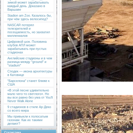
зимой может зарабатывать
каждый день. Доказано в
Варшаве
Stadion am Zoo. Казалось бы,
при чём здесь велосипед?
NASCAR потерял
телезрителей и
посещаемость, но захватил
миллениалов
Цифровой шок. Половина
клубов АПЛ может
зарабатывать при пустых
стадионах
Английские стадионы и в чем
разница между "ground" и
"stadium"
Сподек — икона архитектуры
в Катовице
"Барселона" станет ближе к
США
«В этой песне удивительно
мало чего-то светлого». Но
вы все равно без ума от You’ll
Never Walk Alone
9 стадионов в стиле Ар-Деко
со всего мира
Мы привыкли к полосатым
газонам. Как их такими
делают?
Статистика