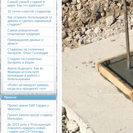
Самый умный стадион в
мире. Как это работает?
10 техно-советов стадионам
Как оторвать болельщиков от
дивана и сделать идеальный
стадион?
Самая романтичная
спортивная традиция
Превращение данных в
деньги
Стадионы на солнечных
батареях. Опыт Голландии
Стадион на солнечных
батареях в Берне
Арена будущего. Как во
Франции используют
инновации в работе с
болельщиками
«Робот активирует камеры,
когда все празднуют гол»
Проекти
Проект арени SAP Гарден у
Мюнхені
Проект реконструкції стадіону
Мальорки
До 2023 року у Розсошенцях
планують відкрити новий
стадіон для СК Полтава