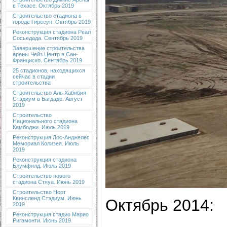
в Техасе. Октябрь 2019
Строительство стадиона в
городе Гиресун. Октябрь 2019
Реконструкция стадиона Реал
Сосьедада. Сентябрь 2019
Завершение строительства
арены Чейз Центр в Сан-
Франциско. Сентябрь 2019
25 стадионов, находящихся
сейчас в стадии
строительства
Строительство Аль Хабибия
Стэдиум в Багдаде. Август
2019
Строительство
Национального стадиона
Камбоджи. Июль 2019
Реконструкция Лос-Анджелес
Мемориал Колизея. Июль
2019
Реконструкция стадиона
Блумфилд. Июль 2019
Строительство нового
стадиона Стяуа. Июнь 2019
Строительство Норт
Квинсленд Стэдиум. Июнь
Октябрь 2014:
2019
Реконструкция стадио Марио
Ригамонти. Июнь 2019