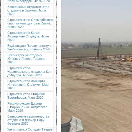
Йорк Айлендерс. Июль 2020
Завершение строительства
стадиона в Батуми. Июль
2020
Строительство Олимпийского
спортивного центра в Сиане.
Июнь 2020
Строительство Катар
Фаундейшн Стэдиум. Июнь
2020
Будівництво Палацу спорту в
Кам'янському. Травень 2020
Реконструкція стадіону
Юність у Львові. Травень
2020
Строительство
Национального стадиона Кот-
д’Ивуара. Апрель 2020
Строительство Джакарта
Интернэшнл Стэдиум. Март
2020
Строительство стадиона
Брентфорда. Март 2020
Реконструкция Доджер
Стэдиум в Лос-Анджелесе.
Март 2020
Завершение строительства
стадиона в Джохор-Бару.
Февраль 2020
Как строился Эстадио Тьерра