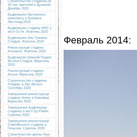
Строительство стадиона на
30 тыс зрителей в Душанбе.
Декабрь 2020
Будівництво біатлонного
комплексу в Буковелі.
Листопад 2020
Будівництво стадіону МЛС у
місті Остін. Жовтень 2020
Февраль 2014:
Будівництво Аль-Тумама
Стедіум. Жовтень 2020
Реконструкція стадіону
Аталанти. Жовтень 2020
Будівництво Шанхай Пудонг
Футбол Стедіум. Вересень
2020
Реконструкція стадіону
Асколі. Вересень 2020
Строительство стадиона
Рэйдерс в Лас-Вегасе.
Сентябрь 2020
Завершення реконструкції
стадіону Колос в Ковалівці.
Вересень 2020
Завершення будівництва
стадиону в місті Ер-Райян.
Серпень 2020
Завершення реконструкції
Олімпійського стадіону в
Гельсінкі. Серепнь 2020
Строительство арены Нью-