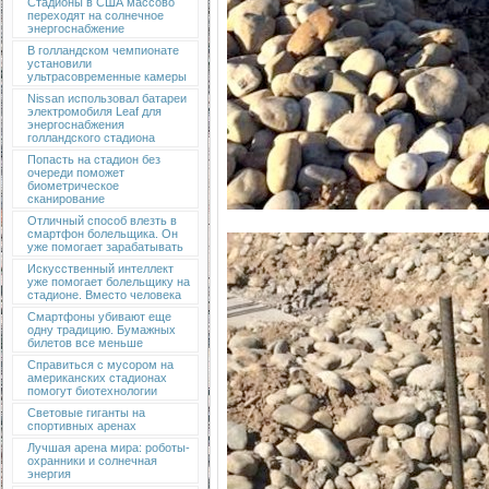
Стадионы в США массово
переходят на солнечное
энергоснабжение
В голландском чемпионате
установили
ультрасовременные камеры
Nissan использовал батареи
электромобиля Leaf для
энергоснабжения
голландского стадиона
Попасть на стадион без
очереди поможет
биометрическое
сканирование
Отличный способ влезть в
смартфон болельщика. Он
уже помогает зарабатывать
Искусственный интеллект
уже помогает болельщику на
стадионе. Вместо человека
Смартфоны убивают еще
одну традицию. Бумажных
билетов все меньше
Справиться с мусором на
американских стадионах
помогут биотехнологии
Световые гиганты на
спортивных аренах
Лучшая арена мира: роботы-
охранники и солнечная
энергия