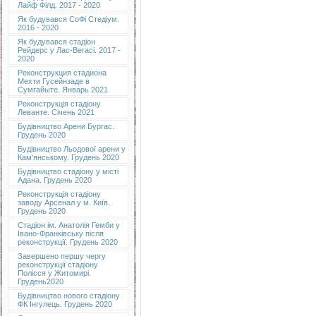
Лайф Філд. 2017 - 2020
Як будувався СоФі Стедіум.
2016 - 2020
Як будувався стадіон
Рейдерс у Лас-Вегасі. 2017 -
2020
Реконструкция стадиона
Мехти Гусейнзаде в
Сумгайыте. Январь 2021
Реконструкція стадіону
Леванте. Січень 2021
Будівництво Арени Бургас.
Грудень 2020
Будівництво Льодової арени у
Кам'янському. Грудень 2020
Будівництво стадіону у місті
Адана. Грудень 2020
Реконструкція стадіону
заводу Арсенал у м. Київ.
Грудень 2020
Cтадіон ім. Анатолія Гемби у
Івано-Франківську після
реконструкції. Грудень 2020
Завершено першу чергу
реконструкції стадіону
Полісся у Житомирі.
Грудень2020
Будівництво нового стадіону
ФК Інгулець. Грудень 2020