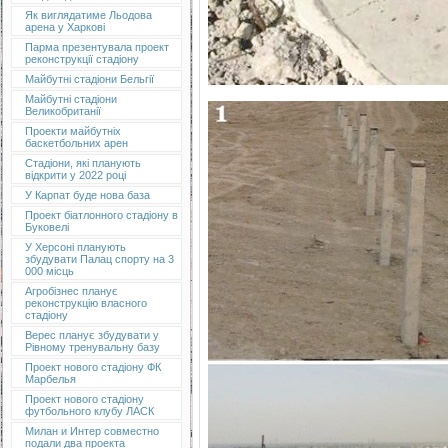
Як виглядатиме Льодова
арена у Харкові
Парма презентувала проект
реконструкції стадіону
Майбутні стадіони Бельгії
Майбутні стадіони
Великобританії
Проекти майбутніх
баскетбольних арен
Стадіони, які планують
відкрити у 2022 році
У Карпат буде нова база
Проект біатлонного стадіону в
Буковелі
У Херсоні планують
збудувати Палац спорту на 3
000 місць
Агробізнес планує
реконструкцію власного
стадіону
Верес планує збудувати у
Рівному тренувальну базу
Проект нового стадіону ФК
Марбелья
Проект нового стадіону
футбольного клубу ЛАСК
Милан и Интер совместно
подали два проекта