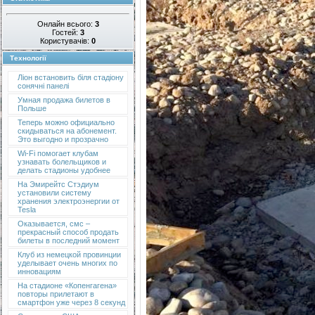
Онлайн всього:
3
Гостей:
3
Користувачів:
0
Технології
Ліон встановить біля стадіону
сонячні панелі
Умная продажа билетов в
Польше
Теперь можно официально
скидываться на абонемент.
Это выгодно и прозрачно
Wi-Fi помогает клубам
узнавать болельщиков и
делать стадионы удобнее
На Эмирейтс Стэдиум
установили систему
хранения электроэнергии от
Tesla
Оказывается, смс –
прекрасный способ продать
билеты в последний момент
Клуб из немецкой провинции
уделывает очень многих по
инновациям
На стадионе «Копенгагена»
повторы прилетают в
смартфон уже через 8 секунд