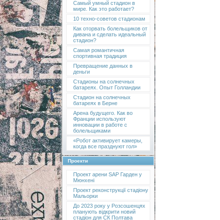
Самый умный стадион в
мире. Как это работает?
10 техно-советов стадионам
Как оторвать болельщиков от
дивана и сделать идеальный
стадион?
Самая романтичная
спортивная традиция
Превращение данных в
деньги
Стадионы на солнечных
батареях. Опыт Голландии
Стадион на солнечных
батареях в Берне
Арена будущего. Как во
Франции используют
инновации в работе с
болельщиками
«Робот активирует камеры,
когда все празднуют гол»
Проекти
Проект арени SAP Гарден у
Мюнхені
Проект реконструкції стадіону
Мальорки
До 2023 року у Розсошенцях
планують відкрити новий
стадіон для СК Полтава