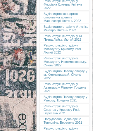
Реконструкція стадіону
Флоріана Кригера. Квітень
2022
Будівництво концертно-
спортивної арени в
Манчестері. Квітень 2022
Будівництво стадіону Атлетіко
Мінейро. Квітень 2022
Реконструкція стадіону ім.
Петра Лайка. Лютий 2022
Реконструкція стадіону
Металург у Кривому Розі.
Лютий 2022
Реконструкція стадіону
Металург у Новомосковську.
Січень 2022
Будівництво Палацу спорту у
м. Хмельницький. Січень
2022
Реконструкція стадіону
Авангард у Рівному. Грудень
2021
Будівництво Палацу спорту у
Рівному. Грудень 2021
Реконструкція стадіону
Спартак у Кривому Розі.
Вересень 2021
Побудована Водна арена
Тернопіль. Вересень 2021
Реконструкція стадіону