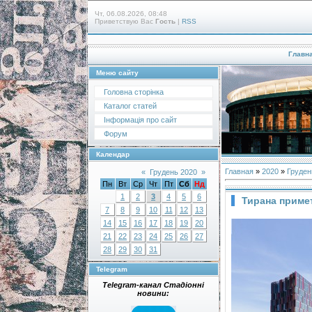
Чт, 06.08.2026, 08:48
Приветствую Вас
Гость
|
RSS
Главн
Меню сайту
Головна сторінка
Каталог статей
Інформація про сайт
Форум
Календар
Главная
»
2020
»
Груден
«
Грудень 2020
»
Пн
Вт
Ср
Чт
Пт
Сб
Нд
1
2
3
4
5
6
Тирана приме
7
8
9
10
11
12
13
14
15
16
17
18
19
20
21
22
23
24
25
26
27
28
29
30
31
Telegram
Telegram-канал Стадіонні
новини: