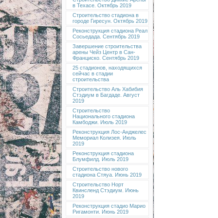
в Техасе. Октябрь 2019
Строительство стадиона в
городе Гиресун. Октябрь 2019
Реконструкция стадиона Реал
Сосьедада. Сентябрь 2019
Завершение строительства
арены Чейз Центр в Сан-
Франциско. Сентябрь 2019
25 стадионов, находящихся
сейчас в стадии
строительства
Строительство Аль Хабибия
Стэдиум в Багдаде. Август
2019
Строительство
Национального стадиона
Камбоджи. Июль 2019
Реконструкция Лос-Анджелес
Мемориал Колизея. Июль
2019
Реконструкция стадиона
Блумфилд. Июль 2019
Строительство нового
стадиона Стяуа. Июнь 2019
Строительство Норт
Квинсленд Стэдиум. Июнь
2019
Реконструкция стадио Марио
Ригамонти. Июнь 2019