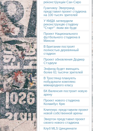
реконструкции Сан-Сиро
Гуанчжоу Эвергранд
представил проект стадиона
на 100 тысяч зрителей
У КМДА затвердили
реконструкцію стадіону
"Старт": яким він буде
Проект Национального
футбольного стадиона в
Минске
В Британии построят
полностью деревянный
стадион
Проект обновления Доджер
Стэдиум
Энфилд будет вмещать
более 61 тысячи зрителей
В Тростянці планують
побудувати комплекс
міжнародного класу
БК Валенсия построит новую
арену
Проект нового стадиона
Коламбус Крю
Клипперс представили проект
новой собственной арены
Эвертон представил проект
своего нового стадиона
Клуб MLS Цинциннати