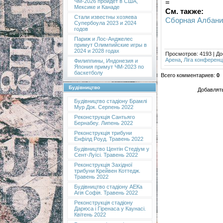
=
ЧМ-2026 пройдет в США,
Мексике и Канаде
См. также:
Стали известны хозяева
Сборная Албании
Супербоула 2023 и 2024
годов
Париж и Лос-Анджелес
примут Олимпийские игры в
2024 и 2028 годах
Просмотров
: 4193 |
До
Арена
,
Ліга конференц
Филиппины, Индонезия и
Япония примут ЧМ-2023 по
баскетболу
Всего комментариев
:
0
Будівництво
Добавлять
Будівництво стадіону Брамлі
Мур Док. Серпень 2022
Реконструкція Сантьяго
Бернабеу. Липень 2022
Реконструкція трибуни
Енфілд Роуд. Травень 2022
Будівництво Центін Стедіум у
Сент-Луїсі. Травень 2022
Реконструкція Західної
трибуни Крейвен Коттедж.
Травень 2022
Будівництво стадіону АЕКа
Агія Софія. Травень 2022
Реконструкція стадіону
Дарюса і Гіренаса у Каунасі.
Квітень 2022