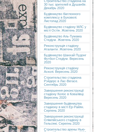
Строительство стадиона на
30 тыс зрителей в Душанбе.
Декабрь 2020
Будівництво біатлонного
комплексу в Буковелі.
Листопад 2020
Будівництво стадіону МЛС у
місті Остін. Жовтень 2020
Будівництво Аль-Тумама
Стедіум. Жовтень 2020
Реконструкція стадіону
Аталанти. Жовтень 2020
Будівництво Шанхай Пудонг
Футбол Стедіум. Вересень
2020
Реконструкція стадіону
Асколі. Вересень 2020
Строительство стадиона
Рэйдерс в Лас-Вегасе.
Сентябрь 2020
Завершення реконструкції
стадіону Колос в Ковалівці.
Вересень 2020
Завершення будівництва
стадиону в місті Ер-Райян.
Серпень 2020
Завершення реконструкції
Олімпійського стадіону в
Гельсінкі. Серепнь 2020
Строительство арены Нью-