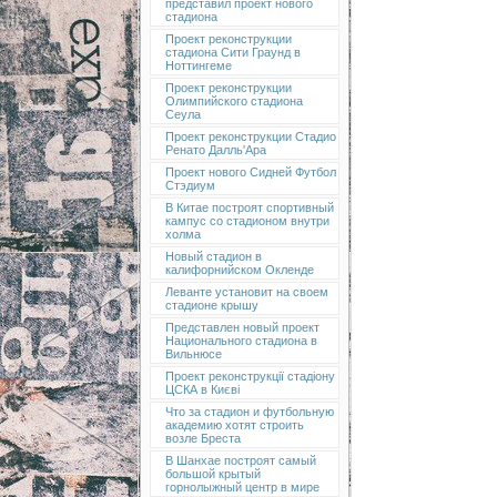
представил проект нового
стадиона
Проект реконструкции
стадиона Сити Граунд в
Ноттингеме
Проект реконструкции
Олимпийского стадиона
Сеула
Проект реконструкции Стадио
Ренато Далль'Ара
Проект нового Сидней Футбол
Стэдиум
В Китае построят спортивный
кампус со стадионом внутри
холма
Новый стадион в
калифорнийском Окленде
Леванте установит на своем
стадионе крышу
Представлен новый проект
Национального стадиона в
Вильнюсе
Проект реконструкції стадіону
ЦСКА в Києві
Что за стадион и футбольную
академию хотят строить
возле Бреста
В Шанхае построят самый
большой крытый
горнолыжный центр в мире