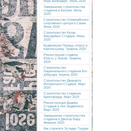
Йорк Айлендерс. Июль 2020
Завершение строительства
стадиона в Батуми. Июль
2020
Строительство Олимпийского
спортивного центра в Сиане.
Июнь 2020
Строительство Катар
Фаундейшн Стэдиум. Июнь
2020
Будівництво Палацу спорту в
Кам'янському. Травень 2020
Реконструкція стадіону
Юність у Львові. Травень
2020
Строительство
Национального стадиона Кот-
д’Ивуара. Апрель 2020
Строительство Джакарта
Интернэшнл Стэдиум. Март
2020
Строительство стадиона
Брентфорда. Март 2020
Реконструкция Доджер
Стэдиум в Лос-Анджелесе.
Март 2020
Завершение строительства
стадиона в Джохор-Бару.
Февраль 2020
Как строился Эстадио Тьерра