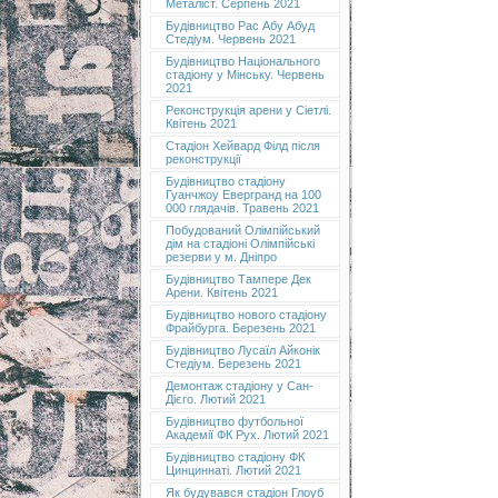
Металіст. Серпень 2021
Будівництво Рас Абу Абуд
Стедіум. Червень 2021
Будівництво Національного
стадіону у Мінську. Червень
2021
Реконструкція арени у Сіетлі.
Квітень 2021
Стадіон Хейвард Філд після
реконструкції
Будівництво стадіону
Гуанчжоу Евергранд на 100
000 глядачів. Травень 2021
Побудований Олімпійський
дім на стадіоні Олімпійські
резерви у м. Дніпро
Будівництво Тампере Дек
Арени. Квітень 2021
Будівництво нового стадіону
Фрайбурга. Березень 2021
Будівництво Лусаїл Айконік
Стедіум. Березень 2021
Демонтаж стадіону у Сан-
Дієго. Лютий 2021
Будівництво футбольної
Академії ФК Рух. Лютий 2021
Будівництво стадіону ФК
Цинциннаті. Лютий 2021
Як будувався стадіон Глоуб