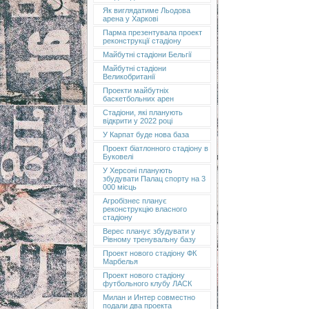
Як виглядатиме Льодова
арена у Харкові
Парма презентувала проект
реконструкції стадіону
Майбутні стадіони Бельгії
Майбутні стадіони
Великобританії
Проекти майбутніх
баскетбольних арен
Стадіони, які планують
відкрити у 2022 році
У Карпат буде нова база
Проект біатлонного стадіону в
Буковелі
У Херсоні планують
збудувати Палац спорту на 3
000 місць
Агробізнес планує
реконструкцію власного
стадіону
Верес планує збудувати у
Рівному тренувальну базу
Проект нового стадіону ФК
Марбелья
Проект нового стадіону
футбольного клубу ЛАСК
Милан и Интер совместно
подали два проекта