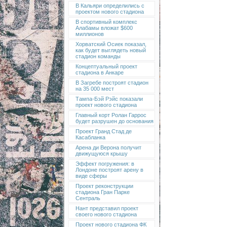
В Кальяри определились с
проектом нового стадиона
В спортивный комплекс
Алабамы вложат $600
миллионов
Хорватский Осиек показал,
как будет выглядеть новый
стадион команды
Концептуальный проект
стадиона в Анкаре
В Загребе построят стадион
на 35 000 мест
Тампа-Бэй Рэйс показали
проект нового стадиона
Главный корт Ролан Гаррос
будет разрушен до основания
Проект Гранд Стад де
Касабланка
Арена ди Верона получит
движущуюся крышу
Эффект погружения: в
Лондоне построят арену в
виде сферы
Проект реконструкции
стадиона Гран Парке
Сентраль
Нант представил проект
своего нового стадиона
Проект нового стадиона ФК