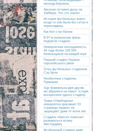
«Униона» болельщиками –
легенда Берлина
Арсенал оставил душу на
Хайбери. Что это значит
История футбольных ворот:
когда-то они были без сетки и
перекладины
Как Коп стал Копом
В 97-м румынские фаны
подожгли стадион
Невероятная посещаемость.
44 года более 100 000
болельщиков на каждой игре
Перший стадіон України
європейського рівня
Отец футбольных стадионов
Сэр Арчи
Необычные стадионы
Германии
«Це божевільна ідея друзів,
які зібралися на пиво». Історія
воскресіння одного стадіону
Трава «Уимблдона»
невероятно красивая! 33
страницы правил, ее
защищают даже от мочи лис
Стадион «Аякса» помогает
развиваться всему
Амстердаму
Футбольный стадион даже