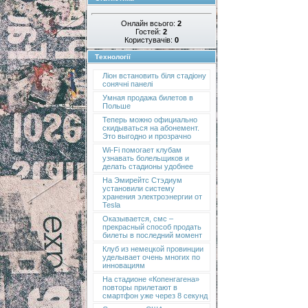
Онлайн всього:
2
Гостей:
2
Користувачів:
0
Технології
Ліон встановить біля стадіону
сонячні панелі
Умная продажа билетов в
Польше
Теперь можно официально
скидываться на абонемент.
Это выгодно и прозрачно
Wi-Fi помогает клубам
узнавать болельщиков и
делать стадионы удобнее
На Эмирейтс Стэдиум
установили систему
хранения электроэнергии от
Tesla
Оказывается, смс –
прекрасный способ продать
билеты в последний момент
Клуб из немецкой провинции
уделывает очень многих по
инновациям
На стадионе «Копенгагена»
повторы прилетают в
смартфон уже через 8 секунд