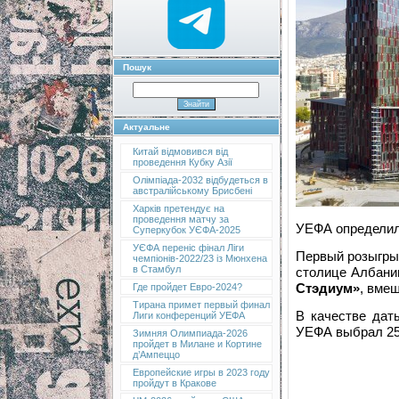
Пошук
Актуальне
Китай відмовився від
проведення Кубку Азії
Олімпіада-2032 відбудеться в
австралійському Брисбені
Харків претендує на
проведення матчу за
УЕФА определил
Суперкубок УЄФА-2025
УЄФА переніс фінал Ліги
Первый розыгрыш
чемпіонів-2022/23 із Мюнхена
в Стамбул
столице Албани
Стэдиум»
, вме
Где пройдет Евро-2024?
Тирана примет первый финал
В качестве дат
Лиги конференций УЕФА
УЕФА выбрал 25 
Зимняя Олимпиада-2026
пройдет в Милане и Кортине
д’Ампеццо
Европейские игры в 2023 году
пройдут в Кракове