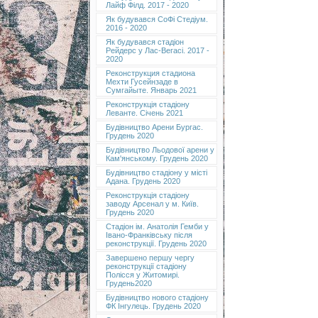
Лайф Філд. 2017 - 2020
Як будувався СоФі Стедіум.
2016 - 2020
Як будувався стадіон
Рейдерс у Лас-Вегасі. 2017 -
2020
Реконструкция стадиона
Мехти Гусейнзаде в
Сумгайыте. Январь 2021
Реконструкція стадіону
Леванте. Січень 2021
Будівництво Арени Бургас.
Грудень 2020
Будівництво Льодової арени у
Кам'янському. Грудень 2020
Будівництво стадіону у місті
Адана. Грудень 2020
Реконструкція стадіону
заводу Арсенал у м. Київ.
Грудень 2020
Cтадіон ім. Анатолія Гемби у
Івано-Франківську після
реконструкції. Грудень 2020
Завершено першу чергу
реконструкції стадіону
Полісся у Житомирі.
Грудень2020
Будівництво нового стадіону
ФК Інгулець. Грудень 2020