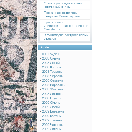
Стэмфорд Бридж получит
готический стиль
Проект реконструкции
стадиона Унион Берлин
Проект нового
университетского стадиона в
Сан-Диего
В Уимблдоне построят новый
стадион
Архів
000 Грудень
2008 Січень
2008 Лютий
2008 Квітень
2008 Травень
2008 Червень
2008 Серпень
2008 Вересень
2008 Жовтень
2008 Листопад
2008 Грудень
2009 Січень
2009 Лютий
2009 Березень
2009 Квітень
2009 Травень
2009 Червень
2009 Липень