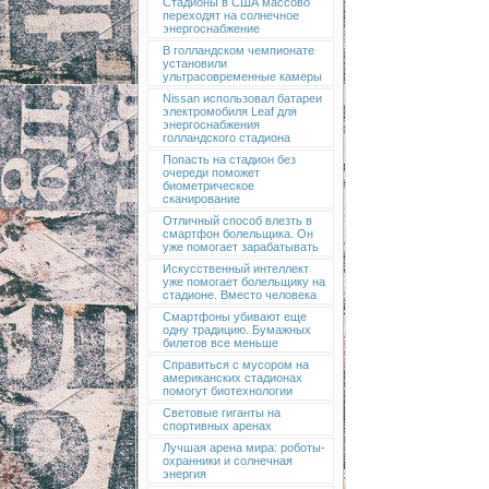
Стадионы в США массово
переходят на солнечное
энергоснабжение
В голландском чемпионате
установили
ультрасовременные камеры
Nissan использовал батареи
электромобиля Leaf для
энергоснабжения
голландского стадиона
Попасть на стадион без
очереди поможет
биометрическое
сканирование
Отличный способ влезть в
смартфон болельщика. Он
уже помогает зарабатывать
Искусственный интеллект
уже помогает болельщику на
стадионе. Вместо человека
Смартфоны убивают еще
одну традицию. Бумажных
билетов все меньше
Справиться с мусором на
американских стадионах
помогут биотехнологии
Световые гиганты на
спортивных аренах
Лучшая арена мира: роботы-
охранники и солнечная
энергия