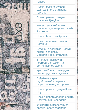
Гонвед
Проект реконструкции
Центрального стадиона
Алматы
Проект реконструкции
стадиона Ден Дреф
Концептуальный проект
стадиона для каирского клуба
Аль-Ахли
Проект Бристоль Арены
Проект нового стадиона в
Лозанне
Стадион в зоопарке: новый
дизайн для новой
маркетинговой стратегии
В Техасе планируют
построить стадион на
солнечных батареях
Кристал Пэлас планирует
реконструкцию стадиона
В Дубае построят
футбольный стадион в
форме летающей тарелки
Проект реконструкции Камп
Ноу
Проект нового Дворца спорта
Блауграна в Барселоне
Фиорентина представила
проект нового стадиона