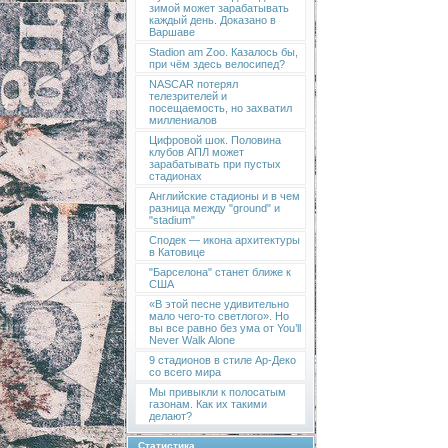
зимой может зарабатывать
каждый день. Доказано в
Варшаве
Stadion am Zoo. Казалось бы,
при чём здесь велосипед?
NASCAR потерял
телезрителей и
посещаемость, но захватил
миллениалов
Цифровой шок. Половина
клубов АПЛ может
зарабатывать при пустых
стадионах
Английские стадионы и в чем
разница между "ground" и
"stadium"
Сподек — икона архитектуры
в Катовице
"Барселона" станет ближе к
США
«В этой песне удивительно
мало чего-то светлого». Но
вы все равно без ума от You’ll
Never Walk Alone
9 стадионов в стиле Ар-Деко
со всего мира
Мы привыкли к полосатым
газонам. Как их такими
делают?
Статистика