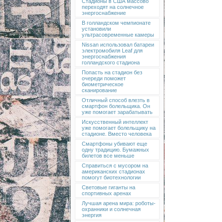
Стадионы в США массово
переходят на солнечное
энергоснабжение
В голландском чемпионате
установили
ультрасовременные камеры
Nissan использовал батареи
электромобиля Leaf для
энергоснабжения
голландского стадиона
Попасть на стадион без
очереди поможет
биометрическое
сканирование
Отличный способ влезть в
смартфон болельщика. Он
уже помогает зарабатывать
Искусственный интеллект
уже помогает болельщику на
стадионе. Вместо человека
Смартфоны убивают еще
одну традицию. Бумажных
билетов все меньше
Справиться с мусором на
американских стадионах
помогут биотехнологии
Световые гиганты на
спортивных аренах
Лучшая арена мира: роботы-
охранники и солнечная
энергия