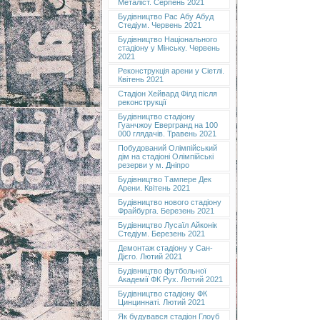
Металіст. Серпень 2021
Будівництво Рас Абу Абуд
Стедіум. Червень 2021
Будівництво Національного
стадіону у Мінську. Червень
2021
Реконструкція арени у Сіетлі.
Квітень 2021
Стадіон Хейвард Філд після
реконструкції
Будівництво стадіону
Гуанчжоу Евергранд на 100
000 глядачів. Травень 2021
Побудований Олімпійський
дім на стадіоні Олімпійські
резерви у м. Дніпро
Будівництво Тампере Дек
Арени. Квітень 2021
Будівництво нового стадіону
Фрайбурга. Березень 2021
Будівництво Лусаїл Айконік
Стедіум. Березень 2021
Демонтаж стадіону у Сан-
Дієго. Лютий 2021
Будівництво футбольної
Академії ФК Рух. Лютий 2021
Будівництво стадіону ФК
Цинциннаті. Лютий 2021
Як будувався стадіон Глоуб