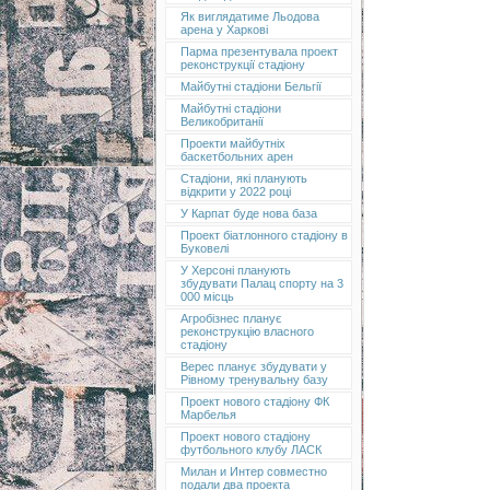
Як виглядатиме Льодова
арена у Харкові
Парма презентувала проект
реконструкції стадіону
Майбутні стадіони Бельгії
Майбутні стадіони
Великобританії
Проекти майбутніх
баскетбольних арен
Стадіони, які планують
відкрити у 2022 році
У Карпат буде нова база
Проект біатлонного стадіону в
Буковелі
У Херсоні планують
збудувати Палац спорту на 3
000 місць
Агробізнес планує
реконструкцію власного
стадіону
Верес планує збудувати у
Рівному тренувальну базу
Проект нового стадіону ФК
Марбелья
Проект нового стадіону
футбольного клубу ЛАСК
Милан и Интер совместно
подали два проекта