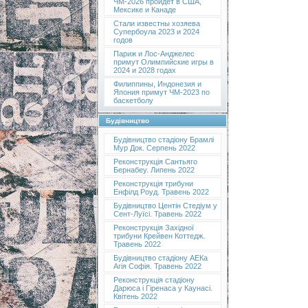
ЧМ-2026 пройдет в США,
Мексике и Канаде
Стали известны хозяева
Супербоула 2023 и 2024
годов
Париж и Лос-Анджелес
примут Олимпийские игры в
2024 и 2028 годах
Филиппины, Индонезия и
Япония примут ЧМ-2023 по
баскетболу
Будівництво
Будівництво стадіону Брамлі
Мур Док. Серпень 2022
Реконструкція Сантьяго
Бернабеу. Липень 2022
Реконструкція трибуни
Енфілд Роуд. Травень 2022
Будівництво Центін Стедіум у
Сент-Луїсі. Травень 2022
Реконструкція Західної
трибуни Крейвен Коттедж.
Травень 2022
Будівництво стадіону АЕКа
Агія Софія. Травень 2022
Реконструкція стадіону
Дарюса і Гіренаса у Каунасі.
Квітень 2022