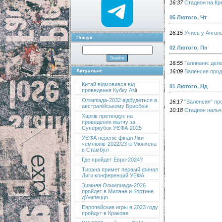
16:37
Стадион на Кр
05 Лютого, Чт
16:15
Учись у Анголы
Пошук
02 Лютого, Пн
16:55
Галлиани: дело
Актуальне
16:09
Валенсия прод
Китай відмовився від
01 Лютого, Нд
проведення Кубку Азії
Олімпіада-2032 відбудеться в
16:17
"Валенсия" пр
австралійському Брисбені
10:18
Стадион нальч
Харків претендує на
проведення матчу за
Суперкубок УЄФА-2025
УЄФА переніс фінал Ліги
чемпіонів-2022/23 із Мюнхена
в Стамбул
Где пройдет Евро-2024?
Тирана примет первый финал
Лиги конференций УЕФА
Зимняя Олимпиада-2026
пройдет в Милане и Кортине
д’Ампеццо
Европейские игры в 2023 году
пройдут в Кракове