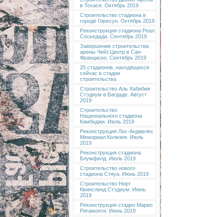
в Техасе. Октябрь 2019
Строительство стадиона в
городе Гиресун. Октябрь 2019
Реконструкция стадиона Реал
Сосьедада. Сентябрь 2019
Завершение строительства
арены Чейз Центр в Сан-
Франциско. Сентябрь 2019
25 стадионов, находящихся
сейчас в стадии
строительства
Строительство Аль Хабибия
Стэдиум в Багдаде. Август
2019
Строительство
Национального стадиона
Камбоджи. Июль 2019
Реконструкция Лос-Анджелес
Мемориал Колизея. Июль
2019
Реконструкция стадиона
Блумфилд. Июль 2019
Строительство нового
стадиона Стяуа. Июнь 2019
Строительство Норт
Квинсленд Стэдиум. Июнь
2019
Реконструкция стадио Марио
Ригамонти. Июнь 2019