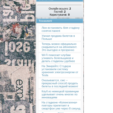
Онлайн всього:
2
Гостей:
2
Користувачів:
0
Технології
Ліон встановить біля стадіону
сонячні панелі
Умная продажа билетов в
Польше
Теперь можно официально
скидываться на абонемент.
Это выгодно и прозрачно
Wi-Fi помогает клубам
узнавать болельщиков и
делать стадионы удобнее
На Эмирейтс Стэдиум
установили систему
хранения электроэнергии от
Tesla
Оказывается, смс –
прекрасный способ продать
билеты в последний момент
Клуб из немецкой провинции
уделывает очень многих по
инновациям
На стадионе «Копенгагена»
повторы прилетают в
смартфон уже через 8 секунд