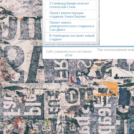
Стэмфорд Бридж получит
готический стиль
Проект реконструкции
стадиона Унион Берлин
Проект нового
университетского стадиона в
Сан-Диего
В Уимблдоне построят новый
стадион
При использовании инф
Сайт управляється системою
uCoz