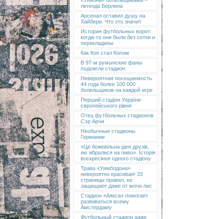
«Униона» болельщиками –
легенда Берлина
Арсенал оставил душу на
Хайбери. Что это значит
История футбольных ворот:
когда-то они были без сетки и
перекладины
Как Коп стал Копом
В 97-м румынские фаны
подожгли стадион
Невероятная посещаемость.
44 года более 100 000
болельщиков на каждой игре
Перший стадіон України
європейського рівня
Отец футбольных стадионов
Сэр Арчи
Необычные стадионы
Германии
«Це божевільна ідея друзів,
які зібралися на пиво». Історія
воскресіння одного стадіону
Трава «Уимблдона»
невероятно красивая! 33
страницы правил, ее
защищают даже от мочи лис
Стадион «Аякса» помогает
развиваться всему
Амстердаму
Футбольный стадион даже