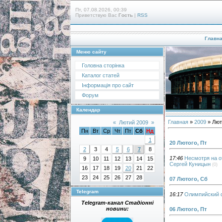
Пт, 07.08.2026, 00:39
Приветствую Вас
Гость
|
RSS
Главн
Меню сайту
Головна сторінка
Каталог статей
Інформація про сайт
Форум
Календар
Главная
»
2009
»
Лют
«
Лютий 2009
»
Пн
Вт
Ср
Чт
Пт
Сб
Нд
1
20 Лютого, Пт
2
3
4
5
6
7
8
17:46
Несмотря на о
9
10
11
12
13
14
15
Сергей Куницын
(0)
16
17
18
19
20
21
22
23
24
25
26
27
28
07 Лютого, Сб
Telegram
16:17
Олимпийский с
Telegram-канал Стадіонні
новини:
06 Лютого, Пт