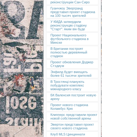
реконструкции Сан-Сиро
Гуанчжоу Эвергранд
представил проект стадиона
на 100 тысяч зрителей
У КМДА затвердили
реконструкцію стадіону
"Старт": яким він буде
Проект Национального
футбольного стадиона в
Минске
В Британии построят
полностью деревянный
стадион
Проект обновления Доджер
Стэдиум
Энфилд будет вмещать
более 61 тысячи зрителей
В Тростянці планують
побудувати комплекс
міжнародного класу
БК Валенсия построит новую
арену
Проект нового стадиона
Коламбус Крю
Клипперс представили проект
новой собственной арены
Эвертон представил проект
своего нового стадиона
Клуб MLS Цинциннати