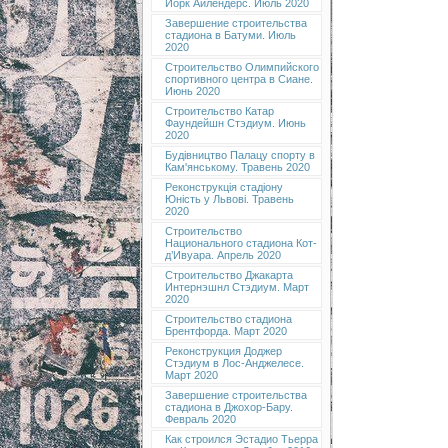
Йорк Айлендерс. Июль 2020
Завершение строительства
стадиона в Батуми. Июль
2020
Строительство Олимпийского
спортивного центра в Сиане.
Июнь 2020
Строительство Катар
Фаундейшн Стэдиум. Июнь
2020
Будівництво Палацу спорту в
Кам'янському. Травень 2020
Реконструкція стадіону
Юність у Львові. Травень
2020
Строительство
Национального стадиона Кот-
д’Ивуара. Апрель 2020
Строительство Джакарта
Интернэшнл Стэдиум. Март
2020
Строительство стадиона
Брентфорда. Март 2020
Реконструкция Доджер
Стэдиум в Лос-Анджелесе.
Март 2020
Завершение строительства
стадиона в Джохор-Бару.
Февраль 2020
Как строился Эстадио Тьерра