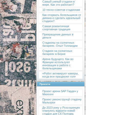
Самый умный стадион в
мире. Как это работает?
10 техно-советов стадионам
Как оторвать болельщиков от
дивана и сделать идеальный
стадион?
Самая романтичная
спортивная традиция
Превращение данных в
деньги
Стадионы на солнечных
батареях. Опыт Голландии
Стадион на солнечных
батареях в Берне
Арена будущего. Как во
Франции используют
инновации в работе с
болельщиками
«Робот активирует камеры,
когда все празднуют гол»
Проекти
Проект арени SAP Гарден у
Мюнхені
Проект реконструкції стадіону
Мальорки
До 2023 року у Розсошенцях
планують відкрити новий
стадіон для СК Полтава