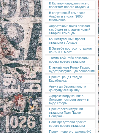
В Кальяри определились с
проектом нового стадиона
В спортивный комплекс
Алабамы вложат $600
миллионов
Хорватский Осиек показал,
как будет выглядеть новый
стадион команды
Концептуальный проект
стадиона в Анкаре
В Загребе построят стадион
на 35 000 мест
Тампа-Бэй Рэйс показали
проект нового стадиона
Главный корт Ролан Гаррос
будет разрушен до основания
Проект Гранд Стад де
Касабланка
Арена ди Верона получит
движущуюся крышу
Эффект погружения: в
Лондоне построят арену в
виде сферы
Проект реконструкции
стадиона Гран Парке
Сентраль
Нант представил проект
своего нового стадиона
Проект нового стадиона ФК