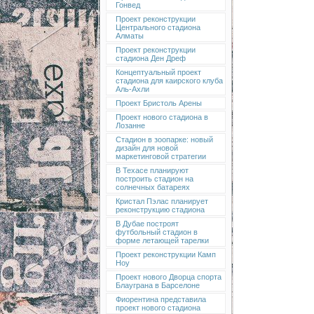
Гонвед
Проект реконструкции
Центрального стадиона
Алматы
Проект реконструкции
стадиона Ден Дреф
Концептуальный проект
стадиона для каирского клуба
Аль-Ахли
Проект Бристоль Арены
Проект нового стадиона в
Лозанне
Стадион в зоопарке: новый
дизайн для новой
маркетинговой стратегии
В Техасе планируют
построить стадион на
солнечных батареях
Кристал Пэлас планирует
реконструкцию стадиона
В Дубае построят
футбольный стадион в
форме летающей тарелки
Проект реконструкции Камп
Ноу
Проект нового Дворца спорта
Блауграна в Барселоне
Фиорентина представила
проект нового стадиона