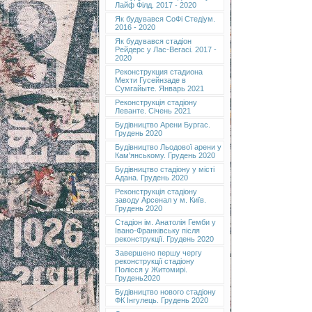
Лайф Філд. 2017 - 2020
Як будувався СоФі Стедіум.
2016 - 2020
Як будувався стадіон
Рейдерс у Лас-Вегасі. 2017 -
2020
Реконструкция стадиона
Мехти Гусейнзаде в
Сумгайыте. Январь 2021
Реконструкція стадіону
Леванте. Січень 2021
Будівництво Арени Бургас.
Грудень 2020
Будівництво Льодової арени у
Кам'янському. Грудень 2020
Будівництво стадіону у місті
Адана. Грудень 2020
Реконструкція стадіону
заводу Арсенал у м. Київ.
Грудень 2020
Cтадіон ім. Анатолія Гемби у
Івано-Франківську після
реконструкції. Грудень 2020
Завершено першу чергу
реконструкції стадіону
Полісся у Житомирі.
Грудень2020
Будівництво нового стадіону
ФК Інгулець. Грудень 2020