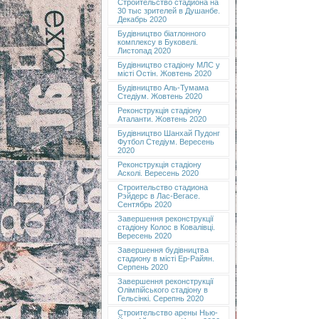
Строительство стадиона на
30 тыс зрителей в Душанбе.
Декабрь 2020
Будівництво біатлонного
комплексу в Буковелі.
Листопад 2020
Будівництво стадіону МЛС у
місті Остін. Жовтень 2020
Будівництво Аль-Тумама
Стедіум. Жовтень 2020
Реконструкція стадіону
Аталанти. Жовтень 2020
Будівництво Шанхай Пудонг
Футбол Стедіум. Вересень
2020
Реконструкція стадіону
Асколі. Вересень 2020
Строительство стадиона
Рэйдерс в Лас-Вегасе.
Сентябрь 2020
Завершення реконструкції
стадіону Колос в Ковалівці.
Вересень 2020
Завершення будівництва
стадиону в місті Ер-Райян.
Серпень 2020
Завершення реконструкції
Олімпійського стадіону в
Гельсінкі. Серепнь 2020
Строительство арены Нью-