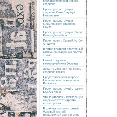
представил проект нового
стадиона
Проект реконструкции
стадиона Сити Граунд в
Ноттингеме
Проект реконструкции
Олимпийского стадиона
Сеула
Проект реконструкции Стадио
Ренато Далль'Ара
Проект нового Сидней Футбол
Стэдиум
В Китае построят спортивный
кампус со стадионом внутри
холма
Новый стадион в
калифорнийском Окленде
Леванте установит на своем
стадионе крышу
Представлен новый проект
Национального стадиона в
Вильнюсе
Проект реконструкції стадіону
ЦСКА в Києві
Что за стадион и футбольную
академию хотят строить
возле Бреста
В Шанхае построят самый
большой крытый
горнолыжный центр в мире