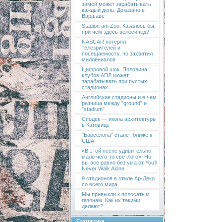
зимой может зарабатывать
каждый день. Доказано в
Варшаве
Stadion am Zoo. Казалось бы,
при чём здесь велосипед?
NASCAR потерял
телезрителей и
посещаемость, но захватил
миллениалов
Цифровой шок. Половина
клубов АПЛ может
зарабатывать при пустых
стадионах
Английские стадионы и в чем
разница между "ground" и
"stadium"
Сподек — икона архитектуры
в Катовице
"Барселона" станет ближе к
США
«В этой песне удивительно
мало чего-то светлого». Но
вы все равно без ума от You’ll
Never Walk Alone
9 стадионов в стиле Ар-Деко
со всего мира
Мы привыкли к полосатым
газонам. Как их такими
делают?
Статистика