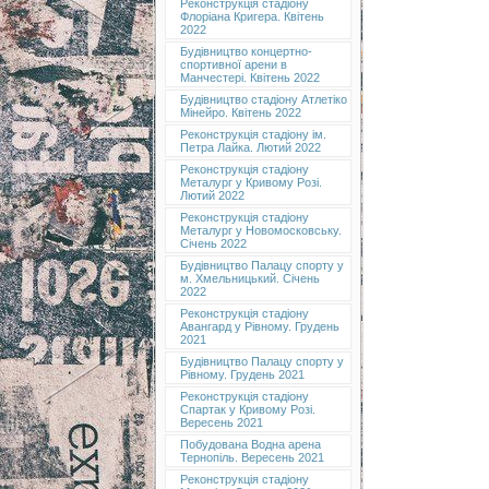
Реконструкція стадіону
Флоріана Кригера. Квітень
2022
Будівництво концертно-
спортивної арени в
Манчестері. Квітень 2022
Будівництво стадіону Атлетіко
Мінейро. Квітень 2022
Реконструкція стадіону ім.
Петра Лайка. Лютий 2022
Реконструкція стадіону
Металург у Кривому Розі.
Лютий 2022
Реконструкція стадіону
Металург у Новомосковську.
Січень 2022
Будівництво Палацу спорту у
м. Хмельницький. Січень
2022
Реконструкція стадіону
Авангард у Рівному. Грудень
2021
Будівництво Палацу спорту у
Рівному. Грудень 2021
Реконструкція стадіону
Спартак у Кривому Розі.
Вересень 2021
Побудована Водна арена
Тернопіль. Вересень 2021
Реконструкція стадіону