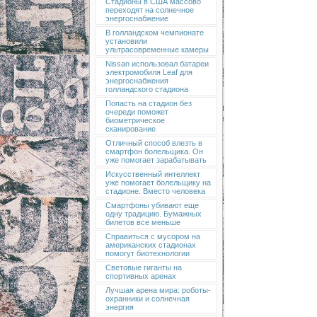
Стадионы в США массово
переходят на солнечное
энергоснабжение
В голландском чемпионате
установили
ультрасовременные камеры
Nissan использовал батареи
электромобиля Leaf для
энергоснабжения
голландского стадиона
Попасть на стадион без
очереди поможет
биометрическое
сканирование
Отличный способ влезть в
смартфон болельщика. Он
уже помогает зарабатывать
Искусственный интеллект
уже помогает болельщику на
стадионе. Вместо человека
Смартфоны убивают еще
одну традицию. Бумажных
билетов все меньше
Справиться с мусором на
американских стадионах
помогут биотехнологии
Световые гиганты на
спортивных аренах
Лучшая арена мира: роботы-
охранники и солнечная
энергия