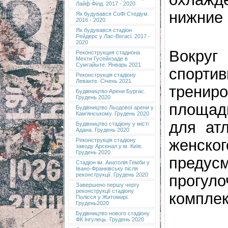
Лайф Філд. 2017 - 2020
нижние 
Як будувався СоФі Стедіум.
2016 - 2020
Як будувався стадіон
Рейдерс у Лас-Вегасі. 2017 -
2020
Вокру
Реконструкция стадиона
Мехти Гусейнзаде в
Сумгайыте. Январь 2021
спортив
Реконструкція стадіону
Леванте. Січень 2021
трени
Будівництво Арени Бургас.
Грудень 2020
площад
Будівництво Льодової арени у
Кам'янському. Грудень 2020
для ат
Будівництво стадіону у місті
Адана. Грудень 2020
женско
Реконструкція стадіону
заводу Арсенал у м. Київ.
Грудень 2020
преду
Cтадіон ім. Анатолія Гемби у
Івано-Франківську після
реконструкції. Грудень 2020
прогуло
Завершено першу чергу
реконструкції стадіону
комплек
Полісся у Житомирі.
Грудень2020
Будівництво нового стадіону
ФК Інгулець. Грудень 2020