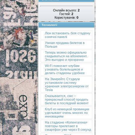
Онлайн всього:
2
Гостей:
2
Користувачів:
0
Технології
Ліон встановить біля стадіону
сонячні панелі
Умная продажа билетов в
Польше
Теперь можно официально
скидываться на абонемент.
Это выгодно и прозрачно
Wi-Fi помогает клубам
узнавать болельщиков и
делать стадионы удобнее
На Эмирейтс Стэдиум
установили систему
хранения электроэнергии от
Tesla
Оказывается, смс –
прекрасный способ продать
билеты в последний момент
Клуб из немецкой провинции
уделывает очень многих по
инновациям
На стадионе «Копенгагена»
повторы прилетают в
смартфон уже через 8 секунд