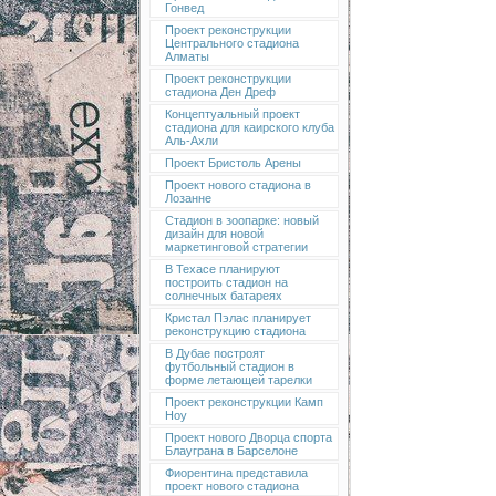
Гонвед
Проект реконструкции
Центрального стадиона
Алматы
Проект реконструкции
стадиона Ден Дреф
Концептуальный проект
стадиона для каирского клуба
Аль-Ахли
Проект Бристоль Арены
Проект нового стадиона в
Лозанне
Стадион в зоопарке: новый
дизайн для новой
маркетинговой стратегии
В Техасе планируют
построить стадион на
солнечных батареях
Кристал Пэлас планирует
реконструкцию стадиона
В Дубае построят
футбольный стадион в
форме летающей тарелки
Проект реконструкции Камп
Ноу
Проект нового Дворца спорта
Блауграна в Барселоне
Фиорентина представила
проект нового стадиона