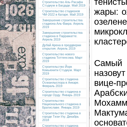
тенист
Строительство Аль-Расафа
Стэдиум в Багдаде. Май 2019
жары: о
Строительство стадионов
ЧМ-2022 в Катаре. Май 2019
озелен
Завершение строительства
стадиона Аль-Вакра. Апрель
2019
микро
Завершение строительства
стадиона в Парраматте.
кластер
Апрель 2019
Дубай Арена в преддверии
открытия. Апрель 2019
Строительство нового
стадиона Тоттенхэма. Март
Самый 
2019
Строительство Йорк
назову
Комьюнити Стэдиум. Март
2019
Строительство стадиона
вице-п
Османлыспора в Анкаре.
Февраль 2019
Арабс
Строительство стадиона в
городе Орду. Январь 2019
Мохам
Строительство
Национального стадиона в
Братиславе. Январь 2019
Мактума
Строительство стадиона в
городе Тизи-Узу. Декабрь
основ
2018
Строительство стадиона