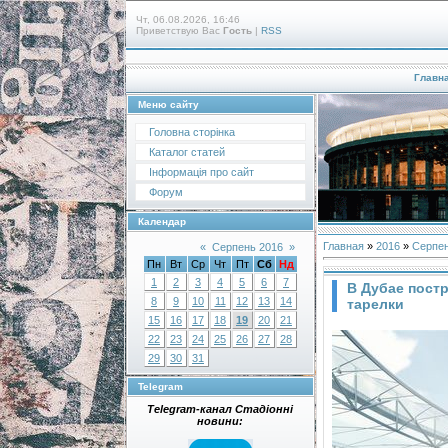
Чт, 06.08.2026, 16:46
Приветствую Вас
Гость
|
RSS
Главн
Меню сайту
Головна сторінка
Каталог статей
Інформація про сайт
Форум
Календар
Главная
»
2016
»
Серпе
«
Серпень 2016
»
Пн
Вт
Ср
Чт
Пт
Сб
Нд
1
2
3
4
5
6
7
В Дубае пост
8
9
10
11
12
13
14
тарелки
15
16
17
18
19
20
21
22
23
24
25
26
27
28
29
30
31
Telegram
Telegram-канал Стадіонні
новини: