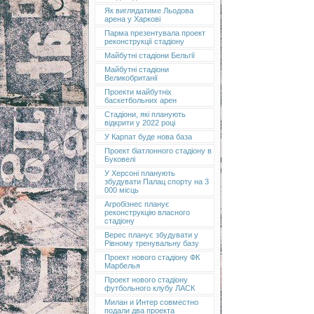
Як виглядатиме Льодова
арена у Харкові
Парма презентувала проект
реконструкції стадіону
Майбутні стадіони Бельгії
Майбутні стадіони
Великобританії
Проекти майбутніх
баскетбольних арен
Стадіони, які планують
відкрити у 2022 році
У Карпат буде нова база
Проект біатлонного стадіону в
Буковелі
У Херсоні планують
збудувати Палац спорту на 3
000 місць
Агробізнес планує
реконструкцію власного
стадіону
Верес планує збудувати у
Рівному тренувальну базу
Проект нового стадіону ФК
Марбелья
Проект нового стадіону
футбольного клубу ЛАСК
Милан и Интер совместно
подали два проекта