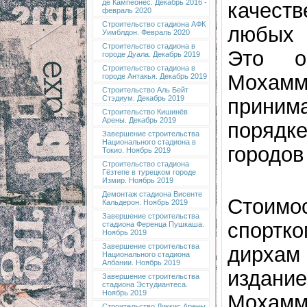
де Кампеонес. Декабрь 2016 -
качеств
февраль 2020
Строительство стадиона АФК
любых 
Уимблдон. Февраль 2020
Строительство стадиона в
Это о
городе Дуала. Декабрь 2019
Строительство стадиона в
Мохамм
городе Антакья. Декабрь 2019
Строительство Аль Бейт
Стэдиум. Декабрь 2019
приним
Строительство Кишинёв
Арены. Декабрь 2019
порядк
Завершение строительства
Национального стадиона в
городов
Токио. Ноябрь 2019
Строительство стадиона
Гёзтепе в турецком городе
Измир. Ноябрь 2019
Демонтаж стадиона Висенте
Стоимо
Кальдерон. Ноябрь 2019
Завершение строительства
спортк
стадиона Ференца Пушкаша.
Ноябрь 2019
Завершение строительства
дирха
Национального стадиона
Албании. Ноябрь 2019
издание
Завершение строительства
стадиона Эстудиантеса.
Ноябрь 2019
Мохамм
Строительство Диккис Арены