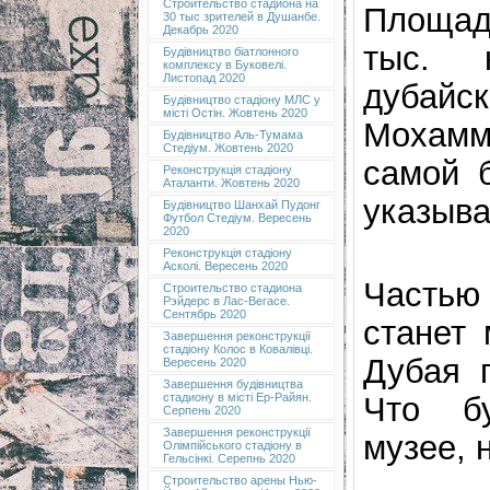
Строительство стадиона на
Площад
30 тыс зрителей в Душанбе.
Декабрь 2020
тыс. 
Будівництво біатлонного
комплексу в Буковелі.
Листопад 2020
дуба
Будівництво стадіону МЛС у
місті Остін. Жовтень 2020
Мохамм
Будівництво Аль-Тумама
Стедіум. Жовтень 2020
самой 
Реконструкція стадіону
Аталанти. Жовтень 2020
указыва
Будівництво Шанхай Пудонг
Футбол Стедіум. Вересень
2020
Реконструкція стадіону
Асколі. Вересень 2020
Частью
Строительство стадиона
Рэйдерс в Лас-Вегасе.
Сентябрь 2020
станет 
Завершення реконструкції
стадіону Колос в Ковалівці.
Дубая 
Вересень 2020
Завершення будівництва
Что бу
стадиону в місті Ер-Райян.
Серпень 2020
Завершення реконструкції
музее, 
Олімпійського стадіону в
Гельсінкі. Серепнь 2020
Строительство арены Нью-