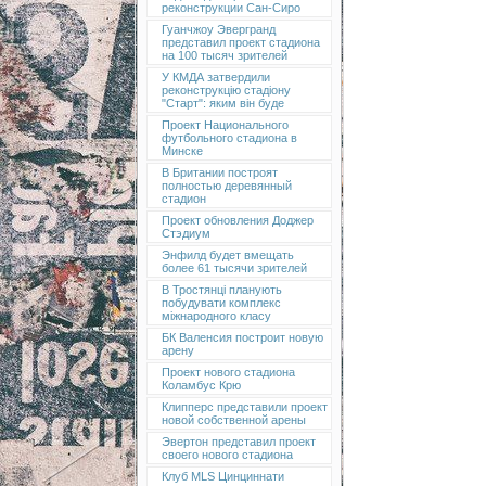
реконструкции Сан-Сиро
Гуанчжоу Эвергранд
представил проект стадиона
на 100 тысяч зрителей
У КМДА затвердили
реконструкцію стадіону
"Старт": яким він буде
Проект Национального
футбольного стадиона в
Минске
В Британии построят
полностью деревянный
стадион
Проект обновления Доджер
Стэдиум
Энфилд будет вмещать
более 61 тысячи зрителей
В Тростянці планують
побудувати комплекс
міжнародного класу
БК Валенсия построит новую
арену
Проект нового стадиона
Коламбус Крю
Клипперс представили проект
новой собственной арены
Эвертон представил проект
своего нового стадиона
Клуб MLS Цинциннати