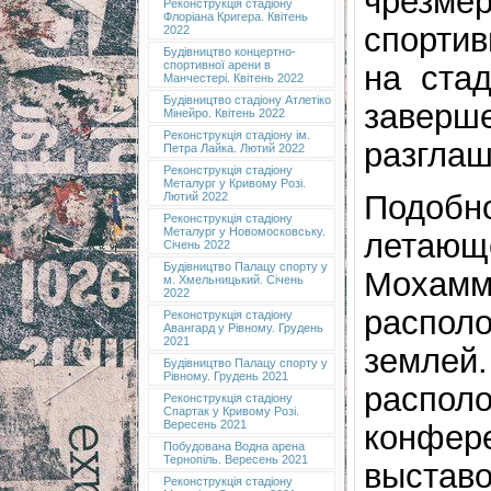
чрезме
Реконструкція стадіону
Флоріана Кригера. Квітень
спорти
2022
Будівництво концертно-
спортивної арени в
на стад
Манчестері. Квітень 2022
Будівництво стадіону Атлетіко
заве
Мінейро. Квітень 2022
Реконструкція стадіону ім.
разглаш
Петра Лайка. Лютий 2022
Реконструкція стадіону
Металург у Кривому Розі.
Подоб
Лютий 2022
Реконструкція стадіону
Металург у Новомосковську.
летаю
Січень 2022
Будівництво Палацу спорту у
Мохамм
м. Хмельницький. Січень
2022
распо
Реконструкція стадіону
Авангард у Рівному. Грудень
2021
земле
Будівництво Палацу спорту у
Рівному. Грудень 2021
распол
Реконструкція стадіону
Спартак у Кривому Розі.
Вересень 2021
конфер
Побудована Водна арена
Тернопіль. Вересень 2021
выставо
Реконструкція стадіону