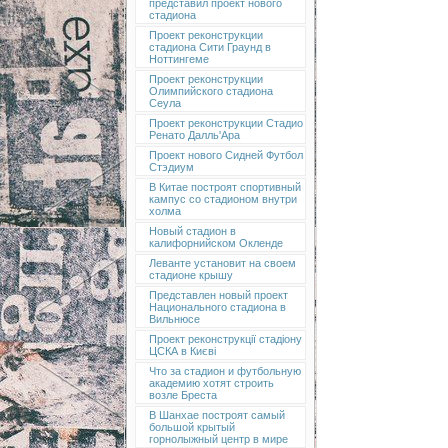
представил проект нового
стадиона
Проект реконструкции
стадиона Сити Граунд в
Ноттингеме
Проект реконструкции
Олимпийского стадиона
Сеула
Проект реконструкции Стадио
Ренато Далль'Ара
Проект нового Сидней Футбол
Стэдиум
В Китае построят спортивный
кампус со стадионом внутри
холма
Новый стадион в
калифорнийском Окленде
Леванте установит на своем
стадионе крышу
Представлен новый проект
Национального стадиона в
Вильнюсе
Проект реконструкції стадіону
ЦСКА в Києві
Что за стадион и футбольную
академию хотят строить
возле Бреста
В Шанхае построят самый
большой крытый
горнолыжный центр в мире