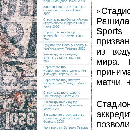
Йорк Айлендерс. Июль 2020
Завершение строительства
«Стад
стадиона в Батуми. Июль
2020
Рашида
Строительство Олимпийского
спортивного центра в Сиане.
Июнь 2020
Sports
Строительство Катар
Фаундейшн Стэдиум. Июнь
призван
2020
Будівництво Палацу спорту в
из вед
Кам'янському. Травень 2020
Реконструкція стадіону
Юність у Львові. Травень
мира. 
2020
Строительство
приним
Национального стадиона Кот-
д’Ивуара. Апрель 2020
матчи, 
Строительство Джакарта
Интернэшнл Стэдиум. Март
2020
Строительство стадиона
Брентфорда. Март 2020
Стади
Реконструкция Доджер
Стэдиум в Лос-Анджелесе.
Март 2020
аккре
Завершение строительства
стадиона в Джохор-Бару.
позвол
Февраль 2020
Как строился Эстадио Тьерра