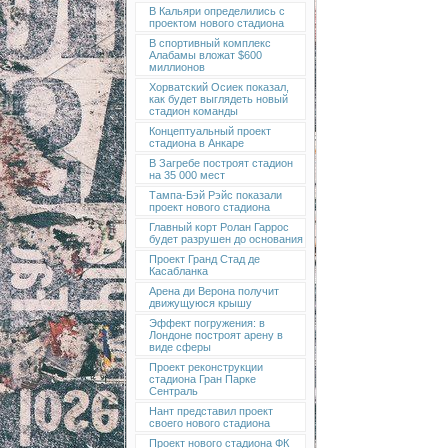
В Кальяри определились с
проектом нового стадиона
В спортивный комплекс
Алабамы вложат $600
миллионов
Хорватский Осиек показал,
как будет выглядеть новый
стадион команды
Концептуальный проект
стадиона в Анкаре
В Загребе построят стадион
на 35 000 мест
Тампа-Бэй Рэйс показали
проект нового стадиона
Главный корт Ролан Гаррос
будет разрушен до основания
Проект Гранд Стад де
Касабланка
Арена ди Верона получит
движущуюся крышу
Эффект погружения: в
Лондоне построят арену в
виде сферы
Проект реконструкции
стадиона Гран Парке
Сентраль
Нант представил проект
своего нового стадиона
Проект нового стадиона ФК