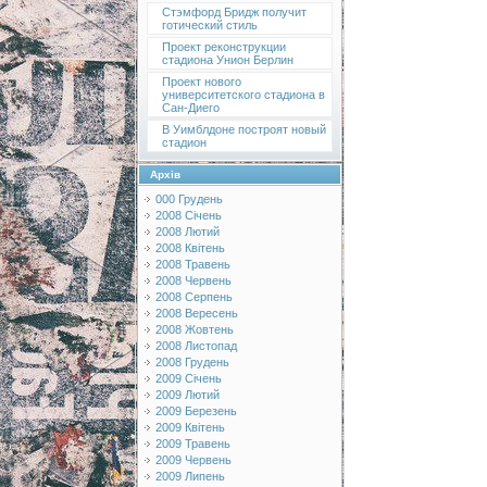
Стэмфорд Бридж получит
готический стиль
Проект реконструкции
стадиона Унион Берлин
Проект нового
университетского стадиона в
Сан-Диего
В Уимблдоне построят новый
стадион
Архів
000 Грудень
2008 Січень
2008 Лютий
2008 Квітень
2008 Травень
2008 Червень
2008 Серпень
2008 Вересень
2008 Жовтень
2008 Листопад
2008 Грудень
2009 Січень
2009 Лютий
2009 Березень
2009 Квітень
2009 Травень
2009 Червень
2009 Липень