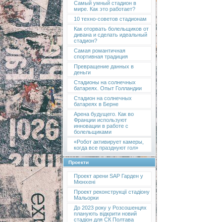
Самый умный стадион в
мире. Как это работает?
10 техно-советов стадионам
Как оторвать болельщиков от
дивана и сделать идеальный
стадион?
Самая романтичная
спортивная традиция
Превращение данных в
деньги
Стадионы на солнечных
батареях. Опыт Голландии
Стадион на солнечных
батареях в Берне
Арена будущего. Как во
Франции используют
инновации в работе с
болельщиками
«Робот активирует камеры,
когда все празднуют гол»
Проекти
Проект арени SAP Гарден у
Мюнхені
Проект реконструкції стадіону
Мальорки
До 2023 року у Розсошенцях
планують відкрити новий
стадіон для СК Полтава