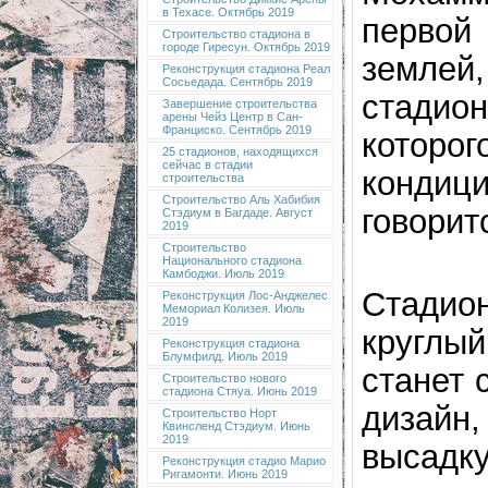
в Техасе. Октябрь 2019
первой
Строительство стадиона в
городе Гиресун. Октябрь 2019
землей
Реконструкция стадиона Реал
Сосьедада. Сентябрь 2019
стади
Завершение строительства
арены Чейз Центр в Сан-
Франциско. Сентябрь 2019
котор
25 стадионов, находящихся
сейчас в стадии
конди
строительства
Строительство Аль Хабибия
говорит
Стэдиум в Багдаде. Август
2019
Строительство
Национального стадиона
Камбоджи. Июль 2019
Стадио
Реконструкция Лос-Анджелес
Мемориал Колизея. Июль
2019
круглы
Реконструкция стадиона
Блумфилд. Июль 2019
станет
Строительство нового
стадиона Стяуа. Июнь 2019
дизай
Строительство Норт
Квинсленд Стэдиум. Июнь
2019
высадк
Реконструкция стадио Марио
Ригамонти. Июнь 2019