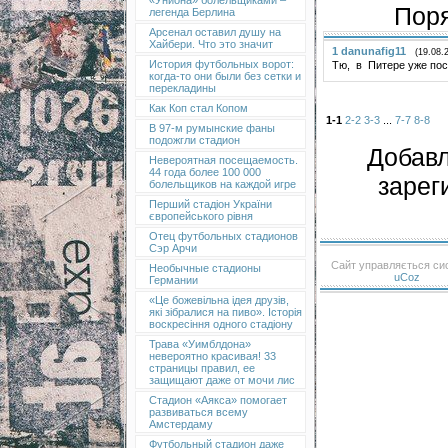
«Униона» болельщиками –
Поря
легенда Берлина
Арсенал оставил душу на
Хайбери. Что это значит
1
danunafig11
(19.08.
История футбольных ворот:
Тю, в Питере уже пос
когда-то они были без сетки и
перекладины
Как Коп стал Копом
1-1
2-2
3-3
...
7-7
8-8
В 97-м румынские фаны
подожгли стадион
Добавл
Невероятная посещаемость.
44 года более 100 000
зарег
болельщиков на каждой игре
Перший стадіон України
європейського рівня
Отец футбольных стадионов
Сэр Арчи
Сайт управляється с
Необычные стадионы
uCoz
Германии
«Це божевільна ідея друзів,
які зібралися на пиво». Історія
воскресіння одного стадіону
Трава «Уимблдона»
невероятно красивая! 33
страницы правил, ее
защищают даже от мочи лис
Стадион «Аякса» помогает
развиваться всему
Амстердаму
Футбольный стадион даже