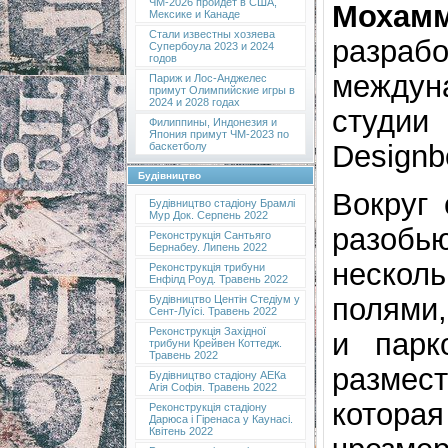
ЧМ-2026 пройдет в США,
Моха
Мексике и Канаде
Стали известны хозяева
разра
Супербоула 2023 и 2024
годов
междун
Париж и Лос-Анджелес
примут Олимпийские игры в
2024 и 2028 годах
студии
Филиппины, Индонезия и
Япония примут ЧМ-2023 по
Designb
баскетболу
Будівництво
Вокруг 
Будівництво стадіону Брамлі
Мур Док. Серпень 2022
разобь
Реконструкція Сантьяго
Бернабеу. Липень 2022
неско
Реконструкція трибуни
Енфілд Роуд. Травень 2022
полями,
Будівництво Центін Стедіум у
Сент-Луїсі. Травень 2022
Реконструкція Західної
и парк
трибуни Крейвен Коттедж.
Травень 2022
размес
Будівництво стадіону АЕКа
Агія Софія. Травень 2022
котор
Реконструкція стадіону
Дарюса і Гіренаса у Каунасі.
Квітень 2022