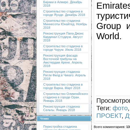
Бараки в Алжире. Декабрь
Emirat
2018
Строительство стадиона в
туристи
городе Яунде. Декабрь 2018
Строительство стадиона
Group 
Миннесоты Юнайтед. Ноябрь
2018
World.
Реконструкция Папа Джонс
Кардинал Стэдиум. Август
2018
Строительство стадиона в
городе Чорум. Июль 2018
Реконструкция фасада
Восточной трибуны на
Амстердам Арене. Апрель
2018
Реконструкция стадиона
Ригли Филд в Чикаго. Апрель
2018
Строительство стадиона в
городе Варна. Март 2018
Строительство Олимпийского
стадиона в городе Оран.
Просмотро
Январь 2018
Теги
:
фото
Реконструкция стадиона
Сельты. Январь 2018
ПРОЕКТ
,
Д
Чтиво
Перестройка стадиона
Всего комментариев
:
13