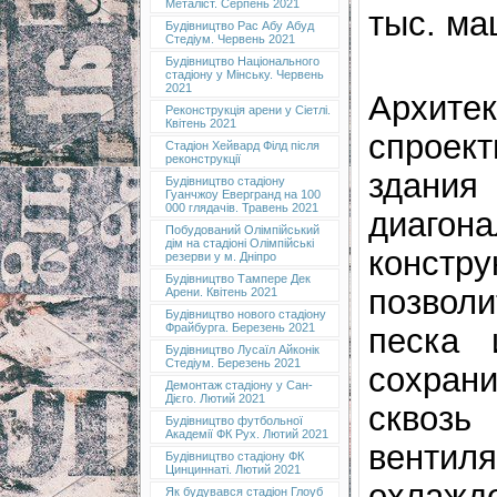
Металіст. Серпень 2021
тыс. ма
Будівництво Рас Абу Абуд
Стедіум. Червень 2021
Будівництво Національного
стадіону у Мінську. Червень
2021
Архите
Реконструкція арени у Сіетлі.
Квітень 2021
спроек
Стадіон Хейвард Філд після
реконструкції
здания
Будівництво стадіону
Гуанчжоу Евергранд на 100
000 глядачів. Травень 2021
диагона
Побудований Олімпійський
дім на стадіоні Олімпійські
констр
резерви у м. Дніпро
Будівництво Тампере Дек
позвол
Арени. Квітень 2021
Будівництво нового стадіону
Фрайбурга. Березень 2021
песка 
Будівництво Лусаїл Айконік
Стедіум. Березень 2021
сохрани
Демонтаж стадіону у Сан-
Дієго. Лютий 2021
скво
Будівництво футбольної
Академії ФК Рух. Лютий 2021
венти
Будівництво стадіону ФК
Цинциннаті. Лютий 2021
охлажд
Як будувався стадіон Глоуб