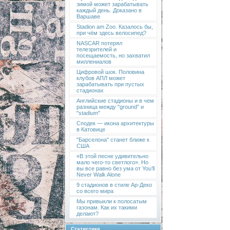
зимой может зарабатывать
каждый день. Доказано в
Варшаве
Stadion am Zoo. Казалось бы,
при чём здесь велосипед?
NASCAR потерял
телезрителей и
посещаемость, но захватил
миллениалов
Цифровой шок. Половина
клубов АПЛ может
зарабатывать при пустых
стадионах
Английские стадионы и в чем
разница между "ground" и
"stadium"
Сподек — икона архитектуры
в Катовице
"Барселона" станет ближе к
США
«В этой песне удивительно
мало чего-то светлого». Но
вы все равно без ума от You’ll
Never Walk Alone
9 стадионов в стиле Ар-Деко
со всего мира
Мы привыкли к полосатым
газонам. Как их такими
делают?
Статистика