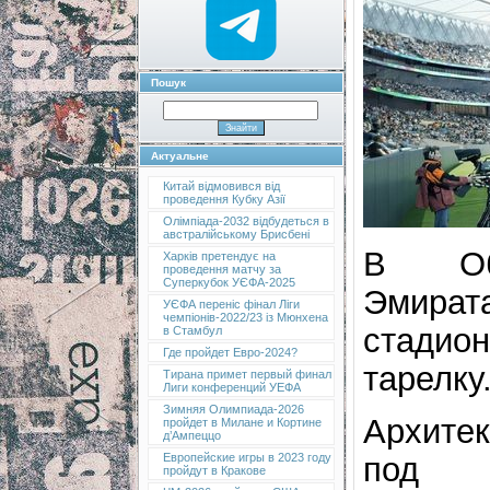
Пошук
Актуальне
Китай відмовився від
проведення Кубку Азії
Олімпіада-2032 відбудеться в
австралійському Брисбені
В Объ
Харків претендує на
проведення матчу за
Суперкубок УЄФА-2025
Эмират
УЄФА переніс фінал Ліги
чемпіонів-2022/23 із Мюнхена
стадио
в Стамбул
Где пройдет Евро-2024?
тарелку
Тирана примет первый финал
Лиги конференций УЕФА
Зимняя Олимпиада-2026
Архитек
пройдет в Милане и Кортине
д’Ампеццо
под 
Европейские игры в 2023 году
пройдут в Кракове