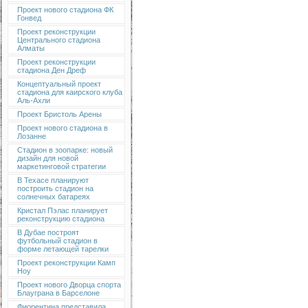
Проект нового стадиона ФК
Гонвед
Проект реконструкции
Центрального стадиона
Алматы
Проект реконструкции
стадиона Ден Дреф
Концептуальный проект
стадиона для каирского клуба
Аль-Ахли
Проект Бристоль Арены
Проект нового стадиона в
Лозанне
Стадион в зоопарке: новый
дизайн для новой
маркетинговой стратегии
В Техасе планируют
построить стадион на
солнечных батареях
Кристал Пэлас планирует
реконструкцию стадиона
В Дубае построят
футбольный стадион в
форме летающей тарелки
Проект реконструкции Камп
Ноу
Проект нового Дворца спорта
Блауграна в Барселоне
Фиорентина представила