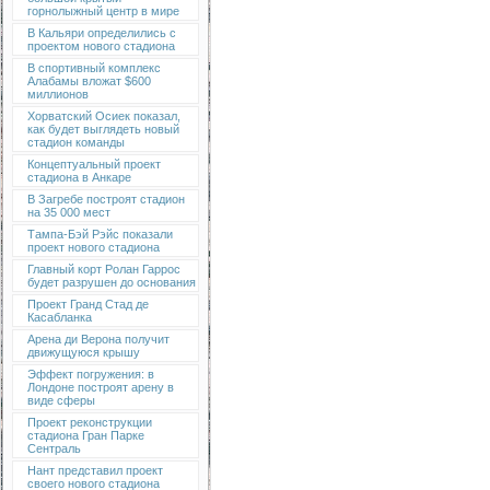
горнолыжный центр в мире
В Кальяри определились с
проектом нового стадиона
В спортивный комплекс
Алабамы вложат $600
миллионов
Хорватский Осиек показал,
как будет выглядеть новый
стадион команды
Концептуальный проект
стадиона в Анкаре
В Загребе построят стадион
на 35 000 мест
Тампа-Бэй Рэйс показали
проект нового стадиона
Главный корт Ролан Гаррос
будет разрушен до основания
Проект Гранд Стад де
Касабланка
Арена ди Верона получит
движущуюся крышу
Эффект погружения: в
Лондоне построят арену в
виде сферы
Проект реконструкции
стадиона Гран Парке
Сентраль
Нант представил проект
своего нового стадиона