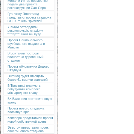
Милан и Интер совместно
подали два проекта
реконструкции Сан-Сиро
Гуанчжоу Эвергранд
представил проект стадиона
на 100 тысяч зрителей
У КМДА затвердили
реконструкцію стадіону
"Старт": яким він буде
Проект Национального
футбольного стадиона в
Минске
В Британии построят
полностью деревянный
стадион
Проект обновления Доджер
Стэдиум
Энфилд будет вмещать
более 61 тысячи зрителей
В Тростянці планують
побудувати комплекс
міжнародного класу
БК Валенсия построит новую
арену
Проект нового стадиона
Коламбус Крю
Клипперс представили проект
новой собственной арены
Эвертон представил проект
своего нового стадиона