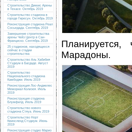
Строительство Диккис Арены
в Техасе. Октябрь 2019
Строительство стадиона в
городе Гиресун. Октябрь 2019
Реконструкция стадиона Реал
Сосьедада. Сентябрь 2019
Завершение строительства
арены Чейз Центр в Сан-
Планируется,
Франциско. Сентябрь 2019
25 стадионов, находящихся
сейчас в стадии
Марадоны.
строительства
Строительство Аль Хабибия
Стэдиум в Багдаде. Август
2019
Строительство
Национального стадиона
Камбоджи. Июль 2019
Реконструкция Лос-Анджелес
Мемориал Колизея. Июль
2019
Реконструкция стадиона
Блумфилд. Июль 2019
Строительство нового
стадиона Стяуа. Июнь 2019
Строительство Норт
Квинсленд Стэдиум. Июнь
2019
Реконструкция стадио Марио