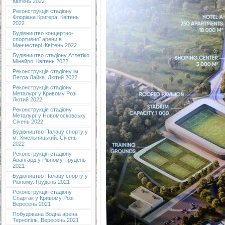
Квітень 2022
Реконструкція стадіону
Флоріана Кригера. Квітень
2022
Будівництво концертно-
спортивної арени в
Манчестері. Квітень 2022
Будівництво стадіону Атлетіко
Мінейро. Квітень 2022
Реконструкція стадіону ім.
Петра Лайка. Лютий 2022
Реконструкція стадіону
Металург у Кривому Розі.
Лютий 2022
Реконструкція стадіону
Металург у Новомосковську.
Січень 2022
Будівництво Палацу спорту у
м. Хмельницький. Січень
2022
Реконструкція стадіону
Авангард у Рівному. Грудень
2021
Будівництво Палацу спорту у
Рівному. Грудень 2021
Реконструкція стадіону
Спартак у Кривому Розі.
Вересень 2021
Побудована Водна арена
Тернопіль. Вересень 2021