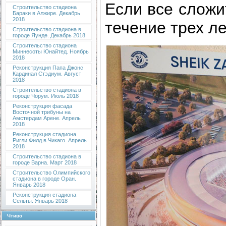
Если все сложи
Строительство стадиона
Бараки в Алжире. Декабрь
2018
течение трех ле
Строительство стадиона в
городе Яунде. Декабрь 2018
Строительство стадиона
Миннесоты Юнайтед. Ноябрь
2018
Реконструкция Папа Джонс
Кардинал Стэдиум. Август
2018
Строительство стадиона в
городе Чорум. Июль 2018
Реконструкция фасада
Восточной трибуны на
Амстердам Арене. Апрель
2018
Реконструкция стадиона
Ригли Филд в Чикаго. Апрель
2018
Строительство стадиона в
городе Варна. Март 2018
Строительство Олимпийского
стадиона в городе Оран.
Январь 2018
Реконструкция стадиона
Сельты. Январь 2018
Чтиво