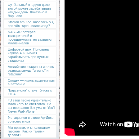
Футбольный стадион даже
зимой может зарабатывать
каждый день. Доказано в
Варшаве
Stadion am Zoo. Казалось бы,
при чём здесь велосипед?
NASCAR потерял
телезрителей и
посещаемость, но захватил
миллениалов
Цифровой шок. Половина
клубов АПЛ может
зарабатывать при пустых
стадионах
Английские стадионы и в чем
разница между "ground" и
"stadium"
Сподек — икона архитектуры
в Катовице
"Барселона" станет ближе к
США
«В этой песне удивительно
мало чего-то светлого». Но
вы все равно без ума от You’ll
Never Walk Alone
9 стадионов в стиле Ар-Деко
со всего мира
Мы привыкли к полосатым
газонам. Как их такими
делают?