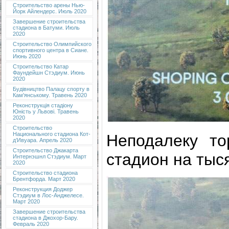
Строительство арены Нью-
Йорк Айлендерс. Июль 2020
Завершение строительства
стадиона в Батуми. Июль
2020
Строительство Олимпийского
спортивного центра в Сиане.
Июнь 2020
Строительство Катар
Фаундейшн Стэдиум. Июнь
2020
Будівництво Палацу спорту в
Кам'янському. Травень 2020
Реконструкція стадіону
Юність у Львові. Травень
2020
Строительство
Национального стадиона Кот-
Неподалеку то
д’Ивуара. Апрель 2020
Строительство Джакарта
стадион на тыс
Интернэшнл Стэдиум. Март
2020
Строительство стадиона
Брентфорда. Март 2020
Реконструкция Доджер
Стэдиум в Лос-Анджелесе.
Март 2020
Завершение строительства
стадиона в Джохор-Бару.
Февраль 2020