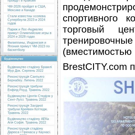
пройдут в Кракове
продемонстриро
ЧМ-2026 пройдет в США,
Мексике и Канаде
спортивного к
Стали известны хозяева
Супербоула 2023 и 2024
годов
торговый цен
Париж и Лос-Анджелес
примут Олимпийские игры в
2024 и 2028 годах
тренировочные
Филиппины, Индонезия и
Япония примут ЧМ-2023 по
(вместимостью 1
баскетболу
Будівництво
BrestCITY.com п
Будівництво стадіону Брамлі
Мур Док. Серпень 2022
Реконструкція Сантьяго
Бернабеу. Липень 2022
Реконструкція трибуни
Енфілд Роуд. Травень 2022
Будівництво Центін Стедіум у
Сент-Луїсі. Травень 2022
Реконструкція Західної
трибуни Крейвен Коттедж.
Травень 2022
Будівництво стадіону АЕКа
Агія Софія. Травень 2022
Реконструкція стадіону
Дарюса і Гіренаса у Каунасі.