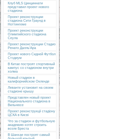
Клуб MLS Цинциннати
представил проект нового
стадиона
Проект реконструкции
стадиона Сити Граунд в
Ноттингеме
Проект реконструкции
Олимпийского стадиона
Сеула
Проект реконструкции Стадио
Ренато Далль'Ара
Проект нового Сидней Футбол
Стэдиум
В Китае построят спортивный
кампус со стадионом внутри
холма
Новый стадион в
калифорнийском Окленде
Леванте установит на своем
стадионе крышу
Представлен новый проект
Национального стадиона в
Вильнюсе
Проект реконструкції стадіону
ЦСКА в Києві
Что за стадион и футбольную
академию хотят строить
возле Бреста
В Шанхае построят самый
большой крытый