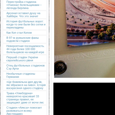
Перестройка стадиона
«Униона» болельщиками –
легенда Берлина
Арсенал оставил душу на
Хайбери. Что это значит
История футбольных ворот:
когда-то они были без сетки и
перекладины
Как Коп стал Копом
В 97-м румынские фаны
подожгли стадион
Невероятная посещаемость.
44 года более 100 000
болельщиков на каждой игре
Перший стадіон України
європейського рівня
Отец футбольных стадионов
Сэр Арчи
Необычные стадионы
Германии
«Це божевільна ідея друзів,
які зібралися на пиво». Історія
воскресіння одного стадіону
Трава «Уимблдона»
невероятно красивая! 33
страницы правил, ее
защищают даже от мочи лис
Стадион «Аякса» помогает
развиваться всему
Амстердаму