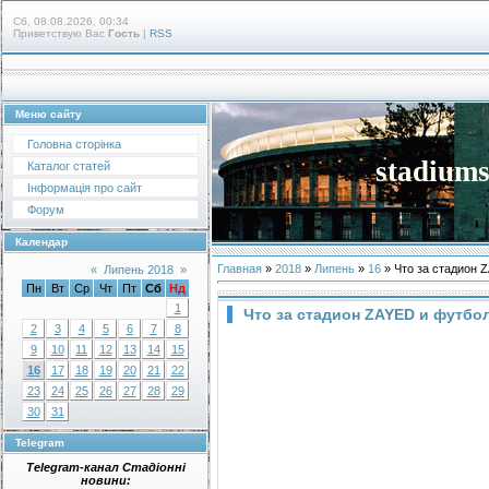
Сб, 08.08.2026, 00:34
Приветствую Вас
Гость
|
RSS
Меню сайту
Головна сторінка
stadiums
Каталог статей
Інформація про сайт
Форум
Календар
Главная
»
2018
»
Липень
»
16
» Что за стадион 
«
Липень 2018
»
Пн
Вт
Ср
Чт
Пт
Сб
Нд
1
Что за стадион ZAYED и футбо
2
3
4
5
6
7
8
9
10
11
12
13
14
15
16
17
18
19
20
21
22
23
24
25
26
27
28
29
30
31
Telegram
Telegram-канал Стадіонні
новини: