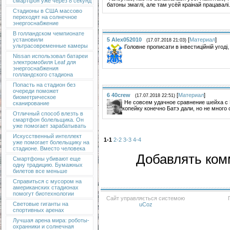
смартфон уже через 8 секунд
батоны змаглі, але там усёй краінай працавалі.
Стадионы в США массово
переходят на солнечное
энергоснабжение
В голландском чемпионате
5
Alex052010
[
Материал
]
установили
(17.07.2018 21:03)
ультрасовременные камеры
Головне прописати в інвестиційній угоді,
Nissan использовал батареи
электромобиля Leaf для
энергоснабжения
голландского стадиона
Попасть на стадион без
очереди поможет
6
40crew
[
Материал
]
(17.07.2018 22:51)
биометрическое
Не совсем удачное сравнение шейха с Р
сканирование
копейку конечно Батэ дали, но не много
Отличный способ влезть в
смартфон болельщика. Он
уже помогает зарабатывать
Искусственный интеллект
1-1
2-2
3-3
4-4
уже помогает болельщику на
стадионе. Вместо человека
Добавлять ком
Смартфоны убивают еще
одну традицию. Бумажных
билетов все меньше
Справиться с мусором на
американских стадионах
помогут биотехнологии
Сайт управляється системою
Световые гиганты на
uCoz
спортивных аренах
Лучшая арена мира: роботы-
охранники и солнечная