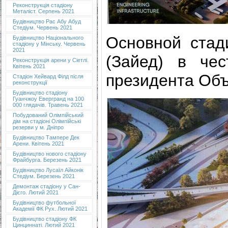
Реконструкція стадіону
Металіст. Серпень 2021
Будівництво Рас Абу Абуд
Стедіум. Червень 2021
Основной стад
Будівництво Національного
стадіону у Мінську. Червень
2021
(Зайед) в че
Реконструкція арени у Сіетлі.
Квітень 2021
президента Об
Стадіон Хейвард Філд після
реконструкції
Будівництво стадіону
Гуанчжоу Евергранд на 100
000 глядачів. Травень 2021
Побудований Олімпійський
дім на стадіоні Олімпійські
резерви у м. Дніпро
Будівництво Тампере Дек
Арени. Квітень 2021
Будівництво нового стадіону
Фрайбурга. Березень 2021
Будівництво Лусаїл Айконік
Стедіум. Березень 2021
Демонтаж стадіону у Сан-
Дієго. Лютий 2021
Будівництво футбольної
Академії ФК Рух. Лютий 2021
Будівництво стадіону ФК
Цинциннаті. Лютий 2021