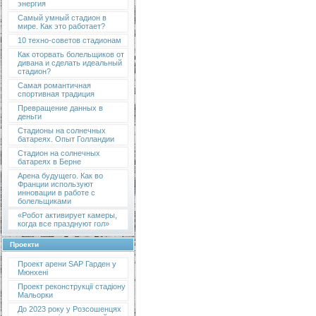
энергия
Самый умный стадион в
мире. Как это работает?
10 техно-советов стадионам
Как оторвать болельщиков от
дивана и сделать идеальный
стадион?
Самая романтичная
спортивная традиция
Превращение данных в
деньги
Стадионы на солнечных
батареях. Опыт Голландии
Стадион на солнечных
батареях в Берне
Арена будущего. Как во
Франции используют
инновации в работе с
болельщиками
«Робот активирует камеры,
когда все празднуют гол»
Проекти
Проект арени SAP Гарден у
Мюнхені
Проект реконструкції стадіону
Мальорки
До 2023 року у Розсошенцях