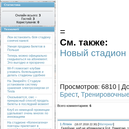
Статистика
Онлайн всього:
3
Гостей:
3
Користувачів:
0
=
Технології
Ліон встановить біля стадіону
См. также:
сонячні панелі
Умная продажа билетов в
Новый стадион 
Польше
Теперь можно официально
скидываться на абонемент.
Это выгодно и прозрачно
Wi-Fi помогает клубам
узнавать болельщиков и
делать стадионы удобнее
На Эмирейтс Стэдиум
установили систему
Просмотров
: 6810 |
Д
хранения электроэнергии от
Tesla
Брест
,
Тренировочные
Оказывается, смс –
прекрасный способ продать
билеты в последний момент
Всего комментариев
:
6
Клуб из немецкой провинции
уделывает очень многих по
инновациям
На стадионе «Копенгагена»
1
Літвін
[
Материал
]
(16.07.2018 22:30)
повторы прилетают в
Галоўнае, каб не абламалася ўсё. Памятаю, т