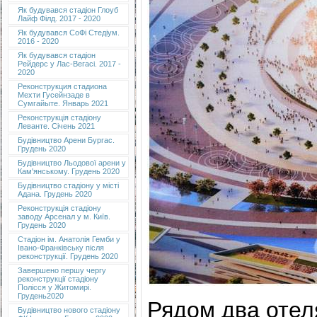
Як будувався стадіон Глоуб
Лайф Філд. 2017 - 2020
Як будувався СоФі Стедіум.
2016 - 2020
Як будувався стадіон
Рейдерс у Лас-Вегасі. 2017 -
2020
Реконструкция стадиона
Мехти Гусейнзаде в
Сумгайыте. Январь 2021
Реконструкція стадіону
Леванте. Січень 2021
Будівництво Арени Бургас.
Грудень 2020
Будівництво Льодової арени у
Кам'янському. Грудень 2020
Будівництво стадіону у місті
Адана. Грудень 2020
Реконструкція стадіону
заводу Арсенал у м. Київ.
Грудень 2020
Cтадіон ім. Анатолія Гемби у
Івано-Франківську після
реконструкції. Грудень 2020
Завершено першу чергу
реконструкції стадіону
Полісся у Житомирі.
Грудень2020
Рядом два отел
Будівництво нового стадіону