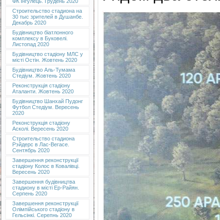
ФК Інгулець. Грудень 2020
Строительство стадиона на
30 тыс зрителей в Душанбе.
Декабрь 2020
Будівництво біатлонного
комплексу в Буковелі.
Листопад 2020
Будівництво стадіону МЛС у
місті Остін. Жовтень 2020
Будівництво Аль-Тумама
Стедіум. Жовтень 2020
Реконструкція стадіону
Аталанти. Жовтень 2020
Будівництво Шанхай Пудонг
Футбол Стедіум. Вересень
2020
Реконструкція стадіону
Асколі. Вересень 2020
Строительство стадиона
Рэйдерс в Лас-Вегасе.
Сентябрь 2020
Завершення реконструкції
стадіону Колос в Ковалівці.
Вересень 2020
Завершення будівництва
стадиону в місті Ер-Райян.
Серпень 2020
Завершення реконструкції
Олімпійського стадіону в
Гельсінкі. Серепнь 2020