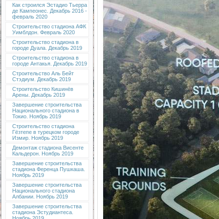
Как строился Эстадио Тьерра
де Кампеонес. Декабрь 2016 -
февраль 2020
Строительство стадиона АФК
Уимблдон. Февраль 2020
Строительство стадиона в
городе Дуала. Декабрь 2019
Строительство стадиона в
городе Антакья. Декабрь 2019
Строительство Аль Бейт
Стэдиум. Декабрь 2019
Строительство Кишинёв
Арены. Декабрь 2019
Завершение строительства
Национального стадиона в
Токио. Ноябрь 2019
Строительство стадиона
Гёзтепе в турецком городе
Измир. Ноябрь 2019
Демонтаж стадиона Висенте
Кальдерон. Ноябрь 2019
Завершение строительства
стадиона Ференца Пушкаша.
Ноябрь 2019
Завершение строительства
Национального стадиона
Албании. Ноябрь 2019
Завершение строительства
стадиона Эстудиантеса.
Ноябрь 2019