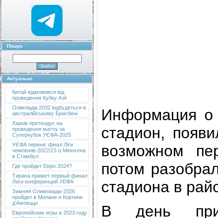
Пошук
Актуальне
Китай відмовився від
проведення Кубку Азії
Олімпіада-2032 відбудеться в
Информация о 
австралійському Брисбені
Харків претендує на
стадион, появи
проведення матчу за
Суперкубок УЄФА-2025
УЄФА переніс фінал Ліги
возможном пер
чемпіонів-2022/23 із Мюнхена
в Стамбул
потом разобра
Где пройдет Евро-2024?
Тирана примет первый финал
стадиона в рай
Лиги конференций УЕФА
Зимняя Олимпиада-2026
пройдет в Милане и Кортине
д’Ампеццо
В день при
Европейские игры в 2023 году