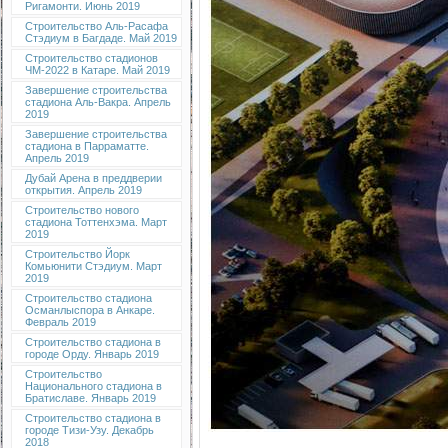
Ригамонти. Июнь 2019
Строительство Аль-Расафа
Стэдиум в Багдаде. Май 2019
Строительство стадионов
ЧМ-2022 в Катаре. Май 2019
Завершение строительства
стадиона Аль-Вакра. Апрель
2019
Завершение строительства
стадиона в Парраматте.
Апрель 2019
Дубай Арена в преддверии
открытия. Апрель 2019
Строительство нового
стадиона Тоттенхэма. Март
2019
Строительство Йорк
Комьюнити Стэдиум. Март
2019
Строительство стадиона
Османлыспора в Анкаре.
Февраль 2019
Строительство стадиона в
городе Орду. Январь 2019
Строительство
Национального стадиона в
Братиславе. Январь 2019
Строительство стадиона в
городе Тизи-Узу. Декабрь
2018