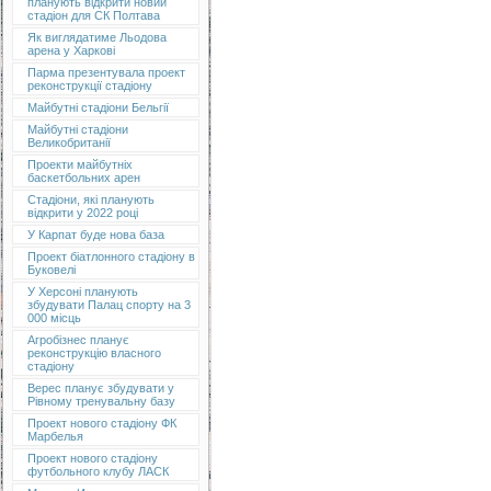
планують відкрити новий
стадіон для СК Полтава
Як виглядатиме Льодова
арена у Харкові
Парма презентувала проект
реконструкції стадіону
Майбутні стадіони Бельгії
Майбутні стадіони
Великобританії
Проекти майбутніх
баскетбольних арен
Стадіони, які планують
відкрити у 2022 році
У Карпат буде нова база
Проект біатлонного стадіону в
Буковелі
У Херсоні планують
збудувати Палац спорту на 3
000 місць
Агробізнес планує
реконструкцію власного
стадіону
Верес планує збудувати у
Рівному тренувальну базу
Проект нового стадіону ФК
Марбелья
Проект нового стадіону
футбольного клубу ЛАСК