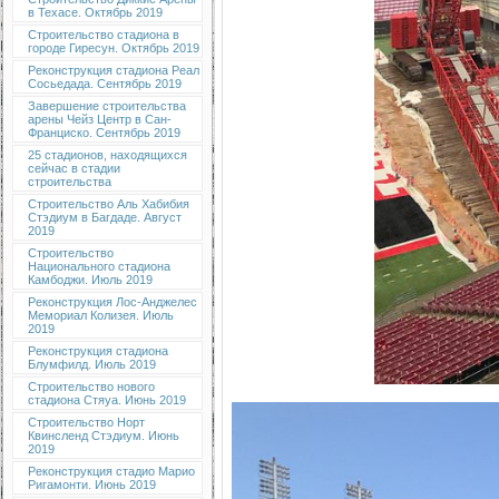
в Техасе. Октябрь 2019
Строительство стадиона в
городе Гиресун. Октябрь 2019
Реконструкция стадиона Реал
Сосьедада. Сентябрь 2019
Завершение строительства
арены Чейз Центр в Сан-
Франциско. Сентябрь 2019
25 стадионов, находящихся
сейчас в стадии
строительства
Строительство Аль Хабибия
Стэдиум в Багдаде. Август
2019
Строительство
Национального стадиона
Камбоджи. Июль 2019
Реконструкция Лос-Анджелес
Мемориал Колизея. Июль
2019
Реконструкция стадиона
Блумфилд. Июль 2019
Строительство нового
стадиона Стяуа. Июнь 2019
Строительство Норт
Квинсленд Стэдиум. Июнь
2019
Реконструкция стадио Марио
Ригамонти. Июнь 2019