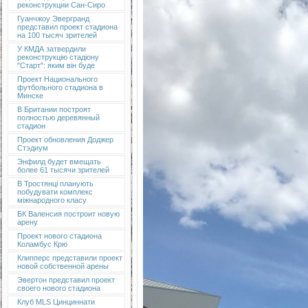
реконструкции Сан-Сиро
Гуанчжоу Эвергранд
представил проект стадиона
на 100 тысяч зрителей
У КМДА затвердили
реконструкцію стадіону
"Старт": яким він буде
Проект Национального
футбольного стадиона в
Минске
В Британии построят
полностью деревянный
стадион
Проект обновления Доджер
Стэдиум
Энфилд будет вмещать
более 61 тысячи зрителей
В Тростянці планують
побудувати комплекс
міжнародного класу
БК Валенсия построит новую
арену
Проект нового стадиона
Коламбус Крю
Клипперс представили проект
новой собственной арены
Эвертон представил проект
своего нового стадиона
Клуб MLS Цинциннати