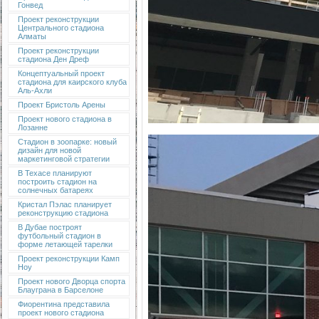
Гонвед
Проект реконструкции
Центрального стадиона
Алматы
Проект реконструкции
стадиона Ден Дреф
Концептуальный проект
стадиона для каирского клуба
Аль-Ахли
Проект Бристоль Арены
Проект нового стадиона в
Лозанне
Стадион в зоопарке: новый
дизайн для новой
маркетинговой стратегии
В Техасе планируют
построить стадион на
солнечных батареях
Кристал Пэлас планирует
реконструкцию стадиона
В Дубае построят
футбольный стадион в
форме летающей тарелки
Проект реконструкции Камп
Ноу
Проект нового Дворца спорта
Блауграна в Барселоне
Фиорентина представила
проект нового стадиона