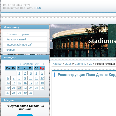
Сб, 08.08.2026, 22:20
Приветствую Вас
Гость
|
RSS
Меню сайту
Головна сторінка
stadiums
Каталог статей
Інформація про сайт
Форум
Календар
Главная
»
2018
»
Серпень
»
22
» Реконструкция 
«
Серпень 2018
»
Пн
Вт
Ср
Чт
Пт
Сб
Нд
1
2
3
4
5
Реконструкция Папа Джонс Кар
6
7
8
9
10
11
12
13
14
15
16
17
18
19
20
21
22
23
24
25
26
27
28
29
30
31
Telegram
Telegram-канал Стадіонні
новини: