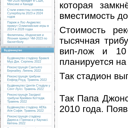
ЧМ-2026 пройдет в США,
которая замкн
Мексике и Канаде
Стали известны хозяева
вместимость до
Супербоула 2023 и 2024
годов
Париж и Лос-Анджелес
примут Олимпийские игры в
Стоимость рек
2024 и 2028 годах
Филиппины, Индонезия и
тысячная трибу
Япония примут ЧМ-2023 по
баскетболу
вип-лож и 10
Будівництво
Будівництво стадіону Брамлі
планируется на 
Мур Док. Серпень 2022
Реконструкція Сантьяго
Бернабеу. Липень 2022
Так стадион выг
Реконструкція трибуни
Енфілд Роуд. Травень 2022
Будівництво Центін Стедіум у
Сент-Луїсі. Травень 2022
Реконструкція Західної
Так Папа Джонс
трибуни Крейвен Коттедж.
Травень 2022
2010 года. Появ
Будівництво стадіону АЕКа
Агія Софія. Травень 2022
Реконструкція стадіону
Дарюса і Гіренаса у Каунасі.
Квітень 2022