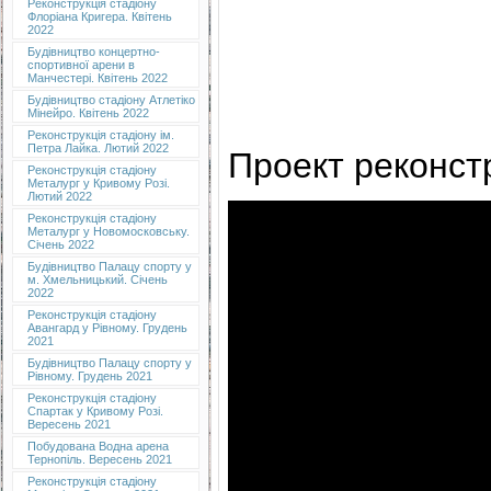
Реконструкція стадіону
Флоріана Кригера. Квітень
2022
Будівництво концертно-
спортивної арени в
Манчестері. Квітень 2022
Будівництво стадіону Атлетіко
Мінейро. Квітень 2022
Реконструкція стадіону ім.
Петра Лайка. Лютий 2022
Проект реконст
Реконструкція стадіону
Металург у Кривому Розі.
Лютий 2022
Реконструкція стадіону
Металург у Новомосковську.
Січень 2022
Будівництво Палацу спорту у
м. Хмельницький. Січень
2022
Реконструкція стадіону
Авангард у Рівному. Грудень
2021
Будівництво Палацу спорту у
Рівному. Грудень 2021
Реконструкція стадіону
Спартак у Кривому Розі.
Вересень 2021
Побудована Водна арена
Тернопіль. Вересень 2021
Реконструкція стадіону