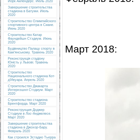
Йорк Айлендерс. Июль 2020
Завершение строительства
стадиона в Батуми. Июль
2020
Строительство Олимпийского
спортивного центра в Сиане.
Июнь 2020
Строительство Катар
Фаундейшн Стэдиум. Июнь
2020
Март 2018:
Будівництво Палацу спорту в
Кам'янському. Травень 2020
Реконструкція стадіону
Юність у Львові. Травень
2020
Строительство
Национального стадиона Кот-
д’Ивуара. Апрель 2020
Строительство Джакарта
Интернэшнл Стэдиум. Март
2020
Строительство стадиона
Брентфорда. Март 2020
Реконструкция Доджер
Стэдиум в Лос-Анджелесе.
Март 2020
Завершение строительства
стадиона в Джохор-Бару.
Февраль 2020
Как строился Эстадио Тьерра