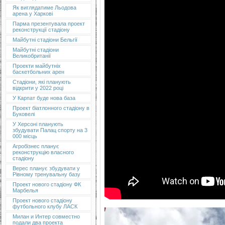
Як виглядатиме Льодова
арена у Харкові
Парма презентувала проект
реконструкції стадіону
Майбутні стадіони Бельгії
Майбутні стадіони
Великобританії
Проекти майбутніх
баскетбольних арен
Стадіони, які планують
відкрити у 2022 році
У Карпат буде нова база
Проект біатлонного стадіону в
Буковелі
У Херсоні планують
збудувати Палац спорту на 3
000 місць
Агробізнес планує
реконструкцію власного
стадіону
Верес планує збудувати у
Рівному тренувальну базу
Проект нового стадіону ФК
Марбелья
Проект нового стадіону
футбольного клубу ЛАСК
Милан и Интер совместно
подали два проекта