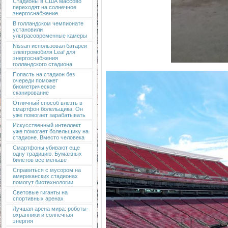
Стадионы в США массово
переходят на солнечное
энергоснабжение
В голландском чемпионате
установили
ультрасовременные камеры
Nissan использовал батареи
электромобиля Leaf для
энергоснабжения
голландского стадиона
Попасть на стадион без
очереди поможет
биометрическое
сканирование
Отличный способ влезть в
смартфон болельщика. Он
уже помогает зарабатывать
Искусственный интеллект
уже помогает болельщику на
стадионе. Вместо человека
Смартфоны убивают еще
одну традицию. Бумажных
билетов все меньше
Справиться с мусором на
американских стадионах
помогут биотехнологии
Световые гиганты на
спортивных аренах
Лучшая арена мира: роботы-
охранники и солнечная
энергия