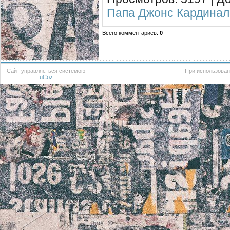
Папа Джонс Кардинал
Всего комментариев
:
0
Сайт управляється системою
При использован
uCoz