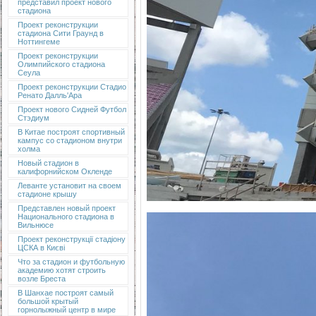
представил проект нового
стадиона
Проект реконструкции
стадиона Сити Граунд в
Ноттингеме
Проект реконструкции
Олимпийского стадиона
Сеула
Проект реконструкции Стадио
Ренато Далль'Ара
Проект нового Сидней Футбол
Стэдиум
В Китае построят спортивный
кампус со стадионом внутри
холма
Новый стадион в
калифорнийском Окленде
Леванте установит на своем
стадионе крышу
Представлен новый проект
Национального стадиона в
Вильнюсе
Проект реконструкції стадіону
ЦСКА в Києві
Что за стадион и футбольную
академию хотят строить
возле Бреста
В Шанхае построят самый
большой крытый
горнолыжный центр в мире