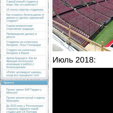
Самый умный стадион в
мире. Как это работает?
10 техно-советов стадионам
Как оторвать болельщиков от
дивана и сделать идеальный
стадион?
Самая романтичная
спортивная традиция
Превращение данных в
деньги
Стадионы на солнечных
батареях. Опыт Голландии
Стадион на солнечных
батареях в Берне
Июль 2018:
Арена будущего. Как во
Франции используют
инновации в работе с
болельщиками
«Робот активирует камеры,
когда все празднуют гол»
Проекти
Проект арени SAP Гарден у
Мюнхені
Проект реконструкції стадіону
Мальорки
До 2023 року у Розсошенцях
планують відкрити новий
стадіон для СК Полтава