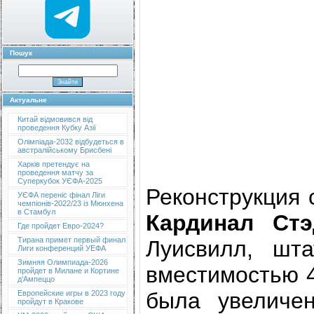
Пошук
Актуальне
Китай відмовився від
проведення Кубку Азії
Олімпіада-2032 відбудеться в
австралійському Брисбені
Харків претендує на
проведення матчу за
Суперкубок УЄФА-2025
Реконструкция 
УЄФА переніс фінал Ліги
чемпіонів-2022/23 із Мюнхена
в Стамбул
Кардинал Стэ
Где пройдет Евро-2024?
Тирана примет первый финал
Луисвилл, шт
Лиги конференций УЕФА
Зимняя Олимпиада-2026
вместимостью 4
пройдет в Милане и Кортине
д’Ампеццо
была увеличен
Европейские игры в 2023 году
пройдут в Кракове