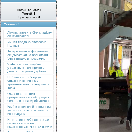
Онлайн всього:
1
Гостей:
1
Користувачів:
0
Технології
Ліон встановить біля стадіону
сонячні панелі
Умная продажа билетов в
Польше
Теперь можно официально
скидываться на абонемент.
Это выгодно и прозрачно
Wi-Fi помогает клубам
узнавать болельщиков и
делать стадионы удобнее
На Эмирейтс Стэдиум
установили систему
хранения электроэнергии от
Tesla
Оказывается, смс –
прекрасный способ продать
билеты в последний момент
Клуб из немецкой провинции
уделывает очень многих по
инновациям
На стадионе «Копенгагена»
повторы прилетают в
смартфон уже через 8 секунд