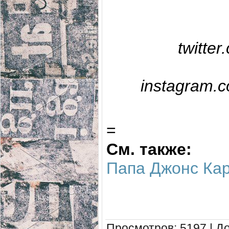
twitter
instagram.c
=
См. также:
Папа Джонс Кар
Просмотров
: 5197 |
Д