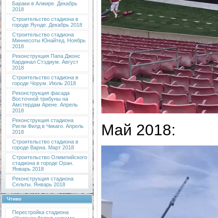
Бараки в Алжире. Декабрь
2018
Строительство стадиона в
городе Яунде. Декабрь 2018
Строительство стадиона
Миннесоты Юнайтед. Ноябрь
2018
Реконструкция Папа Джонс
Кардинал Стэдиум. Август
2018
Строительство стадиона в
городе Чорум. Июль 2018
Реконструкция фасада
Восточной трибуны на
Амстердам Арене. Апрель
2018
Реконструкция стадиона
Май 2018:
Ригли Филд в Чикаго. Апрель
2018
Строительство стадиона в
городе Варна. Март 2018
Строительство Олимпийского
стадиона в городе Оран.
Январь 2018
Реконструкция стадиона
Сельты. Январь 2018
Чтиво
Перестройка стадиона