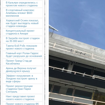
В Кальяри определились с
проектом нового стадиона
В спортивный комплекс
Алабамы вложат $600
миллионов
Хорватский Осиек показал,
как будет выглядеть новый
стадион команды
Концептуальный проект
стадиона в Анкаре
В Загребе построят стадион
на 35 000 мест
Тампа-Бэй Рэйс показали
проект нового стадиона
Главный корт Ролан Гаррос
будет разрушен до основания
Проект Гранд Стад де
Касабланка
Арена ди Верона получит
движущуюся крышу
Эффект погружения: в
Лондоне построят арену в
виде сферы
Проект реконструкции
стадиона Гран Парке
Сентраль
Нант представил проект
своего нового стадиона
Проект нового стадиона ФК