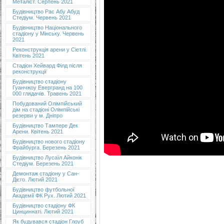
Металіст. Серпень 2021
Будівництво Рас Абу Абуд
Стедіум. Червень 2021
Будівництво Національного
стадіону у Мінську. Червень
2021
Реконструкція арени у Сіетлі.
Квітень 2021
Стадіон Хейвард Філд після
реконструкції
Будівництво стадіону
Гуанчжоу Евергранд на 100
000 глядачів. Травень 2021
Побудований Олімпійський
дім на стадіоні Олімпійські
резерви у м. Дніпро
Будівництво Тампере Дек
Арени. Квітень 2021
Будівництво нового стадіону
Фрайбурга. Березень 2021
Будівництво Лусаїл Айконік
Стедіум. Березень 2021
Демонтаж стадіону у Сан-
Дієго. Лютий 2021
Будівництво футбольної
Академії ФК Рух. Лютий 2021
Будівництво стадіону ФК
Цинциннаті. Лютий 2021
Як будувався стадіон Глоуб