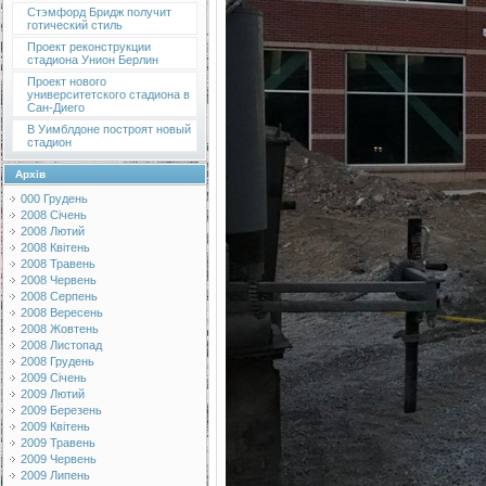
Стэмфорд Бридж получит
готический стиль
Проект реконструкции
стадиона Унион Берлин
Проект нового
университетского стадиона в
Сан-Диего
В Уимблдоне построят новый
стадион
Архів
000 Грудень
2008 Січень
2008 Лютий
2008 Квітень
2008 Травень
2008 Червень
2008 Серпень
2008 Вересень
2008 Жовтень
2008 Листопад
2008 Грудень
2009 Січень
2009 Лютий
2009 Березень
2009 Квітень
2009 Травень
2009 Червень
2009 Липень