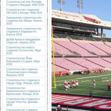
Строительство Аль-Расафа
Стэдиум в Багдаде. Май 2019
Строительство стадионов
ЧМ-2022 в Катаре. Май 2019
Завершение строительства
стадиона Аль-Вакра. Апрель
2019
Завершение строительства
стадиона в Парраматте.
Апрель 2019
Дубай Арена в преддверии
открытия. Апрель 2019
Строительство нового
стадиона Тоттенхэма. Март
2019
Строительство Йорк
Комьюнити Стэдиум. Март
2019
Строительство стадиона
Османлыспора в Анкаре.
Февраль 2019
Строительство стадиона в
городе Орду. Январь 2019
Строительство
Национального стадиона в
Братиславе. Январь 2019
Строительство стадиона в
городе Тизи-Узу. Декабрь
2018
Строительство стадиона