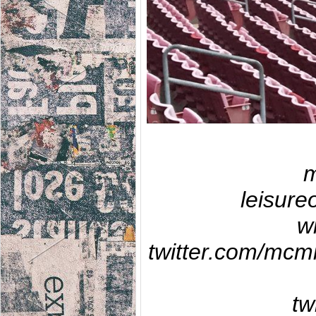
m
leisure
w
twitter.com/mcmi
tw