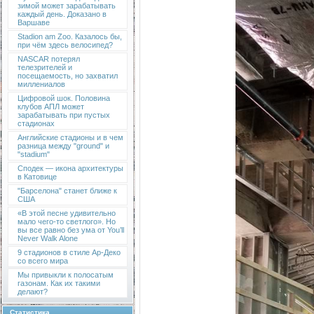
зимой может зарабатывать
каждый день. Доказано в
Варшаве
Stadion am Zoo. Казалось бы,
при чём здесь велосипед?
NASCAR потерял
телезрителей и
посещаемость, но захватил
миллениалов
Цифровой шок. Половина
клубов АПЛ может
зарабатывать при пустых
стадионах
Английские стадионы и в чем
разница между "ground" и
"stadium"
Сподек — икона архитектуры
в Катовице
"Барселона" станет ближе к
США
«В этой песне удивительно
мало чего-то светлого». Но
вы все равно без ума от You’ll
Never Walk Alone
9 стадионов в стиле Ар-Деко
со всего мира
Мы привыкли к полосатым
газонам. Как их такими
делают?
Статистика