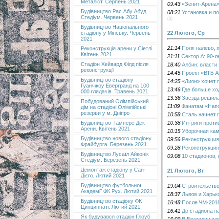
Металіст. Серпень 2021
09:43
«Зенит-Арена»
Будівництво Рас Абу Абуд
08:21
Установка и п
Стедіум. Червень 2021
(0)
Будівництво Національного
22 Лютого, Ср
стадіону у Мінську. Червень
2021
21:14
Поля налево, 
Реконструкція арени у Сіетлі.
Квітень 2021
21:11
Сектор А: 90-
Стадіон Хейвард Філд після
18:40
Албин: власти
реконструкції
14:45
Проект «ВТБ А
Будівництво стадіону
14:25
«Лион» хочет 
Гуанчжоу Евергранд на 100
13:46
Где больше хо
000 глядачів. Травень 2021
13:36
Звезда решил
Побудований Олімпійський
11:09
Фанатам «Напо
дім на стадіоні Олімпійські
резерви у м. Дніпро
10:58
Сталь начнет 
10:38
Интриги проти
Будівництво Тампере Дек
Арени. Квітень 2021
10:15
Уборочная ка
Будівництво нового стадіону
09:56
Реконструкция
Фрайбурга. Березень 2021
09:28
Реконструкция
Будівництво Лусаїл Айконік
09:08
10 стадионов,
Стедіум. Березень 2021
Демонтаж стадіону у Сан-
21 Лютого, Вт
Дієго. Лютий 2021
Будівництво футбольної
19:04
Строительство
Академії ФК Рух. Лютий 2021
18:37
Львов и Харьк
Будівництво стадіону ФК
16:48
После ЧМ-2018
Цинциннаті. Лютий 2021
16:41
До стадиона н
Як будувався стадіон Глоуб
16:09
В Бразилии за