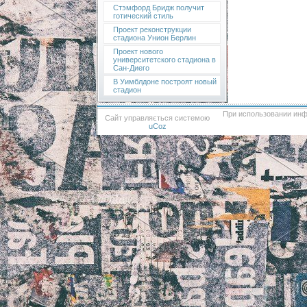
Стэмфорд Бридж получит
готический стиль
Проект реконструкции
стадиона Унион Берлин
Проект нового
университетского стадиона в
Сан-Диего
В Уимблдоне построят новый
стадион
При использовании инф
Сайт управляється системою
uCoz