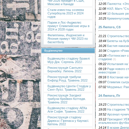
ЧМ-2026 пройдет в США,
12:05
Паллотта: «Эт
Мексике и Канаде
11:08
НХЛ. Матч "Ст
Стали известны хозяева
Супербоула 2023 и 2024
10:44
10 больших ре
годов
10:25
Кременчугским
Париж и Лос-Анджелес
примут Олимпийские игры в
25 Лютого, Сб
2024 и 2028 годах
Филиппины, Индонезия и
21:21
Строительство
Япония примут ЧМ-2023 по
18:44
Билеты на Куб
баскетболу
16:26
Бастия наказа
10:34
Стадион «Ромы
Будівництво
10:28
«Тоттенхэм» с
Будівництво стадіону Брамлі
стадионе
(8)
Мур Док. Серпень 2022
09:22
Испытания на 
Реконструкція Сантьяго
09:19
Ради нового с
Бернабеу. Липень 2022
инвесторам
(1)
Реконструкція трибуни
09:16
В Костанае на
Енфілд Роуд. Травень 2022
09:07
Олимпик сыгра
Будівництво Центін Стедіум у
07:02
Моуриньо: Ран
Сент-Луїсі. Травень 2022
Реконструкція Західної
24 Лютого, Пт
трибуни Крейвен Коттедж.
Травень 2022
19:23
Строительство
Будівництво стадіону АЕКа
19:05
На стадионе "
Агія Софія. Травень 2022
18:52
Арсенал «унич
Реконструкція стадіону
15:12
Президент УЕФ
Дарюса і Гіренаса у Каунасі.
итальянского футбо
Квітень 2022
14:14
В мэрии Днепр