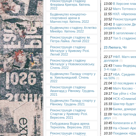
Реконструкція стадіону
13:00
В Херсоне пла
Флоріана Кригера. Квітень
2022
12:12
Матч Тоттенхэ
11:55
НХЛ. «Аризона
Будівництво концертно-
спортивної арени в
10:52
Реконструкция
Манчестері. Квітень 2022
10:41
В одесском Дв
Будівництво стадіону Атлетіко
раздевалки
(0)
Мінейро. Квітень 2022
10:19
В затоплении 
Реконструкція стадіону ім.
10:17
Топ 5 стадион
Петра Лайка. Лютий 2022
Реконструкція стадіону
23 Лютого, Чт
Металург у Кривому Розі.
Лютий 2022
22:17
НФЛ. Матч меж
долларов
Реконструкція стадіону
(0)
Металург у Новомосковську.
21:43
Глава Федерац
Січень 2022
3-4 года
(0)
Будівництво Палацу спорту у
21:17
НБА. Средняя 
м. Хмельницький. Січень
на 50%
(0)
2022
21:04
10 последних 
Реконструкція стадіону
20:46
Матч Косово -
Авангард у Рівному. Грудень
19:17
Как уйти с «З
2021
19:04
НСК «Олимпийс
Будівництво Палацу спорту у
15:33
Шахтер будет 
Рівному. Грудень 2021
13:39
Балки, домкра
Реконструкція стадіону
Спартак у Кривому Розі.
11:09
Число претенд
Вересень 2021
двух
(10)
10:45
Копенгаген и 
Побудована Водна арена
Тернопіль. Вересень 2021
10:33
На «Зенит-Аре
10:10
Поединок «Шах
Реконструкція стадіону