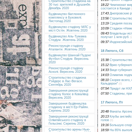
Строительство стадиона на
30 тыс зрителей в Душанбе.
18:22
Чемпионат мир
Декабрь 2020
состоится в Канаде
17:43
Днепровские 
Будівництво біатлонного
комплексу в Буковелі.
13:56
Строительство
Листопад 2020
13:19
Средняя посе
Будівництво стадіону МЛС у
10:09
Стадион «Нижн
місті Остін. Жовтень 2020
09:43
Владельцы исп
Будівництво Аль-Тумама
получат 1 млн руб.
(
Стедіум. Жовтень 2020
09:37
Индонезийский
Реконструкція стадіону
Аталанти. Жовтень 2020
18 Лютого, Сб
Будівництво Шанхай Пудонг
Футбол Стедіум. Вересень
15:38
Строительство
2020
15:12
Врио губернат
Реконструкція стадіону
14:33
Вице-губернат
Асколі. Вересень 2020
14:03
Олимпик подпи
Строительство стадиона
08:10
Скорее всего,
Рэйдерс в Лас-Вегасе.
Кальдерон"
(0)
Сентябрь 2020
07:54
Придут ли НХЛ
Завершення реконструкції
07:50
Стадионы, пр
стадіону Колос в Ковалівці.
Вересень 2020
17 Лютого, Пт
Завершення будівництва
стадиону в місті Ер-Райян.
Серпень 2020
20:48
Фанаты Арсена
20:13
Клубы английс
Завершення реконструкції
голов
Олімпійського стадіону в
(0)
Гельсінкі. Серепнь 2020
19:16
Большую спор
Строительство арены Нью-
18:59
На 85% выполн