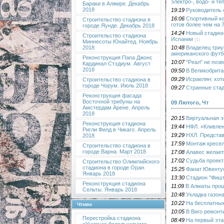
электро-, водо- и т
Бараки в Алжире. Декабрь
2018
19:19
Руководитель 
16:06
Спортивный ко
Строительство стадиона в
готов более чем на
городе Яунде. Декабрь 2018
14:24
Новый стадион
Строительство стадиона
Испании
(1)
Миннесоты Юнайтед. Ноябрь
10:48
Владелец триу
2018
американского футб
Реконструкция Папа Джонс
10:07
"Реал" не поз
Кардинал Стэдиум. Август
2018
09:50
В Великобрита
09:29
Исраелян: хот
Строительство стадиона в
городе Чорум. Июль 2018
09:27
Странные стад
Реконструкция фасада
Восточной трибуны на
09 Лютого, Чт
Амстердам Арене. Апрель
2018
20:15
Виртуальная э
Реконструкция стадиона
19:44
НФЛ. «Кливлен
Ригли Филд в Чикаго. Апрель
19:29
НХЛ. Представ
2018
17:59
Монтаж кресел
Строительство стадиона в
городе Варна. Март 2018
17:08
Алавес желает
17:02
Судьба проект
Строительство Олимпийского
стадиона в городе Оран.
15:25
Фанат Ювентус
Январь 2018
13:30
Стадион "Фишт
Реконструкция стадиона
11:09
В Алматы прош
Сельты. Январь 2018
10:48
Укладка газон
10:22
На бесплатных
Чтиво
10:05
В Виго ремонт
Перестройка стадиона
08:49
На первый эта