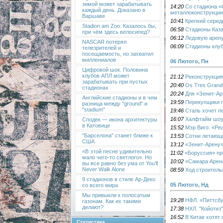
зимой может зарабатывать
14:20
Со стадиона «
каждый день. Доказано в
металлоконструкции
Варшаве
10:41
Крепкий серед
Stadion am Zoo. Казалось бы,
06:58
Стадионы Каз
при чём здесь велосипед?
06:12
Ледовую арену
NASCAR потерял
06:09
Стадионы клуб
телезрителей и
посещаемость, но захватил
миллениалов
06 Лютого, Пн
Цифровой шок. Половина
клубов АПЛ может
21:12
Реконструкция
зарабатывать при пустых
20:40
Os Tres Grand
стадионах
20:24
Для «Зенит-Ар
Английские стадионы и в чем
19:59
Перекупщики п
разница между "ground" и
"stadium"
19:46
Сталь хочет п
16:07
Халфтайм шоу.
Сподек — икона архитектуры
в Катовице
15:52
Мэр Виго: «Ре
"Барселона" станет ближе к
13:53
Сотни летающи
США
13:12
«Зенит-Арену
«В этой песне удивительно
11:02
«Боруссия» пр
мало чего-то светлого». Но
10:02
«Самара Арена
вы все равно без ума от You’ll
Never Walk Alone
08:59
Ход строитель
9 стадионов в стиле Ар-Деко
05 Лютого, Нд
со всего мира
Мы привыкли к полосатым
19:28
НФЛ. «Питтсбу
газонам. Как их такими
делают?
17:38
НХЛ. "Койотиз
16:52
В Китае хотят
Статистика