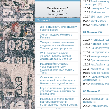
12:33
Топ-7 самых д
– в пятерке
(28)
Онлайн всього:
3
10:34
Накануне «Суп
Гостей:
3
10:32
10 больших ст
Користувачів:
0
10:17
150 тысяч бол
Технології
09:47
Матч Сельта –
07:12
Игорь Албин о
Ліон встановить біля стадіону
сонячні панелі
04 Лютого, Сб
Умная продажа билетов в
Польше
19:29
Итоги 2016 го
Теперь можно официально
16:53
История новог
скидываться на абонемент.
16:27
На Медеу уст
Это выгодно и прозрачно
16:06
На стройке «Р
Wi-Fi помогает клубам
узнавать болельщиков и
15:49
Универсиада в
делать стадионы удобнее
15:30
Претензии вла
На Эмирейтс Стэдиум
15:05
Как Ла Лига т
установили систему
11:08
"Чемпионат" п
хранения электроэнергии от
Tesla
06:56
Курс на "Барс
06:27
Губернатор Ко
Оказывается, смс –
Хартфорде
(4)
прекрасный способ продать
билеты в последний момент
06:22
Как изменился
Клуб из немецкой провинции
уделывает очень многих по
03 Лютого, Пт
инновациям
20:23
Как ходили на
На стадионе «Копенгагена»
Европе
повторы прилетают в
(0)
смартфон уже через 8 секунд
20:02
Организаторы 