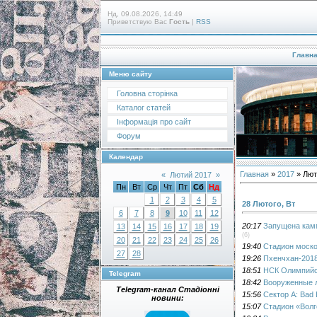
Нд, 09.08.2026, 14:49
Приветствую Вас
Гость
|
RSS
Главн
Меню сайту
Головна сторінка
Каталог статей
Інформація про сайт
Форум
Календар
Главная
»
2017
»
Лют
«
Лютий 2017
»
Пн
Вт
Ср
Чт
Пт
Сб
Нд
1
2
3
4
5
28 Лютого, Вт
6
7
8
9
10
11
12
20:17
Запущена камп
13
14
15
16
17
18
19
(6)
20
21
22
23
24
25
26
19:40
Стадион моско
27
28
19:26
Пхенчхан-2018
18:51
НСК Олимпийс
Telegram
18:42
Вооруженные л
Telegram-канал Стадіонні
15:56
Сектор А: Bad
новини:
15:07
Стадион «Волг