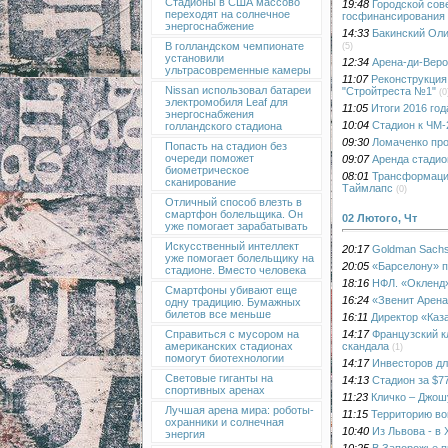
Стадионы в США массово
19:48
Городской сов
переходят на солнечное
госфинансирования
энергоснабжение
14:33
Бакинский Оли
В голландском чемпионате
(5)
установили
12:34
Арена-ди-Вер
ультрасовременные камеры
11:07
Реконструкция 
Nissan использовал батареи
"Стройтреста №1"
(0
электромобиля Leaf для
11:05
Итоги 2016 год
энергоснабжения
10:04
Стадион к ЧМ-
голландского стадиона
09:30
Ломаченко про
Попасть на стадион без
очереди поможет
09:07
Аренда стадио
биометрическое
08:01
Трансформация
сканирование
Таймлапс
(0)
Отличный способ влезть в
смартфон болельщика. Он
02 Лютого, Чт
уже помогает зарабатывать
Искусственный интеллект
20:17
Goldman Sachs
уже помогает болельщику на
20:05
«Барселону» п
стадионе. Вместо человека
18:16
НФЛ. «Окленд»
Смартфоны убивают еще
16:24
«Звенит Арена
одну традицию. Бумажных
билетов все меньше
16:11
Директор «Каз
14:17
Французский к
Справиться с мусором на
скандала
американских стадионах
(1)
помогут биотехнологии
14:17
Инвесторов дл
Световые гиганты на
14:13
Стадион за $7
спортивных аренах
11:23
Кличко – Джош
Лучшая арена мира: роботы-
11:15
Территорию во
охранники и солнечная
10:40
Из Львова - в
энергия
10:25
В Запорожье п