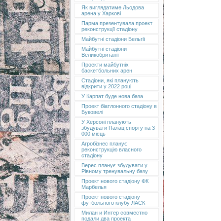
Як виглядатиме Льодова
арена у Харкові
Парма презентувала проект
реконструкції стадіону
Майбутні стадіони Бельгії
Майбутні стадіони
Великобританії
Проекти майбутніх
баскетбольних арен
Стадіони, які планують
відкрити у 2022 році
У Карпат буде нова база
Проект біатлонного стадіону в
Буковелі
У Херсоні планують
збудувати Палац спорту на 3
000 місць
Агробізнес планує
реконструкцію власного
стадіону
Верес планує збудувати у
Рівному тренувальну базу
Проект нового стадіону ФК
Марбелья
Проект нового стадіону
футбольного клубу ЛАСК
Милан и Интер совместно
подали два проекта