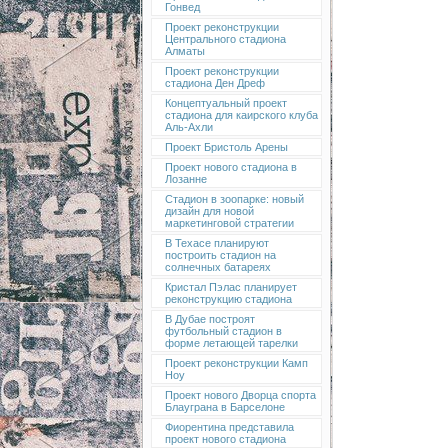
Гонвед
Проект реконструкции
Центрального стадиона
Алматы
Проект реконструкции
стадиона Ден Дреф
Концептуальный проект
стадиона для каирского клуба
Аль-Ахли
Проект Бристоль Арены
Проект нового стадиона в
Лозанне
Стадион в зоопарке: новый
дизайн для новой
маркетинговой стратегии
В Техасе планируют
построить стадион на
солнечных батареях
Кристал Пэлас планирует
реконструкцию стадиона
В Дубае построят
футбольный стадион в
форме летающей тарелки
Проект реконструкции Камп
Ноу
Проект нового Дворца спорта
Блауграна в Барселоне
Фиорентина представила
проект нового стадиона