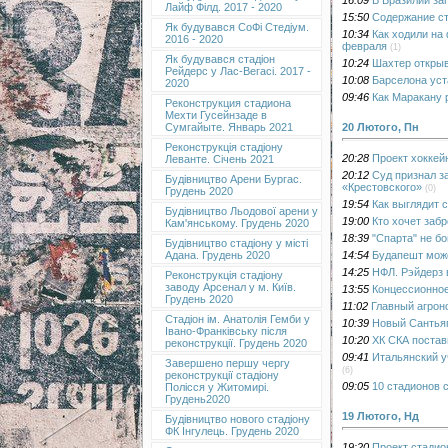
Лайф Філд. 2017 - 2020
15:50
Содержание ст
Як будувався СоФі Стедіум.
10:34
Как ходили на
2016 - 2020
февраля
(1)
Як будувався стадіон
10:24
Шахтер откры
Рейдерс у Лас-Вегасі. 2017 -
10:08
Барселона уст
2020
09:46
Как Маракану 
Реконструкция стадиона
Мехти Гусейнзаде в
20 Лютого, Пн
Сумгайыте. Январь 2021
Реконструкція стадіону
20:28
Проект хоккей
Леванте. Січень 2021
20:12
Суд признал з
Будівництво Арени Бургас.
«Крестовского»
(0)
Грудень 2020
19:54
Как выглядит 
Будівництво Льодової арени у
19:00
Кто хочет заб
Кам'янському. Грудень 2020
18:39
"Спарта" не б
Будівництво стадіону у місті
14:54
Будапешт може
Адана. Грудень 2020
14:25
НФЛ. Рэйдерз 
Реконструкція стадіону
заводу Арсенал у м. Київ.
13:55
Концессионное
Грудень 2020
11:02
Главный агрон
Cтадіон ім. Анатолія Гемби у
10:39
Новый Сантьяг
Івано-Франківську після
10:20
ХК СКА постав
реконструкції. Грудень 2020
09:41
Итальянский у
Завершено першу чергу
(6)
реконструкції стадіону
09:05
10 стадионов 
Полісся у Житомирі.
Грудень2020
19 Лютого, Нд
Будівництво нового стадіону
ФК Інгулець. Грудень 2020
19:20
Проект стадио