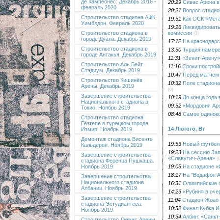
де Кампеонес. Декабрь 2016 -
20:29
Сивас Арена в
февраль 2020
20:21
Вопрос стадио
Строительство стадиона АФК
19:51
Как ОСК «Мета
Уимблдон. Февраль 2020
19:26
Ликвидировать
комиссии
Строительство стадиона в
(3)
городе Дуала. Декабрь 2019
17:12
На краснодарс
Строительство стадиона в
13:50
Турция намере
городе Антакья. Декабрь 2019
11:31
«Зенит-Арену» 
Строительство Аль Бейт
11:16
Сроки построй
Стэдиум. Декабрь 2019
10:47
Перед матчем 
Строительство Кишинёв
10:32
Поле стадиона
Арены. Декабрь 2019
(0)
Завершение строительства
10:19
До конца года
Национального стадиона в
09:52
«Мордовия Аре
Токио. Ноябрь 2019
08:48
Самое одиноко
Строительство стадиона
Гёзтепе в турецком городе
14 Лютого, Вт
Измир. Ноябрь 2019
Демонтаж стадиона Висенте
19:53
Новый футболь
Кальдерон. Ноябрь 2019
19:23
На сессию Зап
Завершение строительства
«Славутич-Арена»
(
стадиона Ференца Пушкаша.
19:05
На стадионе «
Ноябрь 2019
18:17
На "Водафон А
Завершение строительства
Национального стадиона
16:31
Олимпийские о
Албании. Ноябрь 2019
14:23
«Рубин» в оче
Завершение строительства
11:04
Стадион Жоао 
стадиона Эстудиантеса.
10:52
Финал Кубка И
Ноябрь 2019
10:34
Албин: «Санкт
Строительство Диккис Арены