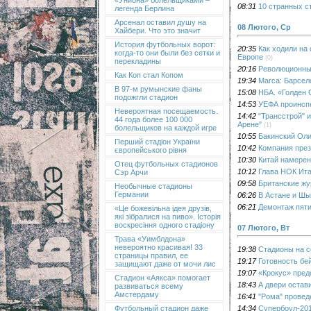
«Униона» болельщиками –
08:31
10 странных с
легенда Берлина
Арсенал оставил душу на
08 Лютого, Ср
Хайбери. Что это значит
История футбольных ворот:
20:35
Как ходили на
когда-то они были без сетки и
Европе
(0)
перекладины
20:16
Революционны
Как Коп стал Копом
19:34
Marca: Барсел
В 97-м румынские фаны
15:08
НБА. «Голден 
подожгли стадион
14:53
УЕФА проинспе
Невероятная посещаемость.
14:42
"Трансстрой" 
44 года более 100 000
Арене"
(1)
болельщиков на каждой игре
10:55
Бакинский Оли
Перший стадіон України
10:42
Компания през
європейського рівня
10:30
Китай намерен
Отец футбольных стадионов
10:12
Глава НОК Ита
Сэр Арчи
09:58
Британские жу
Необычные стадионы
Германии
06:26
В Астане и Шы
06:21
Демонтаж пяти
«Це божевільна ідея друзів,
які зібралися на пиво». Історія
воскресіння одного стадіону
07 Лютого, Вт
Трава «Уимблдона»
невероятно красивая! 33
19:38
Стадионы на с
страницы правил, ее
19:17
Готовность бе
защищают даже от мочи лис
19:07
«Крокус» пред
Стадион «Аякса» помогает
18:43
А двери остав
развиваться всему
Амстердаму
16:41
"Рома" провед
14:34
Супербоул-201
Футбольный стадион даже