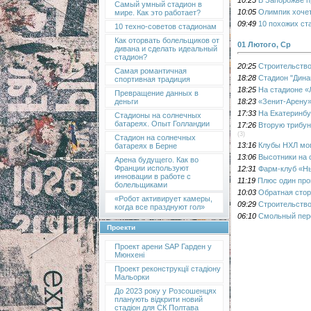
Самый умный стадион в
10:05
Олимпик хочет
мире. Как это работает?
09:49
10 похожих ст
10 техно-советов стадионам
Как оторвать болельщиков от
01 Лютого, Ср
дивана и сделать идеальный
стадион?
20:25
Строительство
Самая романтичная
18:28
Стадион "Дина
спортивная традиция
18:25
На стадионе «
Превращение данных в
18:23
«Зенит-Арену»
деньги
17:33
На Екатеринбу
Стадионы на солнечных
батареях. Опыт Голландии
17:26
Вторую трибун
(3)
Стадион на солнечных
13:16
Клубы НХЛ мог
батареях в Берне
13:06
Высотники на 
Арена будущего. Как во
Франции используют
12:31
Фарм-клуб «Нь
инновации в работе с
11:19
Плюс один проц
болельщиками
10:03
Обратная стор
«Робот активирует камеры,
09:29
Строительство
когда все празднуют гол»
06:10
Смольный пере
Проекти
Проект арени SAP Гарден у
Мюнхені
Проект реконструкції стадіону
Мальорки
До 2023 року у Розсошенцях
планують відкрити новий
стадіон для СК Полтава