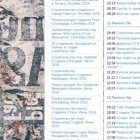
10:13
Финал Кубка И
в Техасе. Октябрь 2019
09:35
Сектор А: нак
Строительство стадиона в
городе Гиресун. Октябрь 2019
09:29
Монтаж сцены 
Реконструкция стадиона Реал
13 Лютого, Пн
Сосьедада. Сентябрь 2019
Завершение строительства
19:45
Строительство
арены Чейз Центр в Сан-
Франциско. Сентябрь 2019
19:22
Пусконаладочн
19:06
Директор ОСК 
25 стадионов, находящихся
сейчас в стадии
16:58
Заммэра Москв
строительства
март или апрель»
(3)
Строительство Аль Хабибия
13:04
Как ходят на 
Стэдиум в Багдаде. Август
12:58
Километровый 
2019
гнездо"
(0)
Строительство
11:20
Жители регион
Национального стадиона
11:12
В Самаре прои
Камбоджи. Июль 2019
11:03
Наполи в Мадр
Реконструкция Лос-Анджелес
10:21
Аэросъёмка ст
Мемориал Колизея. Июль
2019
12 Лютого, Нд
Реконструкция стадиона
Блумфилд. Июль 2019
19:22
Сайт StadiumD
Строительство нового
стадиона Стяуа. Июнь 2019
18:50
Стадион "Жозе
18:43
«Спорт-Ин» на
Строительство Норт
Квинсленд Стэдиум. Июнь
17:19
Работы по уст
2019
миллионов рублей
(1
17:09
"Боруссия" ош
Реконструкция стадио Марио
Ригамонти. Июнь 2019
17:00
Работы по бла