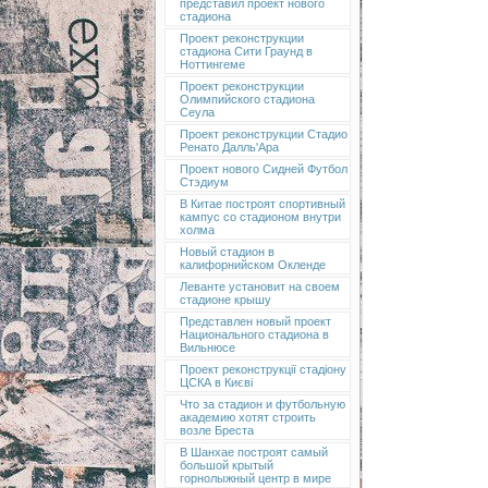
представил проект нового
стадиона
Проект реконструкции
стадиона Сити Граунд в
Ноттингеме
Проект реконструкции
Олимпийского стадиона
Сеула
Проект реконструкции Стадио
Ренато Далль'Ара
Проект нового Сидней Футбол
Стэдиум
В Китае построят спортивный
кампус со стадионом внутри
холма
Новый стадион в
калифорнийском Окленде
Леванте установит на своем
стадионе крышу
Представлен новый проект
Национального стадиона в
Вильнюсе
Проект реконструкції стадіону
ЦСКА в Києві
Что за стадион и футбольную
академию хотят строить
возле Бреста
В Шанхае построят самый
большой крытый
горнолыжный центр в мире