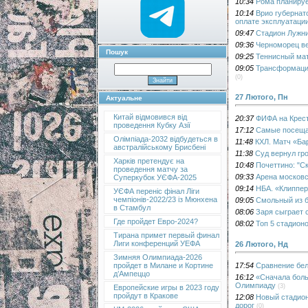
10:34
Рома планируе
10:14
Врио губернат
оплате эксплуатаци
09:47
Стадион Лужни
09:36
Черноморец ве
Пошук
09:25
Теннисный мат
09:05
Трансформация
(0)
27 Лютого, Пн
Актуальне
Китай відмовився від
20:37
ФИФА на Крест
проведення Кубку Азії
17:12
Самые посеща
Олімпіада-2032 відбудеться в
11:48
КХЛ. Матч «Ба
австралійському Брисбені
11:38
Суд вернул гр
Харків претендує на
10:48
Почеттино: "С
проведення матчу за
09:33
Арена московс
Суперкубок УЄФА-2025
09:14
НБА. «Клиппер
УЄФА переніс фінал Ліги
чемпіонів-2022/23 із Мюнхена
09:05
Смольный из б
в Стамбул
08:06
Заря сыграет 
Где пройдет Евро-2024?
08:02
Топ 5 стадион
Тирана примет первый финал
Лиги конференций УЕФА
26 Лютого, Нд
Зимняя Олимпиада-2026
17:54
Сравнение бел
пройдет в Милане и Кортине
д’Ампеццо
16:12
«Сначала боль
Олимпиаду
(3)
Европейские игры в 2023 году
пройдут в Кракове
12:08
Новый стадион
дорог
(0)