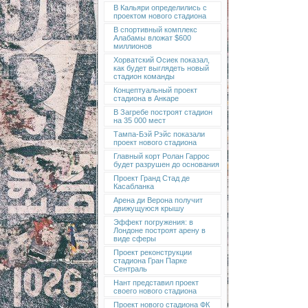
В Кальяри определились с
проектом нового стадиона
В спортивный комплекс
Алабамы вложат $600
миллионов
Хорватский Осиек показал,
как будет выглядеть новый
стадион команды
Концептуальный проект
стадиона в Анкаре
В Загребе построят стадион
на 35 000 мест
Тампа-Бэй Рэйс показали
проект нового стадиона
Главный корт Ролан Гаррос
будет разрушен до основания
Проект Гранд Стад де
Касабланка
Арена ди Верона получит
движущуюся крышу
Эффект погружения: в
Лондоне построят арену в
виде сферы
Проект реконструкции
стадиона Гран Парке
Сентраль
Нант представил проект
своего нового стадиона
Проект нового стадиона ФК