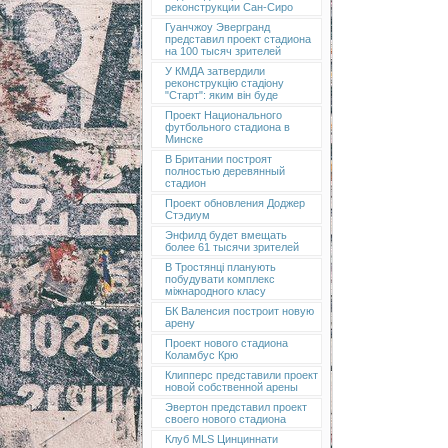
реконструкции Сан-Сиро
Гуанчжоу Эвергранд
представил проект стадиона
на 100 тысяч зрителей
У КМДА затвердили
реконструкцію стадіону
"Старт": яким він буде
Проект Национального
футбольного стадиона в
Минске
В Британии построят
полностью деревянный
стадион
Проект обновления Доджер
Стэдиум
Энфилд будет вмещать
более 61 тысячи зрителей
В Тростянці планують
побудувати комплекс
міжнародного класу
БК Валенсия построит новую
арену
Проект нового стадиона
Коламбус Крю
Клипперс представили проект
новой собственной арены
Эвертон представил проект
своего нового стадиона
Клуб MLS Цинциннати