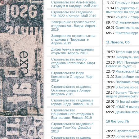
Строительство Аль-Расафа
11:20
Почему в Итал
Стэдиум в Багдаде. Май 2019
11:14
Гендиректор «
выставлен на прода
Строительство стадионов
ЧМ-2022 в Катаре. Май 2019
10:49
Убыток 7 стад
Завершение строительства
09:44
Отмытие-арена
стадиона Аль-Вакра. Апрель
09:21
Олимпик не см
2019
09:17
"Екатеринбург
Завершение строительства
стадиона в Парраматте.
11 Лютого, Сб
Апрель 2019
Дубай Арена в преддверии
18:50
Тотальная раз
открытия. Апрель 2019
18:39
Ливерпуль зап
Строительство нового
13:16
НФЛ. Президен
стадиона Тоттенхэма. Март
Вегасе не будет
(0)
2019
12:46
Московский ЦС
Строительство Йорк
11:20
Застройщик по
Комьюнити Стэдиум. Март
2019
10:46
Название стад
Строительство стадиона
10:24
В Анголе из-з
Османлыспора в Анкаре.
10:14
Болкун: "Если
Февраль 2019
неделе должен быть
Строительство стадиона в
10:01
ГК Ingrad зай
городе Орду. Январь 2019
09:27
«ОМОН вывозил
Строительство
09:21
Демонтаж взры
Национального стадиона в
Братиславе. Январь 2019
10 Лютого, Пт
Строительство стадиона в
городе Тизи-Узу. Декабрь
20:29
Строительство
2018
19:33
Более чем на 
Строительство стадиона