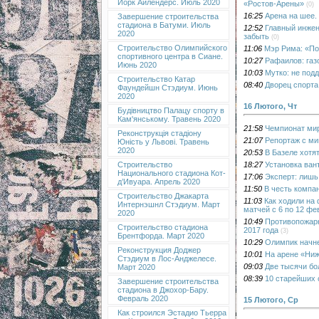
Йорк Айлендерс. Июль 2020
«Ростов-Арены»
(0)
16:25
Арена на шее.
Завершение строительства
стадиона в Батуми. Июль
12:52
Главный инжен
2020
забыть
(0)
Строительство Олимпийского
11:06
Мэр Рима: «По
спортивного центра в Сиане.
10:27
Рафаилов: газ
Июнь 2020
10:03
Мутко: не под
Строительство Катар
08:40
Дворец спорта
Фаундейшн Стэдиум. Июнь
2020
16 Лютого, Чт
Будівництво Палацу спорту в
Кам'янському. Травень 2020
21:58
Чемпионат мир
Реконструкція стадіону
21:07
Репортаж с ми
Юність у Львові. Травень
2020
20:53
В Базеле хотя
18:27
Установка ван
Строительство
Национального стадиона Кот-
17:06
Эксперт: лишь
д’Ивуара. Апрель 2020
11:50
В честь компа
Строительство Джакарта
11:03
Как ходили на
Интернэшнл Стэдиум. Март
матчей с 6 по 12 фе
2020
10:49
Противопожарн
Строительство стадиона
2017 года
(3)
Брентфорда. Март 2020
10:29
Олимпик начне
Реконструкция Доджер
10:01
На арене «Ниж
Стэдиум в Лос-Анджелесе.
09:03
Две тысячи бо
Март 2020
08:39
10 старейших 
Завершение строительства
стадиона в Джохор-Бару.
Февраль 2020
15 Лютого, Ср
Как строился Эстадио Тьерра