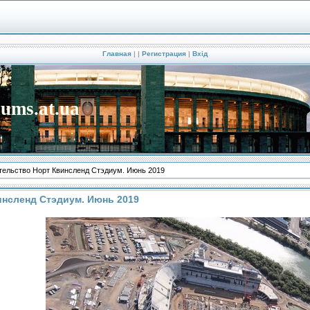
Главная
|
|
Регистрация
|
Вхід
iums.at.ua
тельство Норт Квинсленд Стэдиум. Июнь 2019
нсленд Стэдиум. Июнь 2019