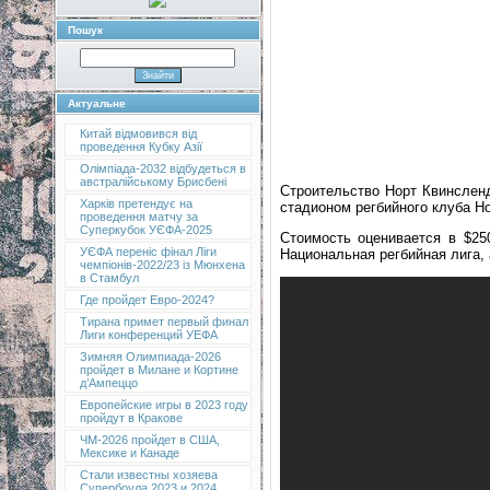
Пошук
Актуальне
Китай відмовився від
проведення Кубку Азії
Олімпіада-2032 відбудеться в
австралійському Брисбені
Строительство Норт Квинсленд
Харків претендує на
стадионом регбийного клуба Но
проведення матчу за
Суперкубок УЄФА-2025
Стоимость оценивается в $25
УЄФА переніс фінал Ліги
Национальная регбийная лига, 
чемпіонів-2022/23 із Мюнхена
в Стамбул
Где пройдет Евро-2024?
Тирана примет первый финал
Лиги конференций УЕФА
Зимняя Олимпиада-2026
пройдет в Милане и Кортине
д’Ампеццо
Европейские игры в 2023 году
пройдут в Кракове
ЧМ-2026 пройдет в США,
Мексике и Канаде
Стали известны хозяева
Супербоула 2023 и 2024