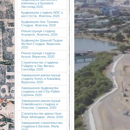
комплексу в Буковелі.
Листопад 2020
Будівництво стадіону МЛС у
місті Остін. Жовтень 2020
Будівництво Аль-Тумама
Стедіум. Жовтень 2020
Реконструкція стадіону
Аталанти. Жовтень 2020
Будівництво Шанхай Пудонг
Футбол Стедіум. Вересень
2020
Реконструкція стадіону
Асколі. Вересень 2020
Строительство стадиона
Рэйдерс в Лас-Вегасе.
Сентябрь 2020
Завершення реконструкції
стадіону Колос в Ковалівці.
Вересень 2020
Завершення будівництва
стадиону в місті Ер-Райян.
Серпень 2020
Завершення реконструкції
Олімпійського стадіону в
Гельсінкі. Серепнь 2020
Строительство арены Нью-
Йорк Айлендерс. Июль 2020
Завершение строительства
стадиона в Батуми. Июль
2020