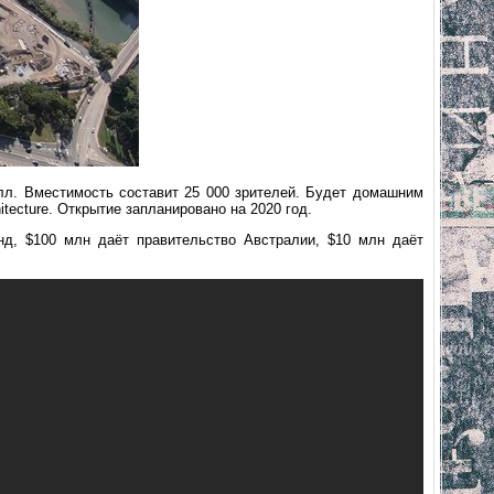
илл. Вместимость составит 25 000 зрителей. Будет домашним
tecture. Открытие запланировано на 2020 год.
нд, $100 млн даёт правительство Австралии, $10 млн даёт