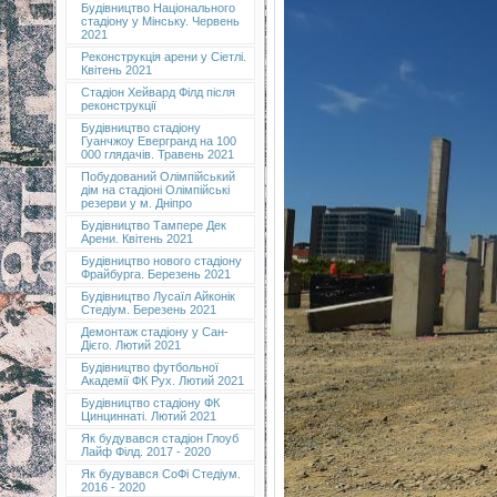
Будівництво Національного
стадіону у Мінську. Червень
2021
Реконструкція арени у Сіетлі.
Квітень 2021
Стадіон Хейвард Філд після
реконструкції
Будівництво стадіону
Гуанчжоу Евергранд на 100
000 глядачів. Травень 2021
Побудований Олімпійський
дім на стадіоні Олімпійські
резерви у м. Дніпро
Будівництво Тампере Дек
Арени. Квітень 2021
Будівництво нового стадіону
Фрайбурга. Березень 2021
Будівництво Лусаїл Айконік
Стедіум. Березень 2021
Демонтаж стадіону у Сан-
Дієго. Лютий 2021
Будівництво футбольної
Академії ФК Рух. Лютий 2021
Будівництво стадіону ФК
Цинциннаті. Лютий 2021
Як будувався стадіон Глоуб
Лайф Філд. 2017 - 2020
Як будувався СоФі Стедіум.
2016 - 2020