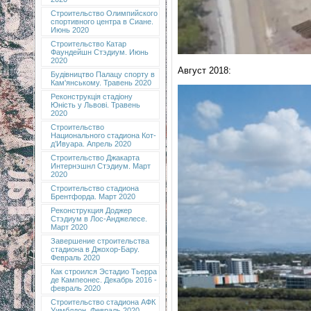
Строительство Олимпийского
спортивного центра в Сиане.
Июнь 2020
Строительство Катар
Фаундейшн Стэдиум. Июнь
2020
Август 2018:
Будівництво Палацу спорту в
Кам'янському. Травень 2020
Реконструкція стадіону
Юність у Львові. Травень
2020
Строительство
Национального стадиона Кот-
д’Ивуара. Апрель 2020
Строительство Джакарта
Интернэшнл Стэдиум. Март
2020
Строительство стадиона
Брентфорда. Март 2020
Реконструкция Доджер
Стэдиум в Лос-Анджелесе.
Март 2020
Завершение строительства
стадиона в Джохор-Бару.
Февраль 2020
Как строился Эстадио Тьерра
де Кампеонес. Декабрь 2016 -
февраль 2020
Строительство стадиона АФК
Уимблдон. Февраль 2020