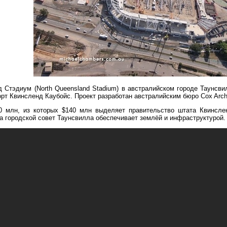
 Стэдиум (North Queensland Stadium) в австралийском городе Таунсв
рт Квинсленд Каубойс. Проект разработан австралийским бюро Cox Archi
0 млн, из которых $140 млн выделяет правительство штата Квинсле
а городской совет Таунсвилла обеспечивает землёй и инфраструктурой.