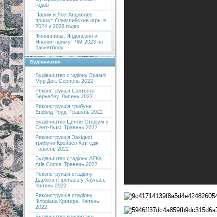
годов
Париж и Лос-Анджелес
примут Олимпийские игры в
2024 и 2028 годах
Филиппины, Индонезия и
Япония примут ЧМ-2023 по
баскетболу
Будівництво
Будівництво стадіону Брамлі
Мур Док. Серпень 2022
Реконструкція Сантьяго
Бернабеу. Липень 2022
Реконструкція трибуни
Енфілд Роуд. Травень 2022
Будівництво Центін Стедіум у
Сент-Луїсі. Травень 2022
Реконструкція Західної
трибуни Крейвен Коттедж.
Травень 2022
Будівництво стадіону АЕКа
Агія Софія. Травень 2022
Реконструкція стадіону
Дарюса і Гіренаса у Каунасі.
Квітень 2022
Реконструкція стадіону
Флоріана Кригера. Квітень
2022
Будівництво концертно-