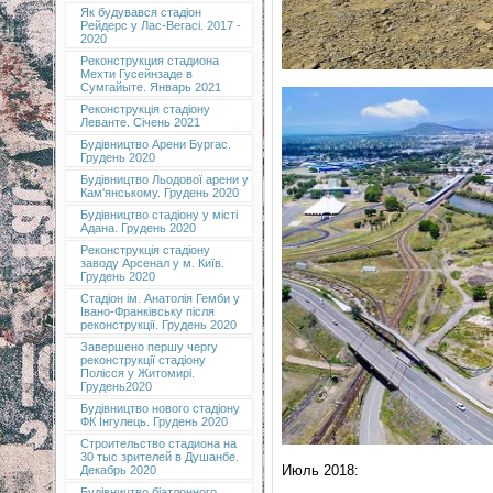
Як будувався стадіон
Рейдерс у Лас-Вегасі. 2017 -
2020
Реконструкция стадиона
Мехти Гусейнзаде в
Сумгайыте. Январь 2021
Реконструкція стадіону
Леванте. Січень 2021
Будівництво Арени Бургас.
Грудень 2020
Будівництво Льодової арени у
Кам'янському. Грудень 2020
Будівництво стадіону у місті
Адана. Грудень 2020
Реконструкція стадіону
заводу Арсенал у м. Київ.
Грудень 2020
Cтадіон ім. Анатолія Гемби у
Івано-Франківську після
реконструкції. Грудень 2020
Завершено першу чергу
реконструкції стадіону
Полісся у Житомирі.
Грудень2020
Будівництво нового стадіону
ФК Інгулець. Грудень 2020
Строительство стадиона на
30 тыс зрителей в Душанбе.
Июль 2018:
Декабрь 2020
Будівництво біатлонного