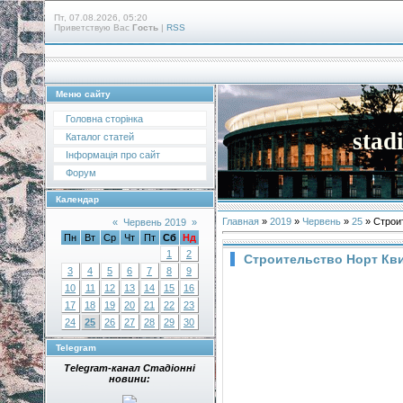
Пт, 07.08.2026, 05:20
Приветствую Вас
Гость
|
RSS
Меню сайту
Головна сторінка
stad
Каталог статей
Інформація про сайт
Форум
Календар
Главная
»
2019
»
Червень
»
25
» Строи
«
Червень 2019
»
Пн
Вт
Ср
Чт
Пт
Сб
Нд
1
2
Строительство Норт Кви
3
4
5
6
7
8
9
10
11
12
13
14
15
16
17
18
19
20
21
22
23
24
25
26
27
28
29
30
Telegram
Telegram-канал Стадіонні
новини: