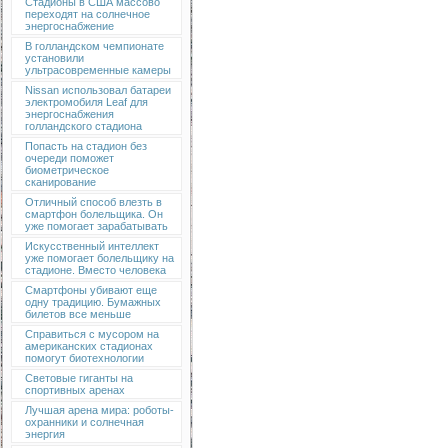
Стадионы в США массово
переходят на солнечное
энергоснабжение
В голландском чемпионате
установили
ультрасовременные камеры
Nissan использовал батареи
электромобиля Leaf для
энергоснабжения
голландского стадиона
Попасть на стадион без
очереди поможет
биометрическое
сканирование
Отличный способ влезть в
смартфон болельщика. Он
уже помогает зарабатывать
Искусственный интеллект
уже помогает болельщику на
стадионе. Вместо человека
Смартфоны убивают еще
одну традицию. Бумажных
билетов все меньше
Справиться с мусором на
американских стадионах
помогут биотехнологии
Световые гиганты на
спортивных аренах
Лучшая арена мира: роботы-
охранники и солнечная
энергия