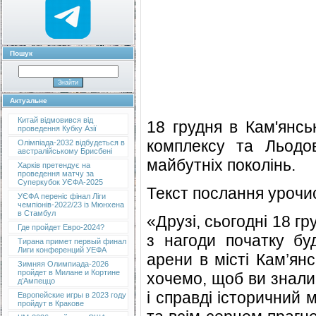
Пошук
Актуальне
Китай відмовився від
18 грудня в Кам'янс
проведення Кубку Азії
комплексу та Льодо
Олімпіада-2032 відбудеться в
австралійському Брисбені
майбутніх поколінь.
Харків претендує на
проведення матчу за
Суперкубок УЄФА-2025
Текст послання урочис
УЄФА переніс фінал Ліги
чемпіонів-2022/23 із Мюнхена
в Стамбул
«Друзі, сьогодні 18 г
Где пройдет Евро-2024?
з нагоди початку бу
Тирана примет первый финал
Лиги конференций УЕФА
арени в місті Кам’ян
Зимняя Олимпиада-2026
пройдет в Милане и Кортине
хочемо, щоб ви знали:
д’Ампеццо
і справді історичний
Европейские игры в 2023 году
пройдут в Кракове