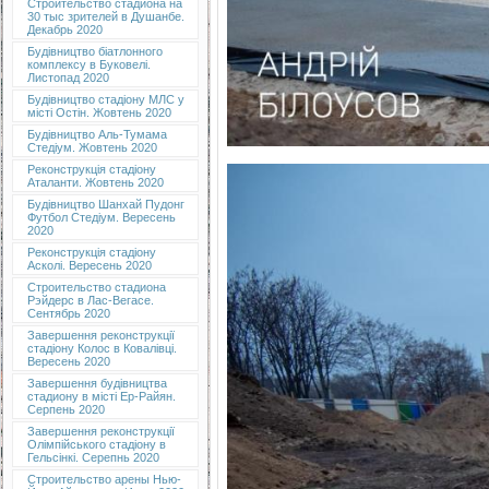
Строительство стадиона на
30 тыс зрителей в Душанбе.
Декабрь 2020
Будівництво біатлонного
комплексу в Буковелі.
Листопад 2020
Будівництво стадіону МЛС у
місті Остін. Жовтень 2020
Будівництво Аль-Тумама
Стедіум. Жовтень 2020
Реконструкція стадіону
Аталанти. Жовтень 2020
Будівництво Шанхай Пудонг
Футбол Стедіум. Вересень
2020
Реконструкція стадіону
Асколі. Вересень 2020
Строительство стадиона
Рэйдерс в Лас-Вегасе.
Сентябрь 2020
Завершення реконструкції
стадіону Колос в Ковалівці.
Вересень 2020
Завершення будівництва
стадиону в місті Ер-Райян.
Серпень 2020
Завершення реконструкції
Олімпійського стадіону в
Гельсінкі. Серепнь 2020
Строительство арены Нью-