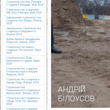
Строительство Аль-Расафа
Стэдиум в Багдаде. Май 2019
Строительство стадионов
ЧМ-2022 в Катаре. Май 2019
Завершение строительства
стадиона Аль-Вакра. Апрель
2019
Завершение строительства
стадиона в Парраматте.
Апрель 2019
Дубай Арена в преддверии
открытия. Апрель 2019
Строительство нового
стадиона Тоттенхэма. Март
2019
Строительство Йорк
Комьюнити Стэдиум. Март
2019
Строительство стадиона
Османлыспора в Анкаре.
Февраль 2019
Строительство стадиона в
городе Орду. Январь 2019
Строительство
Национального стадиона в
Братиславе. Январь 2019
Строительство стадиона в
городе Тизи-Узу. Декабрь
2018
Строительство стадиона