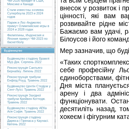
та всім серцем прагн
ЧМ-2026 пройдет в США,
Мексике и Канаде
внесок у розвиток і п
Стали известны хозяева
Супербоула 2023 и 2024
цінності, які вам в
годов
розвивайте рідне міс
Париж и Лос-Анджелес
примут Олимпийские игры в
Бажаємо вам удачі, р
2024 и 2028 годах
Филиппины, Индонезия и
Білоусов і його команд
Япония примут ЧМ-2023 по
баскетболу
Мер зазначив, що буді
Будівництво
Будівництво стадіону Брамлі
«Таких спорткомплексі
Мур Док. Серпень 2022
Реконструкція Сантьяго
себе професійну Льо
Бернабеу. Липень 2022
єдиноборствами, фітне
Реконструкція трибуни
Енфілд Роуд. Травень 2022
Дня міста плануєтьс
Будівництво Центін Стедіум у
Сент-Луїсі. Травень 2022
арену і два адміні
Реконструкція Західної
трибуни Крейвен Коттедж.
функціонувати. Оста
Травень 2022
десятиліть назад, т
Будівництво стадіону АЕКа
Агія Софія. Травень 2022
хокеєм і фігурним кат
Реконструкція стадіону
Дарюса і Гіренаса у Каунасі.
Квітень 2022