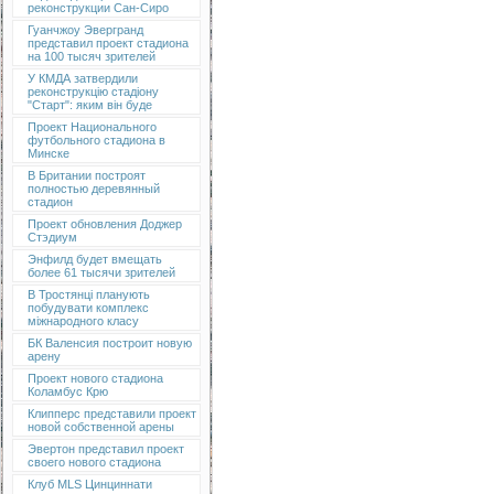
реконструкции Сан-Сиро
Гуанчжоу Эвергранд
представил проект стадиона
на 100 тысяч зрителей
У КМДА затвердили
реконструкцію стадіону
"Старт": яким він буде
Проект Национального
футбольного стадиона в
Минске
В Британии построят
полностью деревянный
стадион
Проект обновления Доджер
Стэдиум
Энфилд будет вмещать
более 61 тысячи зрителей
В Тростянці планують
побудувати комплекс
міжнародного класу
БК Валенсия построит новую
арену
Проект нового стадиона
Коламбус Крю
Клипперс представили проект
новой собственной арены
Эвертон представил проект
своего нового стадиона
Клуб MLS Цинциннати