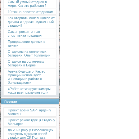
Самый умный стадион в
мире. Как это работает?
10 техно-советов стадионам
Как оторвать болельщиков от
дивана и сделать идеальный
стадион?
Самая романтичная
спортивная традиция
Превращение данных в
деньги
Стадионы на солнечных
батареях. Опыт Голландии
Стадион на солнечных
батареях в Берне
Арена будущего. Как во
Франции используют
инновации в работе с
болельщиками
«Робот активирует камеры,
когда все празднуют гол»
Проекти
Проект арени SAP Гарден у
Мюнхені
Проект реконструкції стадіону
Мальорки
До 2023 року у Розсошенцях
планують відкрити новий
стадіон для СК Полтава