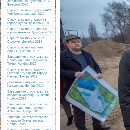
де Кампеонес. Декабрь 2016 -
февраль 2020
Строительство стадиона АФК
Уимблдон. Февраль 2020
Строительство стадиона в
городе Дуала. Декабрь 2019
Строительство стадиона в
городе Антакья. Декабрь 2019
Строительство Аль Бейт
Стэдиум. Декабрь 2019
Строительство Кишинёв
Арены. Декабрь 2019
Завершение строительства
Национального стадиона в
Токио. Ноябрь 2019
Строительство стадиона
Гёзтепе в турецком городе
Измир. Ноябрь 2019
Демонтаж стадиона Висенте
Кальдерон. Ноябрь 2019
Завершение строительства
стадиона Ференца Пушкаша.
Ноябрь 2019
Завершение строительства
Национального стадиона
Албании. Ноябрь 2019
Завершение строительства
стадиона Эстудиантеса.
Ноябрь 2019
Строительство Диккис Арены