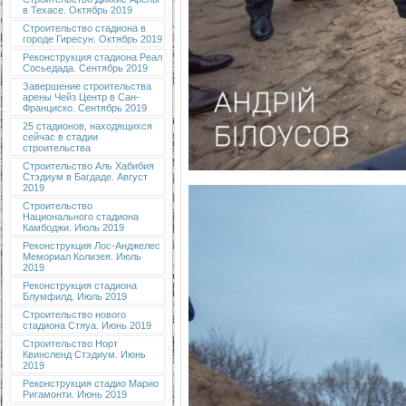
в Техасе. Октябрь 2019
Строительство стадиона в
городе Гиресун. Октябрь 2019
Реконструкция стадиона Реал
Сосьедада. Сентябрь 2019
Завершение строительства
арены Чейз Центр в Сан-
Франциско. Сентябрь 2019
25 стадионов, находящихся
сейчас в стадии
строительства
Строительство Аль Хабибия
Стэдиум в Багдаде. Август
2019
Строительство
Национального стадиона
Камбоджи. Июль 2019
Реконструкция Лос-Анджелес
Мемориал Колизея. Июль
2019
Реконструкция стадиона
Блумфилд. Июль 2019
Строительство нового
стадиона Стяуа. Июнь 2019
Строительство Норт
Квинсленд Стэдиум. Июнь
2019
Реконструкция стадио Марио
Ригамонти. Июнь 2019