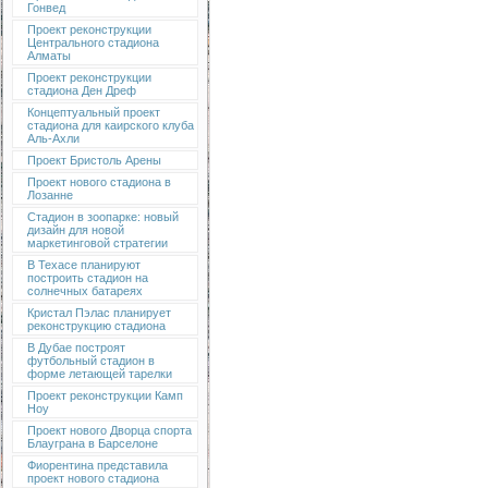
Гонвед
Проект реконструкции
Центрального стадиона
Алматы
Проект реконструкции
стадиона Ден Дреф
Концептуальный проект
стадиона для каирского клуба
Аль-Ахли
Проект Бристоль Арены
Проект нового стадиона в
Лозанне
Стадион в зоопарке: новый
дизайн для новой
маркетинговой стратегии
В Техасе планируют
построить стадион на
солнечных батареях
Кристал Пэлас планирует
реконструкцию стадиона
В Дубае построят
футбольный стадион в
форме летающей тарелки
Проект реконструкции Камп
Ноу
Проект нового Дворца спорта
Блауграна в Барселоне
Фиорентина представила
проект нового стадиона