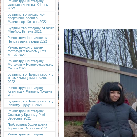
Реконструкція стадіону
Флоріана Кригера. Квітень
2022
Будівництво концертно-
спортивної арени в
Манчестері. Квітень 2022
Будівництво стадіону Атлетіко
Мінейро. Квітень 2022
Реконструкція стадіону ім.
Петра Лайка. Лютий 2022
Реконструкція стадіону
Металург у Кривому Розі.
Лютий 2022
Реконструкція стадіону
Металург у Новомосковську.
Січень 2022
Будівництво Палацу спорту у
м. Хмельницький. Січень
2022
Реконструкція стадіону
Авангард у Рівному. Грудень
2021
Будівництво Палацу спорту у
Рівному. Грудень 2021
Реконструкція стадіону
Спартак у Кривому Розі.
Вересень 2021
Побудована Водна арена
Тернопіль. Вересень 2021
Реконструкція стадіону