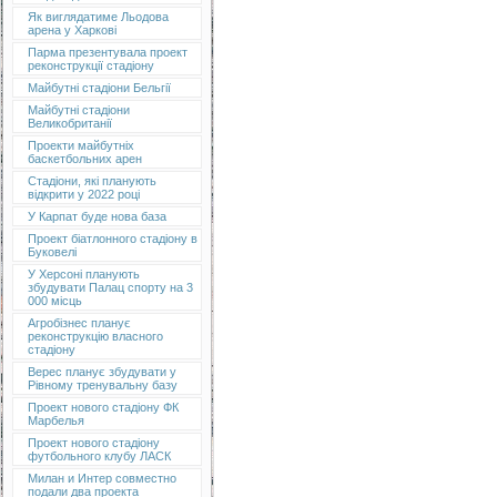
Як виглядатиме Льодова
арена у Харкові
Парма презентувала проект
реконструкції стадіону
Майбутні стадіони Бельгії
Майбутні стадіони
Великобританії
Проекти майбутніх
баскетбольних арен
Стадіони, які планують
відкрити у 2022 році
У Карпат буде нова база
Проект біатлонного стадіону в
Буковелі
У Херсоні планують
збудувати Палац спорту на 3
000 місць
Агробізнес планує
реконструкцію власного
стадіону
Верес планує збудувати у
Рівному тренувальну базу
Проект нового стадіону ФК
Марбелья
Проект нового стадіону
футбольного клубу ЛАСК
Милан и Интер совместно
подали два проекта