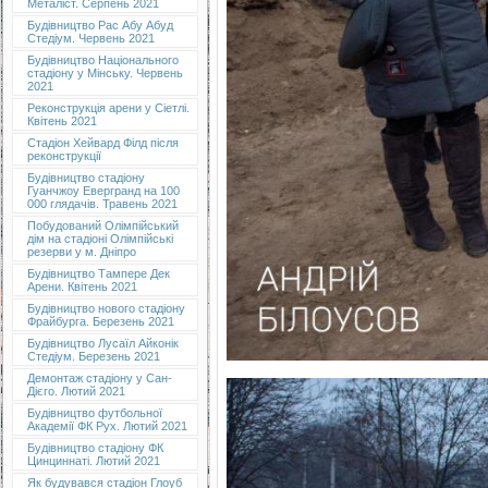
Металіст. Серпень 2021
Будівництво Рас Абу Абуд
Стедіум. Червень 2021
Будівництво Національного
стадіону у Мінську. Червень
2021
Реконструкція арени у Сіетлі.
Квітень 2021
Стадіон Хейвард Філд після
реконструкції
Будівництво стадіону
Гуанчжоу Евергранд на 100
000 глядачів. Травень 2021
Побудований Олімпійський
дім на стадіоні Олімпійські
резерви у м. Дніпро
Будівництво Тампере Дек
Арени. Квітень 2021
Будівництво нового стадіону
Фрайбурга. Березень 2021
Будівництво Лусаїл Айконік
Стедіум. Березень 2021
Демонтаж стадіону у Сан-
Дієго. Лютий 2021
Будівництво футбольної
Академії ФК Рух. Лютий 2021
Будівництво стадіону ФК
Цинциннаті. Лютий 2021
Як будувався стадіон Глоуб