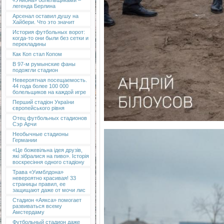
«Униона» болельщиками –
легенда Берлина
Арсенал оставил душу на
Хайбери. Что это значит
История футбольных ворот:
когда-то они были без сетки и
перекладины
Как Коп стал Копом
В 97-м румынские фаны
подожгли стадион
Невероятная посещаемость.
44 года более 100 000
болельщиков на каждой игре
Перший стадіон України
європейського рівня
Отец футбольных стадионов
Сэр Арчи
Необычные стадионы
Германии
«Це божевільна ідея друзів,
які зібралися на пиво». Історія
воскресіння одного стадіону
Трава «Уимблдона»
невероятно красивая! 33
страницы правил, ее
защищают даже от мочи лис
Стадион «Аякса» помогает
развиваться всему
Амстердаму
Футбольный стадион даже