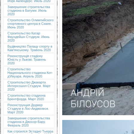
Йорк Айлендерс. Июль 2020
Завершение строительства
стадиона в Батуми. Июль
2020
Строительство Олимпийского
спортивного центра в Сиане.
Июнь 2020
Строительство Катар
Фаундейшн Стэдиум. Июнь
2020
Будівництво Палацу спорту в
Кам'янському. Травень 2020
Реконструкція стадіону
Юність у Львові. Травень
2020
Строительство
Национального стадиона Кот-
д’Ивуара. Апрель 2020
Строительство Джакарта
Интернэшнл Стэдиум. Март
2020
Строительство стадиона
Брентфорда. Март 2020
Реконструкция Доджер
Стэдиум в Лос-Анджелесе.
Март 2020
Завершение строительства
стадиона в Джохор-Бару.
Февраль 2020
Как строился Эстадио Тьерра