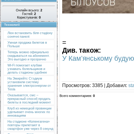
Онлайн всього:
2
Гостей:
2
Користувачів:
0
Технології
Ліон встановить біля стадіону
сонячні панелі
=
Умная продажа билетов в
Польше
Див. також:
Теперь можно официально
скидываться на абонемент.
У Кам’янському будую
Это выгодно и прозрачно
Wi-Fi помогает клубам
узнавать болельщиков и
делать стадионы удобнее
На Эмирейтс Стэдиум
установили систему
Просмотров
: 3385 |
Добавил
:
st
хранения электроэнергии от
Tesla
Оказывается, смс –
Всего комментариев
:
0
прекрасный способ продать
билеты в последний момент
Клуб из немецкой провинции
уделывает очень многих по
инновациям
На стадионе «Копенгагена»
повторы прилетают в
смартфон уже через 8 секунд