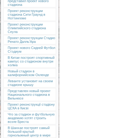
представил проект нового
стадиона
Проект реконструкции
стадиона Сити Граунд в
Ноттингеме
Проект реконструкции
Олимпийского стадиона
Сеула
Проект реконструкции Стадио
Ренато Далль'Ара
Проект нового Сидней Футбол
Стэдиум
В Китае построят спортивный
кампус со стадионом внутри
холма
Новый стадион в
калифорнийском Окленде
Леванте установит на своем
стадионе крышу
Представлен новый проект
Национального стадиона в
Вильнюсе
Проект реконструкції стадіону
ЦСКА в Києві
Что за стадион и футбольную
академию хотят строить
возле Бреста
В Шанхае построят самый
большой крытый
горнолыжный центр в мире