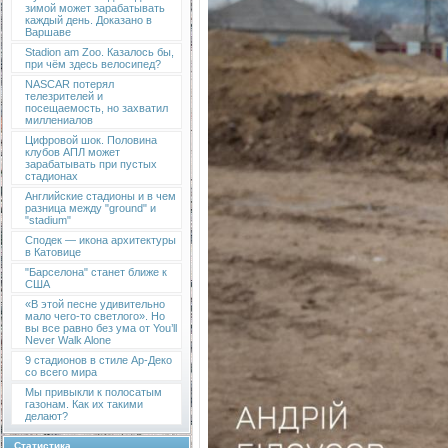
зимой может зарабатывать
каждый день. Доказано в
Варшаве
Stadion am Zoo. Казалось бы,
при чём здесь велосипед?
NASCAR потерял
телезрителей и
посещаемость, но захватил
миллениалов
Цифровой шок. Половина
клубов АПЛ может
зарабатывать при пустых
стадионах
Английские стадионы и в чем
разница между "ground" и
"stadium"
Сподек — икона архитектуры
в Катовице
"Барселона" станет ближе к
США
«В этой песне удивительно
мало чего-то светлого». Но
вы все равно без ума от You’ll
Never Walk Alone
9 стадионов в стиле Ар-Деко
со всего мира
Мы привыкли к полосатым
газонам. Как их такими
делают?
Статистика