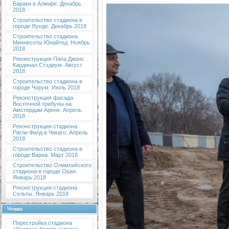
Бараки в Алжире. Декабрь
2018
Строительство стадиона в
городе Яунде. Декабрь 2018
Строительство стадиона
Миннесоты Юнайтед. Ноябрь
2018
Реконструкция Папа Джонс
Кардинал Стэдиум. Август
2018
Строительство стадиона в
городе Чорум. Июль 2018
Реконструкция фасада
Восточной трибуны на
Амстердам Арене. Апрель
2018
Реконструкция стадиона
Ригли Филд в Чикаго. Апрель
2018
Строительство стадиона в
городе Варна. Март 2018
Строительство Олимпийского
стадиона в городе Оран.
Январь 2018
Реконструкция стадиона
Сельты. Январь 2018
Чтиво
Перестройка стадиона