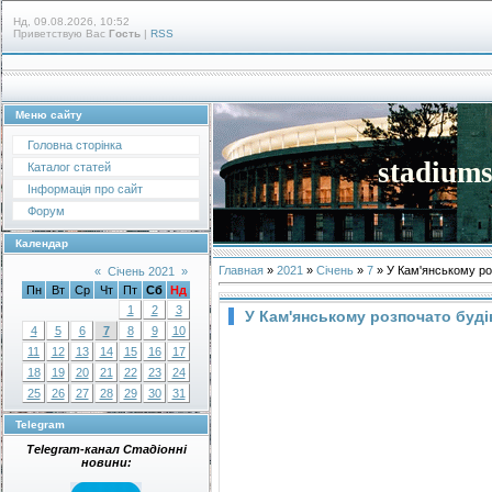
Нд, 09.08.2026, 10:52
Приветствую Вас
Гость
|
RSS
Меню сайту
Головна сторінка
stadiums
Каталог статей
Інформація про сайт
Форум
Календар
Главная
»
2021
»
Січень
»
7
» У Кам'янському ро
«
Січень 2021
»
Пн
Вт
Ср
Чт
Пт
Сб
Нд
1
2
3
У Кам'янському розпочато буд
4
5
6
7
8
9
10
11
12
13
14
15
16
17
18
19
20
21
22
23
24
25
26
27
28
29
30
31
Telegram
Telegram-канал Стадіонні
новини: