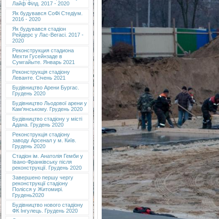
Лайф Філд. 2017 - 2020
Як будувався СоФі Стедіум.
2016 - 2020
Як будувався стадіон
Рейдерс у Лас-Вегасі. 2017 -
2020
Реконструкция стадиона
Мехти Гусейнзаде в
Сумгайыте. Январь 2021
Реконструкція стадіону
Леванте. Січень 2021
Будівництво Арени Бургас.
Грудень 2020
Будівництво Льодової арени у
Кам'янському. Грудень 2020
Будівництво стадіону у місті
Адана. Грудень 2020
Реконструкція стадіону
заводу Арсенал у м. Київ.
Грудень 2020
Cтадіон ім. Анатолія Гемби у
Івано-Франківську після
реконструкції. Грудень 2020
Завершено першу чергу
реконструкції стадіону
Полісся у Житомирі.
Грудень2020
Будівництво нового стадіону
ФК Інгулець. Грудень 2020