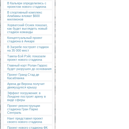
В Кальяри определились с
проектом нового стадиона
В спортивный комплекс
Алабамы вложат $600
миллионов
Хорватский Осиек показал,
как будет выглядеть новый
стадион команды
Концептуальный проект
стадиона в Анкаре
В Загребе построят стадион
на 35 000 мест
Тампа-Бэй Рэйс показали
проект нового стадиона
Главный корт Ролан Гаррос
будет разрушен до основания
Проект Гранд Стад де
Касабланка
Арена ди Верона получит
движущуюся крышу
Эффект погружения: в
Лондоне построят арену в
виде сферы
Проект реконструкции
стадиона Гран Парке
Сентраль
Нант представил проект
своего нового стадиона
Проект нового стадиона ФК