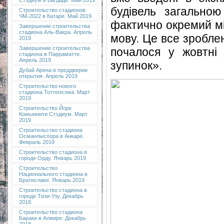
Стэдиум в Багдаде. Май 2019
будівель загально
Строительство стадионов
ЧМ-2022 в Катаре. Май 2019
фактично окремий мі
Завершение строительства
стадиона Аль-Вакра. Апрель
мову. Це все зроблен
2019
Завершение строительства
почалося у жовтні
стадиона в Парраматте.
Апрель 2019
зупинок».
Дубай Арена в преддверии
открытия. Апрель 2019
Строительство нового
стадиона Тоттенхэма. Март
2019
Строительство Йорк
Комьюнити Стэдиум. Март
2019
Строительство стадиона
Османлыспора в Анкаре.
Февраль 2019
Строительство стадиона в
городе Орду. Январь 2019
Строительство
Национального стадиона в
Братиславе. Январь 2019
Строительство стадиона в
городе Тизи-Узу. Декабрь
2018
Строительство стадиона
Бараки в Алжире. Декабрь