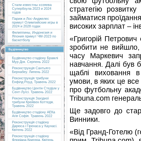
свою футбольну ак
Стали известны хозяева
стратегію розвитку
Супербоула 2023 и 2024
годов
займатися проїдання
Париж и Лос-Анджелес
примут Олимпийские игры в
високих зарплат – ін
2024 и 2028 годах
Филиппины, Индонезия и
Япония примут ЧМ-2023 по
«Григорій Петрович
баскетболу
зробити не вийшло, 
Будівництво
часу Маркевич зап
Будівництво стадіону Брамлі
Мур Док. Серпень 2022
навчання. Далі був 
Реконструкція Сантьяго
щаблі виховання в
Бернабеу. Липень 2022
Реконструкція трибуни
умови, в яких це все
Енфілд Роуд. Травень 2022
про футбольну акаде
Будівництво Центін Стедіум у
Сент-Луїсі. Травень 2022
Tribuna.com генерал
Реконструкція Західної
трибуни Крейвен Коттедж.
Травень 2022
Ще задовго до стар
Будівництво стадіону АЕКа
Агія Софія. Травень 2022
Винники.
Реконструкція стадіону
Дарюса і Гіренаса у Каунасі.
«Від Гранд-Готелю (г
Квітень 2022
Реконструкція стадіону
прим. Tribuna.com),
Флоріана Кригера. Квітень