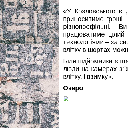
«У Козловського є 
приноситиме гроші. 
різнопрофільні. В
працюватиме цілий 
технологіями – за св
влітку в шортах можн
Біля підйомника є щ
люди на камерах з’ї
влітку, і взимку».
Озеро