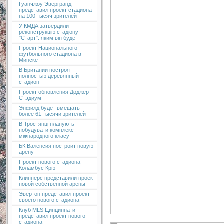
Гуанчжоу Эвергранд
представил проект стадиона
на 100 тысяч зрителей
У КМДА затвердили
реконструкцію стадіону
"Старт": яким він буде
Проект Национального
футбольного стадиона в
Минске
В Британии построят
полностью деревянный
стадион
Проект обновления Доджер
Стэдиум
Энфилд будет вмещать
более 61 тысячи зрителей
В Тростянці планують
побудувати комплекс
міжнародного класу
БК Валенсия построит новую
арену
Проект нового стадиона
Коламбус Крю
Клипперс представили проект
новой собственной арены
Эвертон представил проект
своего нового стадиона
Клуб MLS Цинциннати
представил проект нового
стадиона