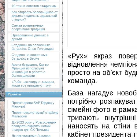
10 техно-советов стадионам
Как оторвать болельщиков от
дивана и сделать идеальный
стадион?
Самая романтичная
спортивная традиция
Превращение данных в
деньги
Стадионы на солнечных
батареях. Опыт Голландии
«Рух» якраз повер
Стадион на солнечных
батареях в Берне
відновлення чемпіон
Арена будущего. Как во
Франции используют
просто на об’єкт буд
инновации в работе с
болельщиками
команда.
«Робот активирует камеры,
когда все празднуют гол»
База нагадує новоб
Проекти
потрібно розпакуват
Проект арени SAP Гарден у
Мюнхені
сімейні фото в рамка
Проект реконструкції стадіону
тривають внутрішн
Мальорки
До 2023 року у Розсошенцях
наносять на стіни 
планують відкрити новий
стадіон для СК Полтава
кабінет президента т
Як виглядатиме Льодова