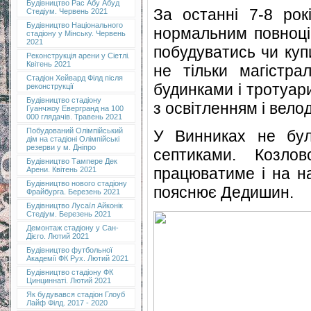
Будівництво Рас Абу Абуд
За останні 7-8 рок
Стедіум. Червень 2021
Будівництво Національного
нормальним повноці
стадіону у Мінську. Червень
2021
побудуватись чи купи
Реконструкція арени у Сіетлі.
Квітень 2021
не тільки магістрал
Стадіон Хейвард Філд після
будинками і тротуар
реконструкції
Будівництво стадіону
з освітленням і вело
Гуанчжоу Евергранд на 100
000 глядачів. Травень 2021
Побудований Олімпійський
У Винниках не було
дім на стадіоні Олімпійські
резерви у м. Дніпро
септиками. Козло
Будівництво Тампере Дек
працюватиме і на на
Арени. Квітень 2021
Будівництво нового стадіону
пояснює Дедишин.
Фрайбурга. Березень 2021
Будівництво Лусаїл Айконік
Стедіум. Березень 2021
Демонтаж стадіону у Сан-
Дієго. Лютий 2021
Будівництво футбольної
Академії ФК Рух. Лютий 2021
Будівництво стадіону ФК
Цинциннаті. Лютий 2021
Як будувався стадіон Глоуб
Лайф Філд. 2017 - 2020