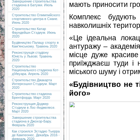
Завершение строительства
мають приносити гро
стадиона в Батуми. Июль
2020
Комплекс будують
Строительство Олимпийского
спортивного центра в Сиане.
Июнь 2020
навколишніх територ
Строительство Катар
Фаундейшн Стэдиум. Июнь
«Це ідеальна локац
2020
Будівництво Палацу спорту в
антуражу – академія
Кам'янському. Травень 2020
місце дуже красиве
Реконструкція стадіону
Юність у Львові. Травень
2020
приїжджаєш туди і н
Строительство
міського шуму і отр
Национального стадиона Кот-
д’Ивуара. Апрель 2020
Строительство Джакарта
«Будівництво не т
Интернэшнл Стэдиум. Март
2020
його»
Строительство стадиона
Брентфорда. Март 2020
Реконструкция Доджер
Стэдиум в Лос-Анджелесе.
Март 2020
Завершение строительства
стадиона в Джохор-Бару.
Февраль 2020
Как строился Эстадио Тьерра
де Кампеонес. Декабрь 2016 -
февраль 2020