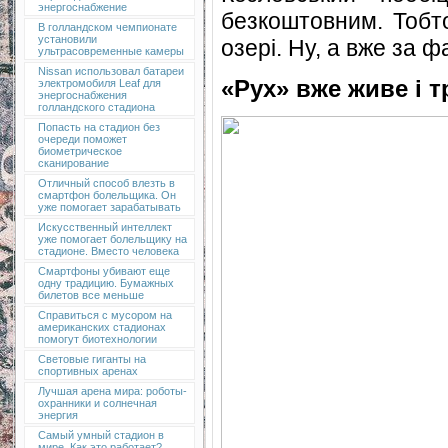
энергоснабжение
безкоштовним. Тобто
В голландском чемпионате
установили
озері. Ну, а вже за 
ультрасовременные камеры
Nissan использовал батареи
«Рух» вже живе і т
электромобиля Leaf для
энергоснабжения
голландского стадиона
Попасть на стадион без
очереди поможет
биометрическое
сканирование
Отличный способ влезть в
смартфон болельщика. Он
уже помогает зарабатывать
Искусственный интеллект
уже помогает болельщику на
стадионе. Вместо человека
Смартфоны убивают еще
одну традицию. Бумажных
билетов все меньше
Справиться с мусором на
американских стадионах
помогут биотехнологии
Световые гиганты на
спортивных аренах
Лучшая арена мира: роботы-
охранники и солнечная
энергия
Самый умный стадион в
мире. Как это работает?