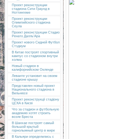
Проект реконструкции
стадиона Сити Граунд в
Ноттингеме
Проект реконструкции
Олимпийского стадиона
Сеула
Проект реконструкции Стадио
Ренато Далль'Ара
Проект нового Сидней Футбол
Стэдиум
В Китае построят спортивный
кампус со стадионом внутри
холма
Новый стадион в
калифорнийском Окленде
Леванте установит на своем
стадионе крышу
Представлен новый проект
Национального стадиона в
Вильнюсе
Проект реконструкції стадіону
ЦСКА в Києві
Что за стадион и футбольную
академию хотят строить
возле Бреста
В Шанхае построят самый
большой крытый
горнолыжный центр в мире
В Кальяри определились с