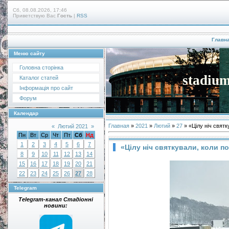
Сб, 08.08.2026, 17:46
Приветствую Вас
Гость
|
RSS
Главн
Меню сайту
Головна сторінка
stadium
Каталог статей
Інформація про сайт
Форум
Календар
Главная
»
2021
»
Лютий
»
27
» «Цілу ніч свят
«
Лютий 2021
»
Пн
Вт
Ср
Чт
Пт
Сб
Нд
1
2
3
4
5
6
7
«Цілу ніч святкували, коли п
8
9
10
11
12
13
14
15
16
17
18
19
20
21
22
23
24
25
26
27
28
Telegram
Telegram-канал Стадіонні
новини: