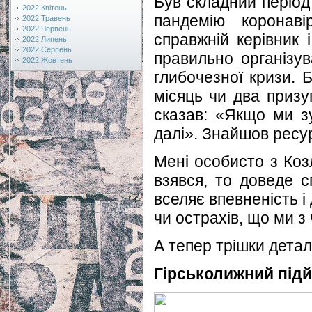
Був складний період
2022 Квітень
пандемію коронаві
2022 Травень
2022 Червень
справжній керівник 
2022 Липень
2022 Серпень
правильно організув
2022 Жовтень
глибочезної кризи. 
місяць чи два призу
сказав: «Якщо ми з
далі». Знайшов ресур
Мені особисто з Коз
взявся, то доведе с
вселяє впевненість і
чи острахів, що ми з
А тепер трішки детал
Гірськолижний під