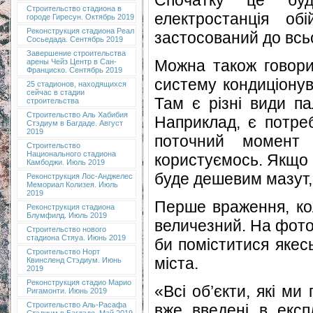
Строительство стадиона в
електростанція об
городе Гиресун. Октябрь 2019
Реконструкция стадиона Реал
застосований до всь
Сосьедада. Сентябрь 2019
Завершение строительства
Можна також говори
арены Чейз Центр в Сан-
Франциско. Сентябрь 2019
систему кондиціонув
25 стадионов, находящихся
сейчас в стадии
Там є різні види па
строительства
Строительство Аль Хабибия
Наприклад, є потре
Стэдиум в Багдаде. Август
2019
поточний момент
Строительство
Национального стадиона
користуємось. Якщо 
Камбоджи. Июль 2019
буде дешевим мазут,
Реконструкция Лос-Анджелес
Мемориал Колизея. Июль
2019
Перше враження, ко
Реконструкция стадиона
Блумфилд. Июль 2019
величезний. На фото 
Строительство нового
стадиона Стяуа. Июнь 2019
би поміститися якес
Строительство Норт
міста.
Квинсленд Стэдиум. Июнь
2019
Реконструкция стадио Марио
«Всі об’єкти, які ми
Ригамонти. Июнь 2019
Строительство Аль-Расафа
вже введені в експ