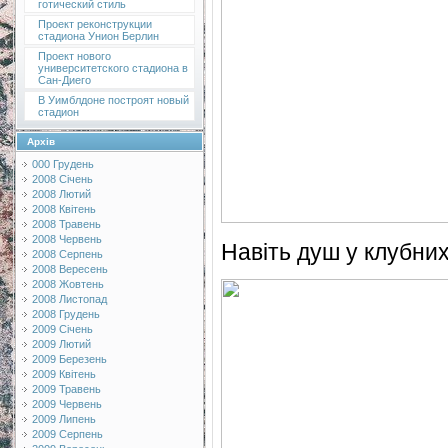
готический стиль
Проект реконструкции
стадиона Унион Берлин
Проект нового
университетского стадиона в
Сан-Диего
В Уимблдоне построят новый
стадион
Архів
000 Грудень
2008 Січень
2008 Лютий
2008 Квітень
2008 Травень
2008 Червень
Навіть душ у клубни
2008 Серпень
2008 Вересень
2008 Жовтень
2008 Листопад
2008 Грудень
2009 Січень
2009 Лютий
2009 Березень
2009 Квітень
2009 Травень
2009 Червень
2009 Липень
2009 Серпень