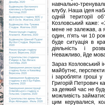
Декабрь 2020
навчально-тренувал
Будівництво біатлонного
клубу. Наша ідея на
комплексу в Буковелі.
Листопад 2020
одній території об
Будівництво стадіону МЛС у
місті Остін. Жовтень 2020
Козловський каже: «
Будівництво Аль-Тумама
Стедіум. Жовтень 2020
мене не залежав, а 
Реконструкція стадіону
один, п’ять чи 10 ро
Аталанти. Жовтень 2020
Будівництво Шанхай Пудонг
буде ситуація в кр
Футбол Стедіум. Вересень
2020
діяльність і розв
Реконструкція стадіону
Асколі. Вересень 2020
Неважливо, йде мова
Строительство стадиона
Рэйдерс в Лас-Вегасе.
Зараз Козловський і
Сентябрь 2020
Завершення реконструкції
майбутнє, перспекти
стадіону Колос в Ковалівці.
Вересень 2020
і заробляти гроші у
Завершення будівництва
стадиону в місті Ер-Райян.
Григорій Петрович ка
Серпень 2020
за деякий час не бу
Завершення реконструкції
Олімпійського стадіону в
Гельсінкі. Серепнь 2020
можливість займатис
Строительство арены Нью-
цим керувалися, кол
Йорк Айлендерс. Июль 2020