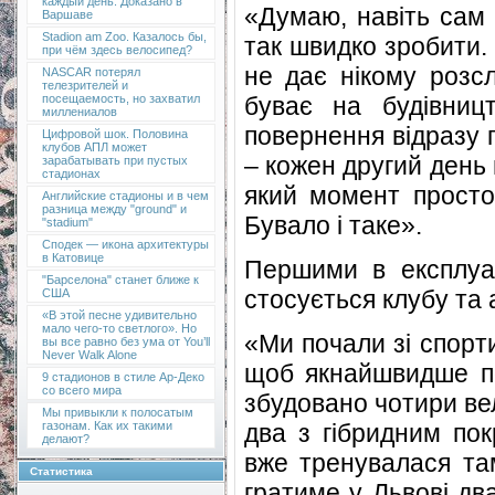
каждый день. Доказано в
«Думаю, навіть сам 
Варшаве
Stadion am Zoo. Казалось бы,
так швидко зробити. 
при чём здесь велосипед?
не дає нікому розс
NASCAR потерял
телезрителей и
буває на будівниц
посещаемость, но захватил
миллениалов
повернення відразу 
Цифровой шок. Половина
клубов АПЛ может
– кожен другий день в
зарабатывать при пустых
стадионах
який момент просто 
Английские стадионы и в чем
разница между "ground" и
Бувало і таке».
"stadium"
Сподек — икона архитектуры
в Катовице
Першими в експлуа
"Барселона" станет ближе к
стосується клубу та 
США
«В этой песне удивительно
мало чего-то светлого». Но
«Ми почали зі спорт
вы все равно без ума от You’ll
Never Walk Alone
щоб якнайшвидше по
9 стадионов в стиле Ар-Деко
со всего мира
збудовано чотири ве
Мы привыкли к полосатым
два з гібридним пок
газонам. Как их такими
делают?
вже тренувалася там
Статистика
гратиме у Львові дв