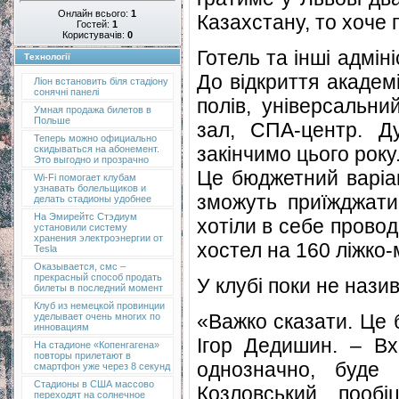
Онлайн всього:
1
Казахстану, то хоче 
Гостей:
1
Користувачів:
0
Готель та інші адмін
Технології
До відкриття академ
Ліон встановить біля стадіону
сонячні панелі
полів, універсальни
Умная продажа билетов в
Польше
зал, СПА-центр. Ду
Теперь можно официально
закінчимо цього року
скидываться на абонемент.
Это выгодно и прозрачно
Це бюджетний варіан
Wi-Fi помогает клубам
узнавать болельщиков и
зможуть приїжджати
делать стадионы удобнее
На Эмирейтс Стэдиум
хотіли в себе прово
установили систему
хранения электроэнергии от
хостел на 160 ліжко-м
Tesla
Оказывается, смс –
прекрасный способ продать
У клубі поки не нази
билеты в последний момент
Клуб из немецкой провинции
«Важко сказати. Це 
уделывает очень многих по
инновациям
Ігор Дедишин. – Вхі
На стадионе «Копенгагена»
повторы прилетают в
однозначно, буде
смартфон уже через 8 секунд
Стадионы в США массово
Козловський пооб
переходят на солнечное