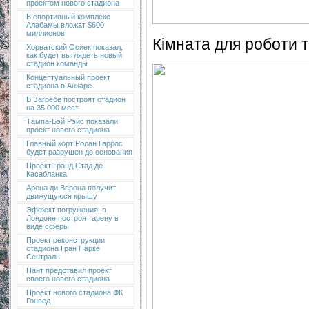
проектом нового стадиона
В спортивный комплекс
Алабамы вложат $600
миллионов
Кімната для роботи т
Хорватский Осиек показал,
как будет выглядеть новый
стадион команды
Концептуальный проект
стадиона в Анкаре
В Загребе построят стадион
на 35 000 мест
Тампа-Бэй Рэйс показали
проект нового стадиона
Главный корт Ролан Гаррос
будет разрушен до основания
Проект Гранд Стад де
Касабланка
Арена ди Верона получит
движущуюся крышу
Эффект погружения: в
Лондоне построят арену в
виде сферы
Проект реконструкции
стадиона Гран Парке
Сентраль
Нант представил проект
своего нового стадиона
Проект нового стадиона ФК
Гонвед