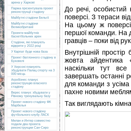
арена у Харкові
До речі, особистий 
Парма презентувала проект
реконструкції стадіону
поверсі. З тераси в
Майбутні стадіони Бельгії
На цьому ж поверсі
Майбутні стадіони
Великобританії
першої команди. На 
Проекти майбутніх
баскетбольних арен
гравців – поки від рук
Стадіони, які планують
відкрити у 2022 році
Внутрішній простір 
У Карпат буде нова база
Проект біатлонного стадіону в
жовта айдентика 
Буковелі
наскільки тут вс
У Херсоні планують
збудувати Палац спорту на 3
000 місць
завершать останні р
Агробізнес планує
для команди з усіма
реконструкцію власного
стадіону
пахне новими меблям
Верес планує збудувати у
Рівному тренувальну базу
Так виглядають кімна
Проект нового стадіону ФК
Марбелья
Проект нового стадіону
футбольного клубу ЛАСК
Милан и Интер совместно
подали два проекта
реконструкции Сан-Сиро