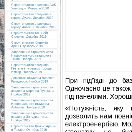
Строительство стадиона АФК
Уимблдон. Февраль 2020
Строительство стадиона в
городе Дуала. Декабрь 2019
Строительство стадиона в
городе Антакья. Декабрь 2019
Строительство Аль Бейт
Стэдиум. Декабрь 2019
Строительство Кишинёв
Арены. Декабрь 2019
Завершение строительства
Национального стадиона в
Токио. Ноябрь 2019
Строительство стадиона
Гёзтепе в турецком городе
Измир. Ноябрь 2019
Демонтаж стадиона Висенте
При під’їзді до б
Кальдерон. Ноябрь 2019
Одночасно це також 
Завершение строительства
стадиона Ференца Пушкаша.
під панелями. Хорош
Ноябрь 2019
Завершение строительства
Национального стадиона
«Потужність, яку 
Албании. Ноябрь 2019
Завершение строительства
дозволить нам повні
стадиона Эстудиантеса.
Ноябрь 2019
електроенергією. Мо
Строительство Диккис Арены
в Техасе. Октябрь 2019
Спочатку це буд