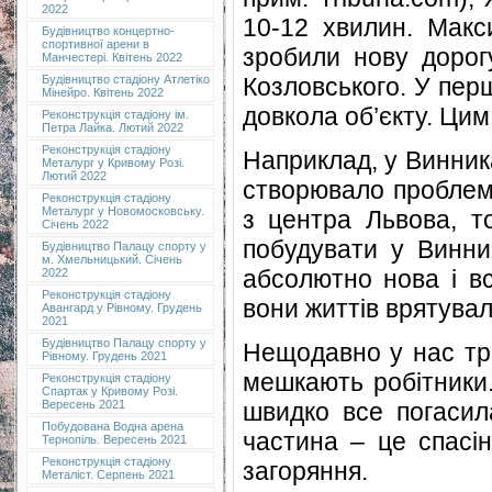
2022
10-12 хвилин. Макс
Будівництво концертно-
спортивної арени в
зробили нову дорог
Манчестері. Квітень 2022
Козловського. У пер
Будівництво стадіону Атлетіко
Мінейро. Квітень 2022
довкола об’єкту. Цим
Реконструкція стадіону ім.
Петра Лайка. Лютий 2022
Реконструкція стадіону
Наприклад, у Винник
Металург у Кривому Розі.
Лютий 2022
створювало проблеми
Реконструкція стадіону
Металург у Новомосковську.
з центра Львова, т
Січень 2022
побудувати у Винни
Будівництво Палацу спорту у
м. Хмельницький. Січень
абсолютно нова і вс
2022
Реконструкція стадіону
вони життів врятувал
Авангард у Рівному. Грудень
2021
Будівництво Палацу спорту у
Нещодавно у нас тра
Рівному. Грудень 2021
мешкають робітники.
Реконструкція стадіону
Спартак у Кривому Розі.
швидко все погасил
Вересень 2021
Побудована Водна арена
частина – це спасін
Тернопіль. Вересень 2021
Реконструкція стадіону
загоряння.
Металіст. Серпень 2021