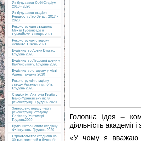
Як будувався СоФі Стедіум.
2016 - 2020
Як будувався стадіон
Рейдерс у Лас-Вегасі. 2017 -
2020
Реконструкция стадиона
Мехти Гусейнзаде в
Сумгайыте. Январь 2021
Реконструкція стадіону
Леванте. Січень 2021
Будівництво Арени Бургас.
Грудень 2020
Будівництво Льодової арени у
Кам'янському. Грудень 2020
Будівництво стадіону у місті
Адана. Грудень 2020
Реконструкція стадіону
заводу Арсенал у м. Київ.
Грудень 2020
Cтадіон ім. Анатолія Гемби у
Івано-Франківську після
реконструкції. Грудень 2020
Завершено першу чергу
реконструкції стадіону
Головна ідея – ко
Полісся у Житомирі.
Грудень2020
діяльність академії 
Будівництво нового стадіону
ФК Інгулець. Грудень 2020
«У чому я вважаю 
Строительство стадиона на
30 тыс зрителей в Душанбе.