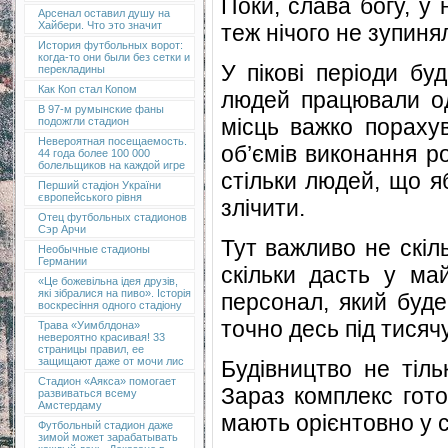
Поки, слава богу, у
Арсенал оставил душу на
Хайбери. Что это значит
теж нічого не зупиня
История футбольных ворот:
когда-то они были без сетки и
У пікові періоди бу
перекладины
Как Коп стал Копом
людей працювали одн
В 97-м румынские фаны
місць важко порахув
подожгли стадион
Невероятная посещаемость.
об’ємів виконання ро
44 года более 100 000
болельщиков на каждой игре
стільки людей, що яб
Перший стадіон України
європейського рівня
злічити.
Отец футбольных стадионов
Сэр Арчи
Тут важливо не скіл
Необычные стадионы
Германии
скільки дасть у ма
«Це божевільна ідея друзів,
які зібралися на пиво». Історія
персонал, який буде
воскресіння одного стадіону
точно десь під тисяч
Трава «Уимблдона»
невероятно красивая! 33
страницы правил, ее
защищают даже от мочи лис
Будівництво не тіль
Стадион «Аякса» помогает
Зараз комплекс гото
развиваться всему
Амстердаму
мають орієнтовно у с
Футбольный стадион даже
зимой может зарабатывать