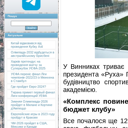
Пошук
Актуальне
Китай відмовився від
проведення Кубку Азії
Олімпіада-2032 відбудеться в
австралійському Брисбені
Харків претендує на
У Винниках триває в
проведення матчу за
Суперкубок УЄФА-2025
президента «Руха» Г
УЄФА переніс фінал Ліги
чемпіонів-2022/23 із Мюнхена
будівництво спорти
в Стамбул
Где пройдет Евро-2024?
академією.
Тирана примет первый финал
Лиги конференций УЕФА
«Комплекс повине
Зимняя Олимпиада-2026
пройдет в Милане и Кортине
бюджет клубу»
д’Ампеццо
Европейские игры в 2023 году
пройдут в Кракове
Все почалося ще 12 
ЧМ-2026 пройдет в США,
Мексике и Канаде