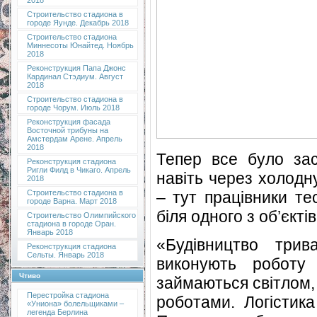
2018
Строительство стадиона в
городе Яунде. Декабрь 2018
Строительство стадиона
Миннесоты Юнайтед. Ноябрь
2018
Реконструкция Папа Джонс
Кардинал Стэдиум. Август
2018
Строительство стадиона в
городе Чорум. Июль 2018
Реконструкция фасада
Восточной трибуны на
Амстердам Арене. Апрель
2018
Тепер все було зас
Реконструкция стадиона
Ригли Филд в Чикаго. Апрель
навіть через холодн
2018
– тут працівники те
Строительство стадиона в
городе Варна. Март 2018
біля одного з об’єктів
Строительство Олимпийского
стадиона в городе Оран.
Январь 2018
«Будівництво трив
Реконструкция стадиона
Сельты. Январь 2018
виконують роботу
Чтиво
займаються світлом,
Перестройка стадиона
роботами. Логістика
«Униона» болельщиками –
легенда Берлина