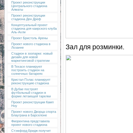
Проект реконструкции
Центрального стадиона
Алматы
Проект реконструкции
стадиона Ден Дреф
Концептуальный проект
стадиона для каирского клуба
Аль-Ахли
Проект Бристоль Арены
Проект нового стадиона в
Зал для розминки.
Лозанне
Стадион в зоопарке: новый
дизайн для новой
маркетинговой стратегии
В Техасе планируют
построить стадион на
солнечных батареях
Кристал Пэлас планирует
реконструкцию стадиона
В Дубае построят
футбольный стадион в
форме летающей тарелки
Проект реконструкции Камп
Ноу
Проект нового Дворца спорта
Блауграна в Барселоне
Фиорентина представила
проект нового стадиона
Стэмфорд Бридж получит