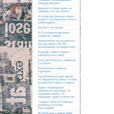
«Униона» болельщиками –
легенда Берлина
Арсенал оставил душу на
Хайбери. Что это значит
История футбольных ворот:
когда-то они были без сетки и
перекладины
Как Коп стал Копом
В 97-м румынские фаны
подожгли стадион
Невероятная посещаемость.
44 года более 100 000
болельщиков на каждой игре
Перший стадіон України
європейського рівня
Отец футбольных стадионов
Сэр Арчи
Необычные стадионы
Германии
«Це божевільна ідея друзів,
які зібралися на пиво». Історія
воскресіння одного стадіону
Трава «Уимблдона»
невероятно красивая! 33
страницы правил, ее
защищают даже от мочи лис
Стадион «Аякса» помогает
развиваться всему
Амстердаму
Футбольный стадион даже