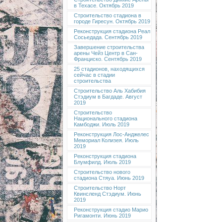
в Техасе. Октябрь 2019
Строительство стадиона в
городе Гиресун. Октябрь 2019
Реконструкция стадиона Реал
Сосьедада. Сентябрь 2019
Завершение строительства
арены Чейз Центр в Сан-
Франциско. Сентябрь 2019
25 стадионов, находящихся
сейчас в стадии
строительства
Строительство Аль Хабибия
Стэдиум в Багдаде. Август
2019
Строительство
Национального стадиона
Камбоджи. Июль 2019
Реконструкция Лос-Анджелес
Мемориал Колизея. Июль
2019
Реконструкция стадиона
Блумфилд. Июль 2019
Строительство нового
стадиона Стяуа. Июнь 2019
Строительство Норт
Квинсленд Стэдиум. Июнь
2019
Реконструкция стадио Марио
Ригамонти. Июнь 2019