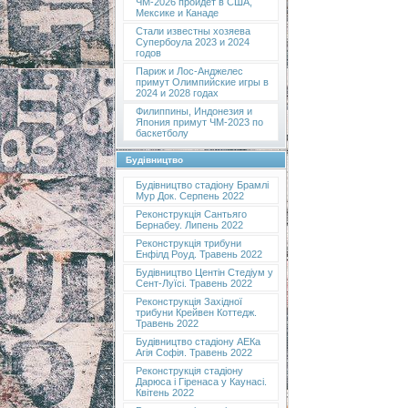
ЧМ-2026 пройдет в США,
Мексике и Канаде
Стали известны хозяева
Супербоула 2023 и 2024
годов
Париж и Лос-Анджелес
примут Олимпийские игры в
2024 и 2028 годах
Филиппины, Индонезия и
Япония примут ЧМ-2023 по
баскетболу
Будівництво
Будівництво стадіону Брамлі
Мур Док. Серпень 2022
Реконструкція Сантьяго
Бернабеу. Липень 2022
Реконструкція трибуни
Енфілд Роуд. Травень 2022
Будівництво Центін Стедіум у
Сент-Луїсі. Травень 2022
Реконструкція Західної
трибуни Крейвен Коттедж.
Травень 2022
Будівництво стадіону АЕКа
Агія Софія. Травень 2022
Реконструкція стадіону
Дарюса і Гіренаса у Каунасі.
Квітень 2022