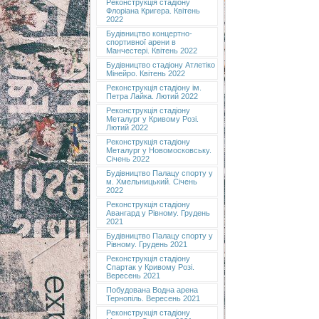
Реконструкція стадіону
Флоріана Кригера. Квітень
2022
Будівництво концертно-
спортивної арени в
Манчестері. Квітень 2022
Будівництво стадіону Атлетіко
Мінейро. Квітень 2022
Реконструкція стадіону ім.
Петра Лайка. Лютий 2022
Реконструкція стадіону
Металург у Кривому Розі.
Лютий 2022
Реконструкція стадіону
Металург у Новомосковську.
Січень 2022
Будівництво Палацу спорту у
м. Хмельницький. Січень
2022
Реконструкція стадіону
Авангард у Рівному. Грудень
2021
Будівництво Палацу спорту у
Рівному. Грудень 2021
Реконструкція стадіону
Спартак у Кривому Розі.
Вересень 2021
Побудована Водна арена
Тернопіль. Вересень 2021
Реконструкція стадіону