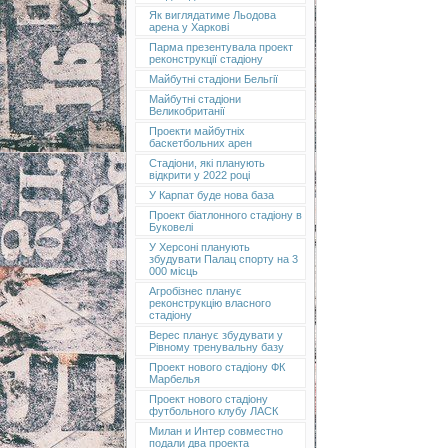
Як виглядатиме Льодова
арена у Харкові
Парма презентувала проект
реконструкції стадіону
Майбутні стадіони Бельгії
Майбутні стадіони
Великобританії
Проекти майбутніх
баскетбольних арен
Стадіони, які планують
відкрити у 2022 році
У Карпат буде нова база
Проект біатлонного стадіону в
Буковелі
У Херсоні планують
збудувати Палац спорту на 3
000 місць
Агробізнес планує
реконструкцію власного
стадіону
Верес планує збудувати у
Рівному тренувальну базу
Проект нового стадіону ФК
Марбелья
Проект нового стадіону
футбольного клубу ЛАСК
Милан и Интер совместно
подали два проекта