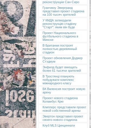
реконструкции Сан-Сиро
Гуанчжоу Эвергранд
представил проект стадиона
на 100 тысяч зрителей
У КМДА затвердили
реконструкцію стадіону
"Старт": яким він буде
Проект Национального
футбольного стадиона в
Минске
В Британии построят
полностью деревянный
стадион
Проект обновления Доджер
Стэдиум
Энфилд будет вмещать
более 61 тысячи зрителей
В Тростянці планують
побудувати комплекс
міжнародного класу
БК Валенсия построит новую
арену
Проект нового стадиона
Коламбус Крю
Клипперс представили проект
новой собственной арены
Эвертон представил проект
своего нового стадиона
Клуб MLS Цинциннати