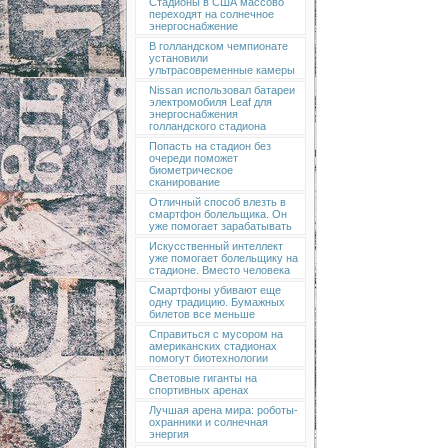
Стадионы в США массово
переходят на солнечное
энергоснабжение
В голландском чемпионате
установили
ультрасовременные камеры
Nissan использовал батареи
электромобиля Leaf для
энергоснабжения
голландского стадиона
Попасть на стадион без
очереди поможет
биометрическое
сканирование
Отличный способ влезть в
смартфон болельщика. Он
уже помогает зарабатывать
Искусственный интеллект
уже помогает болельщику на
стадионе. Вместо человека
Смартфоны убивают еще
одну традицию. Бумажных
билетов все меньше
Справиться с мусором на
американских стадионах
помогут биотехнологии
Световые гиганты на
спортивных аренах
Лучшая арена мира: роботы-
охранники и солнечная
энергия