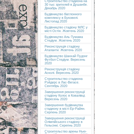
Строительство стадиона на
30 тыс зрителей в Душанбе.
Декабрь 2020
Будівництво біатлонного
комплексу в Буковелі.
Листопад 2020
Будівництво стадіону МЛС у
місті Остін. Жовтень 2020
Будівництво Аль-Тумама
Стедіум. Жовтень 2020
Реконструкція стадіону
Аталанти. Жовтень 2020
Будівництво Шанхай Пудонг
Футбол Стедіум. Вересень
2020
Реконструкція стадіону
Асколі. Вересень 2020
Строительство стадиона
Рэйдерс в Лас-Вегасе.
Сентябрь 2020
Завершення реконструкції
стадіону Колос в Ковалівці.
Вересень 2020
Завершення будівництва
стадиону в місті Ер-Райян.
Серпень 2020
Завершення реконструкції
Олімпійського стадіону в
Гельсінкі. Серепнь 2020
Строительство арены Нью-