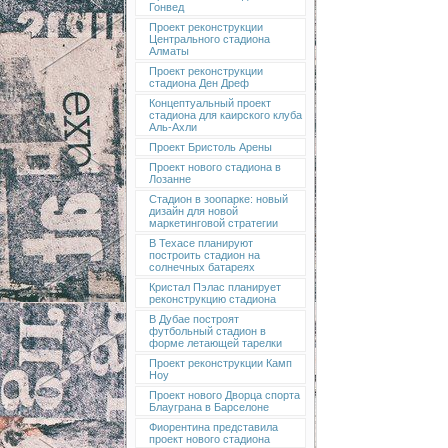
Гонвед
Проект реконструкции
Центрального стадиона
Алматы
Проект реконструкции
стадиона Ден Дреф
Концептуальный проект
стадиона для каирского клуба
Аль-Ахли
Проект Бристоль Арены
Проект нового стадиона в
Лозанне
Стадион в зоопарке: новый
дизайн для новой
маркетинговой стратегии
В Техасе планируют
построить стадион на
солнечных батареях
Кристал Пэлас планирует
реконструкцию стадиона
В Дубае построят
футбольный стадион в
форме летающей тарелки
Проект реконструкции Камп
Ноу
Проект нового Дворца спорта
Блауграна в Барселоне
Фиорентина представила
проект нового стадиона