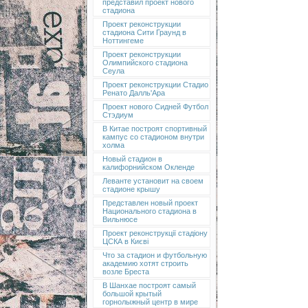
представил проект нового
стадиона
Проект реконструкции
стадиона Сити Граунд в
Ноттингеме
Проект реконструкции
Олимпийского стадиона
Сеула
Проект реконструкции Стадио
Ренато Далль'Ара
Проект нового Сидней Футбол
Стэдиум
В Китае построят спортивный
кампус со стадионом внутри
холма
Новый стадион в
калифорнийском Окленде
Леванте установит на своем
стадионе крышу
Представлен новый проект
Национального стадиона в
Вильнюсе
Проект реконструкції стадіону
ЦСКА в Києві
Что за стадион и футбольную
академию хотят строить
возле Бреста
В Шанхае построят самый
большой крытый
горнолыжный центр в мире