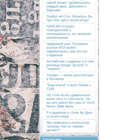
зимой может зарабатывать
каждый день. Доказано в
Варшаве
Stadion am Zoo. Казалось бы,
при чём здесь велосипед?
NASCAR потерял
телезрителей и
посещаемость, но захватил
миллениалов
Цифровой шок. Половина
клубов АПЛ может
зарабатывать при пустых
стадионах
Английские стадионы и в чем
разница между "ground" и
"stadium"
Сподек — икона архитектуры
в Катовице
"Барселона" станет ближе к
США
«В этой песне удивительно
мало чего-то светлого». Но
вы все равно без ума от You’ll
Never Walk Alone
9 стадионов в стиле Ар-Деко
со всего мира
Мы привыкли к полосатым
газонам. Как их такими
делают?
Статистика