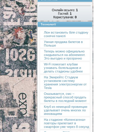
Онлайн всього:
1
Гостей:
1
Користувачів:
0
Технології
Ліон встановить біля стадіону
сонячні панелі
Умная продажа билетов в
Польше
Теперь можно официально
скидываться на абонемент.
Это выгодно и прозрачно
Wi-Fi помогает клубам
узнавать болельщиков и
делать стадионы удобнее
На Эмирейтс Стэдиум
установили систему
хранения электроэнергии от
Tesla
Оказывается, смс –
прекрасный способ продать
билеты в последний момент
Клуб из немецкой провинции
уделывает очень многих по
инновациям
На стадионе «Копенгагена»
повторы прилетают в
смартфон уже через 8 секунд