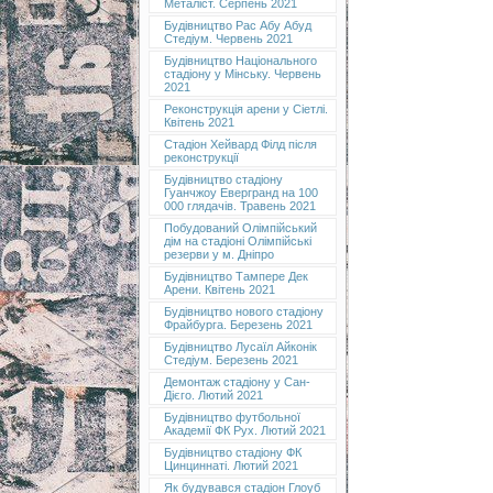
Металіст. Серпень 2021
Будівництво Рас Абу Абуд
Стедіум. Червень 2021
Будівництво Національного
стадіону у Мінську. Червень
2021
Реконструкція арени у Сіетлі.
Квітень 2021
Стадіон Хейвард Філд після
реконструкції
Будівництво стадіону
Гуанчжоу Евергранд на 100
000 глядачів. Травень 2021
Побудований Олімпійський
дім на стадіоні Олімпійські
резерви у м. Дніпро
Будівництво Тампере Дек
Арени. Квітень 2021
Будівництво нового стадіону
Фрайбурга. Березень 2021
Будівництво Лусаїл Айконік
Стедіум. Березень 2021
Демонтаж стадіону у Сан-
Дієго. Лютий 2021
Будівництво футбольної
Академії ФК Рух. Лютий 2021
Будівництво стадіону ФК
Цинциннаті. Лютий 2021
Як будувався стадіон Глоуб