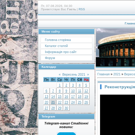
Пт, 07.08.2026, 04:30
Приветствую Вас
Гость
|
RSS
Главн
Меню сайту
Головна сторінка
Каталог статей
Інформація про сайт
Форум
Календар
Главная
»
2021
»
Верес
«
Вересень 2021
»
Пн
Вт
Ср
Чт
Пт
Сб
Нд
1
2
3
4
5
Реконструкція
6
7
8
9
10
11
12
13
14
15
16
17
18
19
20
21
22
23
24
25
26
27
28
29
30
Telegram
Telegram-канал Стадіонні
новини: