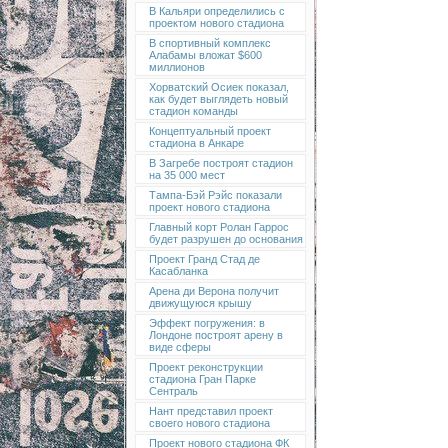
В Кальяри определились с
проектом нового стадиона
В спортивный комплекс
Алабамы вложат $600
миллионов
Хорватский Осиек показал,
как будет выглядеть новый
стадион команды
Концептуальный проект
стадиона в Анкаре
В Загребе построят стадион
на 35 000 мест
Тампа-Бэй Рэйс показали
проект нового стадиона
Главный корт Ролан Гаррос
будет разрушен до основания
Проект Гранд Стад де
Касабланка
Арена ди Верона получит
движущуюся крышу
Эффект погружения: в
Лондоне построят арену в
виде сферы
Проект реконструкции
стадиона Гран Парке
Сентраль
Нант представил проект
своего нового стадиона
Проект нового стадиона ФК