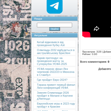
Пошук
Актуальне
Китай відмовився від
проведення Кубку Азії
Олімпіада-2032 відбудеться в
Просмотров
: 3130 |
Добави
австралійському Брисбені
Рейтинг
:
0.0
/
0
Харків претендує на
проведення матчу за
Всего комментариев
:
0
Суперкубок УЄФА-2025
Добавлять
УЄФА переніс фінал Ліги
чемпіонів-2022/23 із Мюнхена
в Стамбул
Где пройдет Евро-2024?
Тирана примет первый финал
Лиги конференций УЕФА
Зимняя Олимпиада-2026
пройдет в Милане и Кортине
д’Ампеццо
Европейские игры в 2023 году
пройдут в Кракове