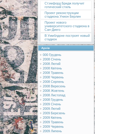
Стэмфорд Бридж получит
готический стиль
Проект реконструкции
стадиона Унион Берлин
Проект нового
университетского стадиона в
Сан-Диего
В Уимблдоне построят новый
стадион
Архів
000 Грудень
2008 Січень
2008 Лютий
2008 Квітень
2008 Травень
2008 Червень
2008 Серпень
2008 Вересень
2008 Жовтень
2008 Листопад
2008 Грудень
2009 Січень
2009 Лютий
2009 Березень
2009 Квітень
2009 Травень
2009 Червень
2009 Липень