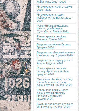
Лайф Філд. 2017 - 2020
Як будувався СоФі Стедіум.
2016 - 2020
Як будувався стадіон
Рейдерс у Лас-Вегасі. 2017 -
2020
Реконструкция стадиона
Мехти Гусейнзаде в
Сумгайыте. Январь 2021
Реконструкція стадіону
Леванте. Січень 2021
Будівництво Арени Бургас.
Грудень 2020
Будівництво Льодової арени у
Кам'янському. Грудень 2020
Будівництво стадіону у місті
Адана. Грудень 2020
Реконструкція стадіону
заводу Арсенал у м. Київ.
Грудень 2020
Cтадіон ім. Анатолія Гемби у
Івано-Франківську після
реконструкції. Грудень 2020
Завершено першу чергу
реконструкції стадіону
Полісся у Житомирі.
Грудень2020
Будівництво нового стадіону
ФК Інгулець. Грудень 2020