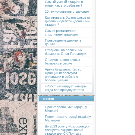
Самый умный стадион в
мире. Как это работает?
10 техно-советов стадионам
Как оторвать болельщиков от
дивана и сделать идеальный
стадион?
Самая романтичная
спортивная традиция
Превращение данных в
деньги
Стадионы на солнечных
батареях. Опыт Голландии
Стадион на солнечных
батареях в Берне
Арена будущего. Как во
Франции используют
инновации в работе с
болельщиками
«Робот активирует камеры,
когда все празднуют гол»
Проекти
Проект арени SAP Гарден у
Мюнхені
Проект реконструкції стадіону
Мальорки
До 2023 року у Розсошенцях
планують відкрити новий
стадіон для СК Полтава