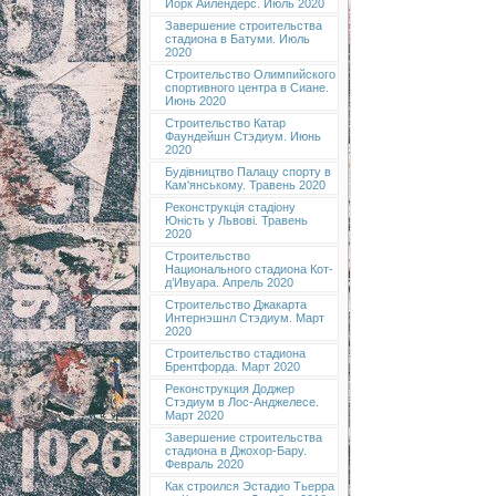
Йорк Айлендерс. Июль 2020
Завершение строительства
стадиона в Батуми. Июль
2020
Строительство Олимпийского
спортивного центра в Сиане.
Июнь 2020
Строительство Катар
Фаундейшн Стэдиум. Июнь
2020
Будівництво Палацу спорту в
Кам'янському. Травень 2020
Реконструкція стадіону
Юність у Львові. Травень
2020
Строительство
Национального стадиона Кот-
д’Ивуара. Апрель 2020
Строительство Джакарта
Интернэшнл Стэдиум. Март
2020
Строительство стадиона
Брентфорда. Март 2020
Реконструкция Доджер
Стэдиум в Лос-Анджелесе.
Март 2020
Завершение строительства
стадиона в Джохор-Бару.
Февраль 2020
Как строился Эстадио Тьерра