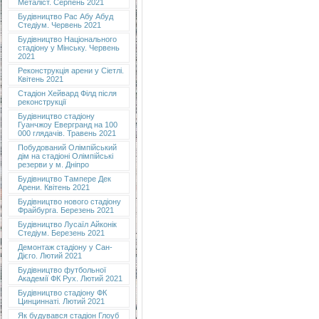
Металіст. Серпень 2021
Будівництво Рас Абу Абуд
Стедіум. Червень 2021
Будівництво Національного
стадіону у Мінську. Червень
2021
Реконструкція арени у Сіетлі.
Квітень 2021
Стадіон Хейвард Філд після
реконструкції
Будівництво стадіону
Гуанчжоу Евергранд на 100
000 глядачів. Травень 2021
Побудований Олімпійський
дім на стадіоні Олімпійські
резерви у м. Дніпро
Будівництво Тампере Дек
Арени. Квітень 2021
Будівництво нового стадіону
Фрайбурга. Березень 2021
Будівництво Лусаїл Айконік
Стедіум. Березень 2021
Демонтаж стадіону у Сан-
Дієго. Лютий 2021
Будівництво футбольної
Академії ФК Рух. Лютий 2021
Будівництво стадіону ФК
Цинциннаті. Лютий 2021
Як будувався стадіон Глоуб