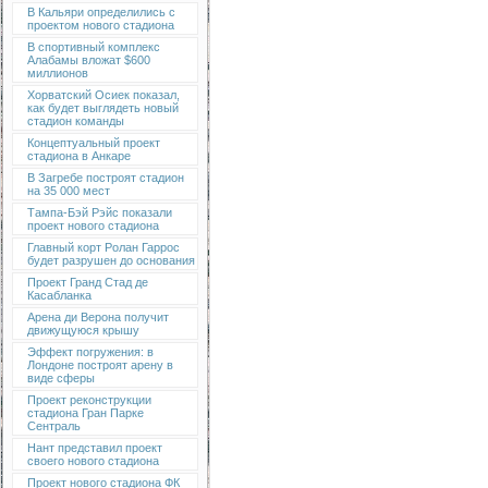
В Кальяри определились с
проектом нового стадиона
В спортивный комплекс
Алабамы вложат $600
миллионов
Хорватский Осиек показал,
как будет выглядеть новый
стадион команды
Концептуальный проект
стадиона в Анкаре
В Загребе построят стадион
на 35 000 мест
Тампа-Бэй Рэйс показали
проект нового стадиона
Главный корт Ролан Гаррос
будет разрушен до основания
Проект Гранд Стад де
Касабланка
Арена ди Верона получит
движущуюся крышу
Эффект погружения: в
Лондоне построят арену в
виде сферы
Проект реконструкции
стадиона Гран Парке
Сентраль
Нант представил проект
своего нового стадиона
Проект нового стадиона ФК