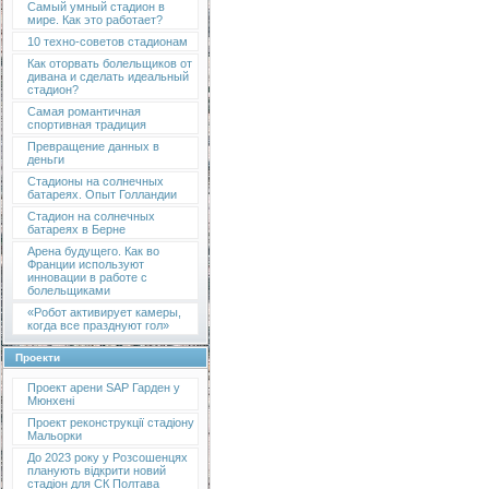
Самый умный стадион в
мире. Как это работает?
10 техно-советов стадионам
Как оторвать болельщиков от
дивана и сделать идеальный
стадион?
Самая романтичная
спортивная традиция
Превращение данных в
деньги
Стадионы на солнечных
батареях. Опыт Голландии
Стадион на солнечных
батареях в Берне
Арена будущего. Как во
Франции используют
инновации в работе с
болельщиками
«Робот активирует камеры,
когда все празднуют гол»
Проекти
Проект арени SAP Гарден у
Мюнхені
Проект реконструкції стадіону
Мальорки
До 2023 року у Розсошенцях
планують відкрити новий
стадіон для СК Полтава