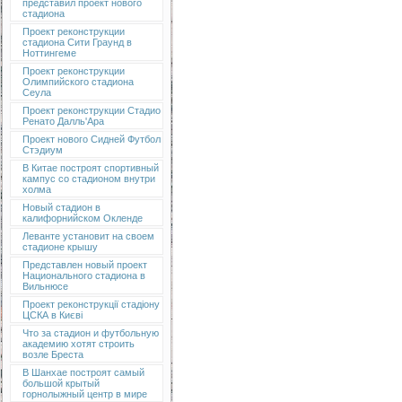
представил проект нового
стадиона
Проект реконструкции
стадиона Сити Граунд в
Ноттингеме
Проект реконструкции
Олимпийского стадиона
Сеула
Проект реконструкции Стадио
Ренато Далль'Ара
Проект нового Сидней Футбол
Стэдиум
В Китае построят спортивный
кампус со стадионом внутри
холма
Новый стадион в
калифорнийском Окленде
Леванте установит на своем
стадионе крышу
Представлен новый проект
Национального стадиона в
Вильнюсе
Проект реконструкції стадіону
ЦСКА в Києві
Что за стадион и футбольную
академию хотят строить
возле Бреста
В Шанхае построят самый
большой крытый
горнолыжный центр в мире