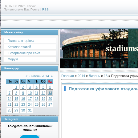
Пт, 07.08.2026, 05:42
Приветствую Вас
Гость
|
RSS
Меню сайту
Головна сторінка
stadiums
Каталог статей
Інформація про сайт
Форум
Календар
Главная
»
2014
»
Липень
»
13
» Подготовка уфим
«
Липень 2014
»
Пн
Вт
Ср
Чт
Пт
Сб
Нд
1
2
3
4
5
6
Подготовка уфимского стадион
7
8
9
10
11
12
13
14
15
16
17
18
19
20
21
22
23
24
25
26
27
28
29
30
31
Telegram
Telegram-канал Стадіонні
новини: