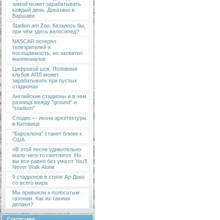
зимой может зарабатывать
каждый день. Доказано в
Варшаве
Stadion am Zoo. Казалось бы,
при чём здесь велосипед?
NASCAR потерял
телезрителей и
посещаемость, но захватил
миллениалов
Цифровой шок. Половина
клубов АПЛ может
зарабатывать при пустых
стадионах
Английские стадионы и в чем
разница между "ground" и
"stadium"
Сподек — икона архитектуры
в Катовице
"Барселона" станет ближе к
США
«В этой песне удивительно
мало чего-то светлого». Но
вы все равно без ума от You’ll
Never Walk Alone
9 стадионов в стиле Ар-Деко
со всего мира
Мы привыкли к полосатым
газонам. Как их такими
делают?
Статистика