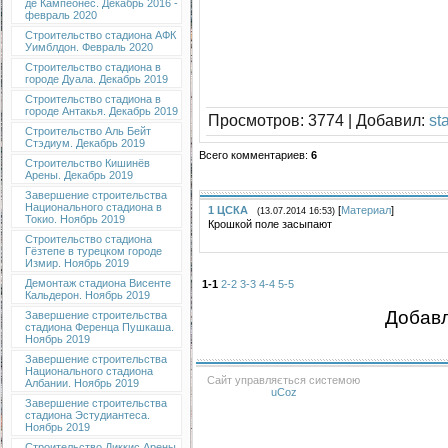
де Кампеонес. Декабрь 2016 -
февраль 2020
Строительство стадиона АФК
Уимблдон. Февраль 2020
Строительство стадиона в
городе Дуала. Декабрь 2019
Строительство стадиона в
городе Антакья. Декабрь 2019
Просмотров
: 3774 |
Добавил
:
st
Строительство Аль Бейт
Стэдиум. Декабрь 2019
Всего комментариев
:
6
Строительство Кишинёв
Арены. Декабрь 2019
Завершение строительства
Национального стадиона в
1
ЦСКА
[
Материал
]
(13.07.2014 16:53)
Токио. Ноябрь 2019
Крошкой поле засыпают
Строительство стадиона
Гёзтепе в турецком городе
Измир. Ноябрь 2019
Демонтаж стадиона Висенте
1-1
2-2
3-3
4-4
5-5
Кальдерон. Ноябрь 2019
Добавл
Завершение строительства
стадиона Ференца Пушкаша.
Ноябрь 2019
Завершение строительства
Национального стадиона
Сайт управляється системою
Албании. Ноябрь 2019
uCoz
Завершение строительства
стадиона Эстудиантеса.
Ноябрь 2019
Строительство Диккис Арены