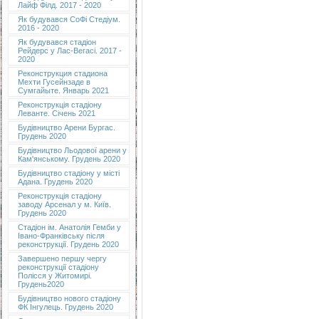
Лайф Філд. 2017 - 2020
Як будувався СоФі Стедіум.
2016 - 2020
Як будувався стадіон
Рейдерс у Лас-Вегасі. 2017 -
2020
Реконструкция стадиона
Мехти Гусейнзаде в
Сумгайыте. Январь 2021
Реконструкція стадіону
Леванте. Січень 2021
Будівництво Арени Бургас.
Грудень 2020
Будівництво Льодової арени у
Кам'янському. Грудень 2020
Будівництво стадіону у місті
Адана. Грудень 2020
Реконструкція стадіону
заводу Арсенал у м. Київ.
Грудень 2020
Cтадіон ім. Анатолія Гемби у
Івано-Франківську після
реконструкції. Грудень 2020
Завершено першу чергу
реконструкції стадіону
Полісся у Житомирі.
Грудень2020
Будівництво нового стадіону
ФК Інгулець. Грудень 2020