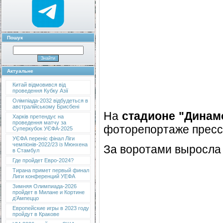
Пошук
Актуальне
Китай відмовився від
проведення Кубку Азії
Олімпіада-2032 відбудеться в
австралійському Брисбені
На
стадионе "Динам
Харків претендує на
проведення матчу за
фоторепортаже пресс
Суперкубок УЄФА-2025
УЄФА переніс фінал Ліги
чемпіонів-2022/23 із Мюнхена
За воротами выросла 
в Стамбул
Где пройдет Евро-2024?
Тирана примет первый финал
Лиги конференций УЕФА
Зимняя Олимпиада-2026
пройдет в Милане и Кортине
д’Ампеццо
Европейские игры в 2023 году
пройдут в Кракове