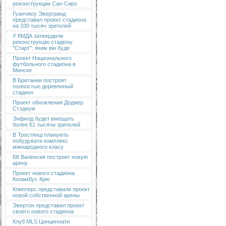
реконструкции Сан-Сиро
Гуанчжоу Эвергранд
представил проект стадиона
на 100 тысяч зрителей
У КМДА затвердили
реконструкцію стадіону
"Старт": яким він буде
Проект Национального
футбольного стадиона в
Минске
В Британии построят
полностью деревянный
стадион
Проект обновления Доджер
Стэдиум
Энфилд будет вмещать
более 61 тысячи зрителей
В Тростянці планують
побудувати комплекс
міжнародного класу
БК Валенсия построит новую
арену
Проект нового стадиона
Коламбус Крю
Клипперс представили проект
новой собственной арены
Эвертон представил проект
своего нового стадиона
Клуб MLS Цинциннати