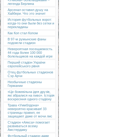
«Униона» болельщиками –
легенда Берлина
Арсенал оставил душу на
Хайбери. Что это значит
История футбольных ворот:
когда-то они были без сетки и
перекладины
Как Коп стал Копом
В 97-м румынские фаны
подожгли стадион
Невероятная посещаемость.
44 года более 100 000
болельщиков на каждой игре
Перший стадіон України
європейського рівня
Отец футбольных стадионов
Сэр Арчи
Необычные стадионы
Германии
«Це божевільна ідея друзів,
які зібралися на пиво». Історія
воскресіння одного стадіону
Трава «Уимблдона»
невероятно красивая! 33
страницы правил, ее
защищают даже от мочи лис
Стадион «Аякса» помогает
развиваться всему
Амстердаму
Футбольный стадион даже