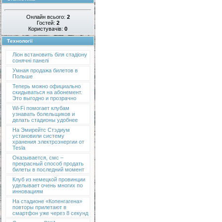
Онлайн всього:
2
Гостей:
2
Користувачів:
0
Технології
Ліон встановить біля стадіону
сонячні панелі
Умная продажа билетов в
Польше
Теперь можно официально
скидываться на абонемент.
Это выгодно и прозрачно
Wi-Fi помогает клубам
узнавать болельщиков и
делать стадионы удобнее
На Эмирейтс Стэдиум
установили систему
хранения электроэнергии от
Tesla
Оказывается, смс –
прекрасный способ продать
билеты в последний момент
Клуб из немецкой провинции
уделывает очень многих по
инновациям
На стадионе «Копенгагена»
повторы прилетают в
смартфон уже через 8 секунд