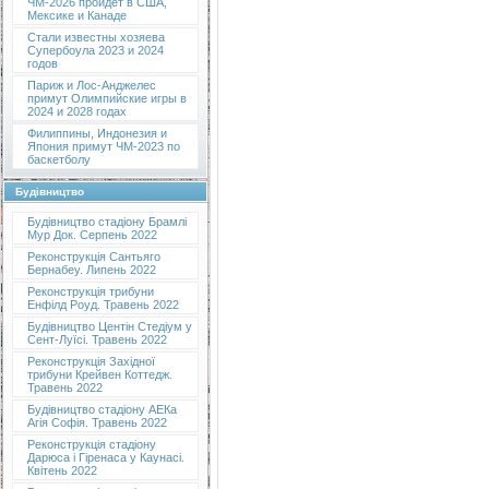
ЧМ-2026 пройдет в США,
Мексике и Канаде
Стали известны хозяева
Супербоула 2023 и 2024
годов
Париж и Лос-Анджелес
примут Олимпийские игры в
2024 и 2028 годах
Филиппины, Индонезия и
Япония примут ЧМ-2023 по
баскетболу
Будівництво
Будівництво стадіону Брамлі
Мур Док. Серпень 2022
Реконструкція Сантьяго
Бернабеу. Липень 2022
Реконструкція трибуни
Енфілд Роуд. Травень 2022
Будівництво Центін Стедіум у
Сент-Луїсі. Травень 2022
Реконструкція Західної
трибуни Крейвен Коттедж.
Травень 2022
Будівництво стадіону АЕКа
Агія Софія. Травень 2022
Реконструкція стадіону
Дарюса і Гіренаса у Каунасі.
Квітень 2022