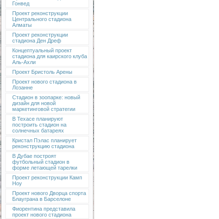
Гонвед
Проект реконструкции
Центрального стадиона
Алматы
Проект реконструкции
стадиона Ден Дреф
Концептуальный проект
стадиона для каирского клуба
Аль-Ахли
Проект Бристоль Арены
Проект нового стадиона в
Лозанне
Стадион в зоопарке: новый
дизайн для новой
маркетинговой стратегии
В Техасе планируют
построить стадион на
солнечных батареях
Кристал Пэлас планирует
реконструкцию стадиона
В Дубае построят
футбольный стадион в
форме летающей тарелки
Проект реконструкции Камп
Ноу
Проект нового Дворца спорта
Блауграна в Барселоне
Фиорентина представила
проект нового стадиона