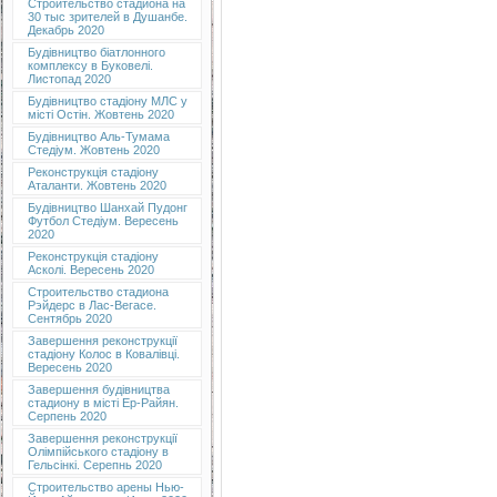
Строительство стадиона на
30 тыс зрителей в Душанбе.
Декабрь 2020
Будівництво біатлонного
комплексу в Буковелі.
Листопад 2020
Будівництво стадіону МЛС у
місті Остін. Жовтень 2020
Будівництво Аль-Тумама
Стедіум. Жовтень 2020
Реконструкція стадіону
Аталанти. Жовтень 2020
Будівництво Шанхай Пудонг
Футбол Стедіум. Вересень
2020
Реконструкція стадіону
Асколі. Вересень 2020
Строительство стадиона
Рэйдерс в Лас-Вегасе.
Сентябрь 2020
Завершення реконструкції
стадіону Колос в Ковалівці.
Вересень 2020
Завершення будівництва
стадиону в місті Ер-Райян.
Серпень 2020
Завершення реконструкції
Олімпійського стадіону в
Гельсінкі. Серепнь 2020
Строительство арены Нью-