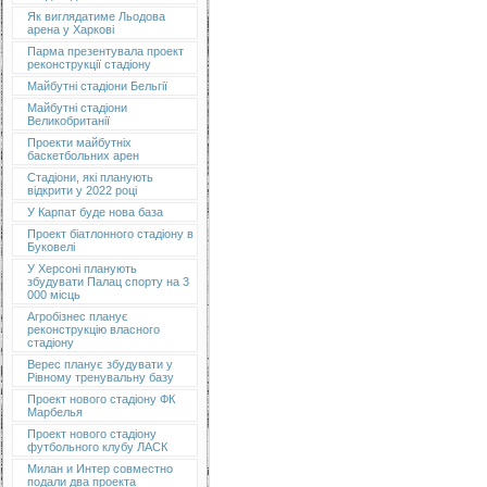
Як виглядатиме Льодова
арена у Харкові
Парма презентувала проект
реконструкції стадіону
Майбутні стадіони Бельгії
Майбутні стадіони
Великобританії
Проекти майбутніх
баскетбольних арен
Стадіони, які планують
відкрити у 2022 році
У Карпат буде нова база
Проект біатлонного стадіону в
Буковелі
У Херсоні планують
збудувати Палац спорту на 3
000 місць
Агробізнес планує
реконструкцію власного
стадіону
Верес планує збудувати у
Рівному тренувальну базу
Проект нового стадіону ФК
Марбелья
Проект нового стадіону
футбольного клубу ЛАСК
Милан и Интер совместно
подали два проекта