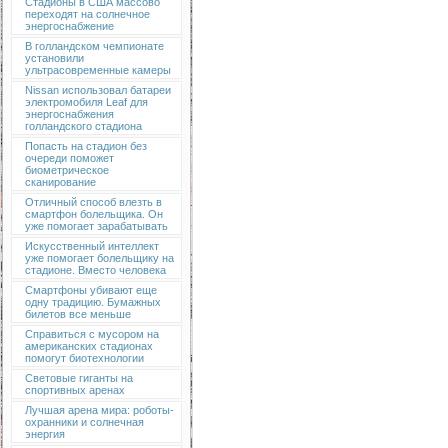
Стадионы в США массово
переходят на солнечное
энергоснабжение
В голландском чемпионате
установили
ультрасовременные камеры
Nissan использовал батареи
электромобиля Leaf для
энергоснабжения
голландского стадиона
Попасть на стадион без
очереди поможет
биометрическое
сканирование
Отличный способ влезть в
смартфон болельщика. Он
уже помогает зарабатывать
Искусственный интеллект
уже помогает болельщику на
стадионе. Вместо человека
Смартфоны убивают еще
одну традицию. Бумажных
билетов все меньше
Справиться с мусором на
американских стадионах
помогут биотехнологии
Световые гиганты на
спортивных аренах
Лучшая арена мира: роботы-
охранники и солнечная
энергия