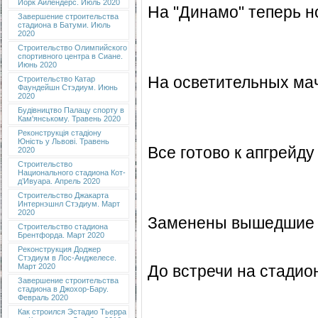
Йорк Айлендерс. Июль 2020
На "Динамо" теперь н
Завершение строительства
стадиона в Батуми. Июль
2020
Строительство Олимпийского
спортивного центра в Сиане.
Июнь 2020
На осветительных ма
Строительство Катар
Фаундейшн Стэдиум. Июнь
2020
Будівництво Палацу спорту в
Кам'янському. Травень 2020
Реконструкція стадіону
Юність у Львові. Травень
Все готово к апгрейду
2020
Строительство
Национального стадиона Кот-
д’Ивуара. Апрель 2020
Строительство Джакарта
Интернэшнл Стэдиум. Март
2020
Заменены вышедшие из
Строительство стадиона
Брентфорда. Март 2020
Реконструкция Доджер
Стэдиум в Лос-Анджелесе.
До встречи на стадио
Март 2020
Завершение строительства
стадиона в Джохор-Бару.
Февраль 2020
Как строился Эстадио Тьерра