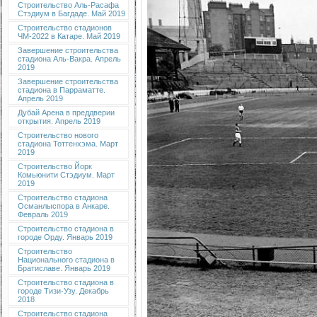
Строительство Аль-Расафа
Стэдиум в Багдаде. Май 2019
Строительство стадионов
ЧМ-2022 в Катаре. Май 2019
Завершение строительства
стадиона Аль-Вакра. Апрель
2019
Завершение строительства
стадиона в Парраматте.
Апрель 2019
Дубай Арена в преддверии
открытия. Апрель 2019
Строительство нового
стадиона Тоттенхэма. Март
2019
Строительство Йорк
Комьюнити Стэдиум. Март
2019
Строительство стадиона
Османлыспора в Анкаре.
Февраль 2019
Строительство стадиона в
городе Орду. Январь 2019
Строительство
Национального стадиона в
Братиславе. Январь 2019
Строительство стадиона в
городе Тизи-Узу. Декабрь
2018
Строительство стадиона