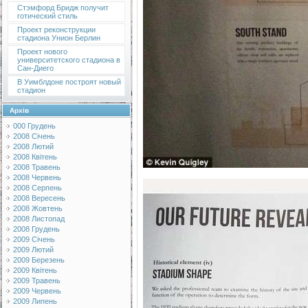
Стэмфорд Бридж получит
готический стиль
Проект реконструкции
стадиона Унион Берлин
Проект нового
университетского стадиона в
Сан-Диего
В Уимблдоне построят новый
стадион
Архів
000 Грудень
2008 Січень
2008 Лютий
2008 Квітень
2008 Травень
2008 Червень
2008 Серпень
2008 Вересень
2008 Жовтень
2008 Листопад
2008 Грудень
2009 Січень
2009 Лютий
2009 Березень
2009 Квітень
2009 Травень
2009 Червень
2009 Липень