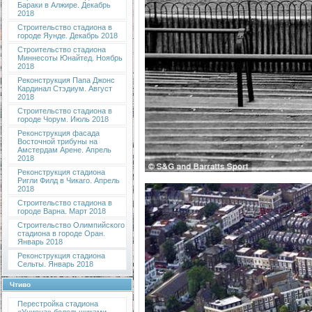
Бараки в Алжире. Декабрь
2018
Строительство стадиона в
городе Яунде. Декабрь 2018
Строительство стадиона
Миннесоты Юнайтед. Ноябрь
2018
Реконструкция Папа Джонс
Кардинал Стэдиум. Август
2018
Строительство стадиона в
городе Чорум. Июль 2018
Реконструкция фасада
Восточной трибуны на
Амстердам Арене. Апрель
2018
Реконструкция стадиона
Ригли Филд в Чикаго. Апрель
2018
Строительство стадиона в
городе Варна. Март 2018
Строительство Олимпийского
стадиона в городе Оран.
Январь 2018
Реконструкция стадиона
Сельты. Январь 2018
Чтиво
Перестройка стадиона