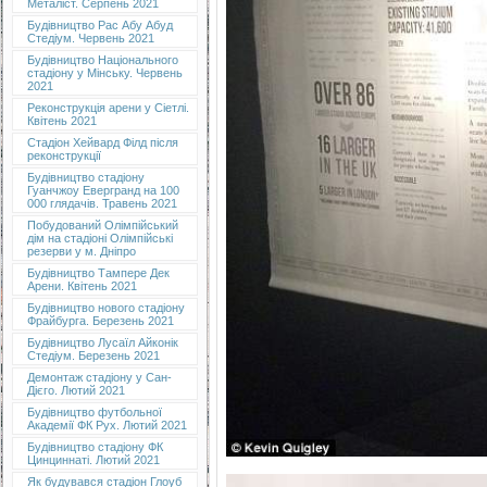
Металіст. Серпень 2021
Будівництво Рас Абу Абуд
Стедіум. Червень 2021
Будівництво Національного
стадіону у Мінську. Червень
2021
Реконструкція арени у Сіетлі.
Квітень 2021
Стадіон Хейвард Філд після
реконструкції
Будівництво стадіону
Гуанчжоу Евергранд на 100
000 глядачів. Травень 2021
Побудований Олімпійський
дім на стадіоні Олімпійські
резерви у м. Дніпро
Будівництво Тампере Дек
Арени. Квітень 2021
Будівництво нового стадіону
Фрайбурга. Березень 2021
Будівництво Лусаїл Айконік
Стедіум. Березень 2021
Демонтаж стадіону у Сан-
Дієго. Лютий 2021
Будівництво футбольної
Академії ФК Рух. Лютий 2021
Будівництво стадіону ФК
Цинциннаті. Лютий 2021
Як будувався стадіон Глоуб