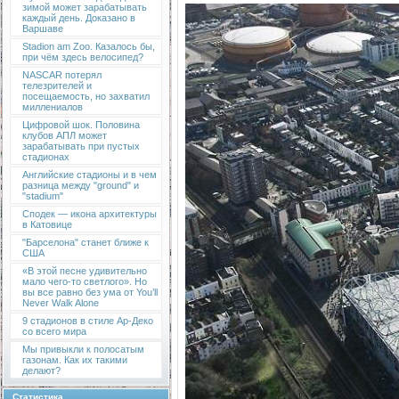
зимой может зарабатывать
каждый день. Доказано в
Варшаве
Stadion am Zoo. Казалось бы,
при чём здесь велосипед?
NASCAR потерял
телезрителей и
посещаемость, но захватил
миллениалов
Цифровой шок. Половина
клубов АПЛ может
зарабатывать при пустых
стадионах
Английские стадионы и в чем
разница между "ground" и
"stadium"
Сподек — икона архитектуры
в Катовице
"Барселона" станет ближе к
США
«В этой песне удивительно
мало чего-то светлого». Но
вы все равно без ума от You’ll
Never Walk Alone
9 стадионов в стиле Ар-Деко
со всего мира
Мы привыкли к полосатым
газонам. Как их такими
делают?
Статистика