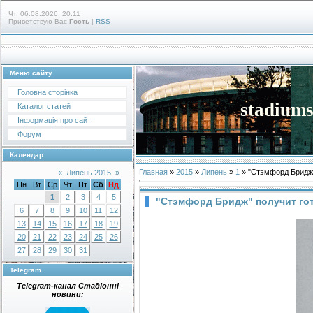
Чт, 06.08.2026, 20:11
Приветствую Вас
Гость
|
RSS
Меню сайту
Головна сторінка
stadiums
Каталог статей
Інформація про сайт
Форум
Календар
Главная
»
2015
»
Липень
»
1
» "Стэмфорд Бридж"
«
Липень 2015
»
Пн
Вт
Ср
Чт
Пт
Сб
Нд
1
2
3
4
5
"Стэмфорд Бридж" получит го
6
7
8
9
10
11
12
13
14
15
16
17
18
19
20
21
22
23
24
25
26
27
28
29
30
31
Telegram
Telegram-канал Стадіонні
новини: