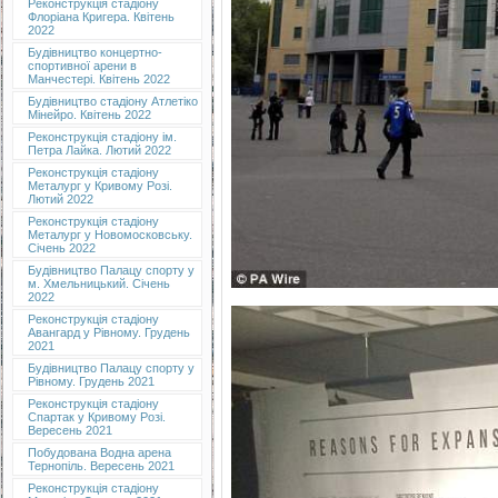
Реконструкція стадіону
Флоріана Кригера. Квітень
2022
Будівництво концертно-
спортивної арени в
Манчестері. Квітень 2022
Будівництво стадіону Атлетіко
Мінейро. Квітень 2022
Реконструкція стадіону ім.
Петра Лайка. Лютий 2022
Реконструкція стадіону
Металург у Кривому Розі.
Лютий 2022
Реконструкція стадіону
Металург у Новомосковську.
Січень 2022
Будівництво Палацу спорту у
м. Хмельницький. Січень
2022
Реконструкція стадіону
Авангард у Рівному. Грудень
2021
Будівництво Палацу спорту у
Рівному. Грудень 2021
Реконструкція стадіону
Спартак у Кривому Розі.
Вересень 2021
Побудована Водна арена
Тернопіль. Вересень 2021
Реконструкція стадіону