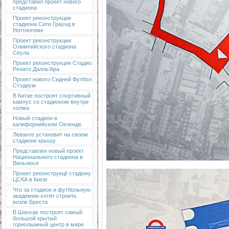
представил проект нового
стадиона
Проект реконструкции
стадиона Сити Граунд в
Ноттингеме
Проект реконструкции
Олимпийского стадиона
Сеула
Проект реконструкции Стадио
Ренато Далль'Ара
Проект нового Сидней Футбол
Стэдиум
В Китае построят спортивный
кампус со стадионом внутри
холма
Новый стадион в
калифорнийском Окленде
Леванте установит на своем
стадионе крышу
Представлен новый проект
Национального стадиона в
Вильнюсе
Проект реконструкції стадіону
ЦСКА в Києві
Что за стадион и футбольную
академию хотят строить
возле Бреста
В Шанхае построят самый
большой крытый
горнолыжный центр в мире