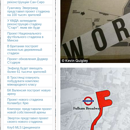
реконструкции Сан-Сиро
Гуанчжоу Эвергранд
представил проект стадиона
на 100 тысяч зрителей
У КМДА затвердили
реконструкцію стадіону
"Старт": яким він буде
Проект Национального
футбольного стадиона в
Минске
В Британии построят
полностью деревянный
стадион
Проект обновления Доджер
Стэдиум
Энфилд будет вмещать
более 61 тысячи зрителей
В Тростянці планують
побудувати комплекс
міжнародного класу
БК Валенсия построит новую
арену
Проект нового стадиона
Коламбус Крю
Клипперс представили проект
новой собственной арены
Эвертон представил проект
своего нового стадиона
Клуб MLS Цинциннати