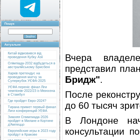
Пошук
Актуальне
Китай відмовився від
Вчера владел
проведення Кубку Азії
Олімпіада-2032 відбудеться в
представил пла
австралійському Брисбені
Харків претендує на
Бридж"
.
проведення матчу за
Суперкубок УЄФА-2025
УЄФА переніс фінал Ліги
чемпіонів-2022/23 із Мюнхена
После реконстру
в Стамбул
Где пройдет Евро-2024?
до 60 тысяч зрит
Тирана примет первый финал
Лиги конференций УЕФА
В Лондоне нач
Зимняя Олимпиада-2026
пройдет в Милане и Кортине
д’Ампеццо
консультации п
Европейские игры в 2023 году
пройдут в Кракове