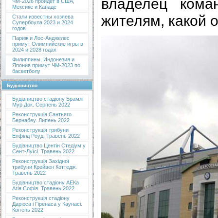
владелец кома
ЧМ-2026 пройдет в США,
Мексике и Канаде
жителям, какой 
Стали известны хозяева
Супербоула 2023 и 2024
годов
Париж и Лос-Анджелес
примут Олимпийские игры в
2024 и 2028 годах
Филиппины, Индонезия и
Япония примут ЧМ-2023 по
баскетболу
Будівництво
Будівництво стадіону Брамлі
Мур Док. Серпень 2022
Реконструкція Сантьяго
Бернабеу. Липень 2022
Реконструкція трибуни
Енфілд Роуд. Травень 2022
Будівництво Центін Стедіум у
Сент-Луїсі. Травень 2022
Реконструкція Західної
трибуни Крейвен Коттедж.
Травень 2022
Будівництво стадіону АЕКа
Агія Софія. Травень 2022
Реконструкція стадіону
Дарюса і Гіренаса у Каунасі.
Квітень 2022