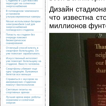
Стадионы в США массово
переходят на солнечное
энергоснабжение
Дизайн стадиона
В голландском чемпионате
установили
что известна ст
ультрасовременные камеры
Nissan использовал батареи
миллионов фунто
электромобиля Leaf для
энергоснабжения
голландского стадиона
Попасть на стадион без
очереди поможет
биометрическое
сканирование
Отличный способ влезть в
смартфон болельщика. Он
уже помогает зарабатывать
Искусственный интеллект
уже помогает болельщику на
стадионе. Вместо человека
Смартфоны убивают еще
одну традицию. Бумажных
билетов все меньше
Справиться с мусором на
американских стадионах
помогут биотехнологии
Световые гиганты на
спортивных аренах
Лучшая арена мира: роботы-
охранники и солнечная
энергия