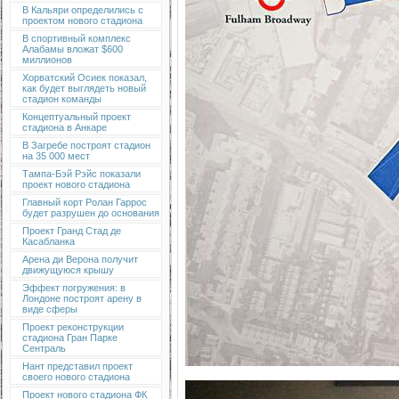
В Кальяри определились с
проектом нового стадиона
В спортивный комплекс
Алабамы вложат $600
миллионов
Хорватский Осиек показал,
как будет выглядеть новый
стадион команды
Концептуальный проект
стадиона в Анкаре
В Загребе построят стадион
на 35 000 мест
Тампа-Бэй Рэйс показали
проект нового стадиона
Главный корт Ролан Гаррос
будет разрушен до основания
Проект Гранд Стад де
Касабланка
Арена ди Верона получит
движущуюся крышу
Эффект погружения: в
Лондоне построят арену в
виде сферы
Проект реконструкции
стадиона Гран Парке
Сентраль
Нант представил проект
своего нового стадиона
Проект нового стадиона ФК