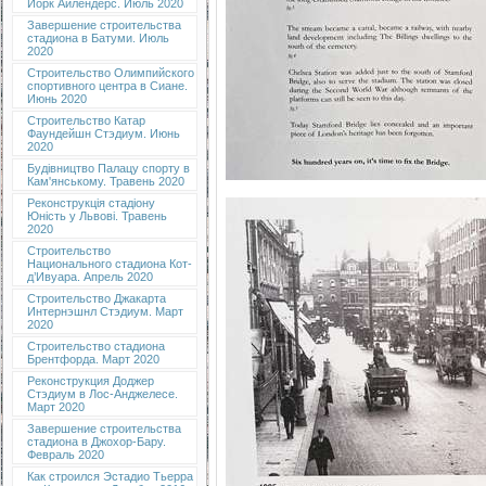
Йорк Айлендерс. Июль 2020
Завершение строительства
стадиона в Батуми. Июль
2020
Строительство Олимпийского
спортивного центра в Сиане.
Июнь 2020
Строительство Катар
Фаундейшн Стэдиум. Июнь
2020
Будівництво Палацу спорту в
Кам'янському. Травень 2020
Реконструкція стадіону
Юність у Львові. Травень
2020
Строительство
Национального стадиона Кот-
д’Ивуара. Апрель 2020
Строительство Джакарта
Интернэшнл Стэдиум. Март
2020
Строительство стадиона
Брентфорда. Март 2020
Реконструкция Доджер
Стэдиум в Лос-Анджелесе.
Март 2020
Завершение строительства
стадиона в Джохор-Бару.
Февраль 2020
Как строился Эстадио Тьерра