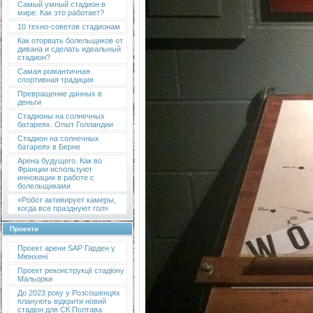
Самый умный стадион в
мире. Как это работает?
10 техно-советов стадионам
Как оторвать болельщиков от
дивана и сделать идеальный
стадион?
Самая романтичная
спортивная традиция
Превращение данных в
деньги
Стадионы на солнечных
батареях. Опыт Голландии
Стадион на солнечных
батареях в Берне
Арена будущего. Как во
Франции используют
инновации в работе с
болельщиками
«Робот активирует камеры,
когда все празднуют гол»
Проекти
Проект арени SAP Гарден у
Мюнхені
Проект реконструкції стадіону
Мальорки
До 2023 року у Розсошенцях
планують відкрити новий
стадіон для СК Полтава