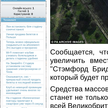
Онлайн всього:
1
Гостей:
1
Користувачів:
0
Технології
Ліон встановить біля стадіону
сонячні панелі
Умная продажа билетов в
Польше
Теперь можно официально
скидываться на абонемент.
Это выгодно и прозрачно
Сообщается, ч
Wi-Fi помогает клубам
узнавать болельщиков и
увеличить вмес
делать стадионы удобнее
На Эмирейтс Стэдиум
"Стэмфорд Брид
установили систему
хранения электроэнергии от
Tesla
который будет п
Оказывается, смс –
прекрасный способ продать
билеты в последний момент
Средства массо
Клуб из немецкой провинции
уделывает очень многих по
инновациям
станет не тольк
На стадионе «Копенгагена»
повторы прилетают в
всей Великобрит
смартфон уже через 8 секунд