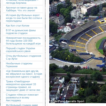
«Униона» болельщиками –
легенда Берлина
Арсенал оставил душу на
Хайбери. Что это значит
История футбольных ворот:
когда-то они были без сетки и
перекладины
Как Коп стал Копом
В 97-м румынские фаны
подожгли стадион
Невероятная посещаемость.
44 года более 100 000
болельщиков на каждой игре
Перший стадіон України
європейського рівня
Отец футбольных стадионов
Сэр Арчи
Необычные стадионы
Германии
«Це божевільна ідея друзів,
які зібралися на пиво». Історія
воскресіння одного стадіону
Трава «Уимблдона»
невероятно красивая! 33
страницы правил, ее
защищают даже от мочи лис
Стадион «Аякса» помогает
развиваться всему
Амстердаму
Футбольный стадион даже