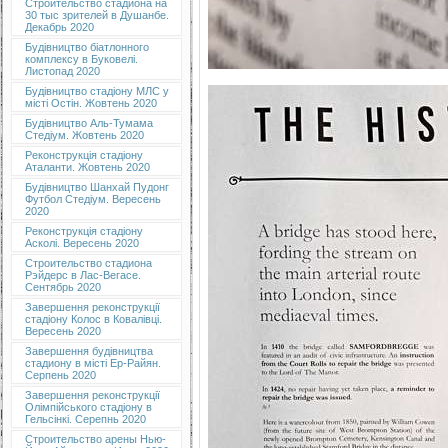
Строительство стадиона на
30 тыс зрителей в Душанбе.
Декабрь 2020
Будівництво біатлонного
комплексу в Буковелі.
Листопад 2020
Будівництво стадіону МЛС у
місті Остін. Жовтень 2020
Будівництво Аль-Тумама
Стедіум. Жовтень 2020
Реконструкція стадіону
Аталанти. Жовтень 2020
Будівництво Шанхай Пудонг
Футбол Стедіум. Вересень
2020
Реконструкція стадіону
Асколі. Вересень 2020
Строительство стадиона
Рэйдерс в Лас-Вегасе.
Сентябрь 2020
Завершення реконструкції
стадіону Колос в Ковалівці.
Вересень 2020
Завершення будівництва
стадиону в місті Ер-Райян.
Серпень 2020
Завершення реконструкції
Олімпійського стадіону в
Гельсінкі. Серепнь 2020
Строительство арены Нью-