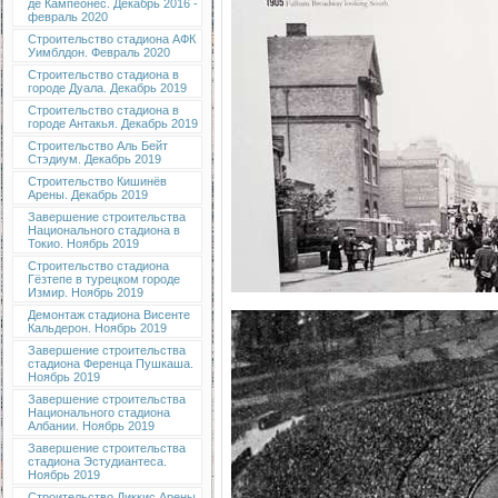
де Кампеонес. Декабрь 2016 -
февраль 2020
Строительство стадиона АФК
Уимблдон. Февраль 2020
Строительство стадиона в
городе Дуала. Декабрь 2019
Строительство стадиона в
городе Антакья. Декабрь 2019
Строительство Аль Бейт
Стэдиум. Декабрь 2019
Строительство Кишинёв
Арены. Декабрь 2019
Завершение строительства
Национального стадиона в
Токио. Ноябрь 2019
Строительство стадиона
Гёзтепе в турецком городе
Измир. Ноябрь 2019
Демонтаж стадиона Висенте
Кальдерон. Ноябрь 2019
Завершение строительства
стадиона Ференца Пушкаша.
Ноябрь 2019
Завершение строительства
Национального стадиона
Албании. Ноябрь 2019
Завершение строительства
стадиона Эстудиантеса.
Ноябрь 2019
Строительство Диккис Арены