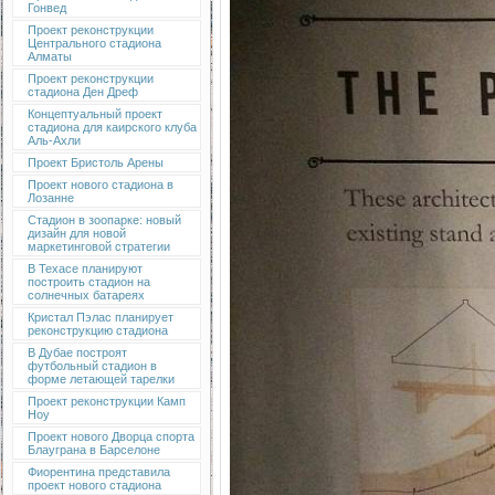
Гонвед
Проект реконструкции
Центрального стадиона
Алматы
Проект реконструкции
стадиона Ден Дреф
Концептуальный проект
стадиона для каирского клуба
Аль-Ахли
Проект Бристоль Арены
Проект нового стадиона в
Лозанне
Стадион в зоопарке: новый
дизайн для новой
маркетинговой стратегии
В Техасе планируют
построить стадион на
солнечных батареях
Кристал Пэлас планирует
реконструкцию стадиона
В Дубае построят
футбольный стадион в
форме летающей тарелки
Проект реконструкции Камп
Ноу
Проект нового Дворца спорта
Блауграна в Барселоне
Фиорентина представила
проект нового стадиона