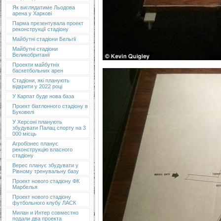
Як виглядатиме Льодова
арена у Харкові
Парма презентувала проект
реконструкції стадіону
Майбутні стадіони Бельгії
Майбутні стадіони
Великобританії
Проекти майбутніх
баскетбольних арен
Стадіони, які планують
відкрити у 2022 році
У Карпат буде нова база
Проект біатлонного стадіону в
Буковелі
У Херсоні планують
збудувати Палац спорту на 3
000 місць
Агробізнес планує
реконструкцію власного
стадіону
Верес планує збудувати у
Рівному тренувальну базу
Проект нового стадіону ФК
Марбелья
Проект нового стадіону
футбольного клубу ЛАСК
Милан и Интер совместно
подали два проекта