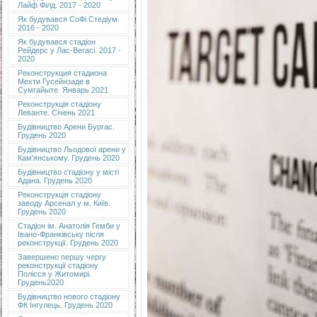
Лайф Філд. 2017 - 2020
Як будувався СоФі Стедіум.
2016 - 2020
Як будувався стадіон
Рейдерс у Лас-Вегасі. 2017 -
2020
Реконструкция стадиона
Мехти Гусейнзаде в
Сумгайыте. Январь 2021
Реконструкція стадіону
Леванте. Січень 2021
Будівництво Арени Бургас.
Грудень 2020
Будівництво Льодової арени у
Кам'янському. Грудень 2020
Будівництво стадіону у місті
Адана. Грудень 2020
Реконструкція стадіону
заводу Арсенал у м. Київ.
Грудень 2020
Cтадіон ім. Анатолія Гемби у
Івано-Франківську після
реконструкції. Грудень 2020
Завершено першу чергу
реконструкції стадіону
Полісся у Житомирі.
Грудень2020
Будівництво нового стадіону
ФК Інгулець. Грудень 2020