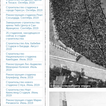
в Техасе. Октябрь 2019
Строительство стадиона в
городе Гиресун. Октябрь 2019
Реконструкция стадиона Реал
Сосьедада. Сентябрь 2019
Завершение строительства
арены Чейз Центр в Сан-
Франциско. Сентябрь 2019
25 стадионов, находящихся
сейчас в стадии
строительства
Строительство Аль Хабибия
Стэдиум в Багдаде. Август
2019
Строительство
Национального стадиона
Камбоджи. Июль 2019
Реконструкция Лос-Анджелес
Мемориал Колизея. Июль
2019
Реконструкция стадиона
Блумфилд. Июль 2019
Строительство нового
стадиона Стяуа. Июнь 2019
Строительство Норт
Квинсленд Стэдиум. Июнь
2019
Реконструкция стадио Марио
Ригамонти. Июнь 2019