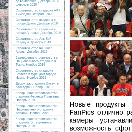
де Кампеонес. Декабрь 2016 -
февраль 2020
Строительство стадиона АФК
Уимблдон. Февраль 2020
Строительство стадиона в
городе Дуала. Декабрь 2019
Строительство стадиона в
городе Антакья. Декабрь 2019
Строительство Аль Бейт
Стэдиум. Декабрь 2019
Строительство Кишинёв
Арены. Декабрь 2019
Завершение строительства
Национального стадиона в
Токио. Ноябрь 2019
Строительство стадиона
Гёзтепе в турецком городе
Измир. Ноябрь 2019
Демонтаж стадиона Висенте
Кальдерон. Ноябрь 2019
Завершение строительства
стадиона Ференца Пушкаша.
Ноябрь 2019
Новые продукты 
Завершение строительства
Национального стадиона
FanPics отлично р
Албании. Ноябрь 2019
камеры устанавл
Завершение строительства
стадиона Эстудиантеса.
Ноябрь 2019
возможность сфот
Строительство Диккис Арены