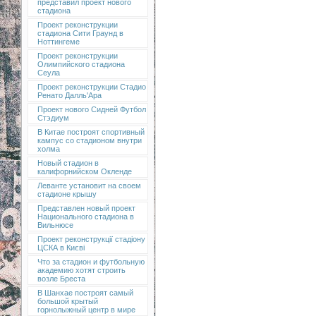
представил проект нового
стадиона
Проект реконструкции
стадиона Сити Граунд в
Ноттингеме
Проект реконструкции
Олимпийского стадиона
Сеула
Проект реконструкции Стадио
Ренато Далль'Ара
Проект нового Сидней Футбол
Стэдиум
В Китае построят спортивный
кампус со стадионом внутри
холма
Новый стадион в
калифорнийском Окленде
Леванте установит на своем
стадионе крышу
Представлен новый проект
Национального стадиона в
Вильнюсе
Проект реконструкції стадіону
ЦСКА в Києві
Что за стадион и футбольную
академию хотят строить
возле Бреста
В Шанхае построят самый
большой крытый
горнолыжный центр в мире