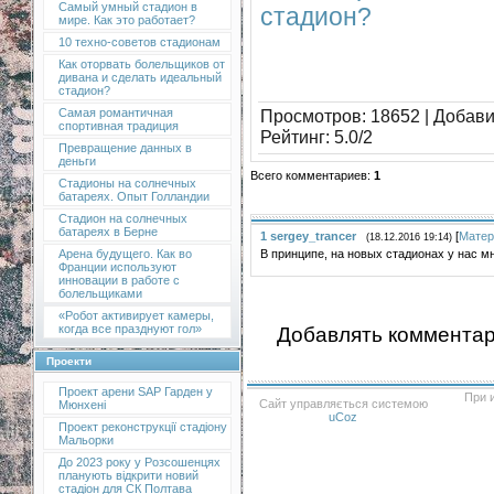
Самый умный стадион в
стадион?
мире. Как это работает?
10 техно-советов стадионам
Как оторвать болельщиков от
дивана и сделать идеальный
стадион?
Просмотров
: 18652 |
Добав
Самая романтичная
спортивная традиция
Рейтинг
:
5.0
/
2
Превращение данных в
деньги
Всего комментариев
:
1
Стадионы на солнечных
батареях. Опыт Голландии
Стадион на солнечных
батареях в Берне
1
sergey_trancer
[
Матер
(18.12.2016 19:14)
В принципе, на новых стадионах у нас 
Арена будущего. Как во
Франции используют
инновации в работе с
болельщиками
«Робот активирует камеры,
когда все празднуют гол»
Добавлять комментар
Проекти
Проект арени SAP Гарден у
При 
Сайт управляється системою
Мюнхені
uCoz
Проект реконструкції стадіону
Мальорки
До 2023 року у Розсошенцях
планують відкрити новий
стадіон для СК Полтава