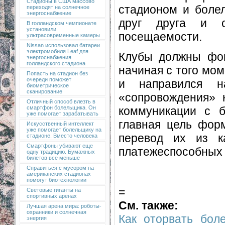
Стадионы в США массово
стадионом и болел
переходят на солнечное
энергоснабжение
друг друга и с
В голландском чемпионате
установили
посещаемости.
ультрасовременные камеры
Nissan использовал батареи
электромобиля Leaf для
Клубы должны фок
энергоснабжения
голландского стадиона
начиная с того мом
Попасть на стадион без
очереди поможет
и направился н
биометрическое
сканирование
«сопровождения» 
Отличный способ влезть в
коммуникации с б
смартфон болельщика. Он
уже помогает зарабатывать
главная цель фор
Искусственный интеллект
уже помогает болельщику на
перевод их из к
стадионе. Вместо человека
Смартфоны убивают еще
платежеспособных 
одну традицию. Бумажных
билетов все меньше
Справиться с мусором на
американских стадионах
помогут биотехнологии
=
Световые гиганты на
спортивных аренах
См. также:
Лучшая арена мира: роботы-
охранники и солнечная
Как оторвать бол
энергия