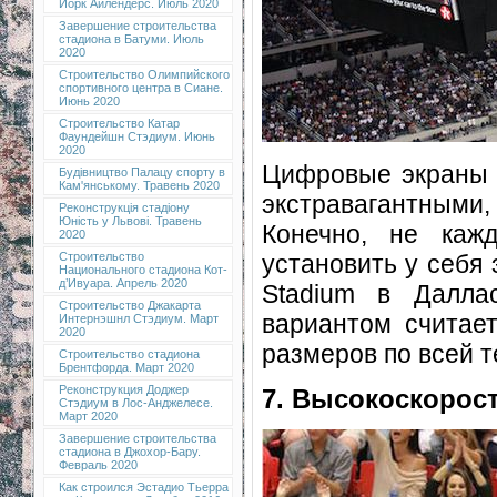
Йорк Айлендерс. Июль 2020
Завершение строительства
стадиона в Батуми. Июль
2020
Строительство Олимпийского
спортивного центра в Сиане.
Июнь 2020
Строительство Катар
Фаундейшн Стэдиум. Июнь
2020
Цифровые экраны 
Будівництво Палацу спорту в
Кам'янському. Травень 2020
экстравагантными
Реконструкція стадіону
Юність у Львові. Травень
Конечно, не каж
2020
установить у себя 
Строительство
Национального стадиона Кот-
д’Ивуара. Апрель 2020
Stadium в Далла
Строительство Джакарта
вариантом считает
Интернэшнл Стэдиум. Март
2020
размеров по всей т
Строительство стадиона
Брентфорда. Март 2020
Реконструкция Доджер
7. Высокоскорос
Стэдиум в Лос-Анджелесе.
Март 2020
Завершение строительства
стадиона в Джохор-Бару.
Февраль 2020
Как строился Эстадио Тьерра