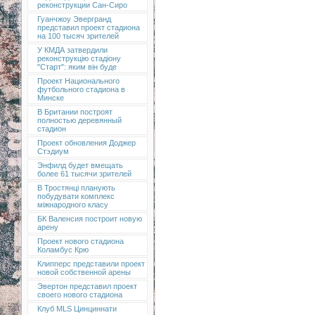
реконструкции Сан-Сиро
Гуанчжоу Эвергранд
представил проект стадиона
на 100 тысяч зрителей
У КМДА затвердили
реконструкцію стадіону
"Старт": яким він буде
Проект Национального
футбольного стадиона в
Минске
В Британии построят
полностью деревянный
стадион
Проект обновления Доджер
Стэдиум
Энфилд будет вмещать
более 61 тысячи зрителей
В Тростянці планують
побудувати комплекс
міжнародного класу
БК Валенсия построит новую
арену
Проект нового стадиона
Коламбус Крю
Клипперс представили проект
новой собственной арены
Эвертон представил проект
своего нового стадиона
Клуб MLS Цинциннати