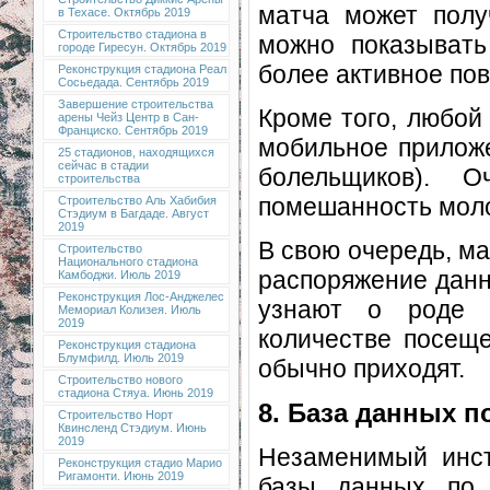
матча может полу
в Техасе. Октябрь 2019
Строительство стадиона в
можно показывать
городе Гиресун. Октябрь 2019
более активное по
Реконструкция стадиона Реал
Сосьедада. Сентябрь 2019
Завершение строительства
Кроме того, любой
арены Чейз Центр в Сан-
Франциско. Сентябрь 2019
мобильное прилож
25 стадионов, находящихся
сейчас в стадии
болельщиков). О
строительства
помешанность моло
Строительство Аль Хабибия
Стэдиум в Багдаде. Август
2019
В свою очередь, м
Строительство
Национального стадиона
распоряжение данн
Камбоджи. Июль 2019
Реконструкция Лос-Анджелес
узнают о роде и
Мемориал Колизея. Июль
2019
количестве посеще
Реконструкция стадиона
Блумфилд. Июль 2019
обычно приходят.
Строительство нового
стадиона Стяуа. Июнь 2019
8. База данных п
Строительство Норт
Квинсленд Стэдиум. Июнь
2019
Незаменимый инст
Реконструкция стадио Марио
Ригамонти. Июнь 2019
базы данных по к