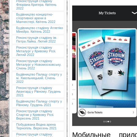
Реконструкція стадіону
Флоріана Кригера. Квітень
2022
Будівництво концертно-
спортивної арени в
Манчестері. Квітень 2022
Будівництво стадіону Атлетіко
Мінейро. Квітень 2022
Реконструкція стадіону ім.
Петра Лайка. Лютий 2022
Реконструкція стадіону
Металург у Кривому Розі.
Лютий 2022
Реконструкція стадіону
Металург у Новомосковську.
Січень 2022
Будівництво Палацу спорту у
м. Хмельницький. Січень
2022
Реконструкція стадіону
Авангард у Рівному. Грудень
2021
Будівництво Палацу спорту у
Рівному. Грудень 2021
Реконструкція стадіону
Спартак у Кривому Розі.
Вересень 2021
Побудована Водна арена
Тернопіль. Вересень 2021
Мобильные прил
Реконструкція стадіону