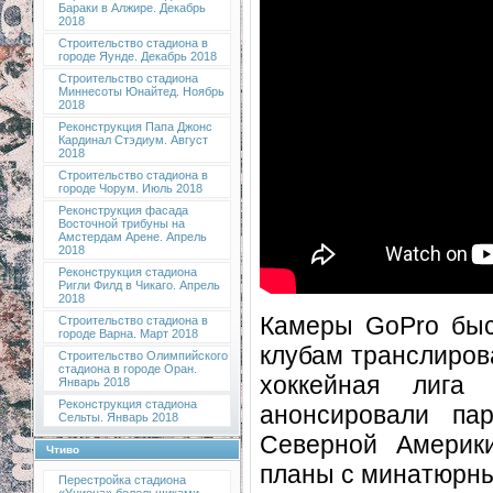
Бараки в Алжире. Декабрь
2018
Строительство стадиона в
городе Яунде. Декабрь 2018
Строительство стадиона
Миннесоты Юнайтед. Ноябрь
2018
Реконструкция Папа Джонс
Кардинал Стэдиум. Август
2018
Строительство стадиона в
городе Чорум. Июль 2018
Реконструкция фасада
Восточной трибуны на
Амстердам Арене. Апрель
2018
Реконструкция стадиона
Ригли Филд в Чикаго. Апрель
2018
Камеры GoPro быс
Строительство стадиона в
городе Варна. Март 2018
клубам транслиров
Строительство Олимпийского
стадиона в городе Оран.
хоккейная лига
Январь 2018
Реконструкция стадиона
анонсировали па
Сельты. Январь 2018
Северной Америки
Чтиво
планы с минатюрны
Перестройка стадиона