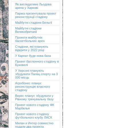
Як виглядатиме Льодова
арена у Харкові
Парма презентувала проект
реконструкції стадіону
Майбутні стадіони Бельгії
Майбутні стадіони
Великобританії
Проекти майбутніх
баскетбольних арен
Стадіони, які планують
відкрити у 2022 році
У Карпат буде нова база
Проект біатлонного стадіону в
Буковелі
У Херсоні планують
збудувати Палац спорту на 3
000 місць
Агробізнес планує
реконструкцію власного
стадіону
Верес планує збудувати у
Рівному тренувальну базу
Проект нового стадіону ФК
Марбелья
Проект нового стадіону
футбольного клубу ЛАСК
Милан и Интер совместно
подали два проекта