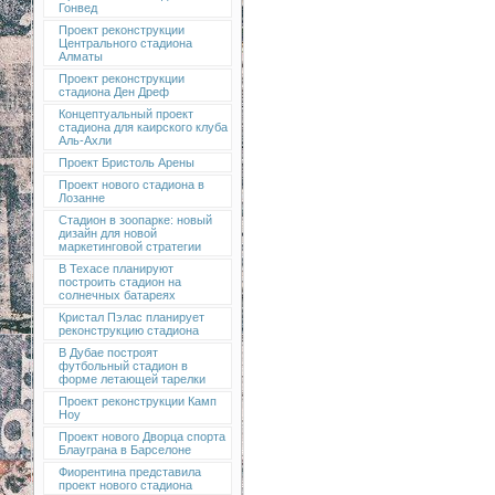
Гонвед
Проект реконструкции
Центрального стадиона
Алматы
Проект реконструкции
стадиона Ден Дреф
Концептуальный проект
стадиона для каирского клуба
Аль-Ахли
Проект Бристоль Арены
Проект нового стадиона в
Лозанне
Стадион в зоопарке: новый
дизайн для новой
маркетинговой стратегии
В Техасе планируют
построить стадион на
солнечных батареях
Кристал Пэлас планирует
реконструкцию стадиона
В Дубае построят
футбольный стадион в
форме летающей тарелки
Проект реконструкции Камп
Ноу
Проект нового Дворца спорта
Блауграна в Барселоне
Фиорентина представила
проект нового стадиона