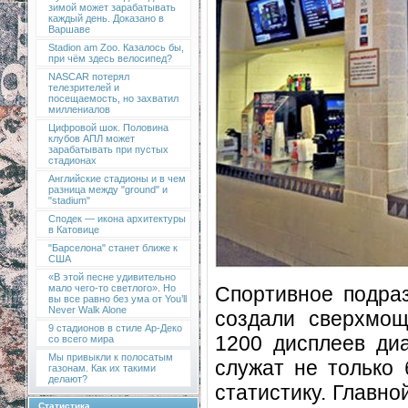
зимой может зарабатывать
каждый день. Доказано в
Варшаве
Stadion am Zoo. Казалось бы,
при чём здесь велосипед?
NASCAR потерял
телезрителей и
посещаемость, но захватил
миллениалов
Цифровой шок. Половина
клубов АПЛ может
зарабатывать при пустых
стадионах
Английские стадионы и в чем
разница между "ground" и
"stadium"
Сподек — икона архитектуры
в Катовице
"Барселона" станет ближе к
США
«В этой песне удивительно
Спортивное подраз
мало чего-то светлого». Но
вы все равно без ума от You’ll
Never Walk Alone
создали сверхмощ
9 стадионов в стиле Ар-Деко
1200 дисплеев ди
со всего мира
Мы привыкли к полосатым
служат не только 
газонам. Как их такими
делают?
статистику. Главн
Статистика