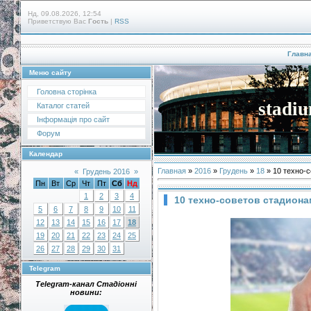
Нд, 09.08.2026, 12:54
Приветствую Вас
Гость
|
RSS
Главн
Меню сайту
Головна сторінка
stadiu
Каталог статей
Інформація про сайт
Форум
Календар
Главная
»
2016
»
Грудень
»
18
» 10 техно-
«
Грудень 2016
»
Пн
Вт
Ср
Чт
Пт
Сб
Нд
1
2
3
4
10 техно-советов стадиона
5
6
7
8
9
10
11
12
13
14
15
16
17
18
19
20
21
22
23
24
25
26
27
28
29
30
31
Telegram
Telegram-канал Стадіонні
новини: