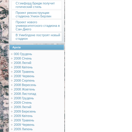
Стэмфорд Бридж получит
готический стиль
Проект реконструкции
стадиона Унион Берлин
Проект нового
университетского стадиона в
Сан-Диего
В Уимблдоне построят новый
стадион
Архів
000 Грудень
2008 Січень
2008 Лютий
2008 Квітень
2008 Травень
2008 Червень
2008 Серпень
2008 Вересень
2008 Жовтень
2008 Листопад
2008 Грудень
2009 Січень
2009 Лютий
2009 Березень
2009 Квітень
2009 Травень
2009 Червень
2009 Липень