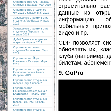
Строительство Аль-Расафа
стремительно раст
Стэдиум в Багдаде. Май 2019
Строительство стадионов
данные из откры
ЧМ-2022 в Катаре. Май 2019
информацию об 
Завершение строительства
стадиона Аль-Вакра. Апрель
2019
мобильных прилож
Завершение строительства
видео и пр.
стадиона в Парраматте.
Апрель 2019
Дубай Арена в преддверии
CDP позволяет сис
открытия. Апрель 2019
Строительство нового
обновлять их, кл
стадиона Тоттенхэма. Март
2019
клуба (например, 
Строительство Йорк
билетам, абонемент
Комьюнити Стэдиум. Март
2019
Строительство стадиона
9. GoPro
Османлыспора в Анкаре.
Февраль 2019
Строительство стадиона в
городе Орду. Январь 2019
Строительство
Национального стадиона в
Братиславе. Январь 2019
Строительство стадиона в
городе Тизи-Узу. Декабрь
2018
Строительство стадиона