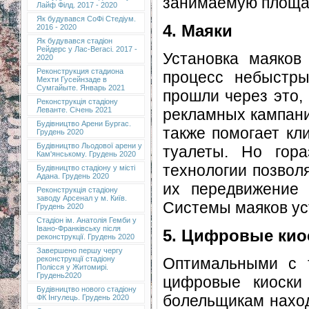
занимаемую площад
Лайф Філд. 2017 - 2020
Як будувався СоФі Стедіум.
4. Маяки
2016 - 2020
Як будувався стадіон
Рейдерс у Лас-Вегасі. 2017 -
Установка маяков
2020
Реконструкция стадиона
процесс небыстры
Мехти Гусейнзаде в
Сумгайыте. Январь 2021
прошли через это,
Реконструкція стадіону
рекламных кампани
Леванте. Січень 2021
Будівництво Арени Бургас.
также помогает кл
Грудень 2020
Будівництво Льодової арени у
туалеты. Но гора
Кам'янському. Грудень 2020
технологии позвол
Будівництво стадіону у місті
Адана. Грудень 2020
их передвижение 
Реконструкція стадіону
заводу Арсенал у м. Київ.
Системы маяков ус
Грудень 2020
Cтадіон ім. Анатолія Гемби у
Івано-Франківську після
5. Цифровые кио
реконструкції. Грудень 2020
Завершено першу чергу
Оптимальными с т
реконструкції стадіону
Полісся у Житомирі.
Грудень2020
цифровые киоски
Будівництво нового стадіону
болельщикам наход
ФК Інгулець. Грудень 2020