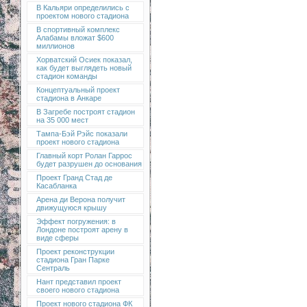
В Кальяри определились с
проектом нового стадиона
В спортивный комплекс
Алабамы вложат $600
миллионов
Хорватский Осиек показал,
как будет выглядеть новый
стадион команды
Концептуальный проект
стадиона в Анкаре
В Загребе построят стадион
на 35 000 мест
Тампа-Бэй Рэйс показали
проект нового стадиона
Главный корт Ролан Гаррос
будет разрушен до основания
Проект Гранд Стад де
Касабланка
Арена ди Верона получит
движущуюся крышу
Эффект погружения: в
Лондоне построят арену в
виде сферы
Проект реконструкции
стадиона Гран Парке
Сентраль
Нант представил проект
своего нового стадиона
Проект нового стадиона ФК