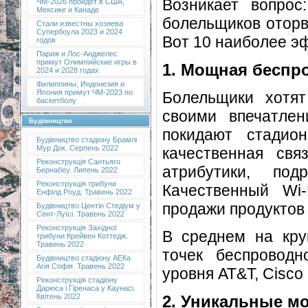
Возникает вопрос
ЧМ-2026 пройдет в США,
Мексике и Канаде
болельщиков оторв
Стали известны хозяева
Супербоула 2023 и 2024
Вот 10 наиболее э
годов
Париж и Лос-Анджелес
примут Олимпийские игры в
1. Мощная беспр
2024 и 2028 годах
Филиппины, Индонезия и
Япония примут ЧМ-2023 по
Болельщики хотят
баскетболу
своими впечатле
Будівництво
покидают стадио
Будівництво стадіону Брамлі
Мур Док. Серпень 2022
качественная свя
Реконструкція Сантьяго
атрибутики, под
Бернабеу. Липень 2022
Реконструкція трибуни
Качественный Wi-
Енфілд Роуд. Травень 2022
продажи продуктов 
Будівництво Центін Стедіум у
Сент-Луїсі. Травень 2022
Реконструкція Західної
В среднем на кру
трибуни Крейвен Коттедж.
Травень 2022
точек беспроводн
Будівництво стадіону АЕКа
Агія Софія. Травень 2022
уровня AT&T, Cisco 
Реконструкція стадіону
Дарюса і Гіренаса у Каунасі.
2. Уникальные м
Квітень 2022