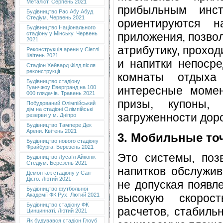
Металіст. Серпень 2021
прибыльным инст
Будівництво Рас Абу Абуд
Стедіум. Червень 2021
ориентируются 
Будівництво Національного
приложения, позво
стадіону у Мінську. Червень
2021
атрибутику, проход
Реконструкція арени у Сіетлі.
Квітень 2021
и напитки непосре
Стадіон Хейвард Філд після
реконструкції
комнаты отдыха
Будівництво стадіону
интересные момен
Гуанчжоу Евергранд на 100
000 глядачів. Травень 2021
призы, купоны,
Побудований Олімпійський
дім на стадіоні Олімпійські
загруженности доро
резерви у м. Дніпро
Будівництво Тампере Дек
Арени. Квітень 2021
3. Мобильные точ
Будівництво нового стадіону
Фрайбурга. Березень 2021
Это системы, поз
Будівництво Лусаїл Айконік
Стедіум. Березень 2021
напитков обслужив
Демонтаж стадіону у Сан-
Дієго. Лютий 2021
не допуская появл
Будівництво футбольної
высокую скорост
Академії ФК Рух. Лютий 2021
Будівництво стадіону ФК
расчетов, стабиль
Цинциннаті. Лютий 2021
Як будувався стадіон Глоуб