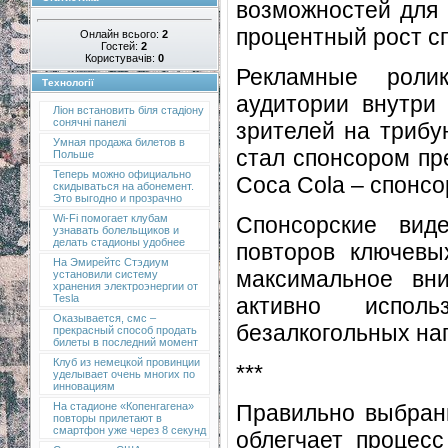
возможностей для 
процентный рост с
Онлайн всього:
2
Гостей:
2
Користувачів:
0
Рекламные роли
Технології
аудитории внутри 
Ліон встановить біля стадіону
сонячні панелі
зрителей на трибу
Умная продажа билетов в
стал спонсором пре
Польше
Теперь можно официально
Coca Cola – спонсо
скидываться на абонемент.
Это выгодно и прозрачно
Спонсорские вид
Wi-Fi помогает клубам
узнавать болельщиков и
делать стадионы удобнее
повторов ключевы
На Эмирейтс Стэдиум
максимальное вн
установили систему
хранения электроэнергии от
Tesla
активно испол
Оказывается, смс –
безалкогольных нап
прекрасный способ продать
билеты в последний момент
Клуб из немецкой провинции
***
уделывает очень многих по
инновациям
Правильно выбран
На стадионе «Копенгагена»
повторы прилетают в
смартфон уже через 8 секунд
облегчает процес