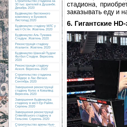
Строительство стадиона на
стадиона, приобре
30 тыс зрителей в Душанбе.
Декабрь 2020
заказывать еду и н
Будівництво біатлонного
комплексу в Буковелі.
Листопад 2020
6. Гигантские HD
Будівництво стадіону МЛС у
місті Остін. Жовтень 2020
Будівництво Аль-Тумама
Стедіум. Жовтень 2020
Реконструкція стадіону
Аталанти. Жовтень 2020
Будівництво Шанхай Пудонг
Футбол Стедіум. Вересень
2020
Реконструкція стадіону
Асколі. Вересень 2020
Строительство стадиона
Рэйдерс в Лас-Вегасе.
Сентябрь 2020
Завершення реконструкції
стадіону Колос в Ковалівці.
Вересень 2020
Завершення будівництва
стадиону в місті Ер-Райян.
Серпень 2020
Завершення реконструкції
Олімпійського стадіону в
Гельсінкі. Серепнь 2020
Строительство арены Нью-