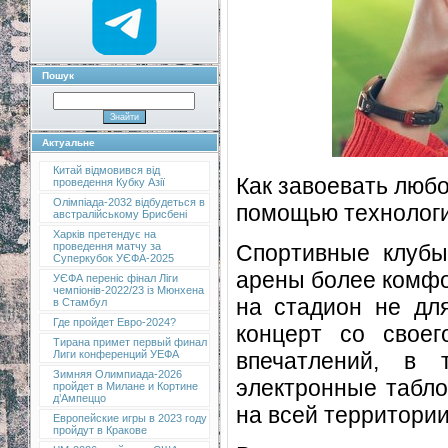
Пошук
Актуальне
Китай відмовився від
Как завоевать любо
проведення Кубку Азії
Олімпіада-2032 відбудеться в
помощью технологи
австралійському Брисбені
Харків претендує на
Спортивные клубы
проведення матчу за
Суперкубок УЄФА-2025
арены более комфо
УЄФА переніс фінал Ліги
чемпіонів-2022/23 із Мюнхена
на стадион не для
в Стамбул
Где пройдет Евро-2024?
концерт со своег
Тирана примет первый финал
впечатлений, в
Лиги конференций УЕФА
Зимняя Олимпиада-2026
электронные табло
пройдет в Милане и Кортине
д’Ампеццо
на всей территории
Европейские игры в 2023 году
пройдут в Кракове