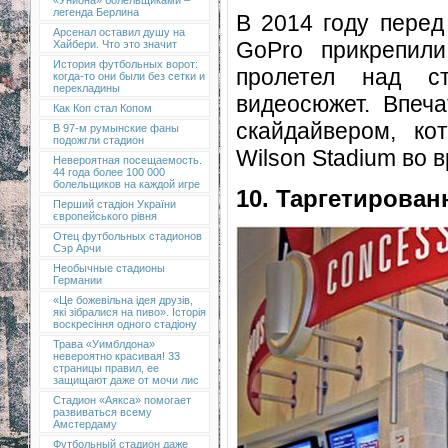
«Униона» болельщиками –
легенда Берлина
В 2014 году пере
Арсенал оставил душу на
GoPro прикрепил
Хайбери. Что это значит
История футбольных ворот:
пролетел над с
когда-то они были без сетки и
перекладины
видеосюжет. Впеч
Как Коп стал Копом
скайдайвером, ко
В 97-м румынские фаны
подожгли стадион
Wilson Stadium во
Невероятная посещаемость.
44 года более 100 000
болельщиков на каждой игре
10. Таргетирован
Перший стадіон України
європейського рівня
Отец футбольных стадионов
Сэр Арчи
Необычные стадионы
Германии
«Це божевільна ідея друзів,
які зібралися на пиво». Історія
воскресіння одного стадіону
Трава «Уимблдона»
невероятно красивая! 33
страницы правил, ее
защищают даже от мочи лис
Стадион «Аякса» помогает
развиваться всему
Амстердаму
Футбольный стадион даже