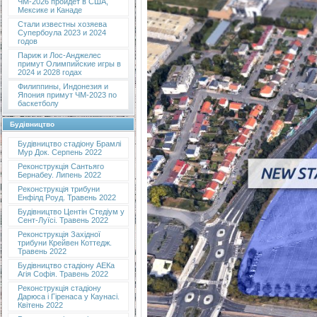
ЧМ-2026 пройдет в США,
Мексике и Канаде
Стали известны хозяева
Супербоула 2023 и 2024
годов
Париж и Лос-Анджелес
примут Олимпийские игры в
2024 и 2028 годах
Филиппины, Индонезия и
Япония примут ЧМ-2023 по
баскетболу
Будівництво
Будівництво стадіону Брамлі
Мур Док. Серпень 2022
Реконструкція Сантьяго
Бернабеу. Липень 2022
Реконструкція трибуни
Енфілд Роуд. Травень 2022
Будівництво Центін Стедіум у
Сент-Луїсі. Травень 2022
Реконструкція Західної
трибуни Крейвен Коттедж.
Травень 2022
Будівництво стадіону АЕКа
Агія Софія. Травень 2022
Реконструкція стадіону
Дарюса і Гіренаса у Каунасі.
Квітень 2022