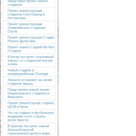
представил проект нового
стадиона
Проект реконструкции
стадиона Сити Граунд в
Ноттингеме
Проект реконструкции
Олимпийского стадиона
Сеула
Проект реконструкции Стадио
Ренато Далль'Ара
Проект нового Сидней Футбол
Стэдиум
В Китае построят спортивный
кампус со стадионом внутри
холма
Новый стадион в
калифорнийском Окленде
Леванте установит на своем
стадионе крышу
Представлен новый проект
Национального стадиона в
Вильнюсе
Проект реконструкції стадіону
ЦСКА в Києві
Что за стадион и футбольную
академию хотят строить
возле Бреста
В Шанхае построят самый
большой крытый
горнолыжный центр в мире