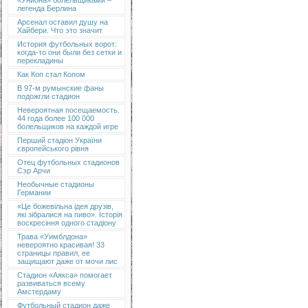
«Униона» болельщиками –
легенда Берлина
Арсенал оставил душу на
Хайбери. Что это значит
История футбольных ворот:
когда-то они были без сетки и
перекладины
Как Коп стал Копом
В 97-м румынские фаны
подожгли стадион
Невероятная посещаемость.
44 года более 100 000
болельщиков на каждой игре
Перший стадіон України
європейського рівня
Отец футбольных стадионов
Сэр Арчи
Необычные стадионы
Германии
«Це божевільна ідея друзів,
які зібралися на пиво». Історія
воскресіння одного стадіону
Трава «Уимблдона»
невероятно красивая! 33
страницы правил, ее
защищают даже от мочи лис
Стадион «Аякса» помогает
развиваться всему
Амстердаму
Футбольный стадион даже