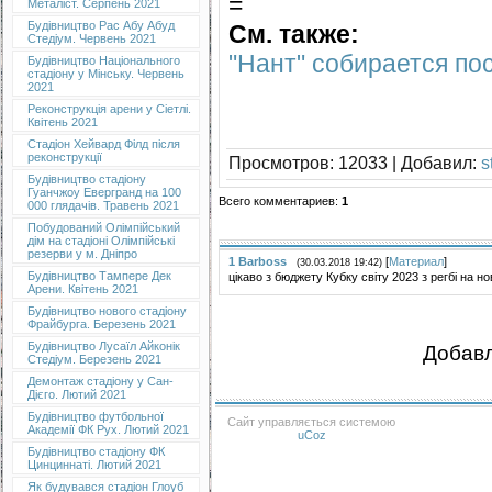
=
Металіст. Серпень 2021
Будівництво Рас Абу Абуд
См. также:
Стедіум. Червень 2021
"Нант" собирается по
Будівництво Національного
стадіону у Мінську. Червень
2021
Реконструкція арени у Сіетлі.
Квітень 2021
Стадіон Хейвард Філд після
реконструкції
Просмотров
: 12033 |
Добавил
:
s
Будівництво стадіону
Гуанчжоу Евергранд на 100
Всего комментариев
:
1
000 глядачів. Травень 2021
Побудований Олімпійський
дім на стадіоні Олімпійські
резерви у м. Дніпро
1
Barboss
[
Материал
]
(30.03.2018 19:42)
Будівництво Тампере Дек
цікаво з бюджету Кубку світу 2023 з регбі на 
Арени. Квітень 2021
Будівництво нового стадіону
Фрайбурга. Березень 2021
Будівництво Лусаїл Айконік
Добавл
Стедіум. Березень 2021
Демонтаж стадіону у Сан-
Дієго. Лютий 2021
Будівництво футбольної
Сайт управляється системою
Академії ФК Рух. Лютий 2021
uCoz
Будівництво стадіону ФК
Цинциннаті. Лютий 2021
Як будувався стадіон Глоуб