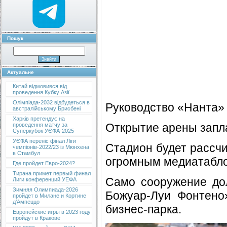
Пошук
Актуальне
Китай відмовився від
проведення Кубку Азії
Олімпіада-2032 відбудеться в
Руководство «Нанта» 
австралійському Брисбені
Харків претендує на
Открытие арены запла
проведення матчу за
Суперкубок УЄФА-2025
УЄФА переніс фінал Ліги
Стадион будет рассч
чемпіонів-2022/23 із Мюнхена
в Стамбул
огромным медиатабло 
Где пройдет Евро-2024?
Тирана примет первый финал
Само сооружение до
Лиги конференций УЕФА
Зимняя Олимпиада-2026
Божуар-Луи Фонтено»
пройдет в Милане и Кортине
д’Ампеццо
бизнес-парка.
Европейские игры в 2023 году
пройдут в Кракове