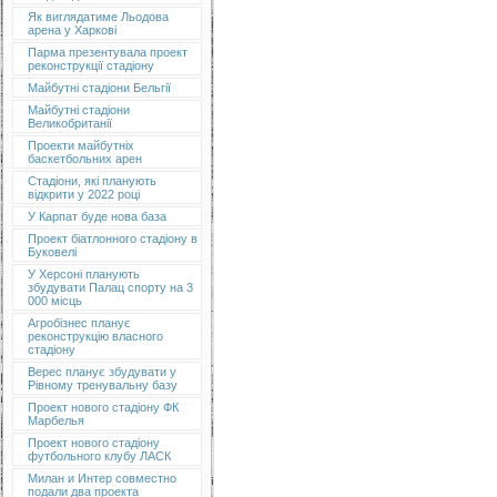
Як виглядатиме Льодова
арена у Харкові
Парма презентувала проект
реконструкції стадіону
Майбутні стадіони Бельгії
Майбутні стадіони
Великобританії
Проекти майбутніх
баскетбольних арен
Стадіони, які планують
відкрити у 2022 році
У Карпат буде нова база
Проект біатлонного стадіону в
Буковелі
У Херсоні планують
збудувати Палац спорту на 3
000 місць
Агробізнес планує
реконструкцію власного
стадіону
Верес планує збудувати у
Рівному тренувальну базу
Проект нового стадіону ФК
Марбелья
Проект нового стадіону
футбольного клубу ЛАСК
Милан и Интер совместно
подали два проекта