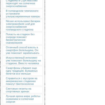
Стадионы в США массово
переходят на солнечное
энергоснабжение
В голландском чемпионате
установили
ультрасовременные камеры
Nissan использовал батареи
электромобиля Leaf для
энергоснабжения
голландского стадиона
Попасть на стадион без
очереди поможет
биометрическое
сканирование
Отличный способ влезть в
смартфон болельщика. Он
уже помогает зарабатывать
Искусственный интеллект
уже помогает болельщику на
стадионе. Вместо человека
Смартфоны убивают еще
одну традицию. Бумажных
билетов все меньше
Справиться с мусором на
американских стадионах
помогут биотехнологии
Световые гиганты на
спортивных аренах
Лучшая арена мира: роботы-
охранники и солнечная
энергия