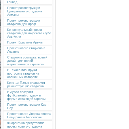
Гонвед
Проект реконструкции
Центрального стадиона
Алматы
Проект реконструкции
стадиона Ден Дреф
Концептуальный проект
стадиона для каирского клуба
Аль-Ахли
Проект Бристоль Арены
Проект нового стадиона в
Лозанне
Стадион в зоопарке: новый
дизайн для новой
маркетинговой стратегии
В Техасе планируют
построить стадион на
солнечных батареях
Кристал Пэлас планирует
реконструкцию стадиона
В Дубае построят
футбольный стадион в
форме летающей тарелки
Проект реконструкции Камп
Ноу
Проект нового Дворца спорта
Блауграна в Барселоне
Фиорентина представила
проект нового стадиона