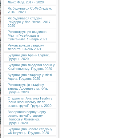
Лайф Філд. 2017 - 2020
Як будувався СоФі Стедіум.
2016 - 2020
Як будувався стадіон
Рейдерс у Лас-Вегасі. 2017 -
2020
Реконструкция стадиона
Мехти Гусейнзаде в
Сумгайыте. Январь 2021
Реконструкція стадіону
Леванте. Січень 2021
Будівництво Арени Бургас.
Грудень 2020
Будівництво Льодової арени у
Кам'янському. Грудень 2020
Будівництво стадіону у місті
Адана. Грудень 2020
Реконструкція стадіону
заводу Арсенал у м. Київ.
Грудень 2020
Cтадіон ім. Анатолія Гемби у
Івано-Франківську після
реконструкції. Грудень 2020
Завершено першу чергу
реконструкції стадіону
Полісся у Житомирі.
Грудень2020
Будівництво нового стадіону
ФК Інгулець. Грудень 2020