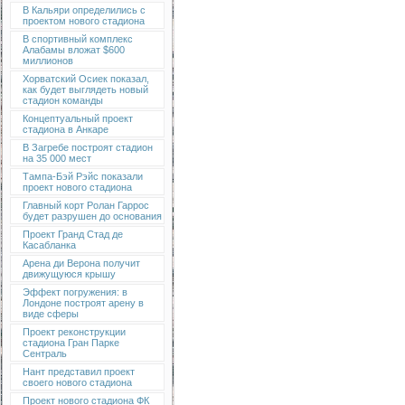
В Кальяри определились с
проектом нового стадиона
В спортивный комплекс
Алабамы вложат $600
миллионов
Хорватский Осиек показал,
как будет выглядеть новый
стадион команды
Концептуальный проект
стадиона в Анкаре
В Загребе построят стадион
на 35 000 мест
Тампа-Бэй Рэйс показали
проект нового стадиона
Главный корт Ролан Гаррос
будет разрушен до основания
Проект Гранд Стад де
Касабланка
Арена ди Верона получит
движущуюся крышу
Эффект погружения: в
Лондоне построят арену в
виде сферы
Проект реконструкции
стадиона Гран Парке
Сентраль
Нант представил проект
своего нового стадиона
Проект нового стадиона ФК