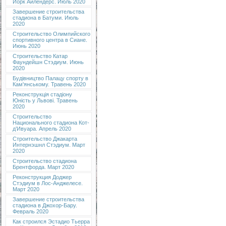
Йорк Айлендерс. Июль 2020
Завершение строительства
стадиона в Батуми. Июль
2020
Строительство Олимпийского
спортивного центра в Сиане.
Июнь 2020
Строительство Катар
Фаундейшн Стэдиум. Июнь
2020
Будівництво Палацу спорту в
Кам'янському. Травень 2020
Реконструкція стадіону
Юність у Львові. Травень
2020
Строительство
Национального стадиона Кот-
д’Ивуара. Апрель 2020
Строительство Джакарта
Интернэшнл Стэдиум. Март
2020
Строительство стадиона
Брентфорда. Март 2020
Реконструкция Доджер
Стэдиум в Лос-Анджелесе.
Март 2020
Завершение строительства
стадиона в Джохор-Бару.
Февраль 2020
Как строился Эстадио Тьерра