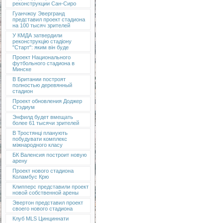
реконструкции Сан-Сиро
Гуанчжоу Эвергранд
представил проект стадиона
на 100 тысяч зрителей
У КМДА затвердили
реконструкцію стадіону
"Старт": яким він буде
Проект Национального
футбольного стадиона в
Минске
В Британии построят
полностью деревянный
стадион
Проект обновления Доджер
Стэдиум
Энфилд будет вмещать
более 61 тысячи зрителей
В Тростянці планують
побудувати комплекс
міжнародного класу
БК Валенсия построит новую
арену
Проект нового стадиона
Коламбус Крю
Клипперс представили проект
новой собственной арены
Эвертон представил проект
своего нового стадиона
Клуб MLS Цинциннати