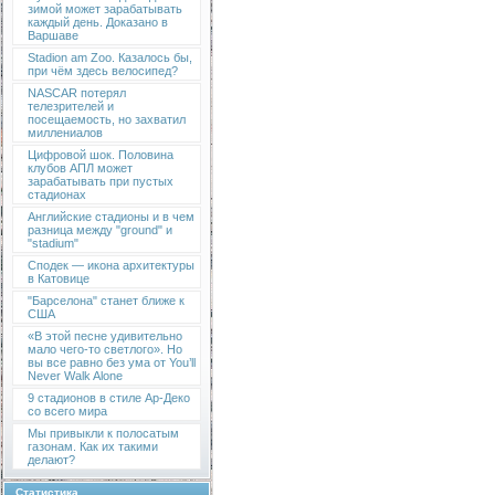
зимой может зарабатывать
каждый день. Доказано в
Варшаве
Stadion am Zoo. Казалось бы,
при чём здесь велосипед?
NASCAR потерял
телезрителей и
посещаемость, но захватил
миллениалов
Цифровой шок. Половина
клубов АПЛ может
зарабатывать при пустых
стадионах
Английские стадионы и в чем
разница между "ground" и
"stadium"
Сподек — икона архитектуры
в Катовице
"Барселона" станет ближе к
США
«В этой песне удивительно
мало чего-то светлого». Но
вы все равно без ума от You’ll
Never Walk Alone
9 стадионов в стиле Ар-Деко
со всего мира
Мы привыкли к полосатым
газонам. Как их такими
делают?
Статистика