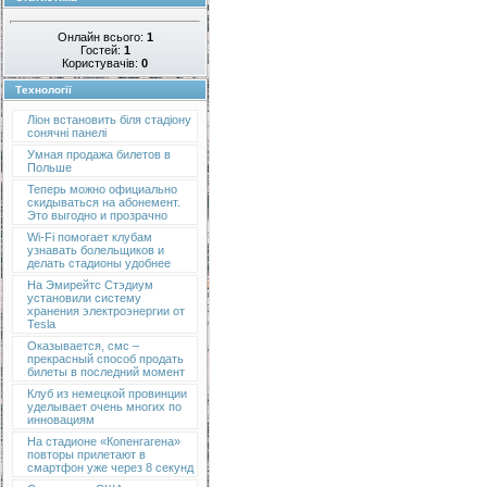
Онлайн всього:
1
Гостей:
1
Користувачів:
0
Технології
Ліон встановить біля стадіону
сонячні панелі
Умная продажа билетов в
Польше
Теперь можно официально
скидываться на абонемент.
Это выгодно и прозрачно
Wi-Fi помогает клубам
узнавать болельщиков и
делать стадионы удобнее
На Эмирейтс Стэдиум
установили систему
хранения электроэнергии от
Tesla
Оказывается, смс –
прекрасный способ продать
билеты в последний момент
Клуб из немецкой провинции
уделывает очень многих по
инновациям
На стадионе «Копенгагена»
повторы прилетают в
смартфон уже через 8 секунд