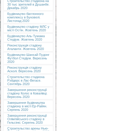
Строительство стадиона на
30 тыс зрителей в Душанбе.
Декабрь 2020
Будівництво біатлонного
комплексу в Буковелі.
Листопад 2020
Будівництво стадіону МЛС у
місті Остін. Жовтень 2020
Будівництво Аль-Тумама
Стедіум. Жовтень 2020
Реконструкція стадіону
Аталанти. Жовтень 2020
Будівництво Шанхай Пудонг
Футбол Стедіум. Вересень
2020
Реконструкція стадіону
Асколі. Вересень 2020
Строительство стадиона
Рэйдерс в Лас-Вегасе.
Сентябрь 2020
Завершення реконструкції
стадіону Колос в Ковалівці.
Вересень 2020
Завершення будівництва
стадиону в місті Ер-Райян.
Серпень 2020
Завершення реконструкції
Олімпійського стадіону в
Гельсінкі. Серепнь 2020
Строительство арены Нью-