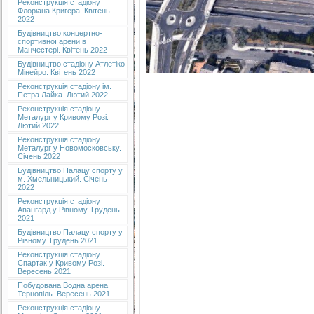
Реконструкція стадіону
Флоріана Кригера. Квітень
2022
Будівництво концертно-
спортивної арени в
Манчестері. Квітень 2022
Будівництво стадіону Атлетіко
Мінейро. Квітень 2022
Реконструкція стадіону ім.
Петра Лайка. Лютий 2022
Реконструкція стадіону
Металург у Кривому Розі.
Лютий 2022
Реконструкція стадіону
Металург у Новомосковську.
Січень 2022
Будівництво Палацу спорту у
м. Хмельницький. Січень
2022
Реконструкція стадіону
Авангард у Рівному. Грудень
2021
Будівництво Палацу спорту у
Рівному. Грудень 2021
Реконструкція стадіону
Спартак у Кривому Розі.
Вересень 2021
Побудована Водна арена
Тернопіль. Вересень 2021
Реконструкція стадіону