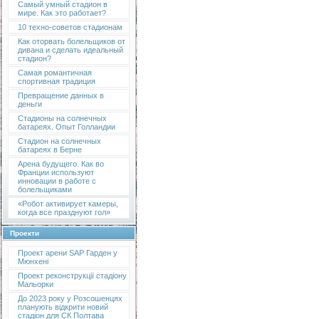
Самый умный стадион в
мире. Как это работает?
10 техно-советов стадионам
Как оторвать болельщиков от
дивана и сделать идеальный
стадион?
Самая романтичная
спортивная традиция
Превращение данных в
деньги
Стадионы на солнечных
батареях. Опыт Голландии
Стадион на солнечных
батареях в Берне
Арена будущего. Как во
Франции используют
инновации в работе с
болельщиками
«Робот активирует камеры,
когда все празднуют гол»
Проекти
Проект арени SAP Гарден у
Мюнхені
Проект реконструкції стадіону
Мальорки
До 2023 року у Розсошенцях
планують відкрити новий
стадіон для СК Полтава