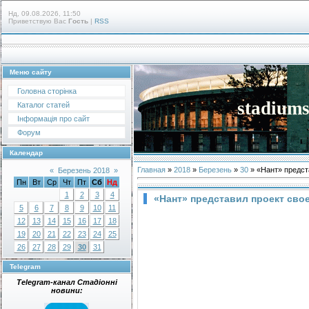
Нд, 09.08.2026, 11:50
Приветствую Вас
Гость
|
RSS
Меню сайту
Головна сторінка
stadiums
Каталог статей
Інформація про сайт
Форум
Календар
Главная
»
2018
»
Березень
»
30
» «Нант» предст
«
Березень 2018
»
Пн
Вт
Ср
Чт
Пт
Сб
Нд
1
2
3
4
«Нант» представил проект сво
5
6
7
8
9
10
11
12
13
14
15
16
17
18
19
20
21
22
23
24
25
26
27
28
29
30
31
Telegram
Telegram-канал Стадіонні
новини: