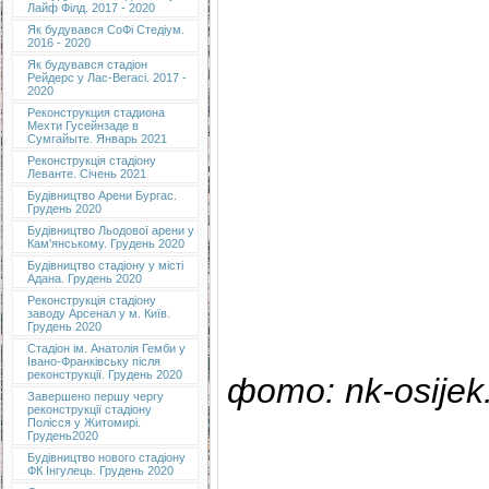
Лайф Філд. 2017 - 2020
Як будувався СоФі Стедіум.
2016 - 2020
Як будувався стадіон
Рейдерс у Лас-Вегасі. 2017 -
2020
Реконструкция стадиона
Мехти Гусейнзаде в
Сумгайыте. Январь 2021
Реконструкція стадіону
Леванте. Січень 2021
Будівництво Арени Бургас.
Грудень 2020
Будівництво Льодової арени у
Кам'янському. Грудень 2020
Будівництво стадіону у місті
Адана. Грудень 2020
Реконструкція стадіону
заводу Арсенал у м. Київ.
Грудень 2020
Cтадіон ім. Анатолія Гемби у
Івано-Франківську після
реконструкції. Грудень 2020
фото: nk-osijek.h
Завершено першу чергу
реконструкції стадіону
Полісся у Житомирі.
Грудень2020
Будівництво нового стадіону
ФК Інгулець. Грудень 2020