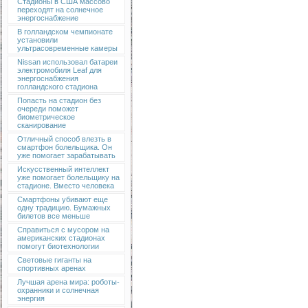
Стадионы в США массово
переходят на солнечное
энергоснабжение
В голландском чемпионате
установили
ультрасовременные камеры
Nissan использовал батареи
электромобиля Leaf для
энергоснабжения
голландского стадиона
Попасть на стадион без
очереди поможет
биометрическое
сканирование
Отличный способ влезть в
смартфон болельщика. Он
уже помогает зарабатывать
Искусственный интеллект
уже помогает болельщику на
стадионе. Вместо человека
Смартфоны убивают еще
одну традицию. Бумажных
билетов все меньше
Справиться с мусором на
американских стадионах
помогут биотехнологии
Световые гиганты на
спортивных аренах
Лучшая арена мира: роботы-
охранники и солнечная
энергия