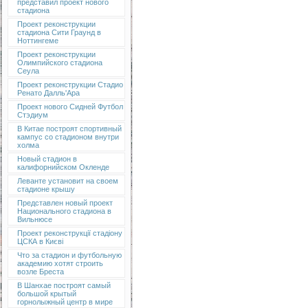
представил проект нового
стадиона
Проект реконструкции
стадиона Сити Граунд в
Ноттингеме
Проект реконструкции
Олимпийского стадиона
Сеула
Проект реконструкции Стадио
Ренато Далль'Ара
Проект нового Сидней Футбол
Стэдиум
В Китае построят спортивный
кампус со стадионом внутри
холма
Новый стадион в
калифорнийском Окленде
Леванте установит на своем
стадионе крышу
Представлен новый проект
Национального стадиона в
Вильнюсе
Проект реконструкції стадіону
ЦСКА в Києві
Что за стадион и футбольную
академию хотят строить
возле Бреста
В Шанхае построят самый
большой крытый
горнолыжный центр в мире