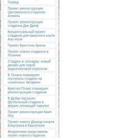
Гонвед
Проект реконструкции
Центрального стадиона
Алматы
Проект реконструкции
стадиона Ден Дреф
Концептуальный проект
стадиона для каирского клуба
Аль-Ахли
Проект Бристоль Арены
Проект нового стадиона в
Лозанне
Стадион в зоопарке: новый
дизайн для новой
маркетинговой стратегии
В Техасе планируют
построить стадион на
солнечных батареях
Кристал Пэлас планирует
реконструкцию стадиона
В Дубае построят
футбольный стадион в
форме летающей тарелки
Проект реконструкции Камп
Ноу
Проект нового Дворца спорта
Блауграна в Барселоне
Фиорентина представила
проект нового стадиона