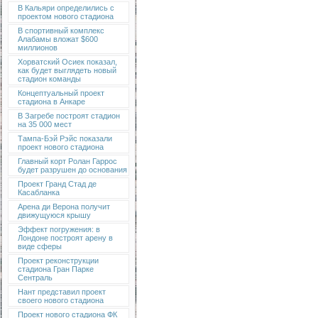
В Кальяри определились с
проектом нового стадиона
В спортивный комплекс
Алабамы вложат $600
миллионов
Хорватский Осиек показал,
как будет выглядеть новый
стадион команды
Концептуальный проект
стадиона в Анкаре
В Загребе построят стадион
на 35 000 мест
Тампа-Бэй Рэйс показали
проект нового стадиона
Главный корт Ролан Гаррос
будет разрушен до основания
Проект Гранд Стад де
Касабланка
Арена ди Верона получит
движущуюся крышу
Эффект погружения: в
Лондоне построят арену в
виде сферы
Проект реконструкции
стадиона Гран Парке
Сентраль
Нант представил проект
своего нового стадиона
Проект нового стадиона ФК