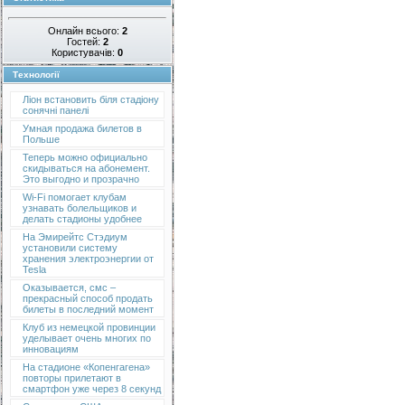
Онлайн всього:
2
Гостей:
2
Користувачів:
0
Технології
Ліон встановить біля стадіону
сонячні панелі
Умная продажа билетов в
Польше
Теперь можно официально
скидываться на абонемент.
Это выгодно и прозрачно
Wi-Fi помогает клубам
узнавать болельщиков и
делать стадионы удобнее
На Эмирейтс Стэдиум
установили систему
хранения электроэнергии от
Tesla
Оказывается, смс –
прекрасный способ продать
билеты в последний момент
Клуб из немецкой провинции
уделывает очень многих по
инновациям
На стадионе «Копенгагена»
повторы прилетают в
смартфон уже через 8 секунд