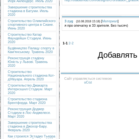
Йорк Айлендерс. Июль 2020
Завершение строительства
стадиона в Батуми. Июль
2020
Строительство Олимпийского
3
zyg
[
Материал
]
(10.08.2018 15:18)
спортивного центра в Сиане.
я про опечатку в 33 зрителя. Без тысяч)
Июнь 2020
Строительство Катар
Фаундейшн Стэдиум. Июнь
2020
1-1
2-2
Будівництво Палацу спорту в
Кам'янському. Травень 2020
Добавлять 
Реконструкція стадіону
Юність у Львові. Травень
2020
Строительство
Национального стадиона Кот-
Сайт управляється системою
д’Ивуара. Апрель 2020
uCoz
Строительство Джакарта
Интернэшнл Стэдиум. Март
2020
Строительство стадиона
Брентфорда. Март 2020
Реконструкция Доджер
Стэдиум в Лос-Анджелесе.
Март 2020
Завершение строительства
стадиона в Джохор-Бару.
Февраль 2020
Как строился Эстадио Тьерра