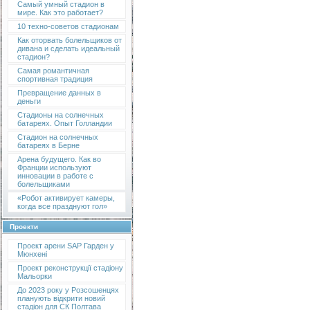
Самый умный стадион в
мире. Как это работает?
10 техно-советов стадионам
Как оторвать болельщиков от
дивана и сделать идеальный
стадион?
Самая романтичная
спортивная традиция
Превращение данных в
деньги
Стадионы на солнечных
батареях. Опыт Голландии
Стадион на солнечных
батареях в Берне
Арена будущего. Как во
Франции используют
инновации в работе с
болельщиками
«Робот активирует камеры,
когда все празднуют гол»
Проекти
Проект арени SAP Гарден у
Мюнхені
Проект реконструкції стадіону
Мальорки
До 2023 року у Розсошенцях
планують відкрити новий
стадіон для СК Полтава