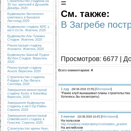
=
Строительство стадиона на
30 тыс зрителей в Душанбе.
Декабрь 2020
См. также:
Будівництво біатлонного
комплексу в Буковелі.
Листопад 2020
В Загребе пост
Будівництво стадіону МЛС у
місті Остін. Жовтень 2020
Будівництво Аль-Тумама
Стедіум. Жовтень 2020
Реконструкція стадіону
Аталанти. Жовтень 2020
Будівництво Шанхай Пудонг
Просмотров
: 6677 |
Д
Футбол Стедіум. Вересень
2020
Реконструкція стадіону
Всего комментариев
:
4
Асколі. Вересень 2020
Строительство стадиона
Рэйдерс в Лас-Вегасе.
Сентябрь 2020
1
zyg
[
Материал
]
(09.08.2018 15:55)
Завершення реконструкції
"Ранее клуб вынашивал планы строительства 
стадіону Колос в Ковалівці.
Хотелось бы посмотреть)
Вересень 2020
Завершення будівництва
стадиону в місті Ер-Райян.
Серпень 2020
Завершення реконструкції
2
пинчук
[
Материал
]
(10.08.2018 14:47)
Олімпійського стадіону в
На польском
Гельсінкі. Серепнь 2020
http://stadiony.net/projekty/cro/stadion_gradski
На английском
Строительство арены Нью-
http://stadiumdb.com/designs/cro/stadion_gradsk