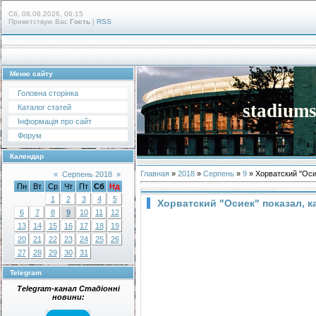
Сб, 08.08.2026, 06:15
Приветствую Вас
Гость
|
RSS
Меню сайту
Головна сторінка
stadiums
Каталог статей
Інформація про сайт
Форум
Календар
Главная
»
2018
»
Серпень
»
9
» Хорватский "Оси
«
Серпень 2018
»
Пн
Вт
Ср
Чт
Пт
Сб
Нд
1
2
3
4
5
Хорватский "Осиек" показал, 
6
7
8
9
10
11
12
13
14
15
16
17
18
19
20
21
22
23
24
25
26
27
28
29
30
31
Telegram
Telegram-канал Стадіонні
новини: