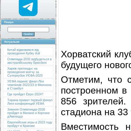
Пошук
Актуальне
Китай відмовився від
Хорватский клу
проведення Кубку Азії
Олімпіада-2032 відбудеться в
будущего новог
австралійському Брисбені
Харків претендує на
проведення матчу за
Суперкубок УЄФА-2025
Отметим, что 
УЄФА переніс фінал Ліги
чемпіонів-2022/23 із Мюнхена
построенном в 
в Стамбул
Где пройдет Евро-2024?
856 зрителей.
Тирана примет первый финал
Лиги конференций УЕФА
стадиона на 33 
Зимняя Олимпиада-2026
пройдет в Милане и Кортине
д’Ампеццо
Европейские игры в 2023 году
Вместимость н
пройдут в Кракове