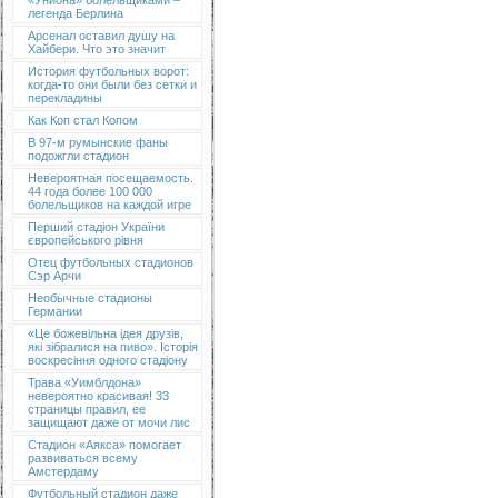
«Униона» болельщиками –
легенда Берлина
Арсенал оставил душу на
Хайбери. Что это значит
История футбольных ворот:
когда-то они были без сетки и
перекладины
Как Коп стал Копом
В 97-м румынские фаны
подожгли стадион
Невероятная посещаемость.
44 года более 100 000
болельщиков на каждой игре
Перший стадіон України
європейського рівня
Отец футбольных стадионов
Сэр Арчи
Необычные стадионы
Германии
«Це божевільна ідея друзів,
які зібралися на пиво». Історія
воскресіння одного стадіону
Трава «Уимблдона»
невероятно красивая! 33
страницы правил, ее
защищают даже от мочи лис
Стадион «Аякса» помогает
развиваться всему
Амстердаму
Футбольный стадион даже