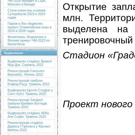
ЧМ-2026 пройдет в США,
Открытие запл
Мексике и Канаде
Стали известны хозяева
Супербоула 2023 и 2024
млн. Территор
годов
Париж и Лос-Анджелес
выделена на 
примут Олимпийские игры в
2024 и 2028 годах
тренировочный 
Филиппины, Индонезия и
Япония примут ЧМ-2023 по
баскетболу
Стадион «Град
Будівництво
Будівництво стадіону Брамлі
Мур Док. Серпень 2022
Реконструкція Сантьяго
Бернабеу. Липень 2022
Реконструкція трибуни
Енфілд Роуд. Травень 2022
Будівництво Центін Стедіум у
Сент-Луїсі. Травень 2022
Реконструкція Західної
Проект нового
трибуни Крейвен Коттедж.
Травень 2022
Будівництво стадіону АЕКа
Агія Софія. Травень 2022
Реконструкція стадіону
Дарюса і Гіренаса у Каунасі.
Квітень 2022