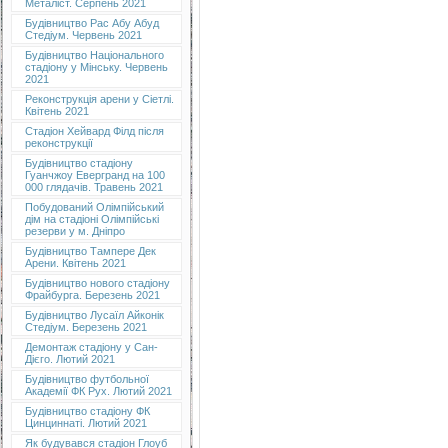
Металіст. Серпень 2021
Будівництво Рас Абу Абуд
Стедіум. Червень 2021
Будівництво Національного
стадіону у Мінську. Червень
2021
Реконструкція арени у Сіетлі.
Квітень 2021
Стадіон Хейвард Філд після
реконструкції
Будівництво стадіону
Гуанчжоу Евергранд на 100
000 глядачів. Травень 2021
Побудований Олімпійський
дім на стадіоні Олімпійські
резерви у м. Дніпро
Будівництво Тампере Дек
Арени. Квітень 2021
Будівництво нового стадіону
Фрайбурга. Березень 2021
Будівництво Лусаїл Айконік
Стедіум. Березень 2021
Демонтаж стадіону у Сан-
Дієго. Лютий 2021
Будівництво футбольної
Академії ФК Рух. Лютий 2021
Будівництво стадіону ФК
Цинциннаті. Лютий 2021
Як будувався стадіон Глоуб