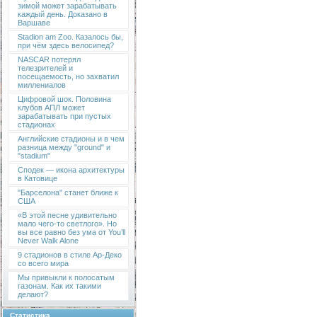
зимой может зарабатывать
каждый день. Доказано в
Варшаве
Stadion am Zoo. Казалось бы,
при чём здесь велосипед?
NASCAR потерял
телезрителей и
посещаемость, но захватил
миллениалов
Цифровой шок. Половина
клубов АПЛ может
зарабатывать при пустых
стадионах
Английские стадионы и в чем
разница между "ground" и
"stadium"
Сподек — икона архитектуры
в Катовице
"Барселона" станет ближе к
США
«В этой песне удивительно
мало чего-то светлого». Но
вы все равно без ума от You’ll
Never Walk Alone
9 стадионов в стиле Ар-Деко
со всего мира
Мы привыкли к полосатым
газонам. Как их такими
делают?
Статистика