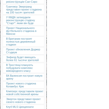
реконструкции Сан-Сиро
Гуанчжоу Эвергранд
представил проект стадиона
на 100 тысяч зрителей
У КМДА затвердили
реконструкцію стадіону
"Старт": яким він буде
Проект Национального
футбольного стадиона в
Минске
В Британии построят
полностью деревянный
стадион
Проект обновления Доджер
Стэдиум
Энфилд будет вмещать
более 61 тысячи зрителей
В Тростянці планують
побудувати комплекс
міжнародного класу
БК Валенсия построит новую
арену
Проект нового стадиона
Коламбус Крю
Клипперс представили проект
новой собственной арены
Эвертон представил проект
своего нового стадиона
Клуб MLS Цинциннати