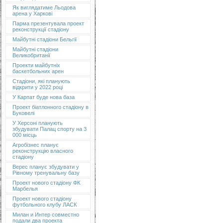
Як виглядатиме Льодова
арена у Харкові
Парма презентувала проект
реконструкції стадіону
Майбутні стадіони Бельгії
Майбутні стадіони
Великобританії
Проекти майбутніх
баскетбольних арен
Стадіони, які планують
відкрити у 2022 році
У Карпат буде нова база
Проект біатлонного стадіону в
Буковелі
У Херсоні планують
збудувати Палац спорту на 3
000 місць
Агробізнес планує
реконструкцію власного
стадіону
Верес планує збудувати у
Рівному тренувальну базу
Проект нового стадіону ФК
Марбелья
Проект нового стадіону
футбольного клубу ЛАСК
Милан и Интер совместно
подали два проекта