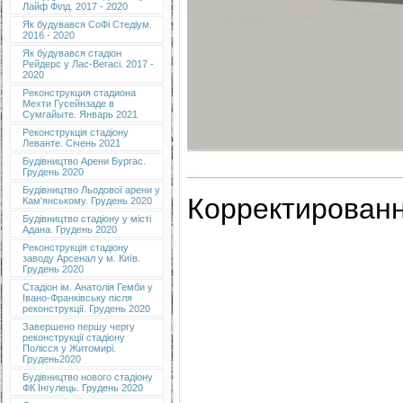
Лайф Філд. 2017 - 2020
Як будувався СоФі Стедіум.
2016 - 2020
Як будувався стадіон
Рейдерс у Лас-Вегасі. 2017 -
2020
Реконструкция стадиона
Мехти Гусейнзаде в
Сумгайыте. Январь 2021
Реконструкція стадіону
Леванте. Січень 2021
Будівництво Арени Бургас.
Грудень 2020
Будівництво Льодової арени у
Корректированн
Кам'янському. Грудень 2020
Будівництво стадіону у місті
Адана. Грудень 2020
Реконструкція стадіону
заводу Арсенал у м. Київ.
Грудень 2020
Cтадіон ім. Анатолія Гемби у
Івано-Франківську після
реконструкції. Грудень 2020
Завершено першу чергу
реконструкції стадіону
Полісся у Житомирі.
Грудень2020
Будівництво нового стадіону
ФК Інгулець. Грудень 2020