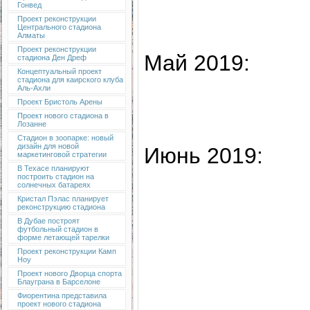
Гонвед
Проект реконструкции
Центрального стадиона
Алматы
Проект реконструкции
Май 2019:
стадиона Ден Дреф
Концептуальный проект
стадиона для каирского клуба
Аль-Ахли
Проект Бристоль Арены
Проект нового стадиона в
Лозанне
Стадион в зоопарке: новый
дизайн для новой
Июнь 2019:
маркетинговой стратегии
В Техасе планируют
построить стадион на
солнечных батареях
Кристал Пэлас планирует
реконструкцию стадиона
В Дубае построят
футбольный стадион в
форме летающей тарелки
Проект реконструкции Камп
Ноу
Проект нового Дворца спорта
Блауграна в Барселоне
Фиорентина представила
проект нового стадиона