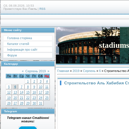
Сб, 08.08.2026, 10:53
Приветствую Вас
Гость
|
RSS
Меню сайту
Головна сторінка
stadiums
Каталог статей
Інформація про сайт
Форум
Календар
Главная
»
2019
»
Серпень
»
6
» Строительство А
«
Серпень 2019
»
Пн
Вт
Ср
Чт
Пт
Сб
Нд
1
2
3
4
Строительство Аль Хабибия Ст
5
6
7
8
9
10
11
12
13
14
15
16
17
18
19
20
21
22
23
24
25
26
27
28
29
30
31
Telegram
Telegram-канал Стадіонні
новини: