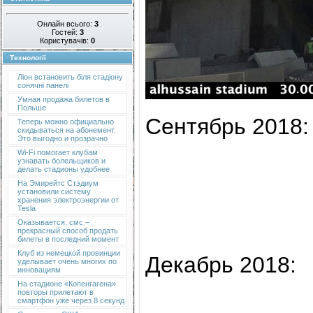
Онлайн всього:
3
Гостей:
3
Користувачів:
0
Технології
Ліон встановить біля стадіону
сонячні панелі
Умная продажа билетов в
Польше
Сентябрь 2018:
Теперь можно официально
скидываться на абонемент.
Это выгодно и прозрачно
Wi-Fi помогает клубам
узнавать болельщиков и
делать стадионы удобнее
На Эмирейтс Стэдиум
установили систему
хранения электроэнергии от
Tesla
Оказывается, смс –
прекрасный способ продать
билеты в последний момент
Клуб из немецкой провинции
Декабрь 2018:
уделывает очень многих по
инновациям
На стадионе «Копенгагена»
повторы прилетают в
смартфон уже через 8 секунд