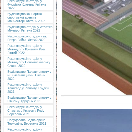
Реконструкція стадіону
Флоріана Кригера. Квітень
2022
Будівництво концертно-
спортивної арени в
Манчестері. Квітень 2022
Будівництво стадіону Атлетіко
Мінейро. Квітень 2022
Реконструкція стадіону ім.
Петра Лайка. Лютий 2022
Реконструкція стадіону
Металург у Кривому Розі.
Лютий 2022
Реконструкція стадіону
Металург у Новомосковську.
Січень 2022
Будівництво Палацу спорту у
м. Хмельницький. Січень
2022
Реконструкція стадіону
Авангард у Рівному. Грудень
2021
Будівництво Палацу спорту у
Рівному. Грудень 2021
Реконструкція стадіону
Спартак у Кривому Розі.
Вересень 2021
Побудована Водна арена
Тернопіль. Вересень 2021
Реконструкція стадіону