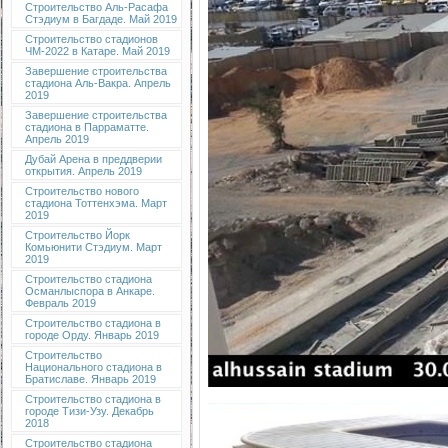
Строительство Аль-Расафа
Стэдиум в Багдаде. Май 2019
Строительство стадионов
ЧМ-2022 в Катаре. Май 2019
Завершение строительства
стадиона Аль-Вакра. Апрель
2019
Завершение строительства
стадиона в Парраматте.
Апрель 2019
Дубай Арена в преддверии
открытия. Апрель 2019
Строительство нового
стадиона Тоттенхэма. Март
2019
Строительство Йорк
Комьюнити Стэдиум. Март
2019
Строительство стадиона
Османлыспора в Анкаре.
Февраль 2019
Строительство стадиона в
городе Орду. Январь 2019
Строительство
Национального стадиона в
Братиславе. Январь 2019
Строительство стадиона в
городе Тизи-Узу. Декабрь
2018
Строительство стадиона