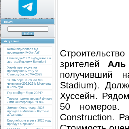
Пошук
Актуальне
Китай відмовився від
Строительство
проведення Кубку Азії
Олімпіада-2032 відбудеться в
зрителей
Аль
австралійському Брисбені
Харків претендує на
проведення матчу за
получивший 
Суперкубок УЄФА-2025
УЄФА переніс фінал Ліги
Stadium
). Дол
чемпіонів-2022/23 із Мюнхена
в Стамбул
Хуссейн. Рядом
Где пройдет Евро-2024?
Тирана примет первый финал
Лиги конференций УЕФА
50 номеров. 
Зимняя Олимпиада-2026
пройдет в Милане и Кортине
Construction. 
д’Ампеццо
Европейские игры в 2023 году
пройдут в Кракове
Стоимость оцен