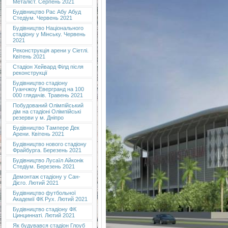
Металіст. Серпень 2021
Будівництво Рас Абу Абуд
Стедіум. Червень 2021
Будівництво Національного
стадіону у Мінську. Червень
2021
Реконструкція арени у Сіетлі.
Квітень 2021
Стадіон Хейвард Філд після
реконструкції
Будівництво стадіону
Гуанчжоу Евергранд на 100
000 глядачів. Травень 2021
Побудований Олімпійський
дім на стадіоні Олімпійські
резерви у м. Дніпро
Будівництво Тампере Дек
Арени. Квітень 2021
Будівництво нового стадіону
Фрайбурга. Березень 2021
Будівництво Лусаїл Айконік
Стедіум. Березень 2021
Демонтаж стадіону у Сан-
Дієго. Лютий 2021
Будівництво футбольної
Академії ФК Рух. Лютий 2021
Будівництво стадіону ФК
Цинциннаті. Лютий 2021
Як будувався стадіон Глоуб