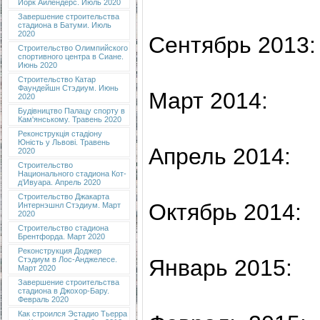
Йорк Айлендерс. Июль 2020
Завершение строительства
стадиона в Батуми. Июль
2020
Сентябрь 2013:
Строительство Олимпийского
спортивного центра в Сиане.
Июнь 2020
Строительство Катар
Фаундейшн Стэдиум. Июнь
Март 2014:
2020
Будівництво Палацу спорту в
Кам'янському. Травень 2020
Реконструкція стадіону
Юність у Львові. Травень
Апрель 2014:
2020
Строительство
Национального стадиона Кот-
д’Ивуара. Апрель 2020
Строительство Джакарта
Октябрь 2014:
Интернэшнл Стэдиум. Март
2020
Строительство стадиона
Брентфорда. Март 2020
Реконструкция Доджер
Январь 2015:
Стэдиум в Лос-Анджелесе.
Март 2020
Завершение строительства
стадиона в Джохор-Бару.
Февраль 2020
Как строился Эстадио Тьерра