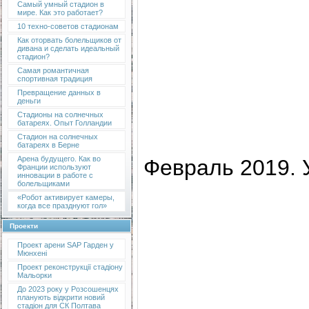
Самый умный стадион в
мире. Как это работает?
10 техно-советов стадионам
Как оторвать болельщиков от
дивана и сделать идеальный
стадион?
Самая романтичная
спортивная традиция
Превращение данных в
деньги
Стадионы на солнечных
батареях. Опыт Голландии
Стадион на солнечных
батареях в Берне
Арена будущего. Как во
Февраль 2019. 
Франции используют
инновации в работе с
болельщиками
«Робот активирует камеры,
когда все празднуют гол»
Проекти
Проект арени SAP Гарден у
Мюнхені
Проект реконструкції стадіону
Мальорки
До 2023 року у Розсошенцях
планують відкрити новий
стадіон для СК Полтава