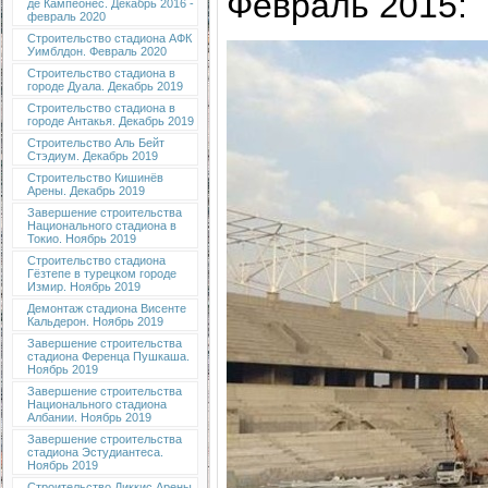
Февраль 2015:
де Кампеонес. Декабрь 2016 -
февраль 2020
Строительство стадиона АФК
Уимблдон. Февраль 2020
Строительство стадиона в
городе Дуала. Декабрь 2019
Строительство стадиона в
городе Антакья. Декабрь 2019
Строительство Аль Бейт
Стэдиум. Декабрь 2019
Строительство Кишинёв
Арены. Декабрь 2019
Завершение строительства
Национального стадиона в
Токио. Ноябрь 2019
Строительство стадиона
Гёзтепе в турецком городе
Измир. Ноябрь 2019
Демонтаж стадиона Висенте
Кальдерон. Ноябрь 2019
Завершение строительства
стадиона Ференца Пушкаша.
Ноябрь 2019
Завершение строительства
Национального стадиона
Албании. Ноябрь 2019
Завершение строительства
стадиона Эстудиантеса.
Ноябрь 2019
Строительство Диккис Арены