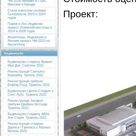
ЧМ-2026 пройдет в США,
Мексике и Канаде
Проект:
Стали известны хозяева
Супербоула 2023 и 2024
годов
Париж и Лос-Анджелес
примут Олимпийские игры в
2024 и 2028 годах
Филиппины, Индонезия и
Япония примут ЧМ-2023 по
баскетболу
Будівництво
Будівництво стадіону Брамлі
Мур Док. Серпень 2022
Реконструкція Сантьяго
Бернабеу. Липень 2022
Реконструкція трибуни
Енфілд Роуд. Травень 2022
Будівництво Центін Стедіум у
Сент-Луїсі. Травень 2022
Реконструкція Західної
трибуни Крейвен Коттедж.
Травень 2022
Будівництво стадіону АЕКа
Агія Софія. Травень 2022
Реконструкція стадіону
Дарюса і Гіренаса у Каунасі.
Квітень 2022