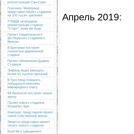
реконструкции Сан-Сиро
Гуанчжоу Эвергранд
представил проект стадиона
Апрель 2019:
на 100 тысяч зрителей
У КМДА затвердили
реконструкцію стадіону
"Старт": яким він буде
Проект Национального
футбольного стадиона в
Минске
В Британии построят
полностью деревянный
стадион
Проект обновления Доджер
Стэдиум
Энфилд будет вмещать
более 61 тысячи зрителей
В Тростянці планують
побудувати комплекс
міжнародного класу
БК Валенсия построит новую
арену
Проект нового стадиона
Коламбус Крю
Клипперс представили проект
новой собственной арены
Эвертон представил проект
своего нового стадиона
Клуб MLS Цинциннати