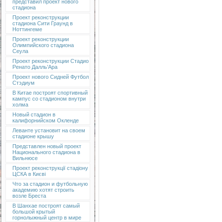
представил проект нового
стадиона
Проект реконструкции
стадиона Сити Граунд в
Ноттингеме
Проект реконструкции
Олимпийского стадиона
Сеула
Проект реконструкции Стадио
Ренато Далль'Ара
Проект нового Сидней Футбол
Стэдиум
В Китае построят спортивный
кампус со стадионом внутри
холма
Новый стадион в
калифорнийском Окленде
Леванте установит на своем
стадионе крышу
Представлен новый проект
Национального стадиона в
Вильнюсе
Проект реконструкції стадіону
ЦСКА в Києві
Что за стадион и футбольную
академию хотят строить
возле Бреста
В Шанхае построят самый
большой крытый
горнолыжный центр в мире