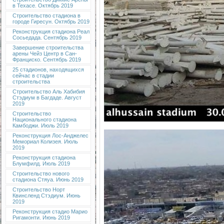
в Техасе. Октябрь 2019
Строительство стадиона в
городе Гиресун. Октябрь 2019
Реконструкция стадиона Реал
Сосьедада. Сентябрь 2019
Завершение строительства
арены Чейз Центр в Сан-
Франциско. Сентябрь 2019
25 стадионов, находящихся
сейчас в стадии
строительства
Строительство Аль Хабибия
Стэдиум в Багдаде. Август
2019
Строительство
Национального стадиона
Камбоджи. Июль 2019
Реконструкция Лос-Анджелес
Мемориал Колизея. Июль
2019
Реконструкция стадиона
Блумфилд. Июль 2019
Строительство нового
стадиона Стяуа. Июнь 2019
Строительство Норт
Квинсленд Стэдиум. Июнь
2019
Реконструкция стадио Марио
Ригамонти. Июнь 2019