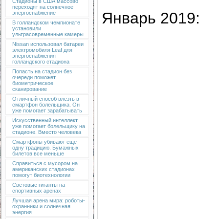
Стадионы в США массово
переходят на солнечное
Январь 2019:
энергоснабжение
В голландском чемпионате
установили
ультрасовременные камеры
Nissan использовал батареи
электромобиля Leaf для
энергоснабжения
голландского стадиона
Попасть на стадион без
очереди поможет
биометрическое
сканирование
Отличный способ влезть в
смартфон болельщика. Он
уже помогает зарабатывать
Искусственный интеллект
уже помогает болельщику на
стадионе. Вместо человека
Смартфоны убивают еще
одну традицию. Бумажных
билетов все меньше
Справиться с мусором на
американских стадионах
помогут биотехнологии
Световые гиганты на
спортивных аренах
Лучшая арена мира: роботы-
охранники и солнечная
энергия