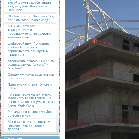
зимой может зарабатывать
каждый день. Доказано в
Варшаве
Stadion am Zoo. Казалось бы,
при чём здесь велосипед?
NASCAR потерял
телезрителей и
посещаемость, но захватил
миллениалов
Цифровой шок. Половина
клубов АПЛ может
зарабатывать при пустых
стадионах
Английские стадионы и в чем
разница между "ground" и
"stadium"
Сподек — икона архитектуры
в Катовице
"Барселона" станет ближе к
США
«В этой песне удивительно
мало чего-то светлого». Но
вы все равно без ума от You’ll
Never Walk Alone
9 стадионов в стиле Ар-Деко
со всего мира
Мы привыкли к полосатым
газонам. Как их такими
делают?
Статистика