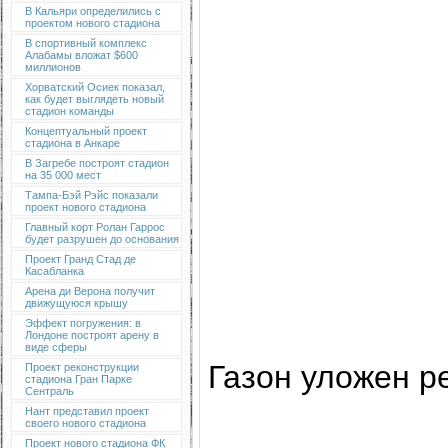
В Кальяри определились с
проектом нового стадиона
В спортивный комплекс
Алабамы вложат $600
миллионов
Хорватский Осиек показал,
как будет выглядеть новый
стадион команды
Концептуальный проект
стадиона в Анкаре
В Загребе построят стадион
на 35 000 мест
Тампа-Бэй Рэйс показали
проект нового стадиона
Главный корт Ролан Гаррос
будет разрушен до основания
Проект Гранд Стад де
Касабланка
Арена ди Верона получит
движущуюся крышу
Эффект погружения: в
Лондоне построят арену в
виде сферы
Газон уложен ре
Проект реконструкции
стадиона Гран Парке
Сентраль
Нант представил проект
своего нового стадиона
Проект нового стадиона ФК