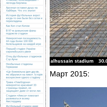
«Униона» болельщиками –
легенда Берлина
Арсенал оставил душу на
Хайбери. Что это значит
История футбольных ворот:
когда-то они были без сетки и
перекладины
Как Коп стал Копом
В 97-м румынские фаны
подожгли стадион
Невероятная посещаемость.
44 года более 100 000
болельщиков на каждой игре
Перший стадіон України
європейського рівня
Отец футбольных стадионов
Сэр Арчи
Необычные стадионы
Германии
Март 2015:
«Це божевільна ідея друзів,
які зібралися на пиво». Історія
воскресіння одного стадіону
Трава «Уимблдона»
невероятно красивая! 33
страницы правил, ее
защищают даже от мочи лис
Стадион «Аякса» помогает
развиваться всему
Амстердаму
Футбольный стадион даже