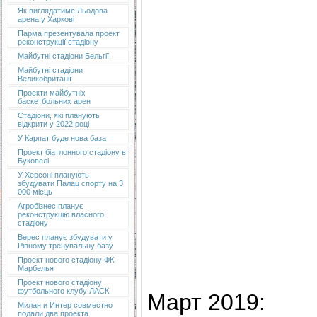
Як виглядатиме Льодова
арена у Харкові
Парма презентувала проект
реконструкції стадіону
Майбутні стадіони Бельгії
Майбутні стадіони
Великобританії
Проекти майбутніх
баскетбольних арен
Стадіони, які планують
відкрити у 2022 році
У Карпат буде нова база
Проект біатлонного стадіону в
Буковелі
У Херсоні планують
збудувати Палац спорту на 3
000 місць
Агробізнес планує
реконструкцію власного
стадіону
Верес планує збудувати у
Рівному тренувальну базу
Проект нового стадіону ФК
Марбелья
Проект нового стадіону
футбольного клубу ЛАСК
Март 2019:
Милан и Интер совместно
подали два проекта