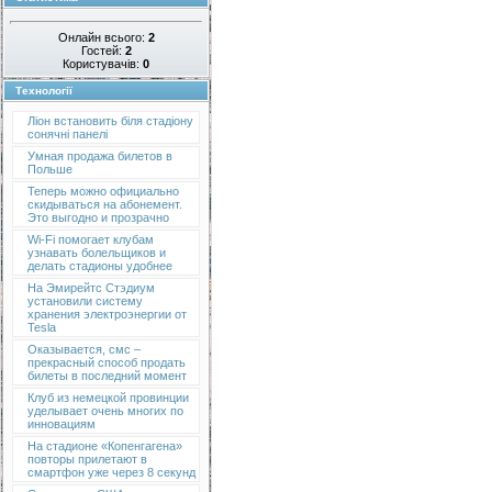
Онлайн всього:
2
Гостей:
2
Користувачів:
0
Технології
Ліон встановить біля стадіону
сонячні панелі
Умная продажа билетов в
Польше
Теперь можно официально
скидываться на абонемент.
Это выгодно и прозрачно
Wi-Fi помогает клубам
узнавать болельщиков и
делать стадионы удобнее
На Эмирейтс Стэдиум
установили систему
хранения электроэнергии от
Tesla
Оказывается, смс –
прекрасный способ продать
билеты в последний момент
Клуб из немецкой провинции
уделывает очень многих по
инновациям
На стадионе «Копенгагена»
повторы прилетают в
смартфон уже через 8 секунд