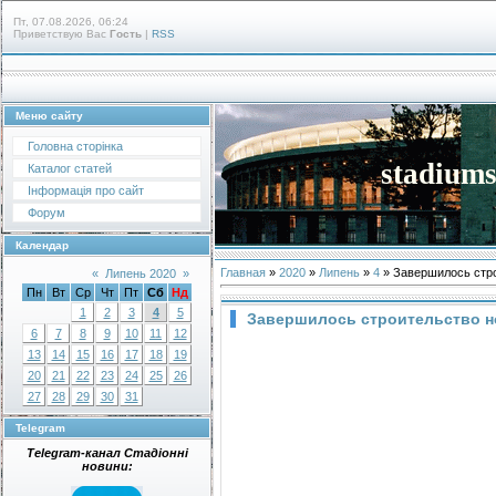
Пт, 07.08.2026, 06:24
Приветствую Вас
Гость
|
RSS
Меню сайту
Головна сторінка
stadiums
Каталог статей
Інформація про сайт
Форум
Календар
Главная
»
2020
»
Липень
»
4
» Завершилось стро
«
Липень 2020
»
Пн
Вт
Ср
Чт
Пт
Сб
Нд
1
2
3
4
5
Завершилось строительство н
6
7
8
9
10
11
12
13
14
15
16
17
18
19
20
21
22
23
24
25
26
27
28
29
30
31
Telegram
Telegram-канал Стадіонні
новини: