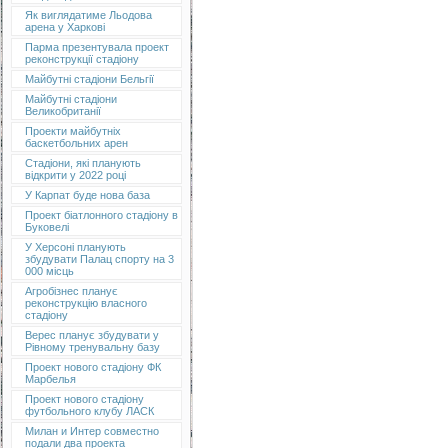
Як виглядатиме Льодова
арена у Харкові
Парма презентувала проект
реконструкції стадіону
Майбутні стадіони Бельгії
Майбутні стадіони
Великобританії
Проекти майбутніх
баскетбольних арен
Стадіони, які планують
відкрити у 2022 році
У Карпат буде нова база
Проект біатлонного стадіону в
Буковелі
У Херсоні планують
збудувати Палац спорту на 3
000 місць
Агробізнес планує
реконструкцію власного
стадіону
Верес планує збудувати у
Рівному тренувальну базу
Проект нового стадіону ФК
Марбелья
Проект нового стадіону
футбольного клубу ЛАСК
Милан и Интер совместно
подали два проекта