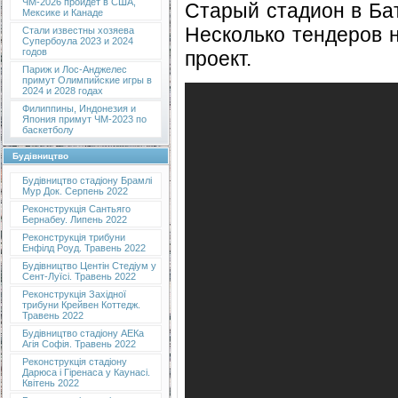
ЧМ-2026 пройдет в США,
Старый стадион в Бат
Мексике и Канаде
Несколько тендеров н
Стали известны хозяева
Супербоула 2023 и 2024
годов
проект.
Париж и Лос-Анджелес
примут Олимпийские игры в
2024 и 2028 годах
Филиппины, Индонезия и
Япония примут ЧМ-2023 по
баскетболу
Будівництво
Будівництво стадіону Брамлі
Мур Док. Серпень 2022
Реконструкція Сантьяго
Бернабеу. Липень 2022
Реконструкція трибуни
Енфілд Роуд. Травень 2022
Будівництво Центін Стедіум у
Сент-Луїсі. Травень 2022
Реконструкція Західної
трибуни Крейвен Коттедж.
Травень 2022
Будівництво стадіону АЕКа
Агія Софія. Травень 2022
Реконструкція стадіону
Дарюса і Гіренаса у Каунасі.
Квітень 2022