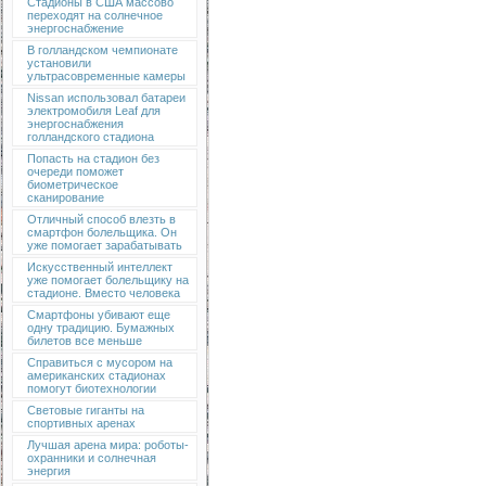
Стадионы в США массово
переходят на солнечное
энергоснабжение
В голландском чемпионате
установили
ультрасовременные камеры
Nissan использовал батареи
электромобиля Leaf для
энергоснабжения
голландского стадиона
Попасть на стадион без
очереди поможет
биометрическое
сканирование
Отличный способ влезть в
смартфон болельщика. Он
уже помогает зарабатывать
Искусственный интеллект
уже помогает болельщику на
стадионе. Вместо человека
Смартфоны убивают еще
одну традицию. Бумажных
билетов все меньше
Справиться с мусором на
американских стадионах
помогут биотехнологии
Световые гиганты на
спортивных аренах
Лучшая арена мира: роботы-
охранники и солнечная
энергия