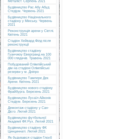
Металіст. Серпень 2021
Будівництво Рас Абу Абуд
Стедіум. Червень 2021
Будівництво Національного
стадіону у Мінську. Червень
2021
Реконструкція арени у Сіетлі.
Квітень 2021
Стадіон Хейвард Філд після
реконструкції
Будівництво стадіону
Гуанчжоу Евергранд на 100
000 глядачів. Травень 2021
Побудований Олімпійський
дім на стадіоні Олімпійські
резерви у м. Дніпро
Будівництво Тампере Дек
Арени. Квітень 2021
Будівництво нового стадіону
Фрайбурга. Березень 2021
Будівництво Лусаїл Айконік
Стедіум. Березень 2021
Демонтаж стадіону у Сан-
Дієго. Лютий 2021
Будівництво футбольної
Академії ФК Рух. Лютий 2021
Будівництво стадіону ФК
Цинциннаті. Лютий 2021
Як будувався стадіон Глоуб