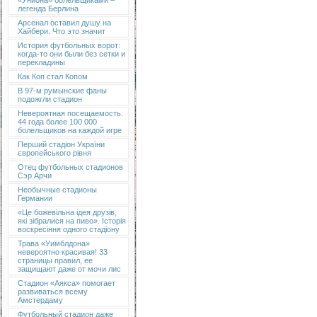
«Униона» болельщиками –
легенда Берлина
Арсенал оставил душу на
Хайбери. Что это значит
История футбольных ворот:
когда-то они были без сетки и
перекладины
Как Коп стал Копом
В 97-м румынские фаны
подожгли стадион
Невероятная посещаемость.
44 года более 100 000
болельщиков на каждой игре
Перший стадіон України
європейського рівня
Отец футбольных стадионов
Сэр Арчи
Необычные стадионы
Германии
«Це божевільна ідея друзів,
які зібралися на пиво». Історія
воскресіння одного стадіону
Трава «Уимблдона»
невероятно красивая! 33
страницы правил, ее
защищают даже от мочи лис
Стадион «Аякса» помогает
развиваться всему
Амстердаму
Футбольный стадион даже