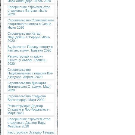
Йорк Айлендерс. Июль 2020
Завершение строительства
стадиона в Батуми. Июль
2020
Строительство Олимпийского
спортивного центра в Сиане.
Июнь 2020
Строительство Катар
Фаундейшн Стэдиум. Июнь
2020
Будівництво Палацу спорту в
Кам'янському. Травень 2020
Реконструкція стадіону
Юність у Львові. Травень
2020
Строительство
Национального стадиона Кот-
д’Ивуара. Апрель 2020
Строительство Джакарта
Интернэшнл Стэдиум. Март
2020
Строительство стадиона
Брентфорда. Март 2020
Реконструкция Доджер
Стэдиум в Лос-Анджелесе.
Март 2020
Завершение строительства
стадиона в Джохор-Бару.
Февраль 2020
Как строился Эстадио Тьерра