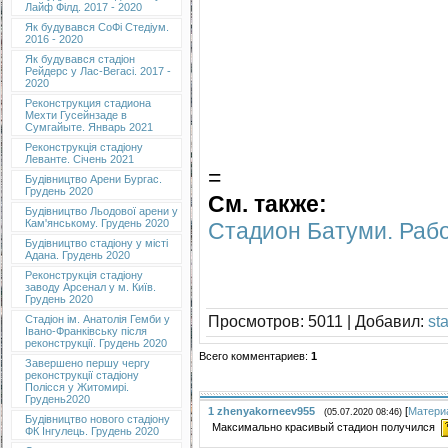
Лайф Філд. 2017 - 2020
Як будувався СоФі Стедіум.
2016 - 2020
Як будувався стадіон
Рейдерс у Лас-Вегасі. 2017 -
2020
Реконструкция стадиона
Мехти Гусейнзаде в
Сумгайыте. Январь 2021
Реконструкція стадіону
Леванте. Січень 2021
=
Будівництво Арени Бургас.
Грудень 2020
См. также:
Будівництво Льодової арени у
Кам'янському. Грудень 2020
Стадион Батуми. Рабо
Будівництво стадіону у місті
Адана. Грудень 2020
Реконструкція стадіону
заводу Арсенал у м. Київ.
Грудень 2020
Просмотров
: 5011 |
Добавил
:
st
Cтадіон ім. Анатолія Гемби у
Івано-Франківську після
реконструкції. Грудень 2020
Всего комментариев
:
1
Завершено першу чергу
реконструкції стадіону
Полісся у Житомирі.
Грудень2020
1
zhenyakorneev955
[
Матери
(05.07.2020 08:46)
Будівництво нового стадіону
Максимально красивый стадион получился
ФК Інгулець. Грудень 2020