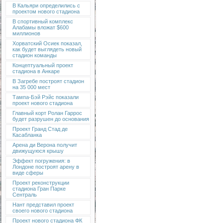
В Кальяри определились с
проектом нового стадиона
В спортивный комплекс
Алабамы вложат $600
миллионов
Хорватский Осиек показал,
как будет выглядеть новый
стадион команды
Концептуальный проект
стадиона в Анкаре
В Загребе построят стадион
на 35 000 мест
Тампа-Бэй Рэйс показали
проект нового стадиона
Главный корт Ролан Гаррос
будет разрушен до основания
Проект Гранд Стад де
Касабланка
Арена ди Верона получит
движущуюся крышу
Эффект погружения: в
Лондоне построят арену в
виде сферы
Проект реконструкции
стадиона Гран Парке
Сентраль
Нант представил проект
своего нового стадиона
Проект нового стадиона ФК