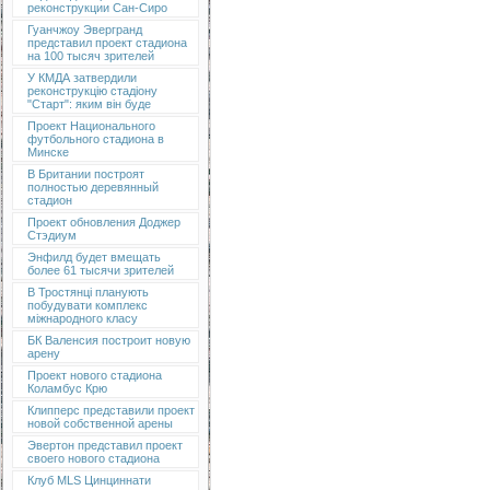
реконструкции Сан-Сиро
Гуанчжоу Эвергранд
представил проект стадиона
на 100 тысяч зрителей
У КМДА затвердили
реконструкцію стадіону
"Старт": яким він буде
Проект Национального
футбольного стадиона в
Минске
В Британии построят
полностью деревянный
стадион
Проект обновления Доджер
Стэдиум
Энфилд будет вмещать
более 61 тысячи зрителей
В Тростянці планують
побудувати комплекс
міжнародного класу
БК Валенсия построит новую
арену
Проект нового стадиона
Коламбус Крю
Клипперс представили проект
новой собственной арены
Эвертон представил проект
своего нового стадиона
Клуб MLS Цинциннати