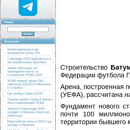
Пошук
Актуальне
Китай відмовився від
проведення Кубку Азії
Олімпіада-2032 відбудеться в
австралійському Брисбені
Строительство
Батум
Харків претендує на
проведення матчу за
Федерации футбола Г
Суперкубок УЄФА-2025
УЄФА переніс фінал Ліги
чемпіонів-2022/23 із Мюнхена
Арена, построенная 
в Стамбул
(УЕФА), рассчитана н
Где пройдет Евро-2024?
Тирана примет первый финал
Лиги конференций УЕФА
Фундамент нового ст
Зимняя Олимпиада-2026
почти 100 миллионо
пройдет в Милане и Кортине
д’Ампеццо
территории бывшего 
Европейские игры в 2023 году
пройдут в Кракове