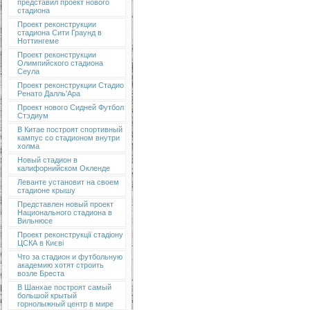
представил проект нового
стадиона
Проект реконструкции
стадиона Сити Граунд в
Ноттингеме
Проект реконструкции
Олимпийского стадиона
Сеула
Проект реконструкции Стадио
Ренато Далль'Ара
Проект нового Сидней Футбол
Стэдиум
В Китае построят спортивный
кампус со стадионом внутри
холма
Новый стадион в
калифорнийском Окленде
Леванте установит на своем
стадионе крышу
Представлен новый проект
Национального стадиона в
Вильнюсе
Проект реконструкції стадіону
ЦСКА в Києві
Что за стадион и футбольную
академию хотят строить
возле Бреста
В Шанхае построят самый
большой крытый
горнолыжный центр в мире