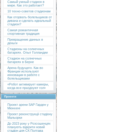
Самый умный стадион в
мире. Как это работает?
10 техно-советов стадионам
Как оторвать болельщиков от
дивана и сделать идеальный
стадион?
Самая романтичная
спортивная традиция
Превращение данных в
деньги
Стадионы на солнечных
батареях. Опыт Голландии
Стадион на солнечных
батареях в Берне
Арена будущего. Как во
Франции используют
инновации в работе с
болельщиками
«Робот активирует камеры,
когда все празднуют гол»
Проекти
Проект арени SAP Гарден у
Мюнхені
Проект реконструкції стадіону
Мальорки
До 2023 року у Розсошенцях
планують відкрити новий
стадіон для СК Полтава