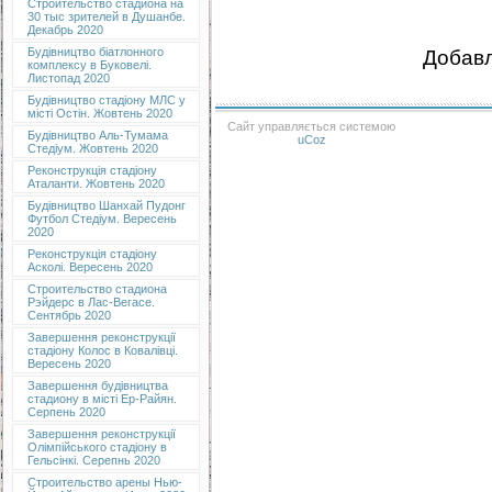
Строительство стадиона на
30 тыс зрителей в Душанбе.
Декабрь 2020
Будівництво біатлонного
Добавл
комплексу в Буковелі.
Листопад 2020
Будівництво стадіону МЛС у
місті Остін. Жовтень 2020
Сайт управляється системою
Будівництво Аль-Тумама
uCoz
Стедіум. Жовтень 2020
Реконструкція стадіону
Аталанти. Жовтень 2020
Будівництво Шанхай Пудонг
Футбол Стедіум. Вересень
2020
Реконструкція стадіону
Асколі. Вересень 2020
Строительство стадиона
Рэйдерс в Лас-Вегасе.
Сентябрь 2020
Завершення реконструкції
стадіону Колос в Ковалівці.
Вересень 2020
Завершення будівництва
стадиону в місті Ер-Райян.
Серпень 2020
Завершення реконструкції
Олімпійського стадіону в
Гельсінкі. Серепнь 2020
Строительство арены Нью-