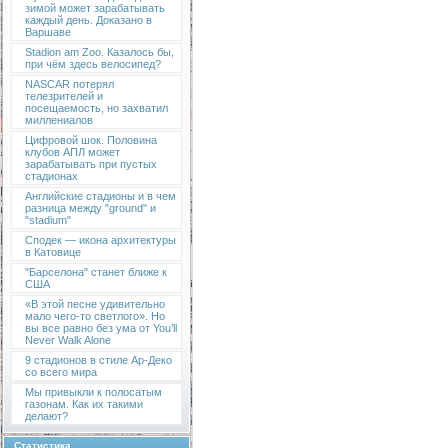
зимой может зарабатывать
каждый день. Доказано в
Варшаве
Stadion am Zoo. Казалось бы,
при чём здесь велосипед?
NASCAR потерял
телезрителей и
посещаемость, но захватил
миллениалов
Цифровой шок. Половина
клубов АПЛ может
зарабатывать при пустых
стадионах
Английские стадионы и в чем
разница между "ground" и
"stadium"
Сподек — икона архитектуры
в Катовице
"Барселона" станет ближе к
США
«В этой песне удивительно
мало чего-то светлого». Но
вы все равно без ума от You’ll
Never Walk Alone
9 стадионов в стиле Ар-Деко
со всего мира
Мы привыкли к полосатым
газонам. Как их такими
делают?
Статистика