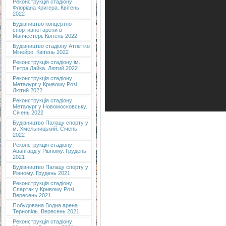
Реконструкція стадіону
Флоріана Кригера. Квітень
2022
Будівництво концертно-
спортивної арени в
Манчестері. Квітень 2022
Будівництво стадіону Атлетіко
Мінейро. Квітень 2022
Реконструкція стадіону ім.
Петра Лайка. Лютий 2022
Реконструкція стадіону
Металург у Кривому Розі.
Лютий 2022
Реконструкція стадіону
Металург у Новомосковську.
Січень 2022
Будівництво Палацу спорту у
м. Хмельницький. Січень
2022
Реконструкція стадіону
Авангард у Рівному. Грудень
2021
Будівництво Палацу спорту у
Рівному. Грудень 2021
Реконструкція стадіону
Спартак у Кривому Розі.
Вересень 2021
Побудована Водна арена
Тернопіль. Вересень 2021
Реконструкція стадіону