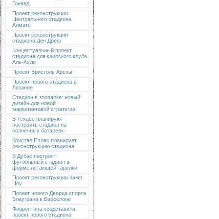
Гонвед
Проект реконструкции
Центрального стадиона
Алматы
Проект реконструкции
стадиона Ден Дреф
Концептуальный проект
стадиона для каирского клуба
Аль-Ахли
Проект Бристоль Арены
Проект нового стадиона в
Лозанне
Стадион в зоопарке: новый
дизайн для новой
маркетинговой стратегии
В Техасе планируют
построить стадион на
солнечных батареях
Кристал Пэлас планирует
реконструкцию стадиона
В Дубае построят
футбольный стадион в
форме летающей тарелки
Проект реконструкции Камп
Ноу
Проект нового Дворца спорта
Блауграна в Барселоне
Фиорентина представила
проект нового стадиона