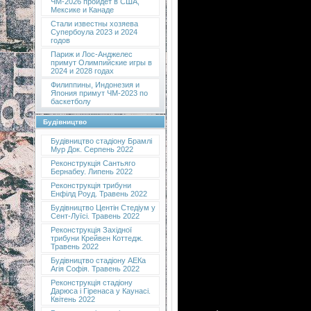
ЧМ-2026 пройдет в США,
Мексике и Канаде
Стали известны хозяева
Супербоула 2023 и 2024
годов
Париж и Лос-Анджелес
примут Олимпийские игры в
2024 и 2028 годах
Филиппины, Индонезия и
Япония примут ЧМ-2023 по
баскетболу
Будівництво
Будівництво стадіону Брамлі
Мур Док. Серпень 2022
Реконструкція Сантьяго
Бернабеу. Липень 2022
Реконструкція трибуни
Енфілд Роуд. Травень 2022
Будівництво Центін Стедіум у
Сент-Луїсі. Травень 2022
Реконструкція Західної
трибуни Крейвен Коттедж.
Травень 2022
Будівництво стадіону АЕКа
Агія Софія. Травень 2022
Реконструкція стадіону
Дарюса і Гіренаса у Каунасі.
Квітень 2022