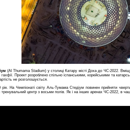
іум
(Al Thumama Stadium) у столиці Катару місті Доха до ЧС-2022. Вміщ
 гахфії. Проект розроблено спільно іспанськими, корейськими та катарськ
 Вартість не розголошується.
 рік. На Чемпіонаті світу Аль-Тумама Стедіум повинен прийняти чверть
тренувальний центр з восьми полів. Як і на інших аренах ЧС-2022, в ча