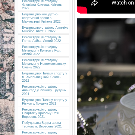
Реконструкція стадіону
Флоріана Кригера. Квітень
2022
Будівництво концертно-
спортивної арени в
Манчестері. Квітень 2022
Будівництво стадіону Атлетіко
Мінейро. Квітень 2022
Реконструкція стадіону ім.
Петра Лайка. Лютий 2022
Реконструкція стадіону
Металург у Кривому Розі.
Лютий 2022
Реконструкція стадіону
Металург у Новомосковську.
Січень 2022
Будівництво Палацу спорту у
м. Хмельницький. Січень
2022
Реконструкція стадіону
Авангард у Рівному. Грудень
2021
Будівництво Палацу спорту у
Рівному. Грудень 2021
Реконструкція стадіону
Спартак у Кривому Розі.
Вересень 2021
Побудована Водна арена
Тернопіль. Вересень 2021
Реконструкція стадіону