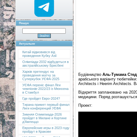
Пошук
Актуальне
Китай відмовився від
проведення Кубку Азії
Олімпіада-2032 відбудеться в
австралійському Брисбені
Харків претендує на
Будівництво
Аль-Тумама Стед
проведення матчу за
арабського варіанту тюбетейки:
Суперкубок УЄФА-2025
Architects і Heerim Architects.
УЄФА переніс фінал Ліги
чемпіонів-2022/23 із Мюнхена
Відкриття заплановано на 2020
в Стамбул
медицини. Поряд розташується 
Где пройдет Евро-2024?
Тирана примет первый финал
Проект:
Лиги конференций УЕФА
Зимняя Олимпиада-2026
пройдет в Милане и Кортине
д’Ампеццо
Европейские игры в 2023 году
пройдут в Кракове