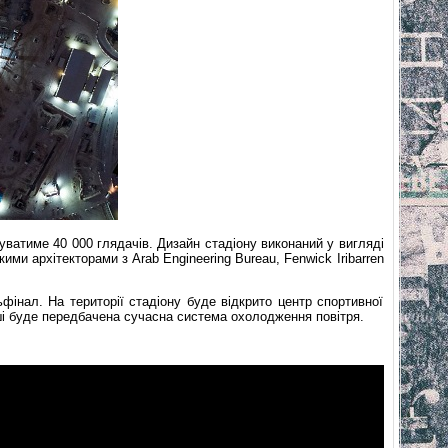
уватиме 40 000 глядачів. Дизайн стадіону виконаний у вигляді
ими архітекторами з Arab Engineering Bureau, Fenwick Iribarren
фінал. На території стадіону буде відкрито центр спортивної
ші буде передбачена сучасна система охолодження повітря.