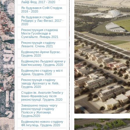
Лайф Філд. 2017 - 2020
Як будувався СоФі Стедіум.
2016 - 2020
Як будувався стадіон
Рейдерс у Лас-Вегасі. 2017 -
2020
Реконструкция стадиона
Мехти Гусейнзаде в
Сумгайыте. Январь 2021
Реконструкція стадіону
Леванте. Січень 2021
Будівництво Арени Бургас.
Грудень 2020
Будівництво Льодової арени у
Кам'янському. Грудень 2020
Будівництво стадіону у місті
Адана. Грудень 2020
Реконструкція стадіону
заводу Арсенал у м. Київ.
Грудень 2020
Cтадіон ім. Анатолія Гемби у
Івано-Франківську після
реконструкції. Грудень 2020
Завершено першу чергу
реконструкції стадіону
Полісся у Житомирі.
Грудень2020
Будівництво нового стадіону
ФК Інгулець. Грудень 2020