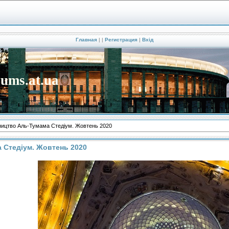
Главная
|
|
Регистрация
|
Вхід
iums.at.ua
ництво Аль-Тумама Стедіум. Жовтень 2020
 Стедіум. Жовтень 2020