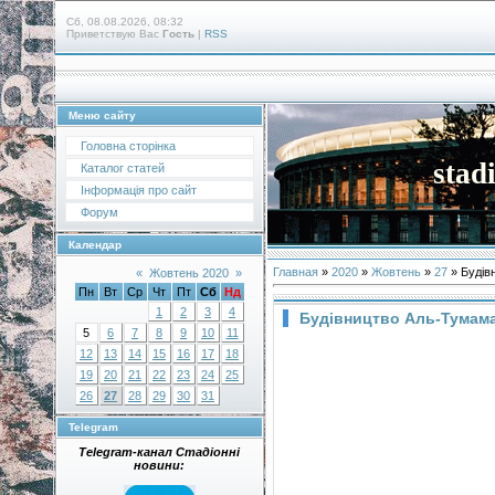
Сб, 08.08.2026, 08:32
Приветствую Вас
Гость
|
RSS
Меню сайту
Головна сторінка
stad
Каталог статей
Інформація про сайт
Форум
Календар
Главная
»
2020
»
Жовтень
»
27
» Будів
«
Жовтень 2020
»
Пн
Вт
Ср
Чт
Пт
Сб
Нд
1
2
3
4
Будівництво Аль-Тумама
5
6
7
8
9
10
11
12
13
14
15
16
17
18
19
20
21
22
23
24
25
26
27
28
29
30
31
Telegram
Telegram-канал Стадіонні
новини: