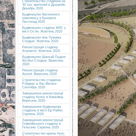
Строительство стадиона на
30 тыс зрителей в Душанбе.
Декабрь 2020
Будівництво біатлонного
комплексу в Буковелі.
Листопад 2020
Будівництво стадіону МЛС у
місті Остін. Жовтень 2020
Будівництво Аль-Тумама
Стедіум. Жовтень 2020
Реконструкція стадіону
Аталанти. Жовтень 2020
Будівництво Шанхай Пудонг
Футбол Стедіум. Вересень
2020
Реконструкція стадіону
Асколі. Вересень 2020
Строительство стадиона
Рэйдерс в Лас-Вегасе.
Сентябрь 2020
Завершення реконструкції
стадіону Колос в Ковалівці.
Вересень 2020
Завершення будівництва
стадиону в місті Ер-Райян.
Серпень 2020
Завершення реконструкції
Олімпійського стадіону в
Гельсінкі. Серепнь 2020
Строительство арены Нью-