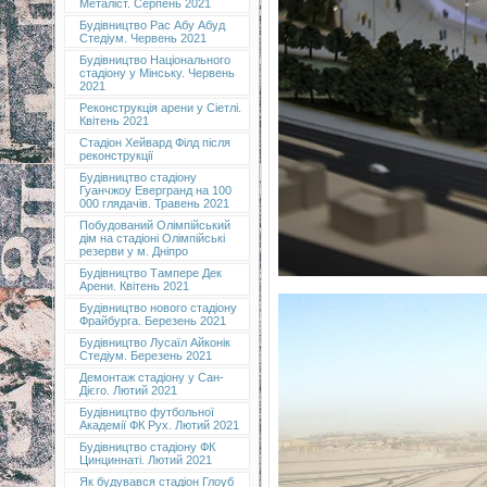
Металіст. Серпень 2021
Будівництво Рас Абу Абуд
Стедіум. Червень 2021
Будівництво Національного
стадіону у Мінську. Червень
2021
Реконструкція арени у Сіетлі.
Квітень 2021
Стадіон Хейвард Філд після
реконструкції
Будівництво стадіону
Гуанчжоу Евергранд на 100
000 глядачів. Травень 2021
Побудований Олімпійський
дім на стадіоні Олімпійські
резерви у м. Дніпро
Будівництво Тампере Дек
Арени. Квітень 2021
Будівництво нового стадіону
Фрайбурга. Березень 2021
Будівництво Лусаїл Айконік
Стедіум. Березень 2021
Демонтаж стадіону у Сан-
Дієго. Лютий 2021
Будівництво футбольної
Академії ФК Рух. Лютий 2021
Будівництво стадіону ФК
Цинциннаті. Лютий 2021
Як будувався стадіон Глоуб