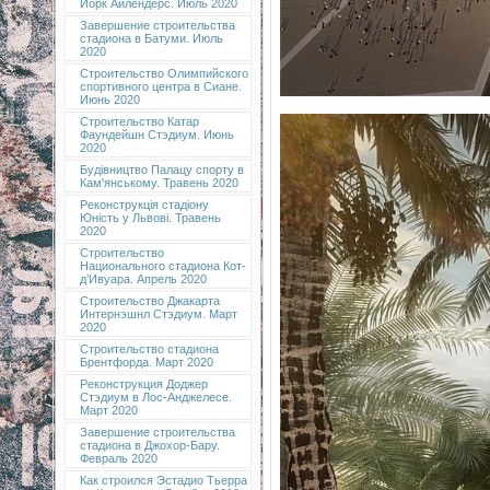
Йорк Айлендерс. Июль 2020
Завершение строительства
стадиона в Батуми. Июль
2020
Строительство Олимпийского
спортивного центра в Сиане.
Июнь 2020
Строительство Катар
Фаундейшн Стэдиум. Июнь
2020
Будівництво Палацу спорту в
Кам'янському. Травень 2020
Реконструкція стадіону
Юність у Львові. Травень
2020
Строительство
Национального стадиона Кот-
д’Ивуара. Апрель 2020
Строительство Джакарта
Интернэшнл Стэдиум. Март
2020
Строительство стадиона
Брентфорда. Март 2020
Реконструкция Доджер
Стэдиум в Лос-Анджелесе.
Март 2020
Завершение строительства
стадиона в Джохор-Бару.
Февраль 2020
Как строился Эстадио Тьерра