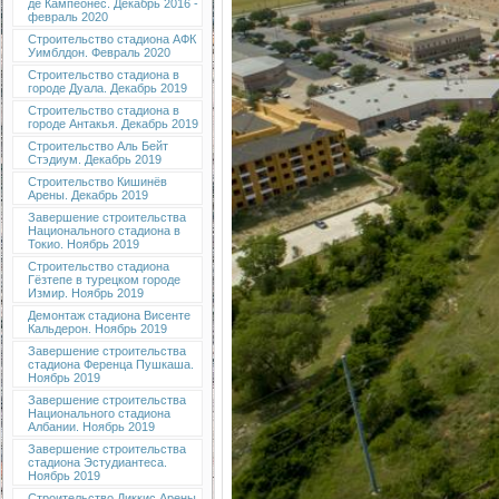
де Кампеонес. Декабрь 2016 -
февраль 2020
Строительство стадиона АФК
Уимблдон. Февраль 2020
Строительство стадиона в
городе Дуала. Декабрь 2019
Строительство стадиона в
городе Антакья. Декабрь 2019
Строительство Аль Бейт
Стэдиум. Декабрь 2019
Строительство Кишинёв
Арены. Декабрь 2019
Завершение строительства
Национального стадиона в
Токио. Ноябрь 2019
Строительство стадиона
Гёзтепе в турецком городе
Измир. Ноябрь 2019
Демонтаж стадиона Висенте
Кальдерон. Ноябрь 2019
Завершение строительства
стадиона Ференца Пушкаша.
Ноябрь 2019
Завершение строительства
Национального стадиона
Албании. Ноябрь 2019
Завершение строительства
стадиона Эстудиантеса.
Ноябрь 2019
Строительство Диккис Арены