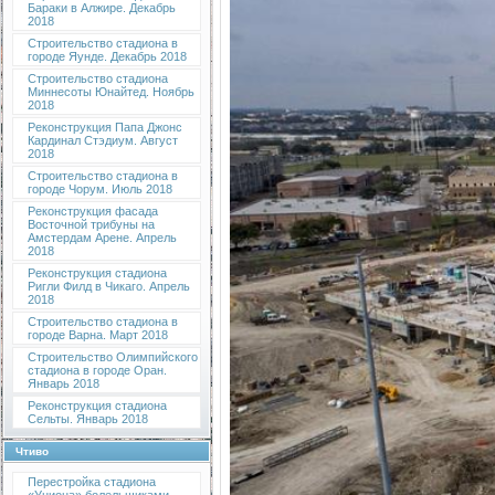
Бараки в Алжире. Декабрь
2018
Строительство стадиона в
городе Яунде. Декабрь 2018
Строительство стадиона
Миннесоты Юнайтед. Ноябрь
2018
Реконструкция Папа Джонс
Кардинал Стэдиум. Август
2018
Строительство стадиона в
городе Чорум. Июль 2018
Реконструкция фасада
Восточной трибуны на
Амстердам Арене. Апрель
2018
Реконструкция стадиона
Ригли Филд в Чикаго. Апрель
2018
Строительство стадиона в
городе Варна. Март 2018
Строительство Олимпийского
стадиона в городе Оран.
Январь 2018
Реконструкция стадиона
Сельты. Январь 2018
Чтиво
Перестройка стадиона