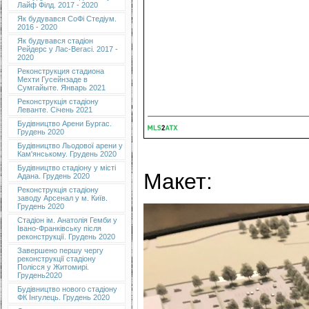
Лайф Філд. 2017 - 2020
Як будувався СоФі Стедіум.
2016 - 2020
Як будувався стадіон
Рейдерс у Лас-Вегасі. 2017 -
2020
Реконструкция стадиона
Мехти Гусейнзаде в
Сумгайыте. Январь 2021
Реконструкція стадіону
Леванте. Січень 2021
Будівництво Арени Бургас.
Грудень 2020
Будівництво Льодової арени у
Кам'янському. Грудень 2020
Будівництво стадіону у місті
Макет:
Адана. Грудень 2020
Реконструкція стадіону
заводу Арсенал у м. Київ.
Грудень 2020
Cтадіон ім. Анатолія Гемби у
Івано-Франківську після
реконструкції. Грудень 2020
Завершено першу чергу
реконструкції стадіону
Полісся у Житомирі.
Грудень2020
Будівництво нового стадіону
ФК Інгулець. Грудень 2020