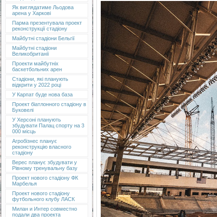
Як виглядатиме Льодова
арена у Харкові
Парма презентувала проект
реконструкції стадіону
Майбутні стадіони Бельгії
Майбутні стадіони
Великобританії
Проекти майбутніх
баскетбольних арен
Стадіони, які планують
відкрити у 2022 році
У Карпат буде нова база
Проект біатлонного стадіону в
Буковелі
У Херсоні планують
збудувати Палац спорту на 3
000 місць
Агробізнес планує
реконструкцію власного
стадіону
Верес планує збудувати у
Рівному тренувальну базу
Проект нового стадіону ФК
Марбелья
Проект нового стадіону
футбольного клубу ЛАСК
Милан и Интер совместно
подали два проекта