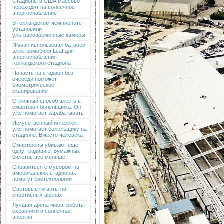
Стадионы в США массово
переходят на солнечное
энергоснабжение
В голландском чемпионате
установили
ультрасовременные камеры
Nissan использовал батареи
электромобиля Leaf для
энергоснабжения
голландского стадиона
Попасть на стадион без
очереди поможет
биометрическое
сканирование
Отличный способ влезть в
смартфон болельщика. Он
уже помогает зарабатывать
Искусственный интеллект
уже помогает болельщику на
стадионе. Вместо человека
Смартфоны убивают еще
одну традицию. Бумажных
билетов все меньше
Справиться с мусором на
американских стадионах
помогут биотехнологии
Световые гиганты на
спортивных аренах
Лучшая арена мира: роботы-
охранники и солнечная
энергия