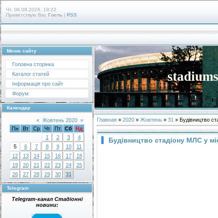
Чт, 06.08.2026, 19:22
Приветствую Вас
Гость
|
RSS
Меню сайту
Головна сторінка
stadiums
Каталог статей
Інформація про сайт
Форум
Календар
Главная
»
2020
»
Жовтень
»
31
» Будівництво ст
«
Жовтень 2020
»
Пн
Вт
Ср
Чт
Пт
Сб
Нд
1
2
3
4
Будівництво стадіону МЛС у мі
5
6
7
8
9
10
11
12
13
14
15
16
17
18
19
20
21
22
23
24
25
26
27
28
29
30
31
Telegram
Telegram-канал Стадіонні
новини: