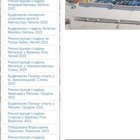
Реконструкція стадіону
Флоріана Кригера. Квітень
2022
Будівництво концертно-
спортивної арени в
Манчестері. Квітень 2022
Будівництво стадіону Атлетіко
Мінейро. Квітень 2022
Реконструкція стадіону ім.
Петра Лайка. Лютий 2022
Реконструкція стадіону
Металург у Кривому Розі.
Лютий 2022
Реконструкція стадіону
Металург у Новомосковську.
Січень 2022
Будівництво Палацу спорту у
м. Хмельницький. Січень
2022
Реконструкція стадіону
Авангард у Рівному. Грудень
2021
Будівництво Палацу спорту у
Рівному. Грудень 2021
Реконструкція стадіону
Спартак у Кривому Розі.
Вересень 2021
Побудована Водна арена
Тернопіль. Вересень 2021
Реконструкція стадіону