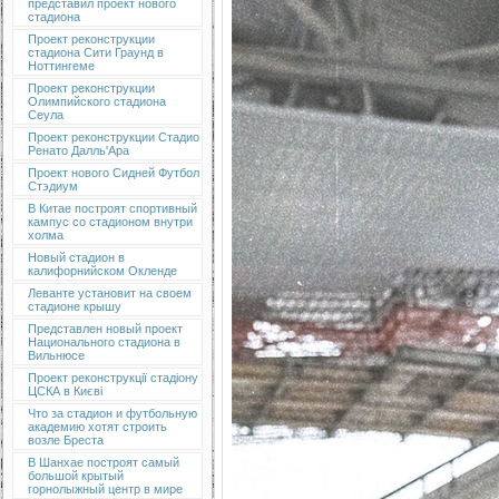
представил проект нового
стадиона
Проект реконструкции
стадиона Сити Граунд в
Ноттингеме
Проект реконструкции
Олимпийского стадиона
Сеула
Проект реконструкции Стадио
Ренато Далль'Ара
Проект нового Сидней Футбол
Стэдиум
В Китае построят спортивный
кампус со стадионом внутри
холма
Новый стадион в
калифорнийском Окленде
Леванте установит на своем
стадионе крышу
Представлен новый проект
Национального стадиона в
Вильнюсе
Проект реконструкції стадіону
ЦСКА в Києві
Что за стадион и футбольную
академию хотят строить
возле Бреста
В Шанхае построят самый
большой крытый
горнолыжный центр в мире