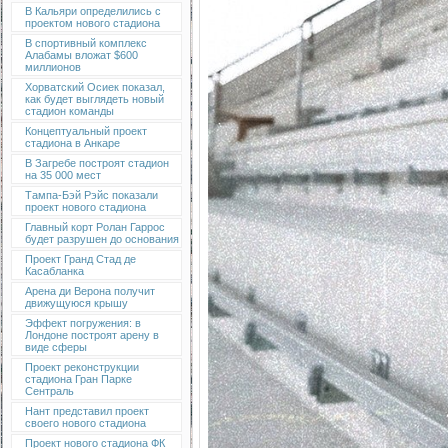
В Кальяри определились с
проектом нового стадиона
В спортивный комплекс
Алабамы вложат $600
миллионов
Хорватский Осиек показал,
как будет выглядеть новый
стадион команды
Концептуальный проект
стадиона в Анкаре
В Загребе построят стадион
на 35 000 мест
Тампа-Бэй Рэйс показали
проект нового стадиона
Главный корт Ролан Гаррос
будет разрушен до основания
Проект Гранд Стад де
Касабланка
Арена ди Верона получит
движущуюся крышу
Эффект погружения: в
Лондоне построят арену в
виде сферы
Проект реконструкции
стадиона Гран Парке
Сентраль
Нант представил проект
своего нового стадиона
Проект нового стадиона ФК