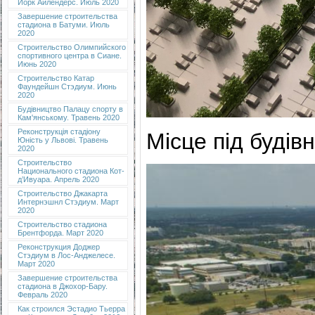
Йорк Айлендерс. Июль 2020
Завершение строительства
стадиона в Батуми. Июль
2020
Строительство Олимпийского
спортивного центра в Сиане.
Июнь 2020
Строительство Катар
Фаундейшн Стэдиум. Июнь
2020
Будівництво Палацу спорту в
Кам'янському. Травень 2020
Реконструкція стадіону
Місце під будів
Юність у Львові. Травень
2020
Строительство
Национального стадиона Кот-
д’Ивуара. Апрель 2020
Строительство Джакарта
Интернэшнл Стэдиум. Март
2020
Строительство стадиона
Брентфорда. Март 2020
Реконструкция Доджер
Стэдиум в Лос-Анджелесе.
Март 2020
Завершение строительства
стадиона в Джохор-Бару.
Февраль 2020
Как строился Эстадио Тьерра