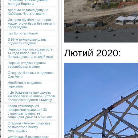
«Униона» болельщиками –
легенда Берлина
Арсенал оставил душу на
Хайбери. Что это значит
История футбольных ворот:
когда-то они были без сетки и
перекладины
Как Коп стал Копом
В 97-м румынские фаны
подожгли стадион
Лютий 2020:
Невероятная посещаемость.
44 года более 100 000
болельщиков на каждой игре
Перший стадіон України
європейського рівня
Отец футбольных стадионов
Сэр Арчи
Необычные стадионы
Германии
«Це божевільна ідея друзів,
які зібралися на пиво». Історія
воскресіння одного стадіону
Трава «Уимблдона»
невероятно красивая! 33
страницы правил, ее
защищают даже от мочи лис
Стадион «Аякса» помогает
развиваться всему
Амстердаму
Футбольный стадион даже