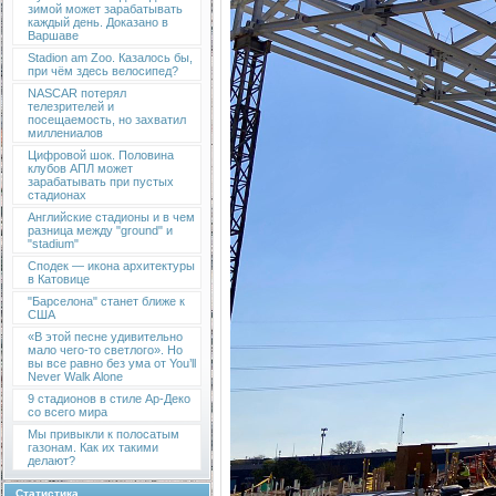
зимой может зарабатывать
каждый день. Доказано в
Варшаве
Stadion am Zoo. Казалось бы,
при чём здесь велосипед?
NASCAR потерял
телезрителей и
посещаемость, но захватил
миллениалов
Цифровой шок. Половина
клубов АПЛ может
зарабатывать при пустых
стадионах
Английские стадионы и в чем
разница между "ground" и
"stadium"
Сподек — икона архитектуры
в Катовице
"Барселона" станет ближе к
США
«В этой песне удивительно
мало чего-то светлого». Но
вы все равно без ума от You’ll
Never Walk Alone
9 стадионов в стиле Ар-Деко
со всего мира
Мы привыкли к полосатым
газонам. Как их такими
делают?
Статистика