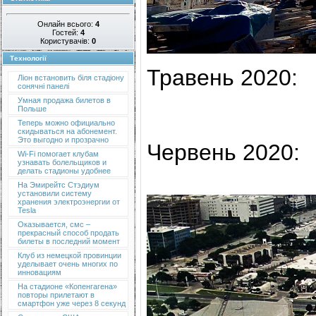
Онлайн всього:
4
Гостей:
4
Користувачів:
0
Технології
Травень 2020:
Ліон встановить біля стадіону
сонячні панелі
Умная продажа билетов в
Польше
Теперь можно официально
скидываться на абонемент.
Это выгодно и прозрачно
Червень 2020:
Wi-Fi помогает клубам
узнавать болельщиков и
делать стадионы удобнее
На Эмирейтс Стэдиум
установили систему
хранения электроэнергии от
Tesla
Оказывается, смс –
прекрасный способ продать
билеты в последний момент
Клуб из немецкой провинции
уделывает очень многих по
инновациям
На стадионе «Копенгагена»
повторы прилетают в
смартфон уже через 8 секунд