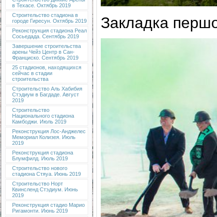
в Техасе. Октябрь 2019
Строительство стадиона в
Закладка першо
городе Гиресун. Октябрь 2019
Реконструкция стадиона Реал
Сосьедада. Сентябрь 2019
Завершение строительства
арены Чейз Центр в Сан-
Франциско. Сентябрь 2019
25 стадионов, находящихся
сейчас в стадии
строительства
Строительство Аль Хабибия
Стэдиум в Багдаде. Август
2019
Строительство
Национального стадиона
Камбоджи. Июль 2019
Реконструкция Лос-Анджелес
Мемориал Колизея. Июль
2019
Реконструкция стадиона
Блумфилд. Июль 2019
Строительство нового
стадиона Стяуа. Июнь 2019
Строительство Норт
Квинсленд Стэдиум. Июнь
2019
Реконструкция стадио Марио
Ригамонти. Июнь 2019