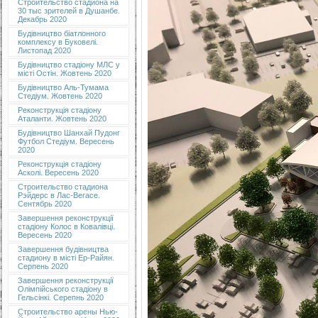
Строительство стадиона на
30 тыс зрителей в Душанбе.
Декабрь 2020
Будівництво біатлонного
комплексу в Буковелі.
Листопад 2020
Будівництво стадіону МЛС у
місті Остін. Жовтень 2020
Будівництво Аль-Тумама
Стедіум. Жовтень 2020
Реконструкція стадіону
Аталанти. Жовтень 2020
Будівництво Шанхай Пудонг
Футбол Стедіум. Вересень
2020
Реконструкція стадіону
Асколі. Вересень 2020
Строительство стадиона
Рэйдерс в Лас-Вегасе.
Сентябрь 2020
Завершення реконструкції
стадіону Колос в Ковалівці.
Вересень 2020
Завершення будівництва
стадиону в місті Ер-Райян.
Серпень 2020
Завершення реконструкції
Олімпійського стадіону в
Гельсінкі. Серепнь 2020
Строительство арены Нью-