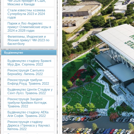
ЧМ-2026 пройдет в США,
Мексике и Канаде
Стали известны хозяева
Супербоула 2023 и 2024
годов
Париж и Лос-Анджелес
примут Олимпийские игры в
2024 и 2028 годах
Филиппины, Индонезия и
Япония примут ЧМ-2023 по
баскетболу
Будівництво
Будівництво стадіону Брамлі
Мур Док. Серпень 2022
Реконструкція Сантьяго
Бернабеу. Липень 2022
Реконструкція трибуни
Енфілд Роуд. Травень 2022
Будівництво Центін Стедіум у
Сент-Луїсі. Травень 2022
Реконструкція Західної
трибуни Крейвен Коттедж.
Травень 2022
Будівництво стадіону АЕКа
Агія Софія. Травень 2022
Реконструкція стадіону
Дарюса і Гіренаса у Каунасі.
Квітень 2022