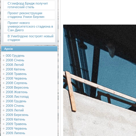
Стэмфорд Бридж получит
готический стиль
Проект реконструкции
стадиона Унион Берлин
Проект нового
университетского стадиона в
Сан-Диего
В Уимблдоне построят новый
стадион
Архів
000 Грудень
2008 Січень
2008 Лютий
2008 Квітень
2008 Травень
2008 Червень
2008 Серпень
2008 Вересень
2008 Жовтень
2008 Листопад
2008 Грудень
2009 Січень
2009 Лютий
2009 Березень
2009 Квітень
2009 Травень
2009 Червень
2009 Липень