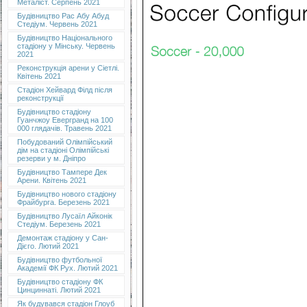
Металіст. Серпень 2021
Будівництво Рас Абу Абуд
Стедіум. Червень 2021
Будівництво Національного
стадіону у Мінську. Червень
2021
Реконструкція арени у Сіетлі.
Квітень 2021
Стадіон Хейвард Філд після
реконструкції
Будівництво стадіону
Гуанчжоу Евергранд на 100
000 глядачів. Травень 2021
Побудований Олімпійський
дім на стадіоні Олімпійські
резерви у м. Дніпро
Будівництво Тампере Дек
Арени. Квітень 2021
Будівництво нового стадіону
Фрайбурга. Березень 2021
Будівництво Лусаїл Айконік
Стедіум. Березень 2021
Демонтаж стадіону у Сан-
Дієго. Лютий 2021
Будівництво футбольної
Академії ФК Рух. Лютий 2021
Будівництво стадіону ФК
Цинциннаті. Лютий 2021
Як будувався стадіон Глоуб