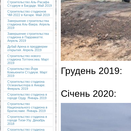
Строительство Аль-Расафа
Стэдиум в Багдаде. Май 2019
Строительство стадионов
ЧМ-2022 в Катаре. Май 2019
Завершение строительства
стадиона Аль-Вакра. Апрель
2019
Завершение строительства
стадиона в Парраматте.
Апрель 2019
Дубай Арена в преддверии
открытия. Апрель 2019
Строительство нового
стадиона Тоттенхэма. Март
2019
Грудень 2019:
Строительство Йорк
Комьюнити Стэдиум. Март
2019
Строительство стадиона
Османлыспора в Анкаре.
Февраль 2019
Січень 2020:
Строительство стадиона в
городе Орду. Январь 2019
Строительство
Национального стадиона в
Братиславе. Январь 2019
Строительство стадиона в
городе Тизи-Узу. Декабрь
2018
Строительство стадиона