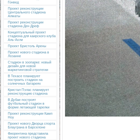
Гонвед
Проект реконструкции
Центрального стадиона
Алматы
Проект реконструкции
стадиона Ден Дреф
Концептуальный проект
стадиона для каирского клуба
Аль-Ахли
Проект Бристоль Арены
Проект нового стадиона в
Лозанне
Стадион в зоопарке: новый
дизайн для новой
маркетинговой стратегии
В Техасе планируют
построить стадион на
солнечных батареях
Кристал Пэлас планирует
реконструкцию стадиона
В Дубае построят
футбольный стадион в
форме летающей тарелки
Проект реконструкции Камп
Ноу
Проект нового Дворца спорта
Блауграна в Барселоне
Фиорентина представила
проект нового стадиона