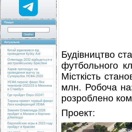
Пошук
Актуальне
Китай відмовився від
Будівництво ста
проведення Кубку Азії
Олімпіада-2032 відбудеться в
футбольного кл
австралійському Брисбені
Харків претендує на
проведення матчу за
Місткість стано
Суперкубок УЄФА-2025
УЄФА переніс фінал Ліги
млн. Робоча н
чемпіонів-2022/23 із Мюнхена
в Стамбул
розроблено ком
Где пройдет Евро-2024?
Тирана примет первый финал
Лиги конференций УЕФА
Проект:
Зимняя Олимпиада-2026
пройдет в Милане и Кортине
д’Ампеццо
Европейские игры в 2023 году
пройдут в Кракове