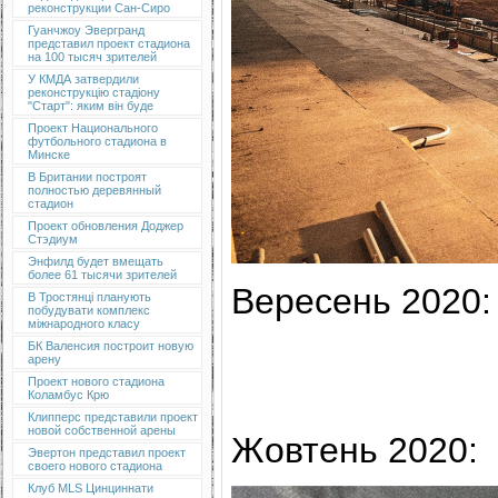
реконструкции Сан-Сиро
Гуанчжоу Эвергранд
представил проект стадиона
на 100 тысяч зрителей
У КМДА затвердили
реконструкцію стадіону
"Старт": яким він буде
Проект Национального
футбольного стадиона в
Минске
В Британии построят
полностью деревянный
стадион
Проект обновления Доджер
Стэдиум
Энфилд будет вмещать
более 61 тысячи зрителей
Вересень 2020:
В Тростянці планують
побудувати комплекс
міжнародного класу
БК Валенсия построит новую
арену
Проект нового стадиона
Коламбус Крю
Клипперс представили проект
новой собственной арены
Жовтень 2020:
Эвертон представил проект
своего нового стадиона
Клуб MLS Цинциннати