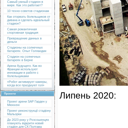
Самый умный стадион в
мире. Как это работает?
10 техно-советов стадионам
Как оторвать болельщиков от
дивана и сделать идеальный
стадион?
Самая романтичная
спортивная традиция
Превращение данных в
деньги
Стадионы на солнечных
батареях. Опыт Голландии
Стадион на солнечных
батареях в Берне
Арена будущего. Как во
Франции используют
инновации в работе с
болельщиками
«Робот активирует камеры,
когда все празднуют гол»
Липень 2020:
Проекти
Проект арени SAP Гарден у
Мюнхені
Проект реконструкції стадіону
Мальорки
До 2023 року у Розсошенцях
планують відкрити новий
стадіон для СК Полтава