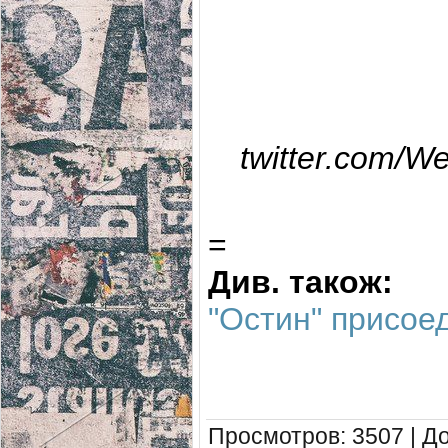
twitter.com/W
=
Див. також:
"Остин" присое
Просмотров
: 3507 |
Д